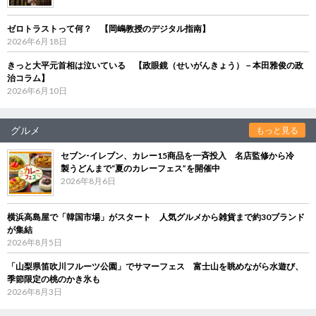
ゼロトラストって何？ 【岡嶋教授のデジタル指南】
2026年6月18日
きっと大平元首相は泣いている 【政眼鏡（せいがんきょう）－本田雅俊の政
治コラム】
2026年6月10日
グルメ
もっと見る
セブン‐イレブン、カレー15商品を一斉投入 名店監修から冷
製うどんまで“夏のカレーフェス”を開催中
2026年8月6日
横浜高島屋で「韓国市場」がスタート 人気グルメから雑貨まで約30ブランド
が集結
2026年8月5日
「山梨県笛吹川フルーツ公園」でサマーフェス 富士山を眺めながら水遊び、
季節限定の桃のかき氷も
2026年8月3日