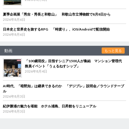
夏季企画展「秀吉・秀長と和歌山」 和歌山市立博物館で8月8日から
2026年8月6日
日本史と世界史を旅するRPG 「時渡り」、iOS/Androidで配信開始
2026年8月6日
動画
もっと見る
「100歳現役」目指すシニア1500人が集結 マンション管理代
務員イベント「うぇるねすシップ」
2026年8月4日
AI時代、「暗黙知」は継承できるのか 「デジブレ」説明会／ラウンドテーブ
ル
2026年8月3日
紀伊勝浦の魅力を堪能 ホテル浦島、日昇館をリニューアル
2026年8月3日