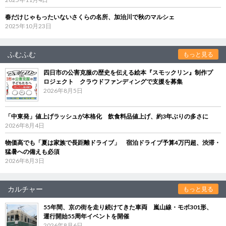
春だけじゃもったいないさくらの名所、加治川で秋のマルシェ
2025年10月23日
ふむふむ
もっと見る
四日市の公害克服の歴史を伝える絵本『スモックリン』制作プ
ロジェクト クラウドファンディングで支援を募集
2026年8月5日
「中東発」値上げラッシュが本格化 飲食料品値上げ、約3年ぶりの多さに
2026年8月4日
物価高でも「夏は家族で長距離ドライブ」 宿泊ドライブ予算4万円超、渋滞・
猛暑への備えも必須
2026年8月3日
カルチャー
もっと見る
55年間、京の街を走り続けてきた車両 嵐山線・モボ301形、
運行開始55周年イベントを開催
2026年8月6日