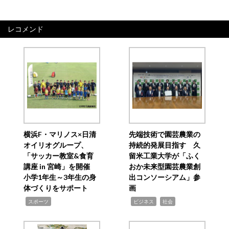
レコメンド
横浜F・マリノス×日清
先端技術で園芸農業の
オイリオグループ、
持続的発展目指す 久
「サッカー教室&食育
留米工業大学が「ふく
講座 in 宮崎」を開催
おか未来型園芸農業創
小学1年生～3年生の身
出コンソーシアム」参
体づくりをサポート
画
,
,
,
スポーツ
ビジネス
社会