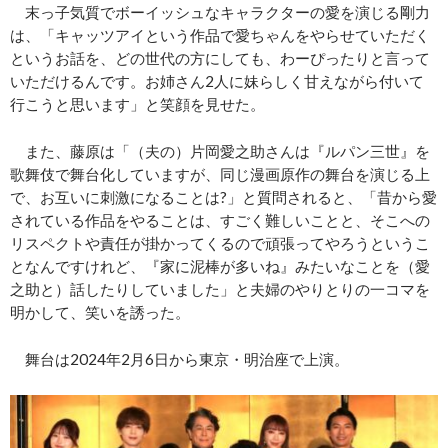
末っ子気質でボーイッシュなキャラクターの愛を演じる剛力
は、「キャッツアイという作品で愛ちゃんをやらせていただく
というお話を、どの世代の方にしても、わーぴったりと言って
いただけるんです。お姉さん2人に妹らしく甘えながら付いて
行こうと思います」と笑顔を見せた。
また、藤原は「（夫の）片岡愛之助さんは『ルパン三世』を
歌舞伎で舞台化していますが、同じ漫画原作の舞台を演じる上
で、お互いに刺激になることは?」と質問されると、「昔から愛
されている作品をやることは、すごく難しいことと、そこへの
リスペクトや責任が掛かってくるので頑張ってやろうというこ
となんですけれど、『家に泥棒が多いね』みたいなことを（愛
之助と）話したりしていました」と夫婦のやりとりの一コマを
明かして、笑いを誘った。
舞台は2024年2月6日から東京・明治座で上演。