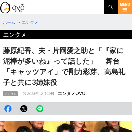
検
索
コ
ン
テ
ホーム
>
エンタメ
ン
エンタメ
ツ
へ
移
藤原紀香、夫・片岡愛之助と「『家に
動
泥棒が多いね』って話した」 舞台
「キャッツアイ」で剛力彩芽、高島礼
子と共に3姉妹役
エンタメOVO
2023年12月19日
エンタメ