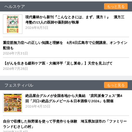
ヘルスケア
もっと見る
現代書林から新刊『こんなときには、まず、漢方！』 漢方三
考塾の15人の医師や薬剤師が執筆
2026年8月5日
重症筋無力症への正しい知識と理解を 8月8日広島市で公開講座、オンライン
配信も
2026年7月31日
【がんを生きる緩和ケア医・大橋洋平「足し算命」】天空を見上げて
2026年7月28日
フェスティバル
もっと見る
絶品屋台グルメが全国各地から大集結 “庶民派食フェス”第4
回「川口×絶品グルメビール＆日本酒祭り2026」を開催
2026年4月15日
自分で収穫した秋野菜を使って芋煮作りを体験 埼玉県加須市の「ファミリー
ランドむさしの村」
2025年11月4日