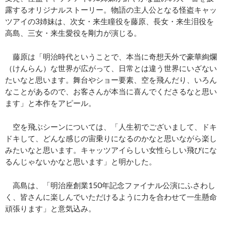
露するオリジナルストーリー。物語の主人公となる怪盗キャッ
ツアイの3姉妹は、次女・来生瞳役を藤原、長女・来生泪役を
高島、三女・来生愛役を剛力が演じる。
藤原は「明治時代ということで、本当に奇想天外で豪華絢爛
（けんらん）な世界が広がって、日常とは違う世界にいざない
たいなと思います。舞台やショー要素、空を飛んだり、いろん
なことがあるので、お客さんが本当に喜んでくださるなと思い
ます」と本作をアピール。
空を飛ぶシーンについては、「人生初でございまして、ドキ
ドキして、どんな感じの宙乗りになるのかなと思いながら楽し
みたいなと思います。キャッツアイらしい女性らしい飛びにな
るんじゃないかなと思います」と明かした。
高島は、「明治座創業150年記念ファイナル公演にふさわし
く、皆さんに楽しんでいただけるように力を合わせて一生懸命
頑張ります」と意気込み。