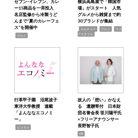
セブン‐イレブン、カレ
横浜高島屋で「韓国市
ー15商品を一斉投入
場」がスタート 人気
名店監修から冷製うど
グルメから雑貨まで約
んまで“夏のカレーフェ
30ブランドが集結
ス”を開催中
,
,
,
カルチャー
グルメ
ライ
フスタイル
,
グルメ
行革甲子園 沼尾波子
故人の「想い」かなえ
東洋大学教授 連載
る 遺贈寄付 日本財
「よんななエコノミ
団名誉会長 笹川陽平氏
ー」
×フリーアナウンサー
長野智子氏
,
ビジネス
PR