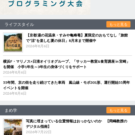
ライフスタイル
もっと見る
【京都 湯の花温泉・すみや亀峰菴】夏限定のおもてなし「旅館
で“涼”を楽しむ夏の休日」8月末まで開催中
2026年8月6日
横浜F・マリノス×日清オイリオグループ、「サッカー教室&食育講座 in 宮崎」
を開催 小学1年生～3年生の身体づくりをサポート
2026年8月6日
55年間、京の街を走り続けてきた車両 嵐山線・モボ301形、運行開始55周年
イベントを開催
2026年8月6日
まめ学
もっと見る
写真に埋まっている位置情報はおっかないのか 【岡嶋教授の
デジタル指南】
2026年7月22日