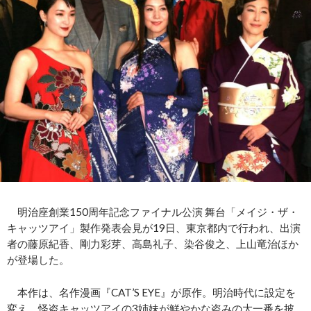
明治座創業150周年記念ファイナル公演 舞台「メイジ・ザ・
キャッツアイ」製作発表会見が19日、東京都内で行われ、出演
者の藤原紀香、剛力彩芽、高島礼子、染谷俊之、上山竜治ほか
が登場した。
本作は、名作漫画『CAT’S EYE』が原作。明治時代に設定を
変え、怪盗キャッツアイの3姉妹が鮮やかな盗みの大一番を披