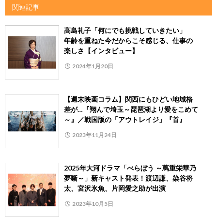
関連記事
高島礼子「何にでも挑戦していきたい」
年齢を重ねた今だからこそ感じる、仕事の
楽しさ【インタビュー】
2024年1月20日
【週末映画コラム】関西にもひどい地域格
差が…『翔んで埼玉～琵琶湖より愛をこめて
～』／戦国版の「アウトレイジ」『首』
2023年11月24日
2025年大河ドラマ「べらぼう ～蔦重栄華乃
夢噺～」新キャスト発表！渡辺謙、染谷将
太、宮沢氷魚、片岡愛之助が出演
2023年10月5日