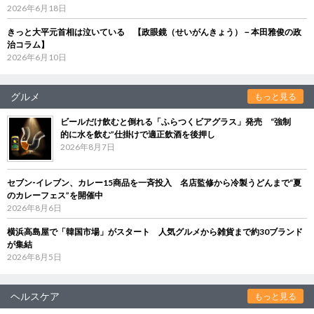
2026年6月18日
きっと大平元首相は泣いている 【政眼鏡（せいがんきょう）－本田雅俊の政
治コラム】
2026年6月10日
グルメ
もっと見る
ビールだけ飲むと倒れる「ふらつくビアグラス」発売 “強制
的に水を飲む”仕掛けで適正飲酒を後押し
2026年8月7日
セブン‐イレブン、カレー15商品を一斉投入 名店監修から冷製うどんまで“夏
のカレーフェス”を開催中
2026年8月6日
横浜高島屋で「韓国市場」がスタート 人気グルメから雑貨まで約30ブランド
が集結
2026年8月5日
ヘルスケア
もっと見る