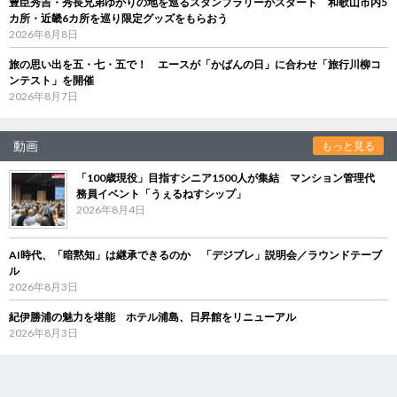
豊臣秀吉・秀長兄弟ゆかりの地を巡るスタンプラリーがスタート 和歌山市内5
カ所・近畿6カ所を巡り限定グッズをもらおう
2026年8月8日
旅の思い出を五・七・五で！ エースが「かばんの日」に合わせ「旅行川柳コ
ンテスト」を開催
2026年8月7日
動画
もっと見る
「100歳現役」目指すシニア1500人が集結 マンション管理代
務員イベント「うぇるねすシップ」
2026年8月4日
AI時代、「暗黙知」は継承できるのか 「デジブレ」説明会／ラウンドテーブ
ル
2026年8月3日
紀伊勝浦の魅力を堪能 ホテル浦島、日昇館をリニューアル
2026年8月3日