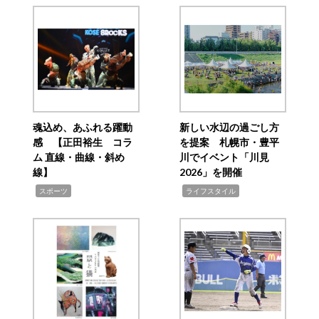
魂込め、あふれる躍動
新しい水辺の過ごし方
感 【正田裕生 コラ
を提案 札幌市・豊平
ム 直線・曲線・斜め
川でイベント「川見
線】
2026」を開催
,
,
スポーツ
ライフスタイル