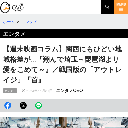
検
索
コ
ン
テ
ホーム
>
エンタメ
ン
エンタメ
ツ
へ
移
【週末映画コラム】関西にもひどい地
動
域格差が…『翔んで埼玉～琵琶湖より
愛をこめて～』／戦国版の「アウトレ
イジ」『首』
エンタメOVO
2023年11月24日
エンタメ