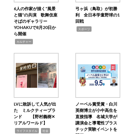
6人の作家が描く“風景
弓ヶ浜（鳥取）が初勝
と猫”の共演 歌舞伎座
利 全日本学童野球の1
そばのギャラリー
回戦
YOHAKUで8月20日か
,
スポーツ
ら開催
,
カルチャー
LVに敗訴して人気が出
ノーベル賞受賞・白川
た ミルクティーブラ
英樹博士が小中高生を
ンド 【野村義樹✕
直接指導 名城大学が
リアルワールド】
講演会と導電性プラス
チック実験イベントを
,
,
ライフスタイル
社会