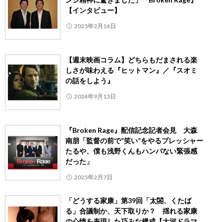
【インタビュー】
2025年2月14日
【週末映画コラム】どちらもだまされる楽
しさが味わえる『ヒットマン』／『スオミ
の話をしよう』
2024年9月13日
『Broken Rage』配信記念記者会見 大森
南朋「監督の前で”笑い”をやるプレッシャー
たるや、僕も浅野くんもハンパない緊張感
だった」
2025年2月7日
「どうする家康」第39回「太閤、くたば
る」合議制か、天下取りか？ 揺れる家康
の心情を表現した巧みな構成【大河ドラマ