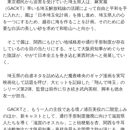
東京都民から迫害を受けていた埼玉県人は、麻実麗
（GACKT）率いる埼玉解放戦線の活躍によって自由と平和を手
に入れた。麗は「日本埼玉化計画」を推し進め、埼玉県人の心
を一つにするため、越谷に海を作ることを計画。そのために必
要な白浜の美しい砂を求めて和歌山へと向かう。
そこで麗は、関西にもひどい地域格差や通行手形制度が存在
しているのを目の当たりにする。そして大阪府知事がめぐらせ
た陰謀が、やがて日本全土を巻き込む東西対決へと発展してい
く。
埼玉県の自虐ネタを詰め込んだ魔夜峰央のギャグ漫画を実写
映画化して話題を呼び、大ヒットを記録した「翔んで埼玉」の
シリーズ第2弾。監督は前作に引き続き武内英樹、脚本も徳永
友一が担当。
GACKTと、もう一人の主役である壇ノ浦百美役の二階堂ふみ
のほか、新キャストとして、通行手形制度撤廃に向けて滋賀県
人たちを導く「滋賀のオスカル」こと桔梗魁を杏、関西を牛耳
る冷酷無比な大阪府知事・嘉祥寺晃を片岡愛之助が演じる。徹