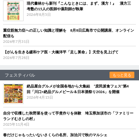
現代書林から新刊『こんなときには、まず、漢方！』 漢方三
考塾の15人の医師や薬剤師が執筆
2026年8月5日
重症筋無力症への正しい知識と理解を 8月8日広島市で公開講座、オンライン
配信も
2026年7月31日
【がんを生きる緩和ケア医・大橋洋平「足し算命」】天空を見上げて
2026年7月28日
フェスティバル
もっと見る
絶品屋台グルメが全国各地から大集結 “庶民派食フェス”第4
回「川口×絶品グルメビール＆日本酒祭り2026」を開催
2026年4月15日
自分で収穫した秋野菜を使って芋煮作りを体験 埼玉県加須市の「ファミリー
ランドむさしの村」
2025年11月4日
春だけじゃもったいないさくらの名所、加治川で秋のマルシェ