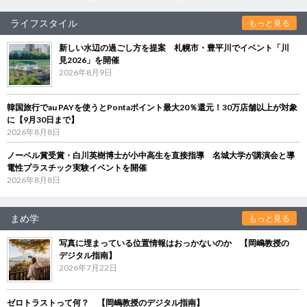
ライフスタイル
もっと見る
新しい水辺の過ごし方を提案 札幌市・豊平川でイベント「川
見2026」を開催
2026年8月9日
韓国旅行でau PAYを使うとPontaポイント最大20％還元！30万店舗以上が対象
に【9月30日まで】
2026年8月8日
ノーベル賞受賞・白川英樹博士が小中高生を直接指導 名城大学が講演会と導
電性プラスチック実験イベントを開催
2026年8月8日
まめ学
もっと見る
写真に埋まっている位置情報はおっかないのか 【岡嶋教授の
デジタル指南】
2026年7月22日
ゼロトラストって何？ 【岡嶋教授のデジタル指南】