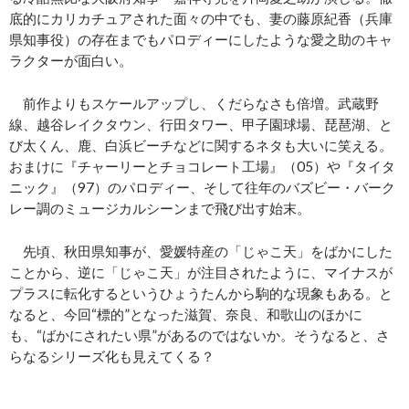
底的にカリカチュアされた面々の中でも、妻の藤原紀香（兵庫
県知事役）の存在までもパロディーにしたような愛之助のキャ
ラクターが面白い。
前作よりもスケールアップし、くだらなさも倍増。武蔵野
線、越谷レイクタウン、行田タワー、甲子園球場、琵琶湖、と
び太くん、鹿、白浜ビーチなどに関するネタも大いに笑える。
おまけに『チャーリーとチョコレート工場』（05）や『タイタ
ニック』（97）のパロディー、そして往年のバズビー・バーク
レー調のミュージカルシーンまで飛び出す始末。
先頃、秋田県知事が、愛媛特産の「じゃこ天」をばかにした
ことから、逆に「じゃこ天」が注目されたように、マイナスが
プラスに転化するというひょうたんから駒的な現象もある。と
なると、今回“標的”となった滋賀、奈良、和歌山のほかに
も、“ばかにされたい県”があるのではないか。そうなると、さ
らなるシリーズ化も見えてくる？