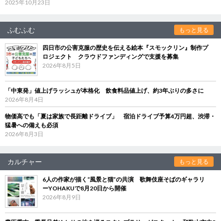
2025年10月23日
ふむふむ
もっと見る
四日市の公害克服の歴史を伝える絵本『スモックリン』制作プ
ロジェクト クラウドファンディングで支援を募集
2026年8月5日
「中東発」値上げラッシュが本格化 飲食料品値上げ、約3年ぶりの多さに
2026年8月4日
物価高でも「夏は家族で長距離ドライブ」 宿泊ドライブ予算4万円超、渋滞・
猛暑への備えも必須
2026年8月3日
カルチャー
もっと見る
6人の作家が描く“風景と猫”の共演 歌舞伎座そばのギャラリ
ーYOHAKUで8月20日から開催
2026年8月9日