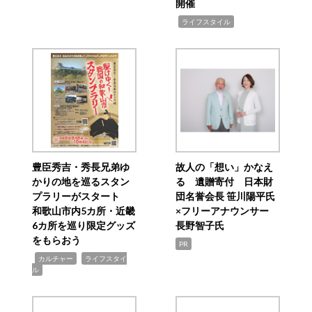
開催
,
ライフスタイル
豊臣秀吉・秀長兄弟ゆ
故人の「想い」かなえ
かりの地を巡るスタン
る 遺贈寄付 日本財
プラリーがスタート
団名誉会長 笹川陽平氏
和歌山市内5カ所・近畿
×フリーアナウンサー
6カ所を巡り限定グッズ
長野智子氏
をもらおう
PR
,
,
カルチャー
ライフスタイ
ル