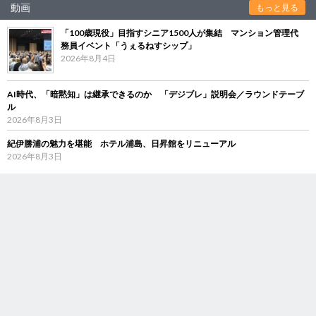
動画
もっと見る
「100歳現役」目指すシニア1500人が集結 マンション管理代
務員イベント「うぇるねすシップ」
2026年8月4日
AI時代、「暗黙知」は継承できるのか 「デジブレ」説明会／ラウンドテーブ
ル
2026年8月3日
紀伊勝浦の魅力を堪能 ホテル浦島、日昇館をリニューアル
2026年8月3日