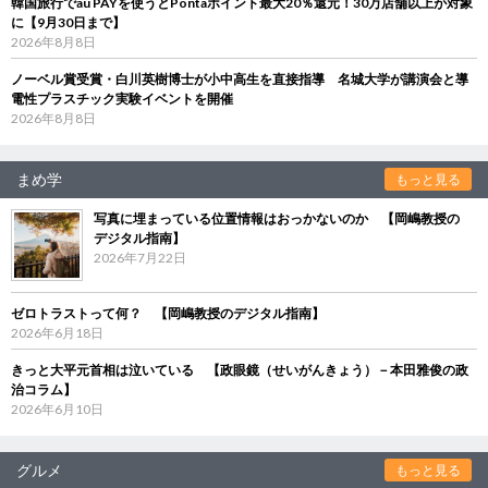
韓国旅行でau PAYを使うとPontaポイント最大20％還元！30万店舗以上が対象
に【9月30日まで】
2026年8月8日
ノーベル賞受賞・白川英樹博士が小中高生を直接指導 名城大学が講演会と導
電性プラスチック実験イベントを開催
2026年8月8日
まめ学
もっと見る
写真に埋まっている位置情報はおっかないのか 【岡嶋教授の
デジタル指南】
2026年7月22日
ゼロトラストって何？ 【岡嶋教授のデジタル指南】
2026年6月18日
きっと大平元首相は泣いている 【政眼鏡（せいがんきょう）－本田雅俊の政
治コラム】
2026年6月10日
グルメ
もっと見る