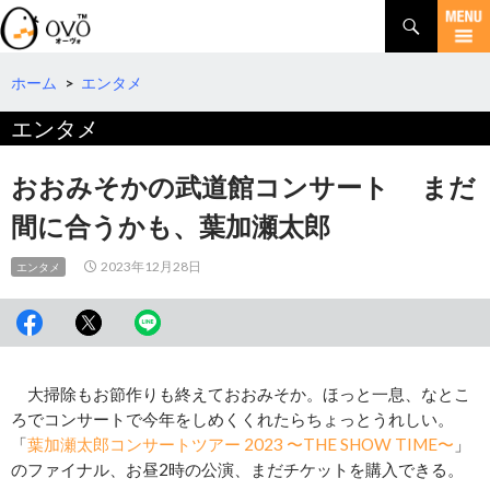
検
索
コ
ン
テ
ホーム
>
エンタメ
ン
エンタメ
ツ
へ
移
おおみそかの武道館コンサート まだ
動
間に合うかも、葉加瀬太郎
2023年12月28日
エンタメ
大掃除もお節作りも終えておおみそか。ほっと一息、なとこ
ろでコンサートで今年をしめくくれたらちょっとうれしい。
「
葉加瀬太郎コンサートツアー 2023 〜THE SHOW TIME〜
」
のファイナル、お昼2時の公演、まだチケットを購入できる。