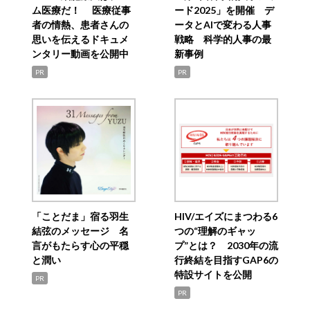
ム医療だ！ 医療従事
ード2025」を開催 デ
者の情熱、患者さんの
ータとAIで変わる人事
思いを伝えるドキュメ
戦略 科学的人事の最
ンタリー動画を公開中
新事例
PR
PR
「ことだま」宿る羽生
HIV/エイズにまつわる6
結弦のメッセージ 名
つの“理解のギャッ
言がもたらす心の平穏
プ”とは？ 2030年の流
と潤い
行終結を目指すGAP6の
特設サイトを公開
PR
PR