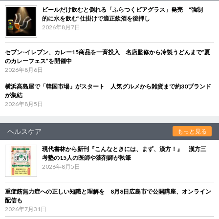
ビールだけ飲むと倒れる「ふらつくビアグラス」発売 “強制
的に水を飲む”仕掛けで適正飲酒を後押し
2026年8月7日
セブン‐イレブン、カレー15商品を一斉投入 名店監修から冷製うどんまで“夏
のカレーフェス”を開催中
2026年8月6日
横浜高島屋で「韓国市場」がスタート 人気グルメから雑貨まで約30ブランド
が集結
2026年8月5日
ヘルスケア
もっと見る
現代書林から新刊『こんなときには、まず、漢方！』 漢方三
考塾の15人の医師や薬剤師が執筆
2026年8月5日
重症筋無力症への正しい知識と理解を 8月8日広島市で公開講座、オンライン
配信も
2026年7月31日