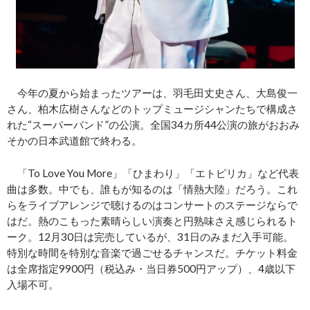
今年の夏から始まったツアーは、羽毛田丈史さん、大島俊一
さん、柏木広樹さんなどのトップミュージシャンたちで構成さ
れた“スーパーバンド”の公演。全国34カ所44公演の旅がおおみ
そかの日本武道館で終わる。
「To Love You More」「ひまわり」「エトピリカ」など代表
曲は多数。中でも、誰もが知るのは「情熱大陸」だろう。これ
らをライブアレンジで聴けるのはコンサートのステージならで
はだ。熱のこもった素晴らしい演奏と円熟味さえ感じられるト
ーク。12月30日は完売しているが、31日のみまだ入手可能。
特別な時間を特別な音楽で過ごせるチャンスだ。チケット料金
は全席指定9900円（税込み・当日券500円アップ）、4歳以下
入場不可。