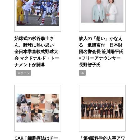
始球式の杉谷拳士さ
故人の「想い」かなえ
ん、野球に熱い思い
る 遺贈寄付 日本財
全日本学童軟式野球大
団名誉会長 笹川陽平氏
会 マクドナルド・トー
×フリーアナウンサー
ナメントが開幕
長野智子氏
,
スポーツ
PR
CAR T細胞療法はチー
「第4回科学的人事アワ