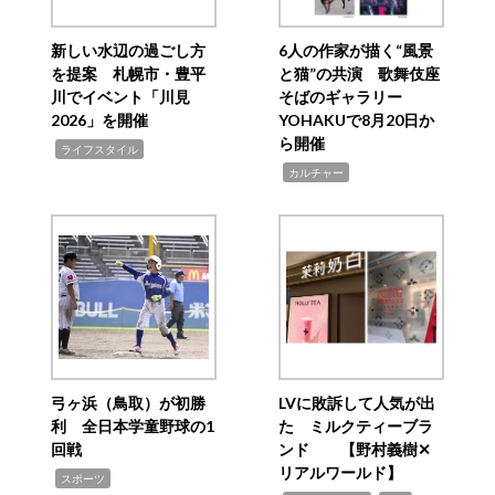
新しい水辺の過ごし方
6人の作家が描く“風景
を提案 札幌市・豊平
と猫”の共演 歌舞伎座
川でイベント「川見
そばのギャラリー
2026」を開催
YOHAKUで8月20日か
ら開催
,
ライフスタイル
,
カルチャー
弓ヶ浜（鳥取）が初勝
LVに敗訴して人気が出
利 全日本学童野球の1
た ミルクティーブラ
回戦
ンド 【野村義樹✕
リアルワールド】
,
スポーツ