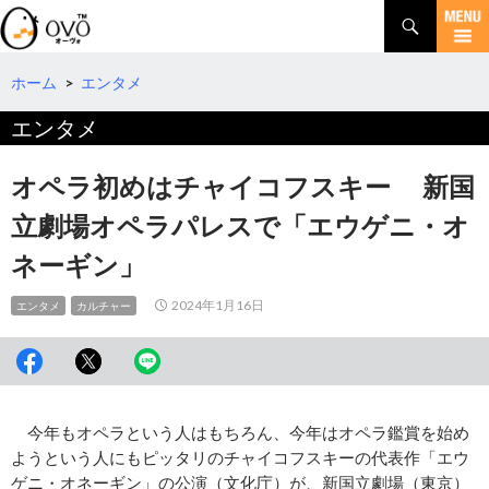
検
索
コ
ン
テ
ホーム
>
エンタメ
ン
エンタメ
ツ
へ
移
オペラ初めはチャイコフスキー 新国
動
立劇場オペラパレスで「エウゲニ・オ
ネーギン」
2024年1月16日
エンタメ
カルチャー
今年もオペラという人はもちろん、今年はオペラ鑑賞を始め
ようという人にもピッタリのチャイコフスキーの代表作「エウ
ゲニ・オネーギン」の公演（文化庁）が、新国立劇場（東京）