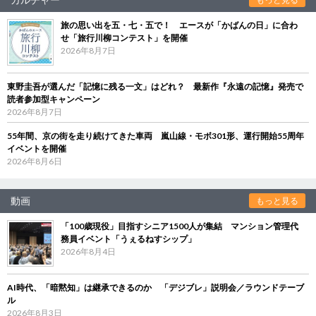
旅の思い出を五・七・五で！ エースが「かばんの日」に合わ
せ「旅行川柳コンテスト」を開催
2026年8月7日
東野圭吾が選んだ「記憶に残る一文」はどれ？ 最新作『永遠の記憶』発売で
読者参加型キャンペーン
2026年8月7日
55年間、京の街を走り続けてきた車両 嵐山線・モボ301形、運行開始55周年
イベントを開催
2026年8月6日
動画
もっと見る
「100歳現役」目指すシニア1500人が集結 マンション管理代
務員イベント「うぇるねすシップ」
2026年8月4日
AI時代、「暗黙知」は継承できるのか 「デジブレ」説明会／ラウンドテーブ
ル
2026年8月3日