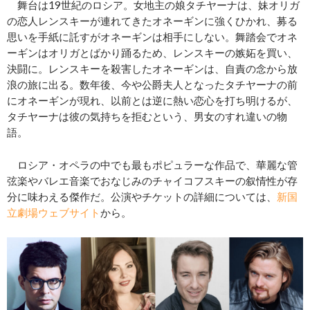
舞台は19世紀のロシア。女地主の娘タチヤーナは、妹オリガ
の恋人レンスキーが連れてきたオネーギンに強くひかれ、募る
思いを手紙に託すがオネーギンは相手にしない。舞踏会でオネ
ーギンはオリガとばかり踊るため、レンスキーの嫉妬を買い、
決闘に。レンスキーを殺害したオネーギンは、自責の念から放
浪の旅に出る。数年後、今や公爵夫人となったタチヤーナの前
にオネーギンが現れ、以前とは逆に熱い恋心を打ち明けるが、
タチヤーナは彼の気持ちを拒むという、男女のすれ違いの物
語。
ロシア・オペラの中でも最もポピュラーな作品で、華麗な管
弦楽やバレエ音楽でおなじみのチャイコフスキーの叙情性が存
分に味わえる傑作だ。公演やチケットの詳細については、
新国
立劇場ウェブサイト
から。