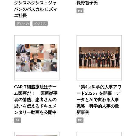
クシスネクシス・ジャ
長野智子氏
パンのパスカル ロズィ
PR
エ社長
,
,
デジもの
ビジネス
CAR T細胞療法はチー
「第4回科学的人事アワ
ム医療だ！ 医療従事
ード2025」を開催 デ
者の情熱、患者さんの
ータとAIで変わる人事
思いを伝えるドキュメ
戦略 科学的人事の最
ンタリー動画を公開中
新事例
PR
PR