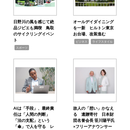
日野川の風を感じて絶
オールデイダイニング
品ジビエも満喫 鳥取
を一新 ヒルトン東京
のサイクリングイベン
お台場、改装進む
ト
,
,
ビジネス
ライフスタイル
,
スポーツ
AIは「手段」、最終責
故人の「想い」かなえ
任は「人間の判断」
る 遺贈寄付 日本財
「法の支配」という
団名誉会長 笹川陽平氏
「傘」で人を守る レ
×フリーアナウンサー