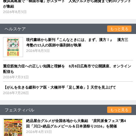
横浜高島屋で「韓国市場」がスタート 人気グルメから雑貨まで約30ブランド
が集結
2026年8月5日
ヘルスケア
もっと見る
現代書林から新刊『こんなときには、まず、漢方！』 漢方三
考塾の15人の医師や薬剤師が執筆
2026年8月5日
重症筋無力症への正しい知識と理解を 8月8日広島市で公開講座、オンライン
配信も
2026年7月31日
【がんを生きる緩和ケア医・大橋洋平「足し算命」】天空を見上げて
2026年7月28日
フェスティバル
もっと見る
絶品屋台グルメが全国各地から大集結 “庶民派食フェス”第4
回「川口×絶品グルメビール＆日本酒祭り2026」を開催
2026年4月15日