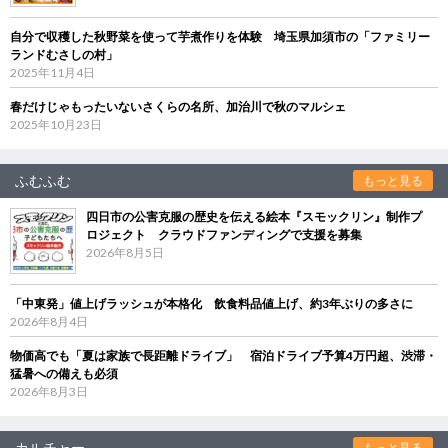
自分で収穫した秋野菜を使って芋煮作りを体験 埼玉県加須市の「ファミリー
ランドむさしの村」
2025年11月4日
春だけじゃもったいないさくらの名所、加治川で秋のマルシェ
2025年10月23日
ふむふむ
もっと見る
四日市の公害克服の歴史を伝える絵本『スモックリン』制作プ
ロジェクト クラウドファンディングで支援を募集
2026年8月5日
「中東発」値上げラッシュが本格化 飲食料品値上げ、約3年ぶりの多さに
2026年8月4日
物価高でも「夏は家族で長距離ドライブ」 宿泊ドライブ予算4万円超、渋滞・
猛暑への備えも必須
2026年8月3日
カルチャー
もっと見る