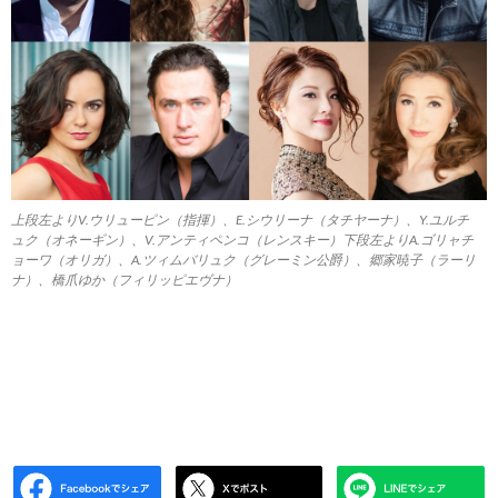
上段左よりV.ウリューピン（指揮）、E.シウリーナ（タチヤーナ）、Y.ユルチ
ュク（オネーギン）、V.アンティペンコ（レンスキー）下段左よりA.ゴリャチ
ョーワ（オリガ）、A.ツィムバリュク（グレーミン公爵）、郷家暁子（ラーリ
ナ）、橋爪ゆか（フィリッピエヴナ）