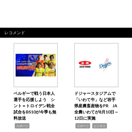
レコメンド
ベルギーで戦う日本人
ドジャースタジアムで
選手を応援しよう シ
「いわて牛」など岩手
ント＝トロイデン戦全
県産農畜産物をPR JA
試合をBS10が今季も無
全農いわてが8月10日～
料放送
12日に実施
,
,
,
スポーツ
スポーツ
ビジネス