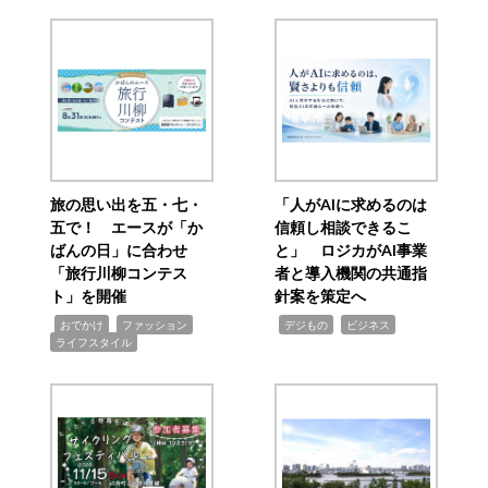
旅の思い出を五・七・
「人がAIに求めるのは
五で！ エースが「か
信頼し相談できるこ
ばんの日」に合わせ
と」 ロジカがAI事業
「旅行川柳コンテス
者と導入機関の共通指
ト」を開催
針案を策定へ
,
,
,
,
,
おでかけ
ファッション
デジもの
ビジネス
ライフスタイル