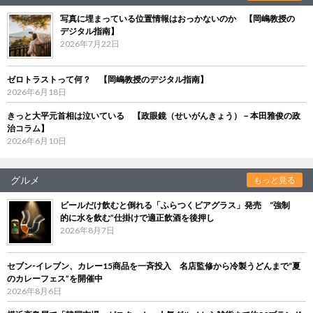
写真に埋まっている位置情報はおっかないのか 【岡嶋教授の
デジタル指南】
2026年7月22日
ゼロトラストって何？ 【岡嶋教授のデジタル指南】
2026年6月18日
きっと大平元首相は泣いている 【政眼鏡（せいがんきょう）－本田雅俊の政
治コラム】
2026年6月10日
グルメ
もっと見る
ビールだけ飲むと倒れる「ふらつくビアグラス」発売 “強制
的に水を飲む”仕掛けで適正飲酒を後押し
2026年8月7日
セブン‐イレブン、カレー15商品を一斉投入 名店監修から冷製うどんまで“夏
のカレーフェス”を開催中
2026年8月6日