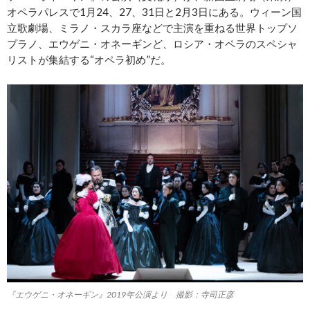
オペラパレスで1月24、27、31日と2月3日にある。ウィーン国
立歌劇場、ミラノ・スカラ座などで主演を重ねる世界トップソ
プラノ、エウゲニ・オネーギンど、ロシア・オペラのスペシャ
リストが集結する“オペラ初め”だ。
『エウゲニ・オネーギン』2019年公演より 撮影：寺司正彦