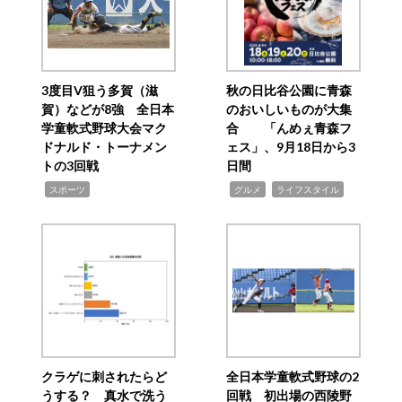
3度目V狙う多賀（滋
秋の日比谷公園に青森
賀）などが8強 全日本
のおいしいものが大集
学童軟式野球大会マク
合 「んめぇ青森フ
ドナルド・トーナメン
ェス」、9月18日から3
トの3回戦
日間
,
,
,
スポーツ
グルメ
ライフスタイル
クラゲに刺されたらど
全日本学童軟式野球の2
うする？ 真水で洗う
回戦 初出場の西陵野