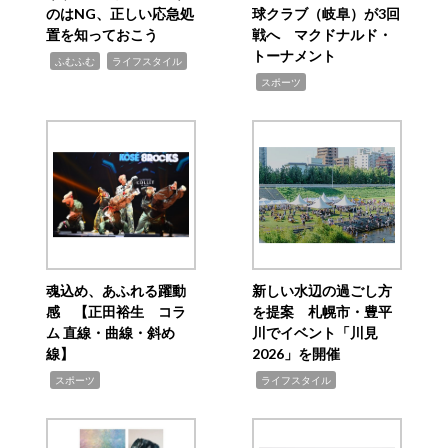
のはNG、正しい応急処
球クラブ（岐阜）が3回
置を知っておこう
戦へ マクドナルド・
トーナメント
,
,
ふむふむ
ライフスタイル
,
スポーツ
魂込め、あふれる躍動
新しい水辺の過ごし方
感 【正田裕生 コラ
を提案 札幌市・豊平
ム 直線・曲線・斜め
川でイベント「川見
線】
2026」を開催
,
,
スポーツ
ライフスタイル