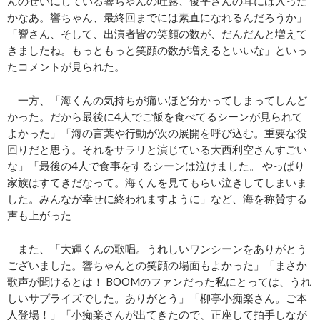
んのせいにしている響ちゃんの吐露、俊平さんの耳には入った
かなあ。響ちゃん、最終回までには素直になれるんだろうか」
「響さん、そして、出演者皆の笑顔の数が、だんだんと増えて
きましたね。もっともっと笑顔の数が増えるといいな」といっ
たコメントが見られた。
一方、「海くんの気持ちが痛いほど分かってしまってしんど
かった。だから最後に4人でご飯を食べてるシーンが見られて
よかった」「海の言葉や行動が次の展開を呼び込む。重要な役
回りだと思う。それをサラリと演じている大西利空さんすごい
な」「最後の4人で食事をするシーンは泣けました。 やっぱり
家族はすてきだなって。海くんを見てもらい泣きしてしまいま
した。みんなが幸せに終われますように」など、海を称賛する
声も上がった
また、「大輝くんの歌唱。うれしいワンシーンをありがとう
ございました。響ちゃんとの笑顔の場面もよかった」「まさか
歌声が聞けるとは！ BOOMのファンだった私にとっては、うれ
しいサプライズでした。ありがとう」「柳亭小痴楽さん。ご本
人登場！」「小痴楽さんが出てきたので、正座して拍手しなが