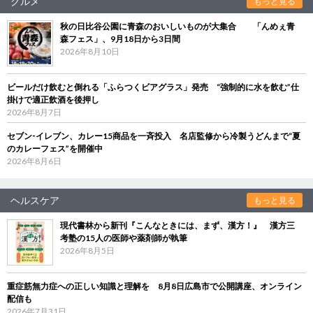
グルメ
もっと見る
秋の日比谷公園に青森のおいしいものが大集合 「んめぇ青
森フェス」、9月18日から3日間
2026年8月10日
ビールだけ飲むと倒れる「ふらつくビアグラス」発売 “強制的に水を飲む”仕
掛けで適正飲酒を後押し
2026年8月7日
セブン‐イレブン、カレー15商品を一斉投入 名店監修から冷製うどんまで“夏
のカレーフェス”を開催中
2026年8月6日
ヘルスケア
もっと見る
現代書林から新刊『こんなときには、まず、漢方！』 漢方三
考塾の15人の医師や薬剤師が執筆
2026年8月5日
重症筋無力症への正しい知識と理解を 8月8日広島市で公開講座、オンライン
配信も
2026年7月31日