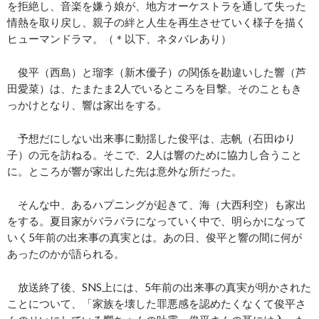
を拒絶し、音楽を嫌う娘が、地方オーケストラを通して失った
情熱を取り戻し、親子の絆と人生を再生させていく様子を描く
ヒューマンドラマ。（＊以下、ネタバレあり）
俊平（西島）と瑠李（新木優子）の関係を勘違いした響（芦
田愛菜）は、たまたま2人でいるところを目撃。そのこともき
っかけとなり、響は家出をする。
予想だにしない出来事に動揺した俊平は、志帆（石田ゆり
子）の元を訪ねる。そこで、2人は響のために協力し合うこと
に。ところが響が家出した先は意外な所だった。
そんな中、あるハプニングが起きて、海（大西利空）も家出
をする。夏目家がバラバラになっていく中で、明らかになって
いく5年前の出来事の真実とは。あの日、俊平と響の間に何が
あったのかが語られる。
放送終了後、SNS上には、5年前の出来事の真実が明かされた
ことについて、「家族を壊した罪悪感を認めたくなくて俊平さ