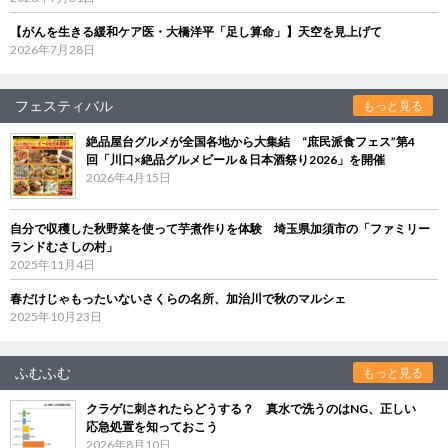
【がんを生きる緩和ケア医・大橋洋平「足し算命」】天空を見上げて
2026年7月28日
フェスティバル
もっと見る
絶品屋台グルメが全国各地から大集結 “庶民派食フェス”第4
回「川口×絶品グルメビール＆日本酒祭り2026」を開催
2026年4月15日
自分で収穫した秋野菜を使って芋煮作りを体験 埼玉県加須市の「ファミリー
ランドむさしの村」
2025年11月4日
春だけじゃもったいないさくらの名所、加治川で秋のマルシェ
2025年10月23日
ふむふむ
もっと見る
クラゲに刺されたらどうする？ 真水で洗うのはNG、正しい
応急処置を知っておこう
2026年8月10日