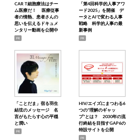
CAR T細胞療法はチー
「第4回科学的人事アワ
ム医療だ！ 医療従事
ード2025」を開催 デ
者の情熱、患者さんの
ータとAIで変わる人事
思いを伝えるドキュメ
戦略 科学的人事の最
ンタリー動画を公開中
新事例
PR
PR
「ことだま」宿る羽生
HIV/エイズにまつわる6
結弦のメッセージ 名
つの“理解のギャッ
言がもたらす心の平穏
プ”とは？ 2030年の流
と潤い
行終結を目指すGAP6の
特設サイトを公開
PR
PR