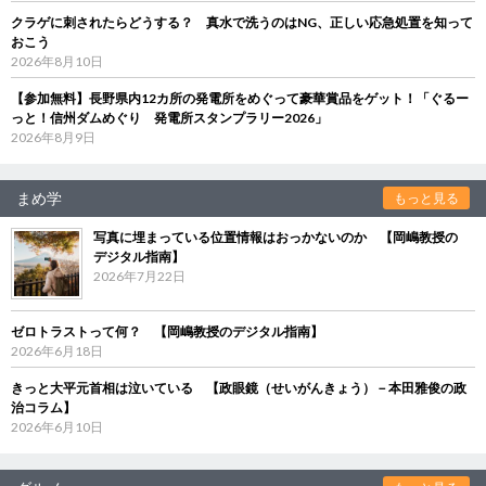
クラゲに刺されたらどうする？ 真水で洗うのはNG、正しい応急処置を知って
おこう
2026年8月10日
【参加無料】長野県内12カ所の発電所をめぐって豪華賞品をゲット！「ぐるー
っと！信州ダムめぐり 発電所スタンプラリー2026」
2026年8月9日
まめ学
もっと見る
写真に埋まっている位置情報はおっかないのか 【岡嶋教授の
デジタル指南】
2026年7月22日
ゼロトラストって何？ 【岡嶋教授のデジタル指南】
2026年6月18日
きっと大平元首相は泣いている 【政眼鏡（せいがんきょう）－本田雅俊の政
治コラム】
2026年6月10日