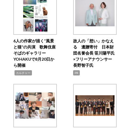
6人の作家が描く“風景
故人の「想い」かなえ
と猫”の共演 歌舞伎座
る 遺贈寄付 日本財
そばのギャラリー
団名誉会長 笹川陽平氏
YOHAKUで8月20日か
×フリーアナウンサー
ら開催
長野智子氏
,
カルチャー
PR