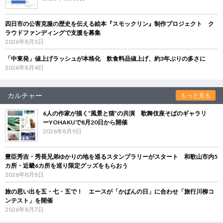
四日市の公害克服の歴史を伝える絵本『スモックリン』制作プロジェクト ク
ラウドファンディングで支援を募集
2026年8月5日
「中東発」値上げラッシュが本格化 飲食料品値上げ、約3年ぶりの多さに
2026年8月4日
カルチャー
もっと見る
6人の作家が描く“風景と猫”の共演 歌舞伎座そばのギャラリ
ーYOHAKUで8月20日から開催
2026年8月9日
豊臣秀吉・秀長兄弟ゆかりの地を巡るスタンプラリーがスタート 和歌山市内5
カ所・近畿6カ所を巡り限定グッズをもらおう
2026年8月8日
旅の思い出を五・七・五で！ エースが「かばんの日」に合わせ「旅行川柳コ
ンテスト」を開催
2026年8月7日