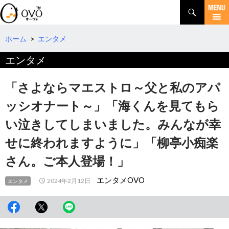
検
索
コ
ン
テ
ホーム
>
エンタメ
ン
エンタメ
ツ
へ
移
「さよならマエストロ～父と私のアパ
動
ッシオナート～」「海くんを見てもら
い泣きしてしまいました。みんなが幸
せに終われますように」「柳亭小痴楽
さん。ご本人登場！」
エンタメOVO
2024年2月12日
エンタメ