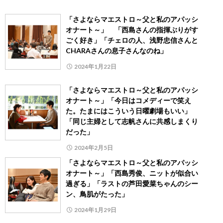
「さよならマエストロ～父と私のアパッシ
オナート～」 「西島さんの指揮ぶりがす
ごく好き」「チェロの人、浅野忠信さんと
CHARAさんの息子さんなのね」
2024年1月22日
「さよならマエストロ～父と私のアパッシ
オナート～」「今日はコメディーで笑え
た。たまにはこういう日曜劇場もいい」
「同じ主婦として志帆さんに共感しまくり
だった」
2024年2月5日
「さよならマエストロ～父と私のアパッシ
オナート～」「西島秀俊、ニットが似合い
過ぎる」「ラストの芦田愛菜ちゃんのシー
ン、鳥肌がたった」
2024年1月29日