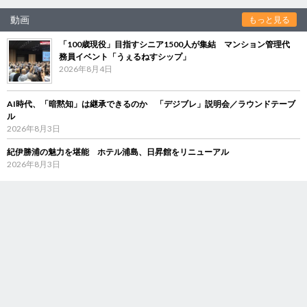
動画
もっと見る
「100歳現役」目指すシニア1500人が集結 マンション管理代
務員イベント「うぇるねすシップ」
2026年8月4日
AI時代、「暗黙知」は継承できるのか 「デジブレ」説明会／ラウンドテーブ
ル
2026年8月3日
紀伊勝浦の魅力を堪能 ホテル浦島、日昇館をリニューアル
2026年8月3日