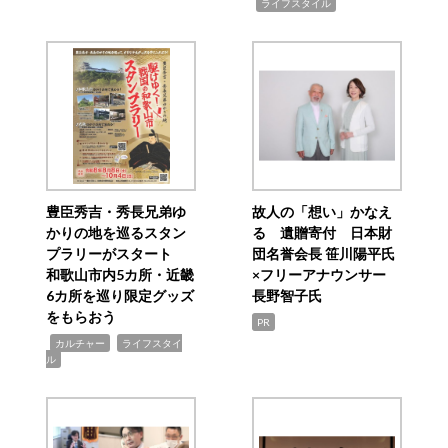
,
ライフスタイル
豊臣秀吉・秀長兄弟ゆ
故人の「想い」かなえ
かりの地を巡るスタン
る 遺贈寄付 日本財
プラリーがスタート
団名誉会長 笹川陽平氏
和歌山市内5カ所・近畿
×フリーアナウンサー
6カ所を巡り限定グッズ
長野智子氏
をもらおう
PR
,
,
カルチャー
ライフスタイ
ル