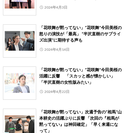
2024年4月3日
「花咲舞が黙ってない」“花咲舞”今田美桜の
怒りの演技が「最高」 “半沢直樹のサプライ
ズ出演”に期待する声も
2024年4月14日
「花咲舞が黙ってない」“花咲舞”今田美桜の
活躍に反響 「スカッと感が懐かしい」
「半沢直樹の女性版みたい」
2024年4月22日
「花咲舞が黙ってない」次週予告の“相馬”山
本耕史の活躍ぶりに反響 「次回の『相馬が
黙ってない』は神回確定」「早く来週にな
って」