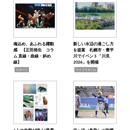
魂込め、あふれる躍動
新しい水辺の過ごし方
感 【正田裕生 コラ
を提案 札幌市・豊平
ム 直線・曲線・斜め
川でイベント「川見
線】
2026」を開催
,
,
スポーツ
ライフスタイル