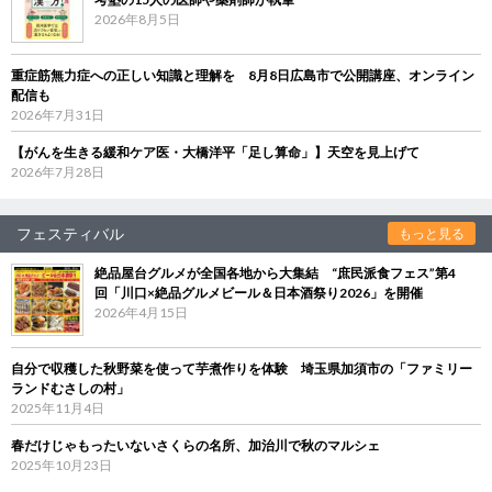
2026年8月5日
重症筋無力症への正しい知識と理解を 8月8日広島市で公開講座、オンライン
配信も
2026年7月31日
【がんを生きる緩和ケア医・大橋洋平「足し算命」】天空を見上げて
2026年7月28日
フェスティバル
もっと見る
絶品屋台グルメが全国各地から大集結 “庶民派食フェス”第4
回「川口×絶品グルメビール＆日本酒祭り2026」を開催
2026年4月15日
自分で収穫した秋野菜を使って芋煮作りを体験 埼玉県加須市の「ファミリー
ランドむさしの村」
2025年11月4日
春だけじゃもったいないさくらの名所、加治川で秋のマルシェ
2025年10月23日