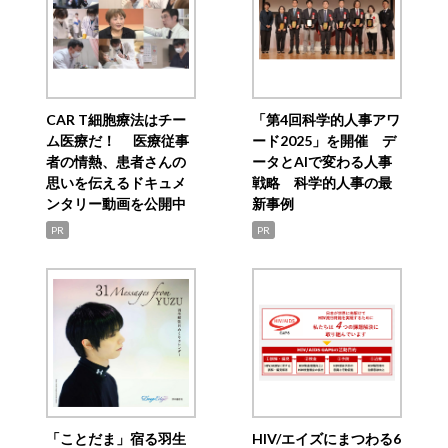
CAR T細胞療法はチー
「第4回科学的人事アワ
ム医療だ！ 医療従事
ード2025」を開催 デ
者の情熱、患者さんの
ータとAIで変わる人事
思いを伝えるドキュメ
戦略 科学的人事の最
ンタリー動画を公開中
新事例
PR
PR
「ことだま」宿る羽生
HIV/エイズにまつわる6