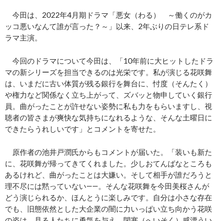
今田は、2022年4月期ドラマ「悪女（わる） ～働くのがカ
ッコ悪いなんて誰が言った？～」以来、2年ぶりの日テレ系ド
ラマ主演。
今回のドラマについて今田は、「10年前に大ヒットしたドラ
マの新シリーズを担当できるのは光栄です。私が演じる花咲舞
は、いまだに古い体質が残る銀行を舞台に、忖度（そんたく）
や権力など関係なく立ち上がって、ズバッと物申していく銀行
員。曲がったことが許せない姿勢に私も力をもらいますし、視
聴者の皆さまが爽快な気持ちになれるような、そんな土曜日に
できたらうれしいです」とコメントを寄せた。
原作者の池井戸潤氏からもコメントが届いた。「装いも新た
に、花咲舞が帰ってきてくれました。少しおてんばなところも
あるけれど、曲がったことは大嫌い。そして相手が誰だろうと
理不尽には黙っていない――。そんな花咲舞を今田美桜さんが
どう演じられるか、ほんとうに楽しみです。自分は小さな存在
でも、旧態依然とした大企業の闇に力いっぱい立ち向かう花咲
の姿は、見る人たちに勇気を与え、閉塞（へいそく）感漂うい