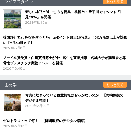
ライフスタイル
もっと見る
新しい水辺の過ごし方を提案 札幌市・豊平川でイベント「川
見2026」を開催
2026年8月9日
韓国旅行でau PAYを使うとPontaポイント最大20％還元！30万店舗以上が対象
に【9月30日まで】
2026年8月8日
ノーベル賞受賞・白川英樹博士が小中高生を直接指導 名城大学が講演会と導
電性プラスチック実験イベントを開催
2026年8月8日
まめ学
もっと見る
写真に埋まっている位置情報はおっかないのか 【岡嶋教授の
デジタル指南】
2026年7月22日
ゼロトラストって何？ 【岡嶋教授のデジタル指南】
2026年6月18日