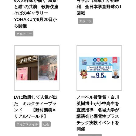
6人の作家が描く“風景
弓ヶ浜（鳥取）が初勝
と猫”の共演 歌舞伎座
利 全日本学童野球の1
そばのギャラリー
回戦
YOHAKUで8月20日か
,
スポーツ
ら開催
,
カルチャー
LVに敗訴して人気が出
ノーベル賞受賞・白川
た ミルクティーブラ
英樹博士が小中高生を
ンド 【野村義樹✕
直接指導 名城大学が
リアルワールド】
講演会と導電性プラス
チック実験イベントを
,
,
ライフスタイル
社会
開催