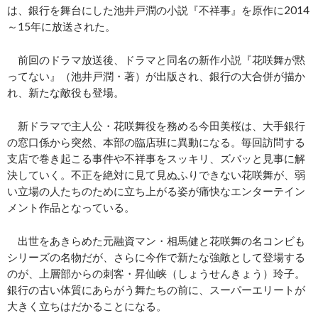
は、銀行を舞台にした池井戸潤の小説『不祥事』を原作に2014
～15年に放送された。
前回のドラマ放送後、ドラマと同名の新作小説『花咲舞が黙
ってない』（池井戸潤・著）が出版され、銀行の大合併が描か
れ、新たな敵役も登場。
新ドラマで主人公・花咲舞役を務める今田美桜は、大手銀行
の窓口係から突然、本部の臨店班に異動になる。毎回訪問する
支店で巻き起こる事件や不祥事をスッキリ、ズバッと見事に解
決していく。不正を絶対に見て見ぬふりできない花咲舞が、弱
い立場の人たちのために立ち上がる姿が痛快なエンターテイン
メント作品となっている。
出世をあきらめた元融資マン・相馬健と花咲舞の名コンビも
シリーズの名物だが、さらに今作で新たな強敵として登場する
のが、上層部からの刺客・昇仙峡（しょうせんきょう）玲子。
銀行の古い体質にあらがう舞たちの前に、スーパーエリートが
大きく立ちはだかることになる。