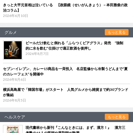
きっと大平元首相は泣いている 【政眼鏡（せいがんきょう）－本田雅俊の政
治コラム】
2026年6月10日
グルメ
もっと見る
ビールだけ飲むと倒れる「ふらつくビアグラス」発売 “強制
的に水を飲む”仕掛けで適正飲酒を後押し
2026年8月7日
セブン‐イレブン、カレー15商品を一斉投入 名店監修から冷製うどんまで“夏
のカレーフェス”を開催中
2026年8月6日
横浜高島屋で「韓国市場」がスタート 人気グルメから雑貨まで約30ブランド
が集結
2026年8月5日
ヘルスケア
もっと見る
現代書林から新刊『こんなときには、まず、漢方！』 漢方三
考塾の15人の医師や薬剤師が執筆