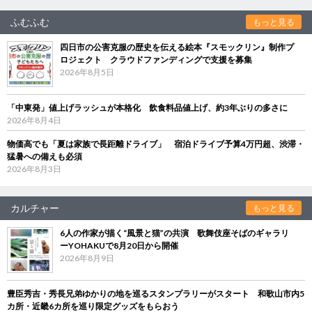
ふむふむ
もっと見る
四日市の公害克服の歴史を伝える絵本『スモックリン』制作プ
ロジェクト クラウドファンディングで支援を募集
2026年8月5日
「中東発」値上げラッシュが本格化 飲食料品値上げ、約3年ぶりの多さに
2026年8月4日
物価高でも「夏は家族で長距離ドライブ」 宿泊ドライブ予算4万円超、渋滞・
猛暑への備えも必須
2026年8月3日
カルチャー
もっと見る
6人の作家が描く“風景と猫”の共演 歌舞伎座そばのギャラリ
ーYOHAKUで8月20日から開催
2026年8月9日
豊臣秀吉・秀長兄弟ゆかりの地を巡るスタンプラリーがスタート 和歌山市内5
カ所・近畿6カ所を巡り限定グッズをもらおう