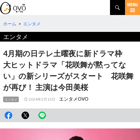
検
索
コ
ン
テ
ホーム
>
エンタメ
ン
エンタメ
ツ
へ
移
4月期の日テレ土曜夜に新ドラマ枠
動
大ヒットドラマ「花咲舞が黙ってな
い」の新シリーズがスタート 花咲舞
が再び！ 主演は今田美桜
エンタメOVO
2024年2月15日
エンタメ