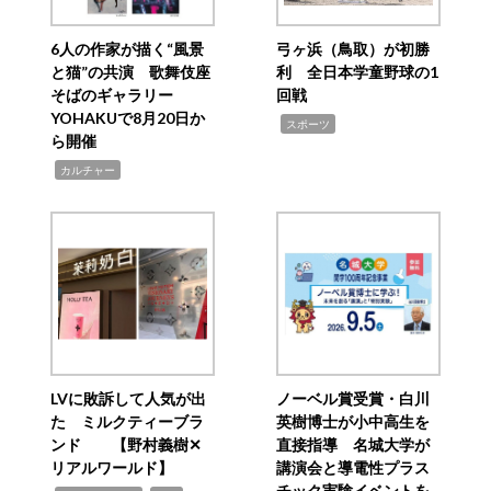
6人の作家が描く“風景
弓ヶ浜（鳥取）が初勝
と猫”の共演 歌舞伎座
利 全日本学童野球の1
そばのギャラリー
回戦
YOHAKUで8月20日か
,
スポーツ
ら開催
,
カルチャー
LVに敗訴して人気が出
ノーベル賞受賞・白川
た ミルクティーブラ
英樹博士が小中高生を
ンド 【野村義樹✕
直接指導 名城大学が
リアルワールド】
講演会と導電性プラス
チック実験イベントを