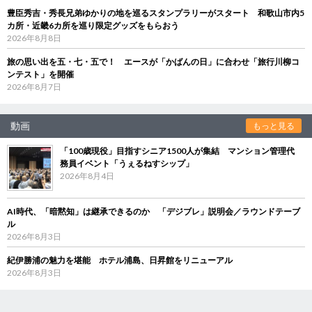
豊臣秀吉・秀長兄弟ゆかりの地を巡るスタンプラリーがスタート 和歌山市内5
カ所・近畿6カ所を巡り限定グッズをもらおう
2026年8月8日
旅の思い出を五・七・五で！ エースが「かばんの日」に合わせ「旅行川柳コ
ンテスト」を開催
2026年8月7日
動画
もっと見る
「100歳現役」目指すシニア1500人が集結 マンション管理代
務員イベント「うぇるねすシップ」
2026年8月4日
AI時代、「暗黙知」は継承できるのか 「デジブレ」説明会／ラウンドテーブ
ル
2026年8月3日
紀伊勝浦の魅力を堪能 ホテル浦島、日昇館をリニューアル
2026年8月3日