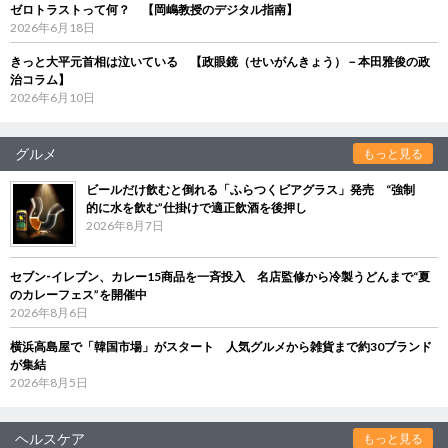
ゼロトラストって何？ 【岡嶋教授のデジタル指南】
2026年6月18日
きっと大平元首相は泣いている 【政眼鏡（せいがんきょう）－本田雅俊の政
治コラム】
2026年6月10日
グルメ
もっと見る
ビールだけ飲むと倒れる「ふらつくビアグラス」発売 “強制
的に水を飲む”仕掛けで適正飲酒を後押し
2026年8月7日
セブン‐イレブン、カレー15商品を一斉投入 名店監修から冷製うどんまで“夏
のカレーフェス”を開催中
2026年8月6日
横浜高島屋で「韓国市場」がスタート 人気グルメから雑貨まで約30ブランド
が集結
2026年8月5日
ヘルスケア
もっと見る