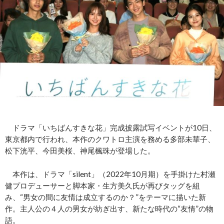
ドラマ「いちばんすきな花」完成披露試写イベントが10日、
東京都内で行われ、本作のクワトロ主演を務める多部未華子、
松下洸平、今田美桜、神尾楓珠が登場した。
本作は、ドラマ「silent」（2022年10月期）を手掛けた村瀬
健プロデューサーと脚本家・生方美久氏が再びタッグを組
み、“男女の間に友情は成立するのか？”をテーマに描いた新
作。主人公の４人の男女が紡ぎ出す、新たな時代の“友情”の物
語。