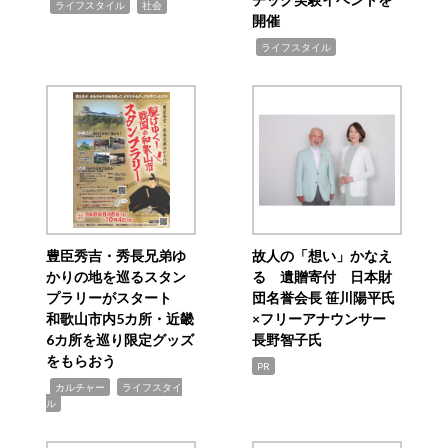
,
,
ライフスタイル
社会
開催
,
ライフスタイル
豊臣秀吉・秀長兄弟ゆ
故人の「想い」かなえ
かりの地を巡るスタン
る 遺贈寄付 日本財
プラリーがスタート
団名誉会長 笹川陽平氏
和歌山市内5カ所・近畿
×フリーアナウンサー
6カ所を巡り限定グッズ
長野智子氏
をもらおう
PR
,
,
カルチャー
ライフスタイ
ル