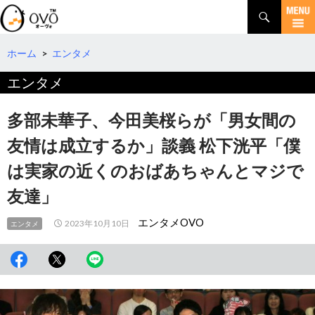
検
索
コ
ン
テ
ホーム
>
エンタメ
ン
エンタメ
ツ
へ
移
多部未華子、今田美桜らが「男女間の
動
友情は成立するか」談義 松下洸平「僕
は実家の近くのおばあちゃんとマジで
友達」
エンタメOVO
2023年10月10日
エンタメ