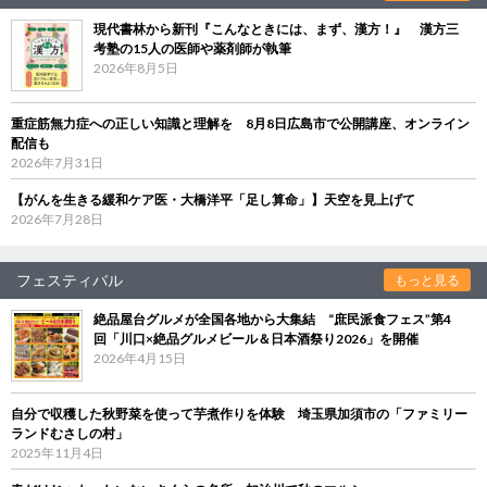
現代書林から新刊『こんなときには、まず、漢方！』 漢方三
考塾の15人の医師や薬剤師が執筆
2026年8月5日
重症筋無力症への正しい知識と理解を 8月8日広島市で公開講座、オンライン
配信も
2026年7月31日
【がんを生きる緩和ケア医・大橋洋平「足し算命」】天空を見上げて
2026年7月28日
フェスティバル
もっと見る
絶品屋台グルメが全国各地から大集結 “庶民派食フェス”第4
回「川口×絶品グルメビール＆日本酒祭り2026」を開催
2026年4月15日
自分で収穫した秋野菜を使って芋煮作りを体験 埼玉県加須市の「ファミリー
ランドむさしの村」
2025年11月4日