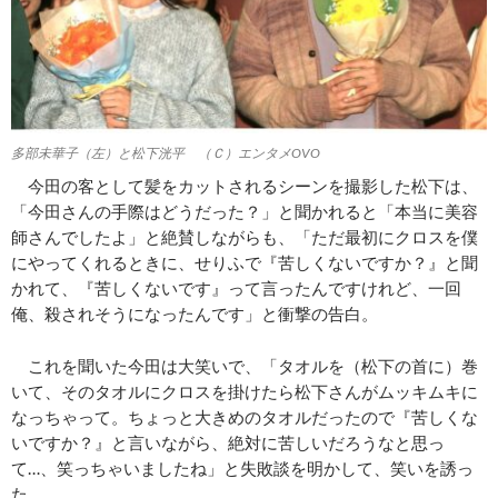
多部未華子（左）と松下洸平 （Ｃ）エンタメOVO
今田の客として髪をカットされるシーンを撮影した松下は、
「今田さんの手際はどうだった？」と聞かれると「本当に美容
師さんでしたよ」と絶賛しながらも、「ただ最初にクロスを僕
にやってくれるときに、せりふで『苦しくないですか？』と聞
かれて、『苦しくないです』って言ったんですけれど、一回
俺、殺されそうになったんです」と衝撃の告白。
これを聞いた今田は大笑いで、「タオルを（松下の首に）巻
いて、そのタオルにクロスを掛けたら松下さんがムッキムキに
なっちゃって。ちょっと大きめのタオルだったので『苦しくな
いですか？』と言いながら、絶対に苦しいだろうなと思っ
て…、笑っちゃいましたね」と失敗談を明かして、笑いを誘っ
た。