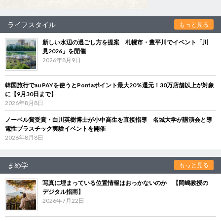
ライフスタイル
もっと見る
新しい水辺の過ごし方を提案 札幌市・豊平川でイベント「川
見2026」を開催
2026年8月9日
韓国旅行でau PAYを使うとPontaポイント最大20％還元！30万店舗以上が対象
に【9月30日まで】
2026年8月8日
ノーベル賞受賞・白川英樹博士が小中高生を直接指導 名城大学が講演会と導
電性プラスチック実験イベントを開催
2026年8月8日
まめ学
もっと見る
写真に埋まっている位置情報はおっかないのか 【岡嶋教授の
デジタル指南】
2026年7月22日