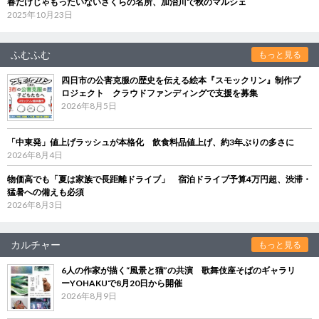
春だけじゃもったいないさくらの名所、加治川で秋のマルシェ
2025年10月23日
ふむふむ
もっと見る
四日市の公害克服の歴史を伝える絵本『スモックリン』制作プ
ロジェクト クラウドファンディングで支援を募集
2026年8月5日
「中東発」値上げラッシュが本格化 飲食料品値上げ、約3年ぶりの多さに
2026年8月4日
物価高でも「夏は家族で長距離ドライブ」 宿泊ドライブ予算4万円超、渋滞・
猛暑への備えも必須
2026年8月3日
カルチャー
もっと見る
6人の作家が描く“風景と猫”の共演 歌舞伎座そばのギャラリ
ーYOHAKUで8月20日から開催
2026年8月9日