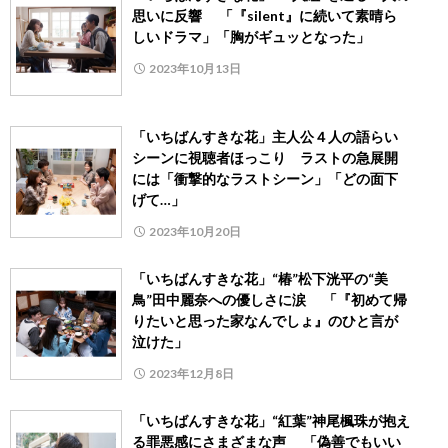
思いに反響 「『silent』に続いて素晴ら
しいドラマ」「胸がギュッとなった」
2023年10月13日
「いちばんすきな花」主人公４人の語らい
シーンに視聴者ほっこり ラストの急展開
には「衝撃的なラストシーン」「どの面下
げて…」
2023年10月20日
「いちばんすきな花」“椿”松下洸平の“美
鳥”田中麗奈への優しさに涙 「『初めて帰
りたいと思った家なんでしょ』のひと言が
泣けた」
2023年12月8日
「いちばんすきな花」“紅葉”神尾楓珠が抱え
る罪悪感にさまざまな声 「偽善でもいい