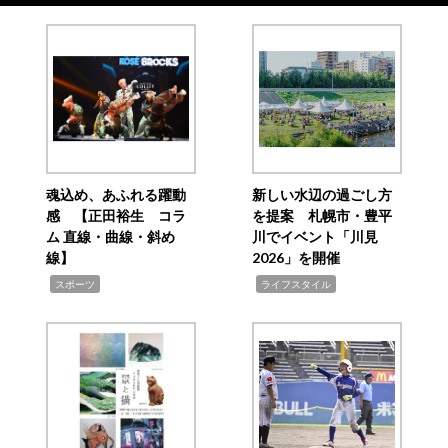
魂込め、あふれる躍動
新しい水辺の過ごし方
感 【正田裕生 コラ
を提案 札幌市・豊平
ム 直線・曲線・斜め
川でイベント「川見
線】
2026」を開催
,
,
スポーツ
ライフスタイル