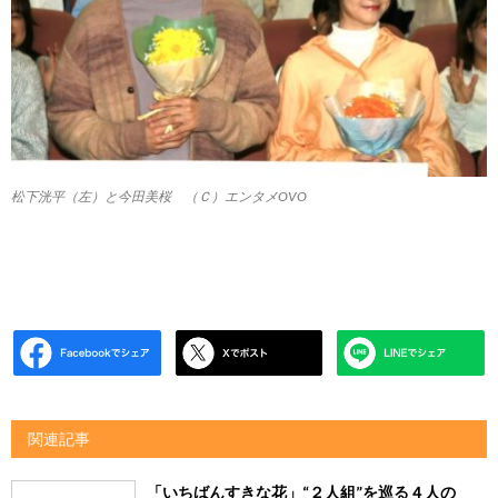
松下洸平（左）と今田美桜 （Ｃ）エンタメOVO
関連記事
「いちばんすきな花」“２人組”を巡る４人の