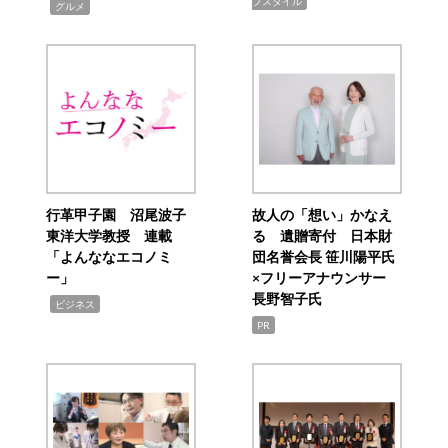
フスタイル
,
グルメ
行革甲子園 沼尾波子
故人の「想い」かなえ
東洋大学教授 連載
る 遺贈寄付 日本財
「よんななエコノミ
団名誉会長 笹川陽平氏
ー」
×フリーアナウンサー
長野智子氏
,
ビジネス
PR