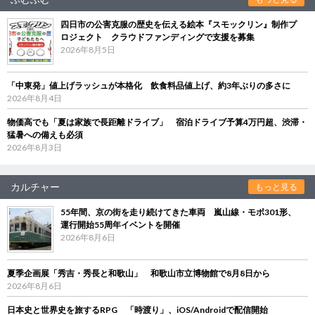
四日市の公害克服の歴史を伝える絵本『スモックリン』制作プ
ロジェクト クラウドファンディングで支援を募集
2026年8月5日
「中東発」値上げラッシュが本格化 飲食料品値上げ、約3年ぶりの多さに
2026年8月4日
物価高でも「夏は家族で長距離ドライブ」 宿泊ドライブ予算4万円超、渋滞・
猛暑への備えも必須
2026年8月3日
カルチャー
もっと見る
55年間、京の街を走り続けてきた車両 嵐山線・モボ301形、
運行開始55周年イベントを開催
2026年8月6日
夏季企画展「秀吉・秀長と和歌山」 和歌山市立博物館で8月8日から
2026年8月6日
日本史と世界史を旅するRPG 「時渡り」、iOS/Androidで配信開始