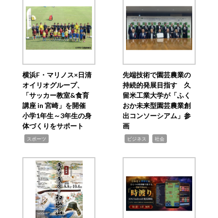
横浜F・マリノス×日清
先端技術で園芸農業の
オイリオグループ、
持続的発展目指す 久
「サッカー教室&食育
留米工業大学が「ふく
講座 in 宮崎」を開催
おか未来型園芸農業創
小学1年生～3年生の身
出コンソーシアム」参
体づくりをサポート
画
,
,
,
スポーツ
ビジネス
社会