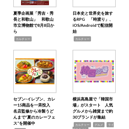
夏季企画展「秀吉・秀
日本史と世界史を旅す
長と和歌山」 和歌山
るRPG 「時渡り」、
市立博物館で8月8日か
iOS/Androidで配信開
ら
始
,
,
カルチャー
カルチャー
セブン‐イレブン、カレ
横浜高島屋で「韓国市
ー15商品を一斉投入
場」がスタート 人気
名店監修から冷製うど
グルメから雑貨まで約
んまで“夏のカレーフェ
30ブランドが集結
ス”を開催中
,
,
,
カルチャー
グルメ
ライ