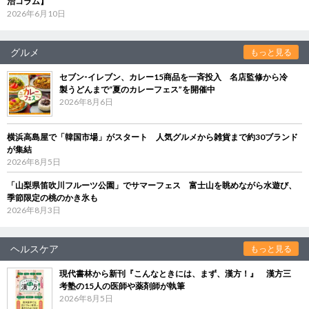
治コラム】
2026年6月10日
グルメ
もっと見る
セブン‐イレブン、カレー15商品を一斉投入 名店監修から冷
製うどんまで“夏のカレーフェス”を開催中
2026年8月6日
横浜高島屋で「韓国市場」がスタート 人気グルメから雑貨まで約30ブランド
が集結
2026年8月5日
「山梨県笛吹川フルーツ公園」でサマーフェス 富士山を眺めながら水遊び、
季節限定の桃のかき氷も
2026年8月3日
ヘルスケア
もっと見る
現代書林から新刊『こんなときには、まず、漢方！』 漢方三
考塾の15人の医師や薬剤師が執筆
2026年8月5日