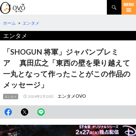
検
索
コ
ン
テ
ホーム
>
エンタメ
ン
エンタメ
ツ
へ
移
「SHOGUN 将軍」ジャパンプレミ
動
ア 真田広之「東西の壁を乗り越えて
一丸となって作ったことがこの作品の
メッセージ」
エンタメOVO
2024年2月20日
エンタメ