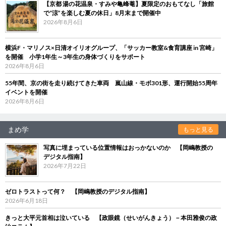
【京都 湯の花温泉・すみや亀峰菴】夏限定のおもてなし「旅館
で“涼”を楽しむ夏の休日」8月末まで開催中
2026年8月6日
横浜F・マリノス×日清オイリオグループ、「サッカー教室&食育講座 in 宮崎」
を開催 小学1年生～3年生の身体づくりをサポート
2026年8月6日
55年間、京の街を走り続けてきた車両 嵐山線・モボ301形、運行開始55周年
イベントを開催
2026年8月6日
まめ学
もっと見る
写真に埋まっている位置情報はおっかないのか 【岡嶋教授の
デジタル指南】
2026年7月22日
ゼロトラストって何？ 【岡嶋教授のデジタル指南】
2026年6月18日
きっと大平元首相は泣いている 【政眼鏡（せいがんきょう）－本田雅俊の政