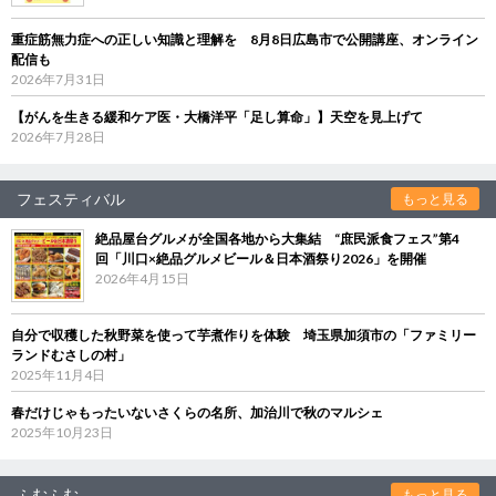
重症筋無力症への正しい知識と理解を 8月8日広島市で公開講座、オンライン
配信も
2026年7月31日
【がんを生きる緩和ケア医・大橋洋平「足し算命」】天空を見上げて
2026年7月28日
フェスティバル
もっと見る
絶品屋台グルメが全国各地から大集結 “庶民派食フェス”第4
回「川口×絶品グルメビール＆日本酒祭り2026」を開催
2026年4月15日
自分で収穫した秋野菜を使って芋煮作りを体験 埼玉県加須市の「ファミリー
ランドむさしの村」
2025年11月4日
春だけじゃもったいないさくらの名所、加治川で秋のマルシェ
2025年10月23日
ふむふむ
もっと見る