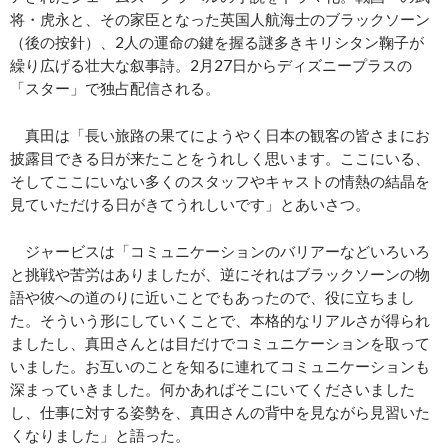
将・虎永と、その家臣となった英国人航海士のブラックソーン
（後の按針）、2人の運命の鍵を握る謎多きキリシタン鞠子が
繰り広げる壮大な叙事詩。2月27日からディズニープラスの
「スター」で独占配信される。
真田は「長い旅路の果てにようやく日本の観客の皆さまにお
披露目できる日が来たことをうれしく思います。ここにいる、
そしてここにいない多くのスタッフやキャストの情熱の結晶を
見ていただける日がきてうれしいです」とあいさつ。
ジャービスは「コミュニケーションのバリアーなどいろいろ
と挑戦や苦労はありましたが、逆にそれはブラックソーンの物
語や彼への道のりに近いことでもあったので、役に立ちまし
た。そういう形にしていくことで、本格的なリアルさが得られ
ましたし、真田さんとは目だけでコミュニケーションを取って
いました。お互いのことを知るに連れてコミュニケーションも
深まっていきました。何かあればそこにいてくださいました
し、仕事に対する姿勢を、真田さんの背中を見ながら見習いた
くなりました」と語った。