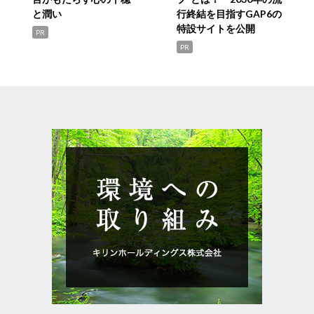
と潤い
行終結を目指すGAP6の
特設サイトを公開
PR
PR