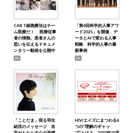
CAR T細胞療法はチー
「第4回科学的人事アワ
ム医療だ！ 医療従事
ード2025」を開催 デ
者の情熱、患者さんの
ータとAIで変わる人事
思いを伝えるドキュメ
戦略 科学的人事の最
ンタリー動画を公開中
新事例
PR
PR
「ことだま」宿る羽生
HIV/エイズにまつわる6
結弦のメッセージ 名
つの“理解のギャッ
言がもたらす心の平穏
プ”とは？ 2030年の流