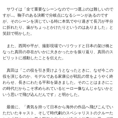
サワイは「全て重要なシーンなので一つ選ぶのは難しいので
すが…。鞠子のある決断で分岐点になるシーンがあるのです
が、そのシーンを演じている時に本気でやり過ぎて長刀が半分
に折れたり、歯がちょっとかけたりというのはありました」と
笑顔で明かした。
また、西岡や平が、撮影現場でハリウッドと日本の架け橋と
なった真田の存在がいかに大きかったかを振り返り、真田のス
ピリットに感動したことを伝えた。
真田は「この役を引き受けようとなったときに、なぜ今この
役を演じるのか、モデルである家康公が戦乱の世をようやく終
わらせ、長きにわたる平和を築きました。そのことはまさにこ
の時代だからこそ求められているヒーロー像なんじゃないかと
いう思いで飛び込んだんです」と明かした。
最後に、「勇気を持って日本から海外の作品へ飛びこんでい
ただいたキャスト、そして時代劇のスペシャリストのクルーた