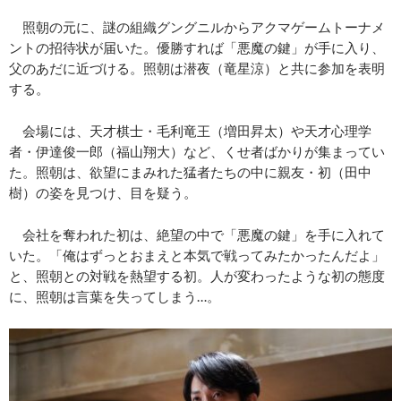
照朝の元に、謎の組織グングニルからアクマゲームトーナメ
ントの招待状が届いた。優勝すれば「悪魔の鍵」が手に入り、
父のあだに近づける。照朝は潜夜（竜星涼）と共に参加を表明
する。
会場には、天才棋士・毛利竜王（増田昇太）や天才心理学
者・伊達俊一郎（福山翔大）など、くせ者ばかりが集まってい
た。照朝は、欲望にまみれた猛者たちの中に親友・初（田中
樹）の姿を見つけ、目を疑う。
会社を奪われた初は、絶望の中で「悪魔の鍵」を手に入れて
いた。「俺はずっとおまえと本気で戦ってみたかったんだよ」
と、照朝との対戦を熱望する初。人が変わったような初の態度
に、照朝は言葉を失ってしまう…。