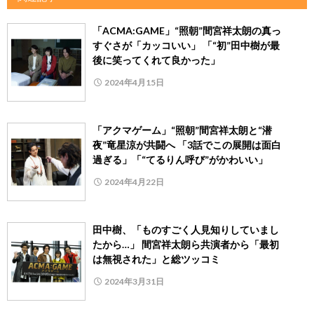
「ACMA:GAME」“照朝”間宮祥太朗の真っ
すぐさが「カッコいい」 「“初”田中樹が最
後に笑ってくれて良かった」
2024年4月15日
「アクマゲーム」“照朝”間宮祥太朗と“潜
夜”竜星涼が共闘へ 「3話でこの展開は面白
過ぎる」「“てるりん呼び”がかわいい」
2024年4月22日
田中樹、「ものすごく人見知りしていまし
たから…」 間宮祥太朗ら共演者から「最初
は無視された」と総ツッコミ
2024年3月31日