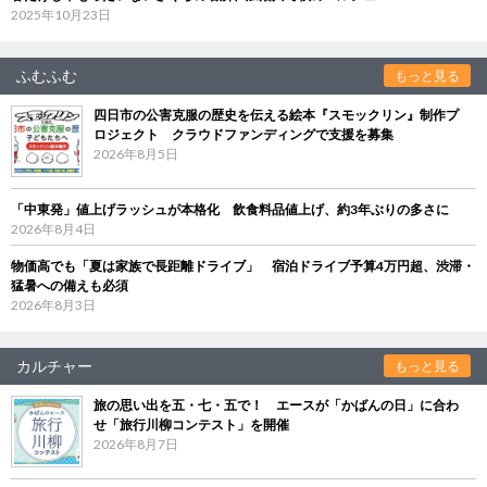
2025年10月23日
ふむふむ
もっと見る
四日市の公害克服の歴史を伝える絵本『スモックリン』制作プ
ロジェクト クラウドファンディングで支援を募集
2026年8月5日
「中東発」値上げラッシュが本格化 飲食料品値上げ、約3年ぶりの多さに
2026年8月4日
物価高でも「夏は家族で長距離ドライブ」 宿泊ドライブ予算4万円超、渋滞・
猛暑への備えも必須
2026年8月3日
カルチャー
もっと見る
旅の思い出を五・七・五で！ エースが「かばんの日」に合わ
せ「旅行川柳コンテスト」を開催
2026年8月7日