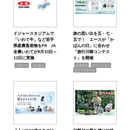
ドジャースタジアムで
旅の思い出を五・七・
「いわて牛」など岩手
五で！ エースが「か
県産農畜産物をPR JA
ばんの日」に合わせ
全農いわてが8月10日～
「旅行川柳コンテス
12日に実施
ト」を開催
,
,
,
,
,
スポーツ
ビジネス
おでかけ
ファッション
ライフスタイル