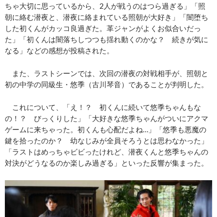
ちゃ大切に思っているから、2人が戦うのはつら過ぎる」「照
朝に絡む潜夜と、潜夜に絡まれている照朝が大好き」「闇堕ち
した初くんがカッコ良過ぎた。革ジャンがよくお似合いだっ
た」「初くんは闇落ちしつつも揺れ動くのかな？ 続きが気に
なる」などの感想が投稿された。
また、ラストシーンでは、次回の潜夜の対戦相手が、照朝と
初の中学の同級生・悠季（古川琴音）であることが判明した。
これについて、「え！？ 初くんに続いて悠季ちゃんもな
の！？ びっくりした」「大好きな悠季ちゃんがついにアクマ
ゲームに来ちゃった。初くんも心配だよね…」「悠季も悪魔の
鍵を拾ったのか？ 幼なじみが全員そろうとは思わなかった」
「ラストはめっちゃビビったけれど、潜夜くんと悠季ちゃんの
対決がどうなるのか楽しみ過ぎる」といった反響が集まった。