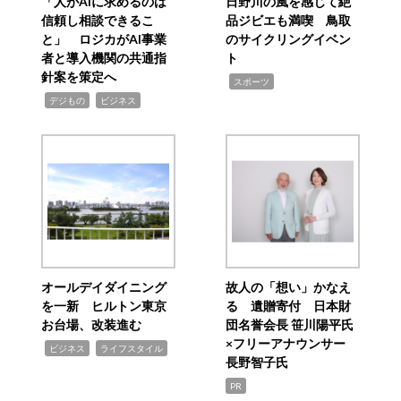
「人がAIに求めるのは
日野川の風を感じて絶
信頼し相談できるこ
品ジビエも満喫 鳥取
と」 ロジカがAI事業
のサイクリングイベン
者と導入機関の共通指
ト
針案を策定へ
,
スポーツ
,
,
デジもの
ビジネス
オールデイダイニング
故人の「想い」かなえ
を一新 ヒルトン東京
る 遺贈寄付 日本財
お台場、改装進む
団名誉会長 笹川陽平氏
×フリーアナウンサー
,
,
ビジネス
ライフスタイル
長野智子氏
PR