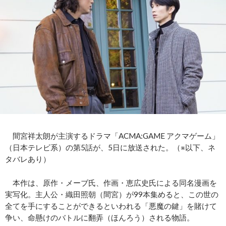
間宮祥太朗が主演するドラマ「ACMA:GAME アクマゲーム」
（日本テレビ系）の第5話が、5日に放送された。（※以下、ネ
タバレあり）
本作は、原作・メーブ氏、作画・恵広史氏による同名漫画を
実写化。主人公・織田照朝（間宮）が99本集めると、この世の
全てを手にすることができるといわれる「悪魔の鍵」を賭けて
争い、命懸けのバトルに翻弄（ほんろう）される物語。