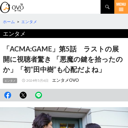
検
索
コ
ン
テ
ホーム
>
エンタメ
ン
エンタメ
ツ
へ
移
「ACMA:GAME」第5話 ラストの展
動
開に視聴者驚き 「悪魔の鍵を拾ったの
か」「初“田中樹”も心配だよね」
エンタメOVO
2024年5月6日
エンタメ