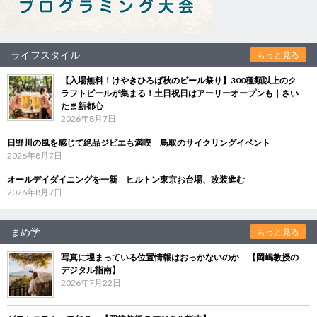
ライフスタイル
もっと見る
【入場無料！けやきひろば秋のビール祭り】300種類以上のク
ラフトビールが集まる！土日祝日はアーリーオープンも｜さい
たま新都心
2026年8月7日
日野川の風を感じて絶品ジビエも満喫 鳥取のサイクリングイベント
2026年8月7日
オールデイダイニングを一新 ヒルトン東京お台場、改装進む
2026年8月7日
まめ学
もっと見る
写真に埋まっている位置情報はおっかないのか 【岡嶋教授の
デジタル指南】
2026年7月22日