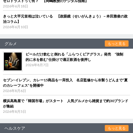
ゼロトラストって何？ 【岡嶋教授のデジタル指南】
2026年6月18日
きっと大平元首相は泣いている 【政眼鏡（せいがんきょう）－本田雅俊の政
治コラム】
2026年6月10日
グルメ
もっと見る
ビールだけ飲むと倒れる「ふらつくビアグラス」発売 “強制
的に水を飲む”仕掛けで適正飲酒を後押し
2026年8月7日
セブン‐イレブン、カレー15商品を一斉投入 名店監修から冷製うどんまで“夏
のカレーフェス”を開催中
2026年8月6日
横浜高島屋で「韓国市場」がスタート 人気グルメから雑貨まで約30ブランド
が集結
2026年8月5日
ヘルスケア
もっと見る