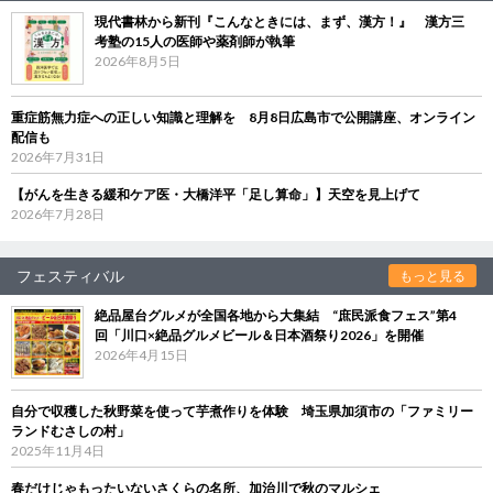
現代書林から新刊『こんなときには、まず、漢方！』 漢方三
考塾の15人の医師や薬剤師が執筆
2026年8月5日
重症筋無力症への正しい知識と理解を 8月8日広島市で公開講座、オンライン
配信も
2026年7月31日
【がんを生きる緩和ケア医・大橋洋平「足し算命」】天空を見上げて
2026年7月28日
フェスティバル
もっと見る
絶品屋台グルメが全国各地から大集結 “庶民派食フェス”第4
回「川口×絶品グルメビール＆日本酒祭り2026」を開催
2026年4月15日
自分で収穫した秋野菜を使って芋煮作りを体験 埼玉県加須市の「ファミリー
ランドむさしの村」
2025年11月4日
春だけじゃもったいないさくらの名所、加治川で秋のマルシェ