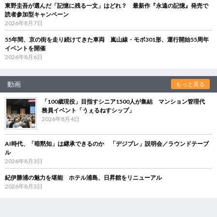
東野圭吾が選んだ「記憶に残る一文」はどれ？ 最新作『永遠の記憶』発売で
読者参加型キャンペーン
2026年8月7日
55年間、京の街を走り続けてきた車両 嵐山線・モボ301形、運行開始55周年
イベントを開催
2026年8月6日
動画
もっと見る
「100歳現役」目指すシニア1500人が集結 マンション管理代
務員イベント「うぇるねすシップ」
2026年8月4日
AI時代、「暗黙知」は継承できるのか 「デジブレ」説明会／ラウンドテーブ
ル
2026年8月3日
紀伊勝浦の魅力を堪能 ホテル浦島、日昇館をリニューアル
2026年8月3日