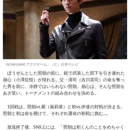
「ACMA:GAME アクマゲーム」（Ｃ）日本テレビ
ぼうぜんとした照朝の前に、銃で武装した部下を引き連れた
崩心（小澤征悦）が現れる。父・清司（吉川晃司）の命を奪っ
た男を前に、冷静ではいられない照朝。崩心は、そんな照朝を
あざ笑い、トーナメントの組み合わせを決める。
1回戦は、照朝vs.紫（嵐莉菜）と初vs.伊達の対戦が決まる。
照朝と初は命を懸けて、それぞれ運命の初戦に挑む…。
放送終了後、SNS上には、「照朝は初くんのことをめちゃく