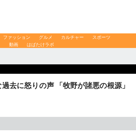
ファッション
グルメ
カルチャー
スポーツ
ス
動画
はばたけラボ
絶な過去に怒りの声 「牧野が諸悪の根源」