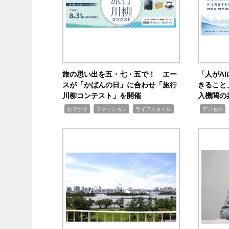
旅の思い出を五・七・五で！ エー
「人がA
スが「かばんの日」に合わせ「旅行
きること
川柳コンテスト」を開催
入機関の
,
,
,
,
,
おでかけ
ファッション
ライフスタイル
デジもの