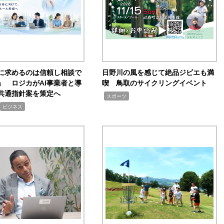
Iに求めるのは信頼し相談で
日野川の風を感じて絶品ジビエも満
」 ロジカがAI事業者と導
喫 鳥取のサイクリングイベント
共通指針案を策定へ
,
スポーツ
ビジネス