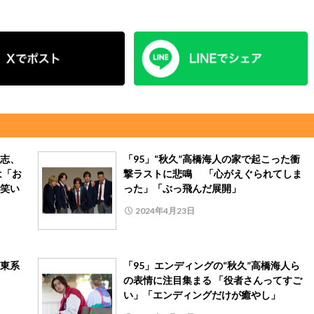
大志、
「95」“秋久”高橋海人の家で起こった衝
は「お
撃ラストに悲鳴 「心がえぐられてしま
笑い
った」「ぶっ飛んだ展開」
2024年4月23日
東系
「95」エンディングの“秋久”高橋海人ら
の表情に注目集まる 「役者さんってすご
い」「エンディングだけが癒やし」