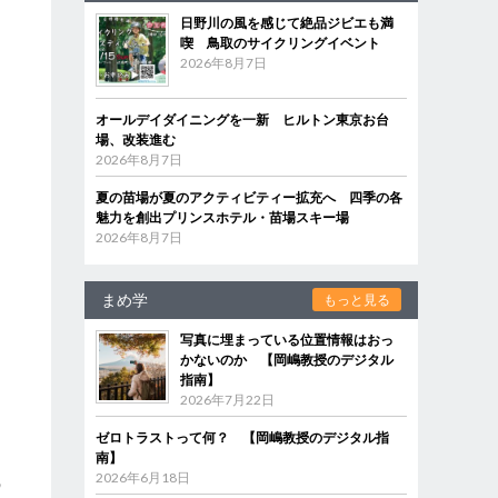
日野川の風を感じて絶品ジビエも満
喫 鳥取のサイクリングイベント
2026年8月7日
オールデイダイニングを一新 ヒルトン東京お台
場、改装進む
2026年8月7日
夏の苗場が夏のアクティビティー拡充へ 四季の各
魅力を創出プリンスホテル・苗場スキー場
2026年8月7日
まめ学
もっと見る
写真に埋まっている位置情報はおっ
かないのか 【岡嶋教授のデジタル
と
指南】
2026年7月22日
ゼロトラストって何？ 【岡嶋教授のデジタル指
南】
2026年6月18日
の