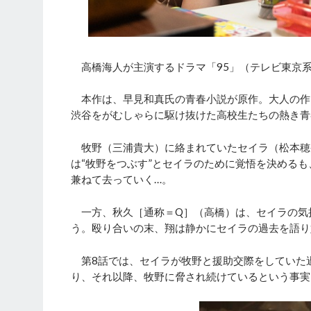
高橋海人が主演するドラマ「95」（テレビ東京系
本作は、早見和真氏の青春小説が原作。大人の作っ
渋谷をがむしゃらに駆け抜けた高校生たちの熱き
牧野（三浦貴大）に絡まれていたセイラ（松本穂
は“牧野をつぶす”とセイラのために覚悟を決める
兼ねて去っていく…。
一方、秋久［通称＝Q］（高橋）は、セイラの気
う。殴り合いの末、翔は静かにセイラの過去を語り
第8話では、セイラが牧野と援助交際をしていた
り、それ以降、牧野に脅され続けているという事実