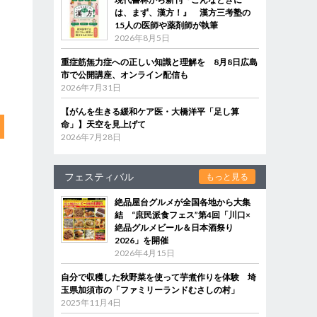
は、まず、漢方！』 漢方三考塾の
15人の医師や薬剤師が執筆
2026年8月5日
重症筋無力症への正しい知識と理解を 8月8日広島
市で公開講座、オンライン配信も
2026年7月31日
【がんを生きる緩和ケア医・大橋洋平「足し算
命」】天空を見上げて
2026年7月28日
フェスティバル
もっと見る
絶品屋台グルメが全国各地から大集
結 “庶民派食フェス”第4回「川口×
絶品グルメビール＆日本酒祭り
2026」を開催
2026年4月15日
自分で収穫した秋野菜を使って芋煮作りを体験 埼
玉県加須市の「ファミリーランドむさしの村」
2025年11月4日