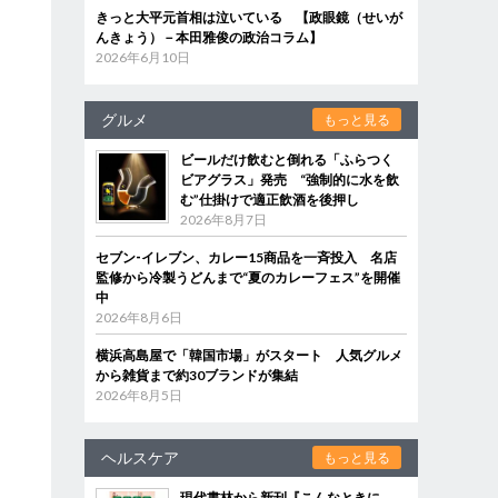
きっと大平元首相は泣いている 【政眼鏡（せいが
んきょう）－本田雅俊の政治コラム】
2026年6月10日
グルメ
もっと見る
ビールだけ飲むと倒れる「ふらつく
ビアグラス」発売 “強制的に水を飲
む”仕掛けで適正飲酒を後押し
2026年8月7日
セブン‐イレブン、カレー15商品を一斉投入 名店
監修から冷製うどんまで“夏のカレーフェス”を開催
中
2026年8月6日
横浜高島屋で「韓国市場」がスタート 人気グルメ
から雑貨まで約30ブランドが集結
2026年8月5日
ヘルスケア
もっと見る
現代書林から新刊『こんなときに