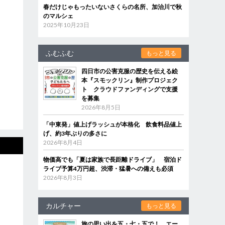
春だけじゃもったいないさくらの名所、加治川で秋
のマルシェ
2025年10月23日
ふむふむ
もっと見る
四日市の公害克服の歴史を伝える絵
本『スモックリン』制作プロジェク
ト クラウドファンディングで支援
を募集
2026年8月5日
「中東発」値上げラッシュが本格化 飲食料品値上
げ、約3年ぶりの多さに
2026年8月4日
物価高でも「夏は家族で長距離ドライブ」 宿泊ド
ライブ予算4万円超、渋滞・猛暑への備えも必須
2026年8月3日
カルチャー
もっと見る
旅の思い出を五・七・五で！ エー