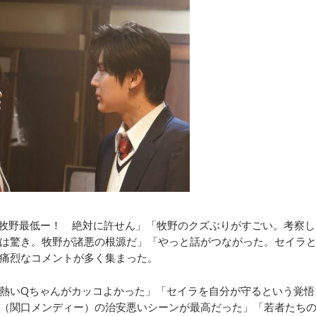
牧野最低ー！ 絶対に許せん」「牧野のクズぶりがすごい。考察し
は驚き。牧野が諸悪の根源だ」「やっと話がつながった。セイラ
痛烈なコメントが多く集まった。
熱いQちゃんがカッコよかった」「セイラを自分が守るという覚悟
（関口メンディー）の治安悪いシーンが最高だった」「若者たち