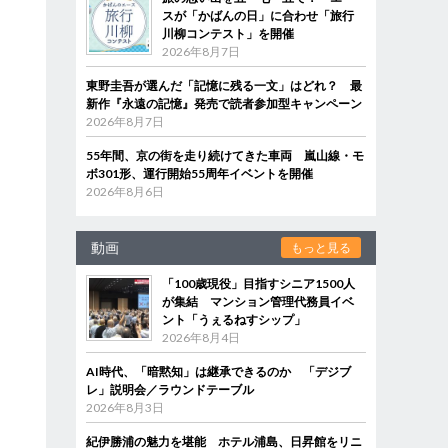
スが「かばんの日」に合わせ「旅行
川柳コンテスト」を開催
2026年8月7日
東野圭吾が選んだ「記憶に残る一文」はどれ？ 最
新作『永遠の記憶』発売で読者参加型キャンペーン
2026年8月7日
55年間、京の街を走り続けてきた車両 嵐山線・モ
ボ301形、運行開始55周年イベントを開催
2026年8月6日
動画
もっと見る
「100歳現役」目指すシニア1500人
が集結 マンション管理代務員イベ
ント「うぇるねすシップ」
2026年8月4日
AI時代、「暗黙知」は継承できるのか 「デジブ
レ」説明会／ラウンドテーブル
2026年8月3日
紀伊勝浦の魅力を堪能 ホテル浦島、日昇館をリニ