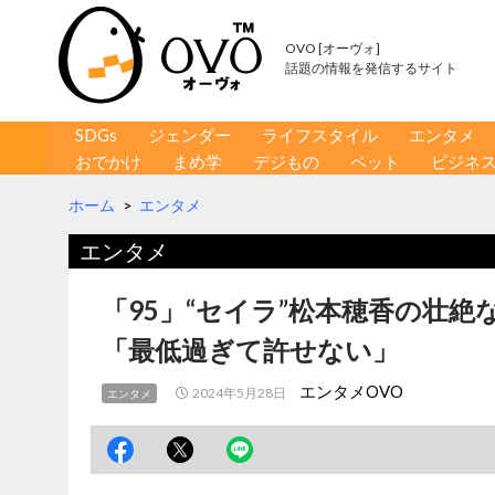
OVO [オーヴォ]
話題の情報を発信するサイト
コンテンツへ移動
検
SDGs
ジェンダー
ライフスタイル
エンタメ
索
おでかけ
まめ学
デジもの
ペット
ビジネ
ホーム
>
エンタメ
エンタメ
「95」“セイラ”松本穂香の壮
「最低過ぎて許せない」
エンタメOVO
2024年5月28日
エンタメ