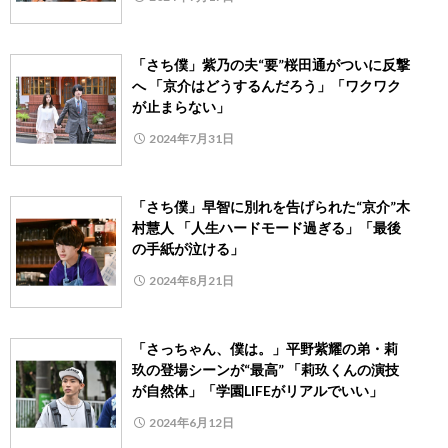
「さち僕」紫乃の夫“要”桜田通がついに反撃
へ 「京介はどうするんだろう」「ワクワク
が止まらない」
2024年7月31日
「さち僕」早智に別れを告げられた“京介”木
村慧人 「人生ハードモード過ぎる」「最後
の手紙が泣ける」
2024年8月21日
「さっちゃん、僕は。」平野紫耀の弟・莉
玖の登場シーンが“最高” 「莉玖くんの演技
が自然体」「学園LIFEがリアルでいい」
2024年6月12日