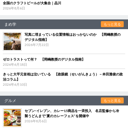
全国のクラフトビールが大集合｜品川
2026年8月6日
まめ学
もっと見る
写真に埋まっている位置情報はおっかないのか 【岡嶋教授の
デジタル指南】
2026年7月22日
ゼロトラストって何？ 【岡嶋教授のデジタル指南】
2026年6月18日
きっと大平元首相は泣いている 【政眼鏡（せいがんきょう）－本田雅俊の政
治コラム】
2026年6月10日
グルメ
もっと見る
セブン‐イレブン、カレー15商品を一斉投入 名店監修から冷
製うどんまで“夏のカレーフェス”を開催中
2026年8月6日