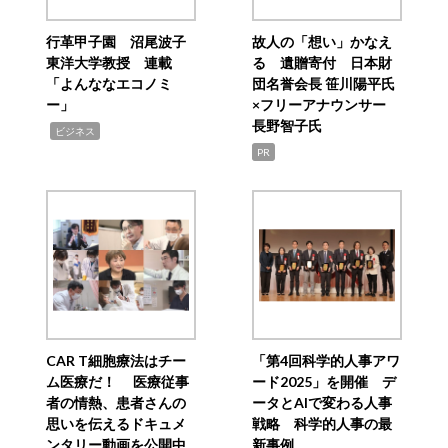
行革甲子園 沼尾波子
故人の「想い」かなえ
東洋大学教授 連載
る 遺贈寄付 日本財
「よんななエコノミ
団名誉会長 笹川陽平氏
ー」
×フリーアナウンサー
長野智子氏
,
ビジネス
PR
CAR T細胞療法はチー
「第4回科学的人事アワ
ム医療だ！ 医療従事
ード2025」を開催 デ
者の情熱、患者さんの
ータとAIで変わる人事
思いを伝えるドキュメ
戦略 科学的人事の最
ンタリー動画を公開中
新事例