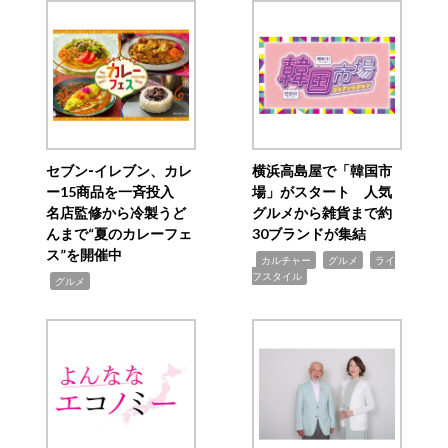
セブン‐イレブン、カレ
横浜高島屋で「韓国市
ー15商品を一斉投入
場」がスタート 人気
名店監修から冷製うど
グルメから雑貨まで約
んまで“夏のカレーフェ
30ブランドが集結
ス”を開催中
,
,
,
カルチャー
グルメ
ライ
フスタイル
,
グルメ