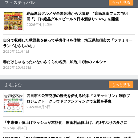
フェスティバル
もっと見る
絶品屋台グルメが全国各地から大集結 “庶民派食フェス”第4
回「川口×絶品グルメビール＆日本酒祭り2026」を開催
2026年4月15日
自分で収穫した秋野菜を使って芋煮作りを体験 埼玉県加須市の「ファミリー
ランドむさしの村」
2025年11月4日
春だけじゃもったいないさくらの名所、加治川で秋のマルシェ
2025年10月23日
ふむふむ
もっと見る
四日市の公害克服の歴史を伝える絵本『スモックリン』制作プ
ロジェクト クラウドファンディングで支援を募集
2026年8月5日
「中東発」値上げラッシュが本格化 飲食料品値上げ、約3年ぶりの多さに
2026年8月4日