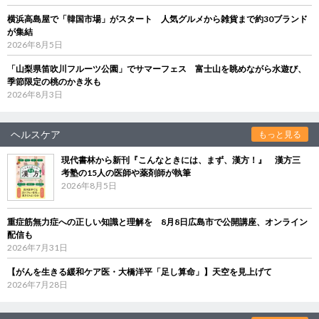
横浜高島屋で「韓国市場」がスタート 人気グルメから雑貨まで約30ブランド
が集結
2026年8月5日
「山梨県笛吹川フルーツ公園」でサマーフェス 富士山を眺めながら水遊び、
季節限定の桃のかき氷も
2026年8月3日
ヘルスケア
もっと見る
現代書林から新刊『こんなときには、まず、漢方！』 漢方三
考塾の15人の医師や薬剤師が執筆
2026年8月5日
重症筋無力症への正しい知識と理解を 8月8日広島市で公開講座、オンライン
配信も
2026年7月31日
【がんを生きる緩和ケア医・大橋洋平「足し算命」】天空を見上げて
2026年7月28日