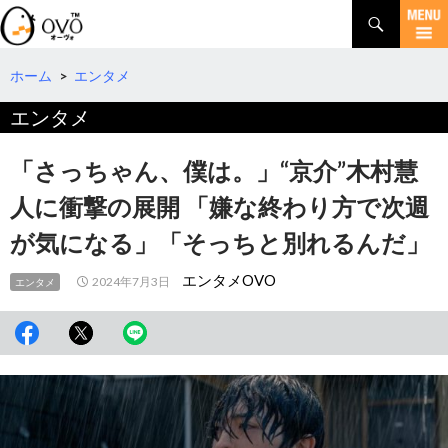
検
索
コ
ン
テ
ホーム
>
エンタメ
ン
エンタメ
ツ
へ
移
「さっちゃん、僕は。」“京介”木村慧
動
人に衝撃の展開 「嫌な終わり方で次週
が気になる」「そっちと別れるんだ」
エンタメOVO
2024年7月3日
エンタメ