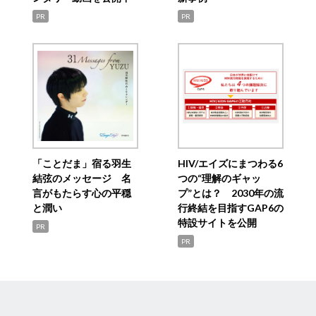
PR
PR
「ことだま」宿る羽生
HIV/エイズにまつわる6
結弦のメッセージ 名
つの“理解のギャッ
言がもたらす心の平穏
プ”とは？ 2030年の流
と潤い
行終結を目指すGAP6の
特設サイトを公開
PR
PR