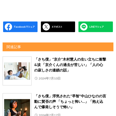
関連記事
「さち僕」“京介”木村慧人の生い立ちに衝撃
&涙 「京介くんの過去が苦しい」「人の心
の寂しさの連鎖の話」
2024年7月10日
「さち僕」浮気された“早智”中山ひなのの言
動に賛否の声 「ちょっと怖い…」「抱え込
んで爆発しそうで怖い」
2024年7月17日