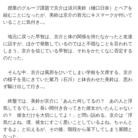
授業のグループ課題で京介は須川美鈴（樋口日奈）とペアを
組むことになったが、美鈴は京介の首元にキスマークが付いて
いることに気付き…。
地元に戻った早智は、京介と体の関係を持たなかったと友達
に話すが、ほかで発散しているのではと不穏なことを言われて
しまう。京介を信じている早智は、それをかたくなに否定する
のだった。
そんな中、京介は風邪をひいてしまい学校を欠席する。京介
の様子を見にきていた紫乃（石川）と鉢合わせた美鈴は、思わ
ず駆け出して行き…。
終盤では、美鈴が京介に「あんた何してるの？ あの人と浮
気してるでしょ。長い間付き合ってきた彼女がいたんじゃない
の？ 彼女だけを大切にしてよ！」と問い詰める。京介は「浮
気だよね。僕、彼女にすごく悪いことしているよね。ちゃんと
するよ」と伝えるが、その後、階段から落下してしまう展開と
なった。