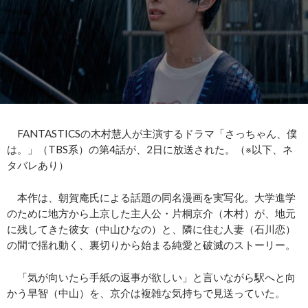
FANTASTICSの木村慧人が主演するドラマ「さっちゃん、僕
は。」（TBS系）の第4話が、2日に放送された。（※以下、ネ
タバレあり）
本作は、朝賀庵氏による話題の同名漫画を実写化。大学進学
のために地方から上京した主人公・片桐京介（木村）が、地元
に残してきた彼女（中山ひなの）と、隣に住む人妻（石川恋）
の間で揺れ動く、裏切りから始まる純愛と破滅のストーリー。
「気が向いたら手紙の返事が欲しい」と言いながら駅へと向
かう早智（中山）を、京介は複雑な気持ちで見送っていた。