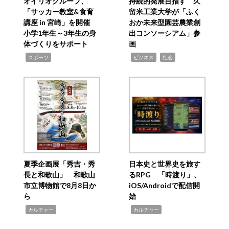
オイリオグループ、
持続的発展目指す 久
「サッカー教室&食育
留米工業大学が「ふく
講座 in 宮崎」を開催
おか未来型園芸農業創
小学1年生～3年生の身
出コンソーシアム」参
体づくりをサポート
画
,
,
,
スポーツ
ビジネス
社会
夏季企画展「秀吉・秀
日本史と世界史を旅す
長と和歌山」 和歌山
るRPG 「時渡り」、
市立博物館で8月8日か
iOS/Androidで配信開
ら
始
,
,
カルチャー
カルチャー