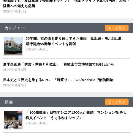
物価高でも「夏は家族で長距離ドライブ」 宿泊ドライブ予算4万円超、渋滞・
猛暑への備えも必須
2026年8月3日
カルチャー
もっと見る
55年間、京の街を走り続けてきた車両 嵐山線・モボ301形、
運行開始55周年イベントを開催
2026年8月6日
夏季企画展「秀吉・秀長と和歌山」 和歌山市立博物館で8月8日から
2026年8月6日
日本史と世界史を旅するRPG 「時渡り」、iOS/Androidで配信開始
2026年8月6日
動画
もっと見る
「100歳現役」目指すシニア1500人が集結 マンション管理代
務員イベント「うぇるねすシップ」
2026年8月4日