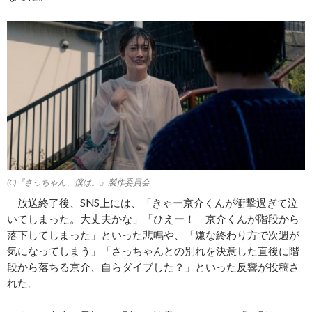
(C)『さっちゃん、僕は。』製作委員会
放送終了後、SNS上には、「きゃー京介くんが衝撃過ぎて泣
いてしまった。大丈夫かな」「ひえー！ 京介くんが階段から
落下してしまった」といった悲鳴や、「嫌な終わり方で次週が
気になってしまう」「さっちゃんとの別れを決意した直後に階
段から落ちる京介、自らダイブした？」といった反響が投稿さ
れた。