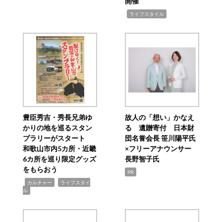
開催
,
ライフスタイル
豊臣秀吉・秀長兄弟ゆ
故人の「想い」かなえ
かりの地を巡るスタン
る 遺贈寄付 日本財
プラリーがスタート
団名誉会長 笹川陽平氏
和歌山市内5カ所・近畿
×フリーアナウンサー
6カ所を巡り限定グッズ
長野智子氏
をもらおう
PR
,
,
カルチャー
ライフスタイ
ル