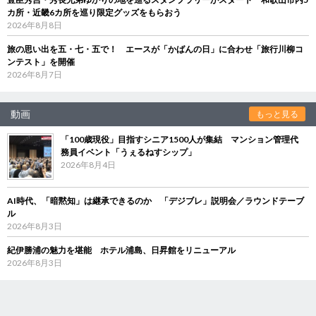
カ所・近畿6カ所を巡り限定グッズをもらおう
2026年8月8日
旅の思い出を五・七・五で！ エースが「かばんの日」に合わせ「旅行川柳コ
ンテスト」を開催
2026年8月7日
動画
もっと見る
「100歳現役」目指すシニア1500人が集結 マンション管理代
務員イベント「うぇるねすシップ」
2026年8月4日
AI時代、「暗黙知」は継承できるのか 「デジブレ」説明会／ラウンドテーブ
ル
2026年8月3日
紀伊勝浦の魅力を堪能 ホテル浦島、日昇館をリニューアル
2026年8月3日