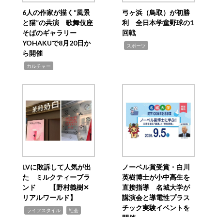
6人の作家が描く“風景
弓ヶ浜（鳥取）が初勝
と猫”の共演 歌舞伎座
利 全日本学童野球の1
そばのギャラリー
回戦
YOHAKUで8月20日か
,
スポーツ
ら開催
,
カルチャー
LVに敗訴して人気が出
ノーベル賞受賞・白川
た ミルクティーブラ
英樹博士が小中高生を
ンド 【野村義樹✕
直接指導 名城大学が
リアルワールド】
講演会と導電性プラス
チック実験イベントを
,
,
ライフスタイル
社会