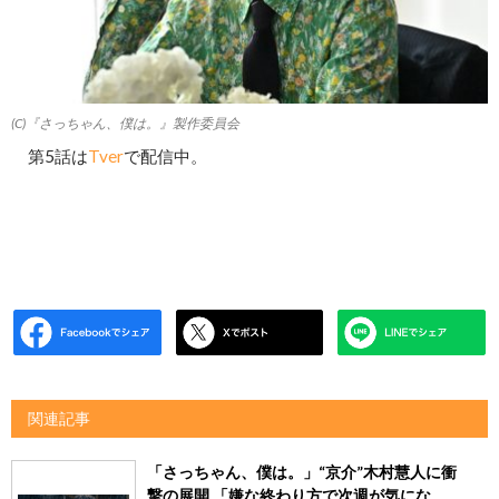
(C)『さっちゃん、僕は。』製作委員会
第5話は
Tver
で配信中。
関連記事
「さっちゃん、僕は。」“京介”木村慧人に衝
撃の展開 「嫌な終わり方で次週が気にな