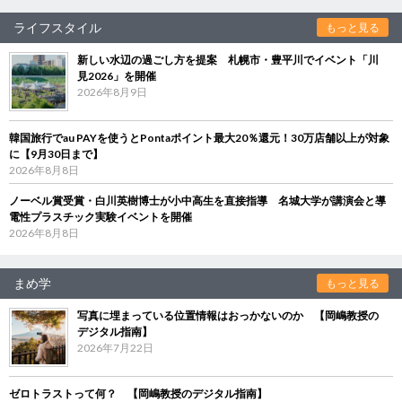
ライフスタイル
もっと見る
新しい水辺の過ごし方を提案 札幌市・豊平川でイベント「川
見2026」を開催
2026年8月9日
韓国旅行でau PAYを使うとPontaポイント最大20％還元！30万店舗以上が対象
に【9月30日まで】
2026年8月8日
ノーベル賞受賞・白川英樹博士が小中高生を直接指導 名城大学が講演会と導
電性プラスチック実験イベントを開催
2026年8月8日
まめ学
もっと見る
写真に埋まっている位置情報はおっかないのか 【岡嶋教授の
デジタル指南】
2026年7月22日
ゼロトラストって何？ 【岡嶋教授のデジタル指南】