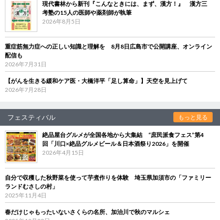
現代書林から新刊『こんなときには、まず、漢方！』 漢方三
考塾の15人の医師や薬剤師が執筆
2026年8月5日
重症筋無力症への正しい知識と理解を 8月8日広島市で公開講座、オンライン
配信も
2026年7月31日
【がんを生きる緩和ケア医・大橋洋平「足し算命」】天空を見上げて
2026年7月28日
フェスティバル
もっと見る
絶品屋台グルメが全国各地から大集結 “庶民派食フェス”第4
回「川口×絶品グルメビール＆日本酒祭り2026」を開催
2026年4月15日
自分で収穫した秋野菜を使って芋煮作りを体験 埼玉県加須市の「ファミリー
ランドむさしの村」
2025年11月4日
春だけじゃもったいないさくらの名所、加治川で秋のマルシェ