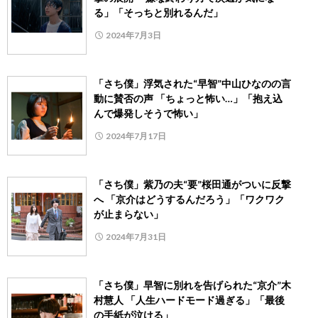
る」「そっちと別れるんだ」
2024年7月3日
「さち僕」浮気された“早智”中山ひなのの言
動に賛否の声 「ちょっと怖い…」「抱え込
んで爆発しそうで怖い」
2024年7月17日
「さち僕」紫乃の夫“要”桜田通がついに反撃
へ 「京介はどうするんだろう」「ワクワク
が止まらない」
2024年7月31日
「さち僕」早智に別れを告げられた“京介”木
村慧人 「人生ハードモード過ぎる」「最後
の手紙が泣ける」