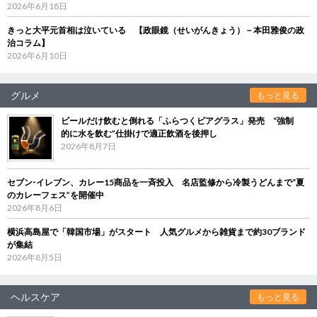
2026年6月18日
きっと大平元首相は泣いている 【政眼鏡（せいがんきょう）－本田雅俊の政
治コラム】
2026年6月10日
グルメ
もっと見る
ビールだけ飲むと倒れる「ふらつくビアグラス」発売 “強制
的に水を飲む”仕掛けで適正飲酒を後押し
2026年8月7日
セブン‐イレブン、カレー15商品を一斉投入 名店監修から冷製うどんまで“夏
のカレーフェス”を開催中
2026年8月6日
横浜高島屋で「韓国市場」がスタート 人気グルメから雑貨まで約30ブランド
が集結
2026年8月5日
ヘルスケア
もっと見る