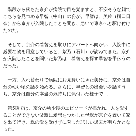
階段から落ちた京介が病院で目を覚ますと、不安そうな顔で
こちらを見つめる早智（中山）の姿が。早智は、美鈴（樋口日
奈）から京介が入院したことを聞き、急いで東京へと駆け付け
たのだ。
そして、京介の着替えを取りにアパートへ向かい、入院中に
必要な物を用意していると、紫乃（石川）が訪ねてきた。京介
が入院したことを聞いた紫乃は、着替えを探す早智を手伝うの
だった。
一方、入れ替わりで病院にお見舞いにきた美鈴に、京介は自
分の幼い頃の話を始める。さらに、早智との出会いを話すう
ち、京介は自分の本当の気持ちに気付いた様子で…。
第5話では、京介の幼少期のエピソードが描かれ、人を愛す
ることができない父親に愛想をつかした母親が京介を置いて家
を出て行き、親の愛を受けずに育った悲しい過去が明らかとな
った。