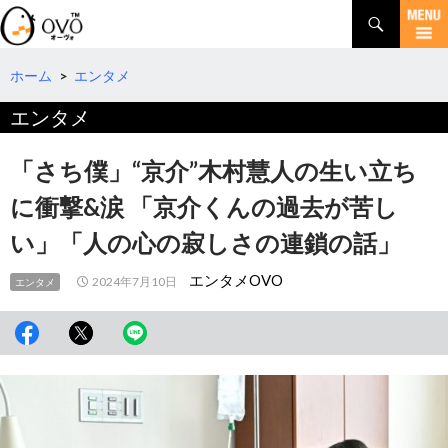
検
索
コ
ン
テ
ホーム
>
エンタメ
ン
エンタメ
ツ
へ
移
「さち僕」“京介”木村慧人の生い立ち
動
に衝撃&涙 「京介くんの過去が苦し
い」「人の心の寂しさの連鎖の話」
エンタメOVO
2024年7月10日
エンタメ