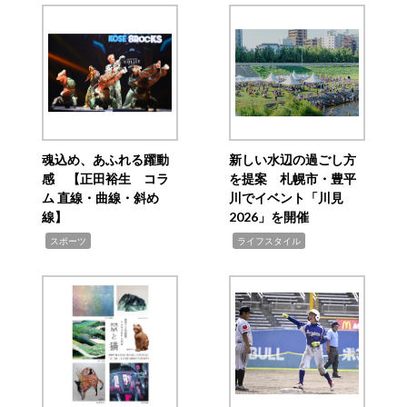
魂込め、あふれる躍動
新しい水辺の過ごし方
感 【正田裕生 コラ
を提案 札幌市・豊平
ム 直線・曲線・斜め
川でイベント「川見
線】
2026」を開催
,
,
スポーツ
ライフスタイル