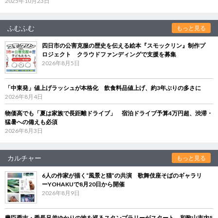
2025年10月23日
ふむふむ
もっと見る
四日市の公害克服の歴史を伝える絵本『スモックリン』制作プ
ロジェクト クラウドファンディングで支援を募集
2026年8月5日
「中東発」値上げラッシュが本格化 飲食料品値上げ、約3年ぶりの多さに
2026年8月4日
物価高でも「夏は家族で長距離ドライブ」 宿泊ドライブ予算4万円超、渋滞・
猛暑への備えも必須
2026年8月3日
カルチャー
もっと見る
6人の作家が描く“風景と猫”の共演 歌舞伎座そばのギャラリ
ーYOHAKUで8月20日から開催
2026年8月9日
豊臣秀吉・秀長兄弟ゆかりの地を巡るスタンプラリーがスタート 和歌山市内5