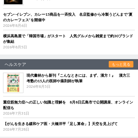
セブン‐イレブン、カレー15商品を一斉投入 名店監修から冷製うどんまで“夏
のカレーフェス”を開催中
2026年8月6日
横浜高島屋で「韓国市場」がスタート 人気グルメから雑貨まで約30ブランド
が集結
2026年8月5日
ヘルスケア
もっと見る
現代書林から新刊『こんなときには、まず、漢方！』 漢方三
考塾の15人の医師や薬剤師が執筆
2026年8月5日
重症筋無力症への正しい知識と理解を 8月8日広島市で公開講座、オンライン
配信も
2026年7月31日
【がんを生きる緩和ケア医・大橋洋平「足し算命」】天空を見上げて
2026年7月28日