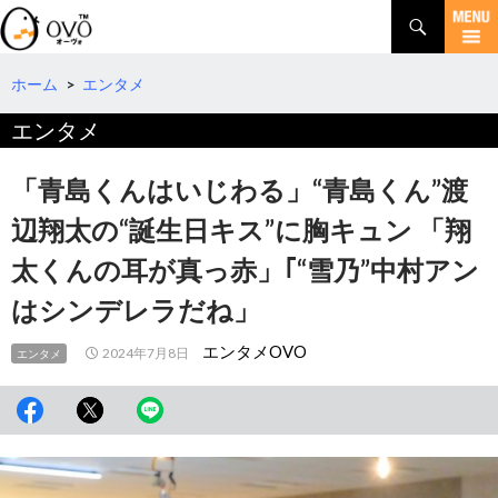
検
索
コ
ン
テ
ホーム
>
エンタメ
ン
エンタメ
ツ
へ
移
「青島くんはいじわる」“青島くん”渡
動
辺翔太の“誕生日キス”に胸キュン 「翔
太くんの耳が真っ赤」｢“雪乃”中村アン
はシンデレラだね」
エンタメOVO
2024年7月8日
エンタメ