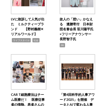
LVに敗訴して人気が出
故人の「想い」かなえ
た ミルクティーブラ
る 遺贈寄付 日本財
ンド 【野村義樹✕
団名誉会長 笹川陽平氏
リアルワールド】
×フリーアナウンサー
長野智子氏
,
,
ライフスタイル
社会
PR
CAR T細胞療法はチー
「第4回科学的人事アワ
ム医療だ！ 医療従事
ード2025」を開催 デ
者の情熱、患者さんの
ータとAIで変わる人事