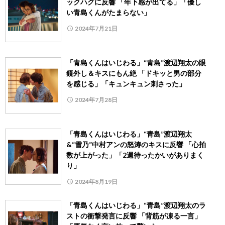
ックハグに反響 「年下感が出てる」「優し
い青島くんがたまらない」
2024年7月21日
「青島くんはいじわる」“青島”渡辺翔太の眼
鏡外し＆キスにもん絶 「ドキッと男の部分
を感じる」「キュンキュン刺さった」
2024年7月28日
「青島くんはいじわる」“青島”渡辺翔太
&“雪乃”中村アンの怒涛のキスに反響 「心拍
数が上がった」「2週待ったかいがありまく
り」
2024年8月19日
「青島くんはいじわる」“青島”渡辺翔太のラ
ストの衝撃発言に反響 「背筋が凍る一言」