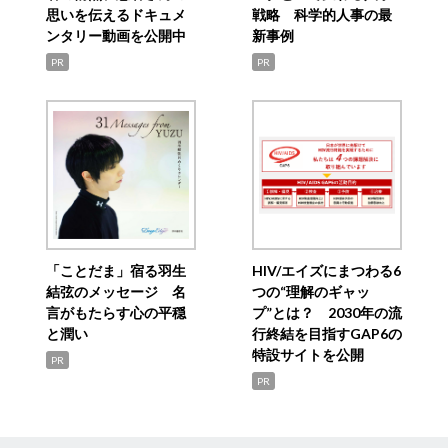
思いを伝えるドキュメ
戦略 科学的人事の最
ンタリー動画を公開中
新事例
PR
PR
「ことだま」宿る羽生
HIV/エイズにまつわる6
結弦のメッセージ 名
つの“理解のギャッ
言がもたらす心の平穏
プ”とは？ 2030年の流
と潤い
行終結を目指すGAP6の
特設サイトを公開
PR
PR