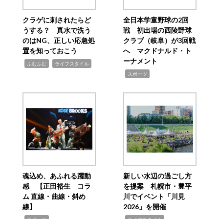
クラゲに刺されたらど
全日本学童野球の2回
うする？ 真水で洗う
戦 初出場の西陵野球
のはNG、正しい応急処
クラブ（岐阜）が3回戦
置を知っておこう
へ マクドナルド・ト
ーナメント
,
,
ふむふむ
ライフスタイル
,
スポーツ
魂込め、あふれる躍動
新しい水辺の過ごし方
感 【正田裕生 コラ
を提案 札幌市・豊平
ム 直線・曲線・斜め
川でイベント「川見
線】
2026」を開催