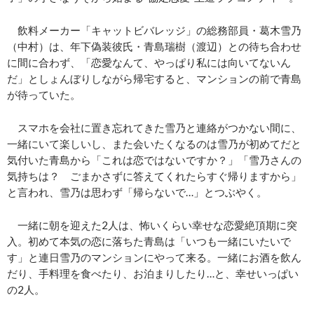
飲料メーカー「キャットビバレッジ」の総務部員・葛木雪乃
（中村）は、年下偽装彼氏・青島瑞樹（渡辺）との待ち合わせ
に間に合わず、「恋愛なんて、やっぱり私には向いてないん
だ」としょんぼりしながら帰宅すると、マンションの前で青島
が待っていた。
スマホを会社に置き忘れてきた雪乃と連絡がつかない間に、
一緒にいて楽しいし、また会いたくなるのは雪乃が初めてだと
気付いた青島から「これは恋ではないですか？」「雪乃さんの
気持ちは？ ごまかさずに答えてくれたらすぐ帰りますから」
と言われ、雪乃は思わず「帰らないで…」とつぶやく。
一緒に朝を迎えた2人は、怖いくらい幸せな恋愛絶頂期に突
入。初めて本気の恋に落ちた青島は「いつも一緒にいたいで
す」と連日雪乃のマンションにやって来る。一緒にお酒を飲ん
だり、手料理を食べたり、お泊まりしたり…と、幸せいっぱい
の2人。