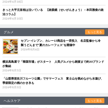
2026年6月18日
きっと大平元首相は泣いている 【政眼鏡（せいがんきょう）－本田雅俊の政
治コラム】
2026年6月10日
グルメ
もっと見る
セブン‐イレブン、カレー15商品を一斉投入 名店監修から冷
製うどんまで“夏のカレーフェス”を開催中
2026年8月6日
横浜高島屋で「韓国市場」がスタート 人気グルメから雑貨まで約30ブランド
が集結
2026年8月5日
「山梨県笛吹川フルーツ公園」でサマーフェス 富士山を眺めながら水遊び、
季節限定の桃のかき氷も
2026年8月3日
ヘルスケア
もっと見る