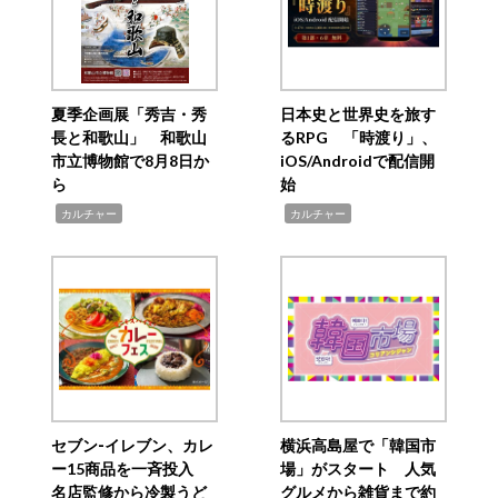
夏季企画展「秀吉・秀
日本史と世界史を旅す
長と和歌山」 和歌山
るRPG 「時渡り」、
市立博物館で8月8日か
iOS/Androidで配信開
ら
始
,
,
カルチャー
カルチャー
セブン‐イレブン、カレ
横浜高島屋で「韓国市
ー15商品を一斉投入
場」がスタート 人気
名店監修から冷製うど
グルメから雑貨まで約