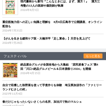
現代書林から新刊『こんなときには、まず、漢方！』 漢方三
考塾の15人の医師や薬剤師が執筆
2026年8月5日
重症筋無力症への正しい知識と理解を 8月8日広島市で公開講座、オンライン
配信も
2026年7月31日
【がんを生きる緩和ケア医・大橋洋平「足し算命」】天空を見上げて
2026年7月28日
フェスティバル
もっと見る
絶品屋台グルメが全国各地から大集結 “庶民派食フェス”第4
回「川口×絶品グルメビール＆日本酒祭り2026」を開催
2026年4月15日
自分で収穫した秋野菜を使って芋煮作りを体験 埼玉県加須市の「ファミリー
ランドむさしの村」
2025年11月4日
春だけじゃもったいないさくらの名所、加治川で秋のマルシェ
2025年10月23日