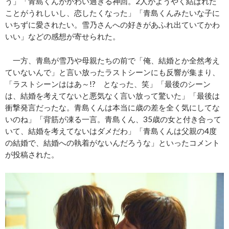
う」「青島くんがかわい過ぎる神回。2人がようやく結ばれた
ことがうれしいし、恋したくなった」「青島くんみたいな子に
いちずに愛されたい。雪乃さんへの好きがあふれ出ていてかわ
いい」などの感想が寄せられた。
一方、青島が雪乃や母親たちの前で「俺、結婚とか全然考え
ていないんで」と言い放ったラストシーンにも反響が集まり、
「ラストシーンははあ～!? となった、笑」「最後のシーン
は、結婚を考えてないと悪気なく言い放って驚いた」「最後は
衝撃発言だったな。青島くんは本当に歳の差を全く気にしてな
いのね」「背筋が凍る一言。青島くん、35歳の女と付き合って
いて、結婚を考えてないはダメだわ」「青島くんは父親の4度
の結婚で、結婚への執着がないんだろうな」といったコメント
が投稿された。