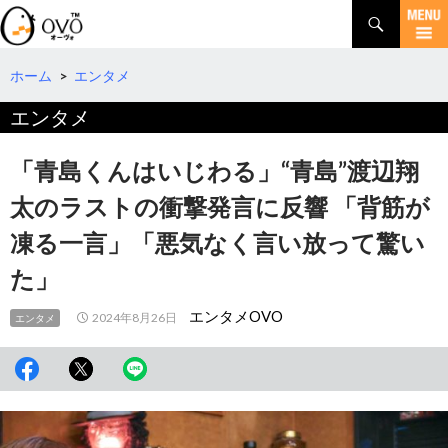
検
索
コ
ン
テ
ホーム
>
エンタメ
ン
エンタメ
ツ
へ
移
「青島くんはいじわる」“青島”渡辺翔
動
太のラストの衝撃発言に反響 「背筋が
凍る一言」「悪気なく言い放って驚い
た」
エンタメOVO
2024年8月26日
エンタメ