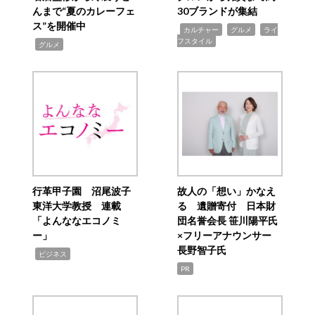
んまで“夏のカレーフェ
30ブランドが集結
ス”を開催中
,
,
,
カルチャー
グルメ
ライ
フスタイル
,
グルメ
行革甲子園 沼尾波子
故人の「想い」かなえ
東洋大学教授 連載
る 遺贈寄付 日本財
「よんななエコノミ
団名誉会長 笹川陽平氏
ー」
×フリーアナウンサー
長野智子氏
,
ビジネス
PR