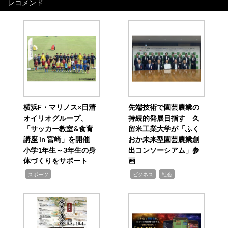
レコメンド
横浜F・マリノス×日清
先端技術で園芸農業の
オイリオグループ、
持続的発展目指す 久
「サッカー教室&食育
留米工業大学が「ふく
講座 in 宮崎」を開催
おか未来型園芸農業創
小学1年生～3年生の身
出コンソーシアム」参
体づくりをサポート
画
,
,
,
スポーツ
ビジネス
社会