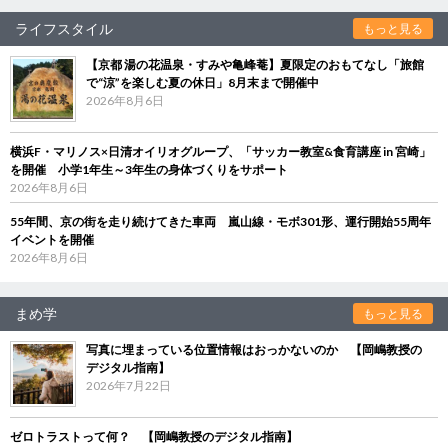
ライフスタイル
もっと見る
【京都 湯の花温泉・すみや亀峰菴】夏限定のおもてなし「旅館
で“涼”を楽しむ夏の休日」8月末まで開催中
2026年8月6日
横浜F・マリノス×日清オイリオグループ、「サッカー教室&食育講座 in 宮崎」
を開催 小学1年生～3年生の身体づくりをサポート
2026年8月6日
55年間、京の街を走り続けてきた車両 嵐山線・モボ301形、運行開始55周年
イベントを開催
2026年8月6日
まめ学
もっと見る
写真に埋まっている位置情報はおっかないのか 【岡嶋教授の
デジタル指南】
2026年7月22日
ゼロトラストって何？ 【岡嶋教授のデジタル指南】