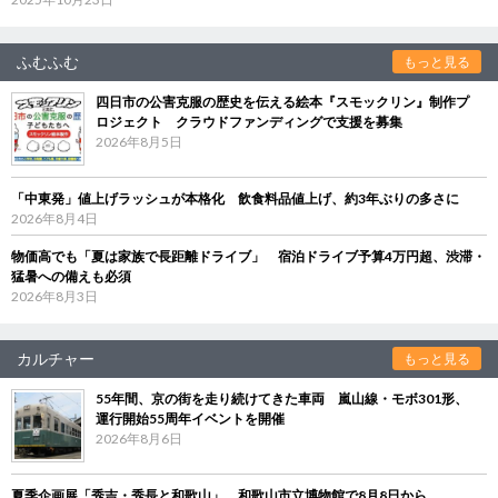
ふむふむ
もっと見る
四日市の公害克服の歴史を伝える絵本『スモックリン』制作プ
ロジェクト クラウドファンディングで支援を募集
2026年8月5日
「中東発」値上げラッシュが本格化 飲食料品値上げ、約3年ぶりの多さに
2026年8月4日
物価高でも「夏は家族で長距離ドライブ」 宿泊ドライブ予算4万円超、渋滞・
猛暑への備えも必須
2026年8月3日
カルチャー
もっと見る
55年間、京の街を走り続けてきた車両 嵐山線・モボ301形、
運行開始55周年イベントを開催
2026年8月6日
夏季企画展「秀吉・秀長と和歌山」 和歌山市立博物館で8月8日から