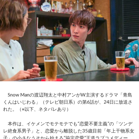
Snow Manの渡辺翔太と中村アンがW主演するドラマ「青島
くんはいじわる」（テレビ朝日系）の第6話が、24日に放送さ
れた。（※以下、ネタバレあり）
本作は、イケメンでモテモテでも“恋愛不要主義”の「ツンデ
レ絶食系男子」と、恋愛から離脱した35歳目前「年上干物系女
子」の小さなうそから始まる“協定恋愛”王道ラブコメディー。