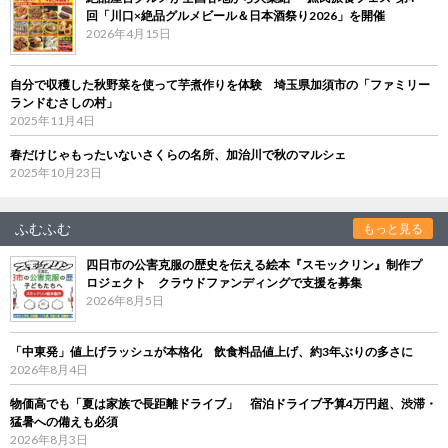
回「川口×絶品グルメビール＆日本酒祭り2026」を開催
2026年4月15日
自分で収穫した秋野菜を使って芋煮作りを体験 埼玉県加須市の「ファミリー
ランドむさしの村」
2025年11月4日
春だけじゃもったいないさくらの名所、加治川で秋のマルシェ
2025年10月23日
ふむふむ
もっと見る
四日市の公害克服の歴史を伝える絵本『スモックリン』制作プ
ロジェクト クラウドファンディングで支援を募集
2026年8月5日
「中東発」値上げラッシュが本格化 飲食料品値上げ、約3年ぶりの多さに
2026年8月4日
物価高でも「夏は家族で長距離ドライブ」 宿泊ドライブ予算4万円超、渋滞・
猛暑への備えも必須
2026年8月3日