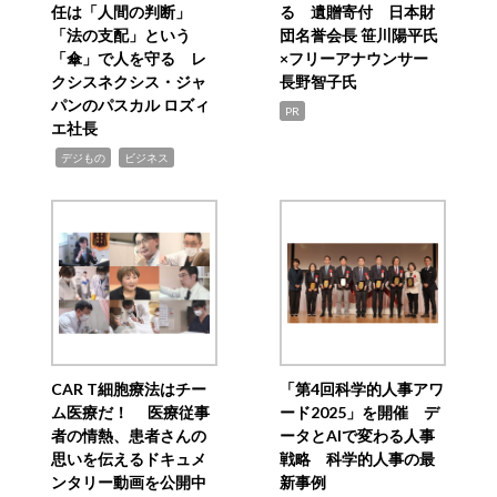
任は「人間の判断」
る 遺贈寄付 日本財
「法の支配」という
団名誉会長 笹川陽平氏
「傘」で人を守る レ
×フリーアナウンサー
クシスネクシス・ジャ
長野智子氏
パンのパスカル ロズィ
PR
エ社長
,
,
デジもの
ビジネス
CAR T細胞療法はチー
「第4回科学的人事アワ
ム医療だ！ 医療従事
ード2025」を開催 デ
者の情熱、患者さんの
ータとAIで変わる人事
思いを伝えるドキュメ
戦略 科学的人事の最
ンタリー動画を公開中
新事例