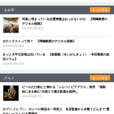
まめ学
もっと見る
写真に埋まっている位置情報はおっかないのか 【岡嶋教授の
デジタル指南】
2026年7月22日
ゼロトラストって何？ 【岡嶋教授のデジタル指南】
2026年6月18日
きっと大平元首相は泣いている 【政眼鏡（せいがんきょう）－本田雅俊の政
治コラム】
2026年6月10日
グルメ
もっと見る
ビールだけ飲むと倒れる「ふらつくビアグラス」発売 “強制
的に水を飲む”仕掛けで適正飲酒を後押し
2026年8月7日
セブン‐イレブン、カレー15商品を一斉投入 名店監修から冷製うどんまで“夏
のカレーフェス”を開催中