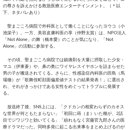
の尊さを訴えかける救急医療エンターテインメント。（＊以
下、ネタバレあり）
聖まごころ病院で外科医として働くことになったヨウコ（小
池栄子）。一方、美容皮膚科医の享（仲野太賀）は、NPO法人
「Not Alone」の舞（橋本愛）のことが気になり、「Not
Alone」の活動に参加する。
その頃、聖まごころ病院では鎮痛剤を大量に摂取した少女・
マユ（伊東蒼）や、鼻の奥にワイヤレスイヤホンを詰まらせた
男の子が搬送されてくる。さらに、性感染症内科医の田島（馬
場徹）が「歌舞伎町顔面偏差値テストの結果発表！」に選出さ
れ、それがきっかけである女性をめぐってトラブルに発展す
る。
放送終了後、SNS上には、「クドカンの相変わらずのカオス
な世界が何ともたまらない」「初回に蒔（ま）いた種が、2話
目でジワジワと効いてくる」「紛れもなく宮藤官九郎さんの医
療ドラマだった。同時多発に起こる出来事をまとめ上げるのが