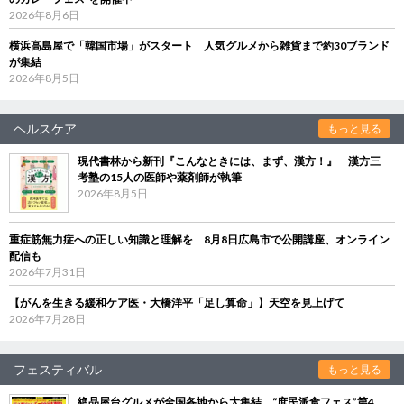
2026年8月6日
横浜高島屋で「韓国市場」がスタート 人気グルメから雑貨まで約30ブランド
が集結
2026年8月5日
ヘルスケア
もっと見る
現代書林から新刊『こんなときには、まず、漢方！』 漢方三
考塾の15人の医師や薬剤師が執筆
2026年8月5日
重症筋無力症への正しい知識と理解を 8月8日広島市で公開講座、オンライン
配信も
2026年7月31日
【がんを生きる緩和ケア医・大橋洋平「足し算命」】天空を見上げて
2026年7月28日
フェスティバル
もっと見る
絶品屋台グルメが全国各地から大集結 “庶民派食フェス”第4