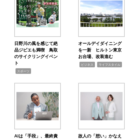
日野川の風を感じて絶
オールデイダイニング
品ジビエも満喫 鳥取
を一新 ヒルトン東京
のサイクリングイベン
お台場、改装進む
ト
,
,
ビジネス
ライフスタイル
,
スポーツ
AIは「手段」、最終責
故人の「想い」かなえ