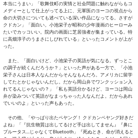
本当にうまい」「歌舞伎町の実情と社会問題に触れながらもコ
メディーとして仕上がってる上に、元軍医のヨーコの視点から
命の大切さについても述べている深い作品になってる。さすが
クドカン」「面白い。小池栄子が昭和の少年漫画のヒーローみ
たいでカッコいい。院内の画面に芝居強者が集まっている。特
に高畑淳子のうまさにしびれている」といったコメントが上が
った。
また、「面白いけど、小池栄子の英語が気になる。ずっとこ
の調子が続くんだろうか？」といった声がある一方で、「小池
栄子さんは日本人なんだからそんなもんだろ。アメリカに留学
してたとかじゃないんだし。だから岡山弁でワンクッション入
れてるんじゃないの？」「私も英語分かるけど、ヨーコは岡山
弁が染みついて英語がなまっちゃった人なんだよ。だからあれ
でいいのよ」といった声もあった。
その他、「やっぱり出たペヤング！ クドカンペヤング好きだ
よね」「『抗生物質は出してるけど手は出してません』『鼻に
ブルータス…じゃなくてBluetooth」『死ぬとき、命が消えると