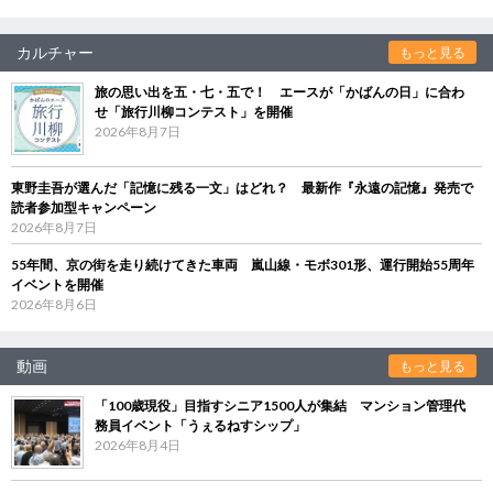
カルチャー
もっと見る
旅の思い出を五・七・五で！ エースが「かばんの日」に合わ
せ「旅行川柳コンテスト」を開催
2026年8月7日
東野圭吾が選んだ「記憶に残る一文」はどれ？ 最新作『永遠の記憶』発売で
読者参加型キャンペーン
2026年8月7日
55年間、京の街を走り続けてきた車両 嵐山線・モボ301形、運行開始55周年
イベントを開催
2026年8月6日
動画
もっと見る
「100歳現役」目指すシニア1500人が集結 マンション管理代
務員イベント「うぇるねすシップ」
2026年8月4日