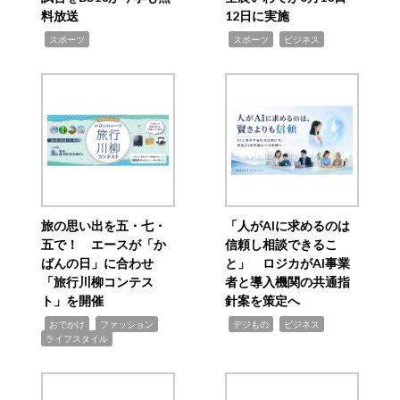
料放送
12日に実施
,
,
,
スポーツ
スポーツ
ビジネス
旅の思い出を五・七・
「人がAIに求めるのは
五で！ エースが「か
信頼し相談できるこ
ばんの日」に合わせ
と」 ロジカがAI事業
「旅行川柳コンテス
者と導入機関の共通指
ト」を開催
針案を策定へ
,
,
,
,
,
おでかけ
ファッション
デジもの
ビジネス
ライフスタイル