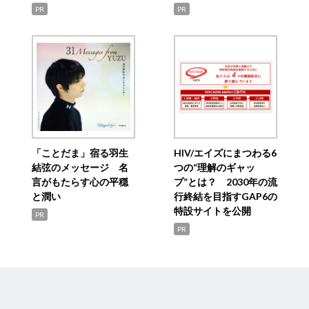
PR
PR
「ことだま」宿る羽生
HIV/エイズにまつわる6
結弦のメッセージ 名
つの“理解のギャッ
言がもたらす心の平穏
プ”とは？ 2030年の流
と潤い
行終結を目指すGAP6の
特設サイトを公開
PR
PR