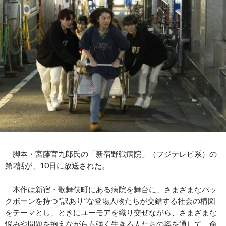
脚本・宮藤官九郎氏の「新宿野戦病院」（フジテレビ系）の
第2話が、10日に放送された。
本作は新宿・歌舞伎町にある病院を舞台に、さまざまなバッ
クボーンを持つ“訳あり”な登場人物たちが交錯する社会の構図
をテーマとし、ときにユーモアを織り交ぜながら、さまざまな
悩みや問題を抱えながらも強く生きる人たちの姿を通して、命