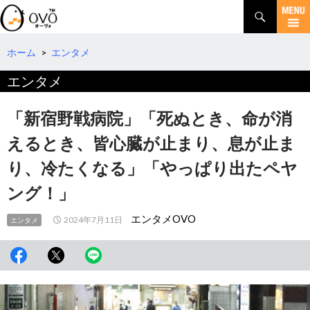
検
索
コ
ン
テ
ホーム
>
エンタメ
ン
エンタメ
ツ
へ
移
「新宿野戦病院」「死ぬとき、命が消
動
えるとき、皆心臓が止まり、息が止ま
り、冷たくなる」「やっぱり出たペヤ
ング！」
エンタメOVO
2024年7月11日
エンタメ