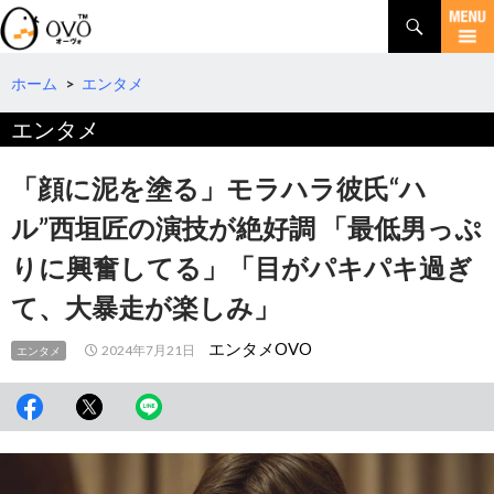
検
索
コ
ン
テ
ホーム
>
エンタメ
ン
エンタメ
ツ
へ
移
「顔に泥を塗る」モラハラ彼氏“ハ
動
ル”西垣匠の演技が絶好調 「最低男っぷ
りに興奮してる」「目がパキパキ過ぎ
て、大暴走が楽しみ」
エンタメOVO
2024年7月21日
エンタメ