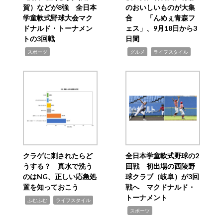
賀）などが8強 全日本
のおいしいものが大集
学童軟式野球大会マク
合 「んめぇ青森フ
ドナルド・トーナメン
ェス」、9月18日から3
トの3回戦
日間
,
,
,
スポーツ
グルメ
ライフスタイル
クラゲに刺されたらど
全日本学童軟式野球の2
うする？ 真水で洗う
回戦 初出場の西陵野
のはNG、正しい応急処
球クラブ（岐阜）が3回
置を知っておこう
戦へ マクドナルド・
トーナメント
,
,
ふむふむ
ライフスタイル
,
スポーツ