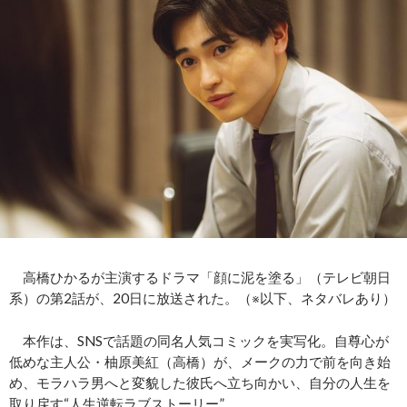
高橋ひかるが主演するドラマ「顔に泥を塗る」（テレビ朝日
系）の第2話が、20日に放送された。（※以下、ネタバレあり）
本作は、SNSで話題の同名人気コミックを実写化。自尊心が
低めな主人公・柚原美紅（高橋）が、メークの力で前を向き始
め、モラハラ男へと変貌した彼氏へ立ち向かい、自分の人生を
取り戻す“人生逆転ラブストーリー”。