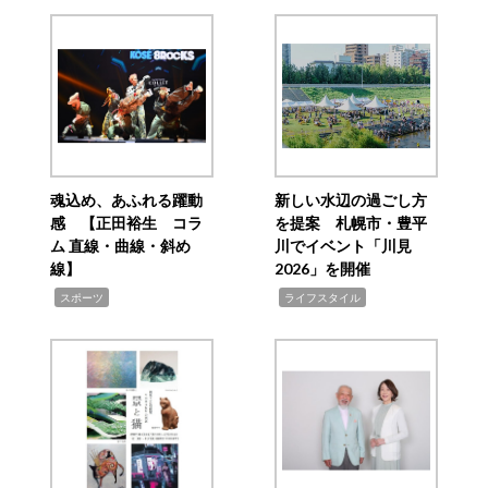
魂込め、あふれる躍動
新しい水辺の過ごし方
感 【正田裕生 コラ
を提案 札幌市・豊平
ム 直線・曲線・斜め
川でイベント「川見
線】
2026」を開催
,
,
スポーツ
ライフスタイル