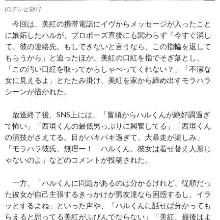
(C)テレビ朝日
今回は、美紅の携帯電話にイヴからメッセージが入ったこと
に嫉妬したハルが、プロポーズ直後にも関わらず「今すぐ消し
て、彼の連絡先。もしできないと言うなら、この指輪を返して
もらうから」と迫ったほか、美紅の口紅を指でそぎ落とし、
「この汚い口紅を取ってからしゃべってくれない？」「不潔な
女に見えるよ」とたたみ掛け、美紅を家から締め出すモラハラ
シーンが描かれた。
放送終了後、SNS上には、「冒頭からハルくんが絶好調過ぎ
て怖い」「西垣くんの最低男っぷりに興奮してる」「西垣くん
の演技がさえてる。目がパキパキ過ぎて、大暴走が楽しみ」
「モラハラ彼氏、無理ー！ ハルくん、彼女は着せ替え人形じ
ゃないのよ」などのコメントが投稿された。
一方、「ハルくんに問題があるのは分かるけれど、従順だっ
た彼女が自己主張するきっかけが男友達なら困惑するし、イラ
ッとするよね」といった声や、「ハルくんに話せば分かっても
らえると思ってる美紅がふびんでならない」「美紅、最後はよ