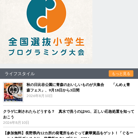
ライフスタイル
もっと見る
秋の日比谷公園に青森のおいしいものが大集合 「んめぇ青
森フェス」、9月18日から3日間
2026年8月10日
クラゲに刺されたらどうする？ 真水で洗うのはNG、正しい応急処置を知って
おこう
2026年8月10日
【参加無料】長野県内12カ所の発電所をめぐって豪華賞品をゲット！「ぐるー