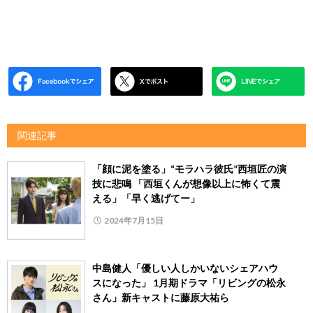
関連記事
「顔に泥を塗る」“モラハラ彼氏”西垣匠の演
技に悲鳴 「西垣くんが想像以上に怖くて震
える」「早く逃げてー」
2024年7月15日
中島健人「優しい人しかいないシェアハウ
スになった」 1月期ドラマ「リビングの松永
さん」新キャストに藤原大祐ら