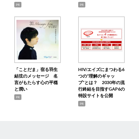
PR
PR
「ことだま」宿る羽生
HIV/エイズにまつわる6
結弦のメッセージ 名
つの“理解のギャッ
言がもたらす心の平穏
プ”とは？ 2030年の流
と潤い
行終結を目指すGAP6の
特設サイトを公開
PR
PR