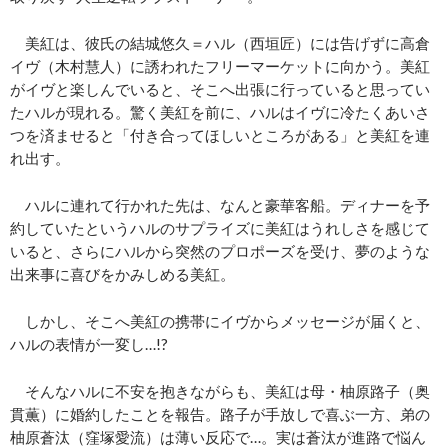
美紅は、彼氏の結城悠久＝ハル（西垣匠）には告げずに高倉
イヴ（木村慧人）に誘われたフリーマーケットに向かう。美紅
がイヴと楽しんでいると、そこへ出張に行っていると思ってい
たハルが現れる。驚く美紅を前に、ハルはイヴに冷たくあいさ
つを済ませると「付き合ってほしいところがある」と美紅を連
れ出す。
ハルに連れて行かれた先は、なんと豪華客船。ディナーを予
約していたというハルのサプライズに美紅はうれしさを感じて
いると、さらにハルから突然のプロポーズを受け、夢のような
出来事に喜びをかみしめる美紅。
しかし、そこへ美紅の携帯にイヴからメッセージが届くと、
ハルの表情が一変し…!?
そんなハルに不安を抱きながらも、美紅は母・柚原路子（奥
貫薫）に婚約したことを報告。路子が手放しで喜ぶ一方、弟の
柚原蒼汰（窪塚愛流）は薄い反応で…。実は蒼汰が進路で悩ん