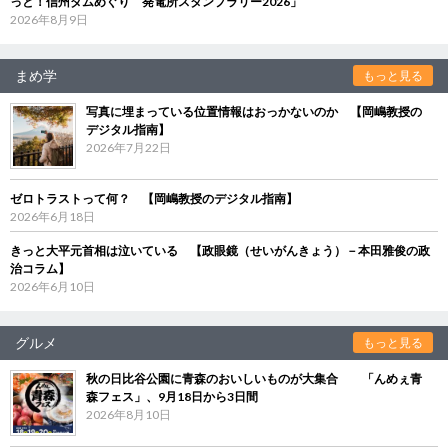
っと！信州ダムめぐり 発電所スタンプラリー2026」
2026年8月9日
まめ学
もっと見る
写真に埋まっている位置情報はおっかないのか 【岡嶋教授の
デジタル指南】
2026年7月22日
ゼロトラストって何？ 【岡嶋教授のデジタル指南】
2026年6月18日
きっと大平元首相は泣いている 【政眼鏡（せいがんきょう）－本田雅俊の政
治コラム】
2026年6月10日
グルメ
もっと見る
秋の日比谷公園に青森のおいしいものが大集合 「んめぇ青
森フェス」、9月18日から3日間
2026年8月10日