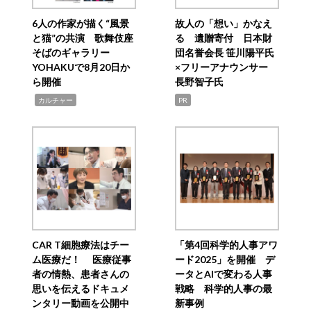
6人の作家が描く“風景
故人の「想い」かなえ
と猫”の共演 歌舞伎座
る 遺贈寄付 日本財
そばのギャラリー
団名誉会長 笹川陽平氏
YOHAKUで8月20日か
×フリーアナウンサー
ら開催
長野智子氏
,
カルチャー
PR
CAR T細胞療法はチー
「第4回科学的人事アワ
ム医療だ！ 医療従事
ード2025」を開催 デ
者の情熱、患者さんの
ータとAIで変わる人事
思いを伝えるドキュメ
戦略 科学的人事の最
ンタリー動画を公開中
新事例