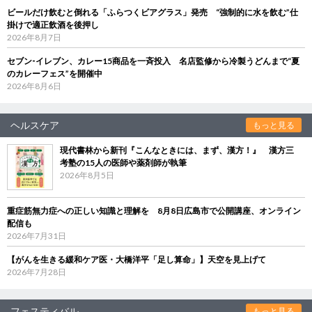
ビールだけ飲むと倒れる「ふらつくビアグラス」発売 “強制的に水を飲む”仕
掛けで適正飲酒を後押し
2026年8月7日
セブン‐イレブン、カレー15商品を一斉投入 名店監修から冷製うどんまで“夏
のカレーフェス”を開催中
2026年8月6日
ヘルスケア
もっと見る
現代書林から新刊『こんなときには、まず、漢方！』 漢方三
考塾の15人の医師や薬剤師が執筆
2026年8月5日
重症筋無力症への正しい知識と理解を 8月8日広島市で公開講座、オンライン
配信も
2026年7月31日
【がんを生きる緩和ケア医・大橋洋平「足し算命」】天空を見上げて
2026年7月28日
フェスティバル
もっと見る