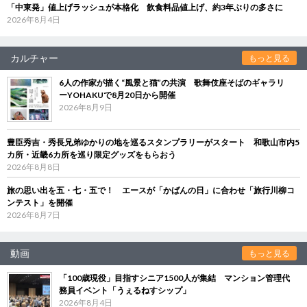
「中東発」値上げラッシュが本格化 飲食料品値上げ、約3年ぶりの多さに
2026年8月4日
カルチャー
もっと見る
6人の作家が描く“風景と猫”の共演 歌舞伎座そばのギャラリ
ーYOHAKUで8月20日から開催
2026年8月9日
豊臣秀吉・秀長兄弟ゆかりの地を巡るスタンプラリーがスタート 和歌山市内5
カ所・近畿6カ所を巡り限定グッズをもらおう
2026年8月8日
旅の思い出を五・七・五で！ エースが「かばんの日」に合わせ「旅行川柳コ
ンテスト」を開催
2026年8月7日
動画
もっと見る
「100歳現役」目指すシニア1500人が集結 マンション管理代
務員イベント「うぇるねすシップ」
2026年8月4日