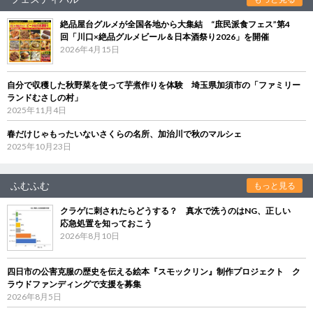
絶品屋台グルメが全国各地から大集結 “庶民派食フェス”第4
回「川口×絶品グルメビール＆日本酒祭り2026」を開催
2026年4月15日
自分で収穫した秋野菜を使って芋煮作りを体験 埼玉県加須市の「ファミリー
ランドむさしの村」
2025年11月4日
春だけじゃもったいないさくらの名所、加治川で秋のマルシェ
2025年10月23日
ふむふむ
もっと見る
クラゲに刺されたらどうする？ 真水で洗うのはNG、正しい
応急処置を知っておこう
2026年8月10日
四日市の公害克服の歴史を伝える絵本『スモックリン』制作プロジェクト ク
ラウドファンディングで支援を募集
2026年8月5日