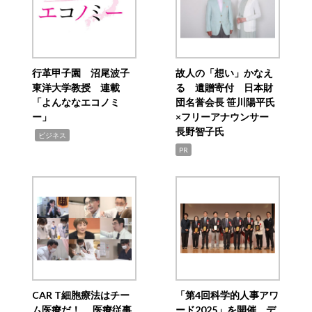
行革甲子園 沼尾波子
故人の「想い」かなえ
東洋大学教授 連載
る 遺贈寄付 日本財
「よんななエコノミ
団名誉会長 笹川陽平氏
ー」
×フリーアナウンサー
長野智子氏
,
ビジネス
PR
CAR T細胞療法はチー
「第4回科学的人事アワ
ム医療だ！ 医療従事
ード2025」を開催 デ