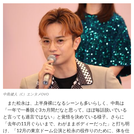
中島健人（C）エンタメOVO
また松永は、上半身裸になるシーンも多いらしく、中島は
「一年で一番脱ぐ3カ月間だなと思って。ほぼ毎話脱いでいる
と言っても過言ではない」と覚悟を決めている様子。さらに
「去年の11月ぐらいまで、わがままボディーだった」と打ち明
け、「12月の東京ドーム公演と松永の役作りのために、体を仕