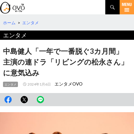
検
索
コ
ン
テ
ホーム
>
エンタメ
ン
エンタメ
ツ
へ
移
中島健人「一年で一番脱ぐ3カ月間」
動
主演の連ドラ「リビングの松永さん」
に意気込み
エンタメOVO
2024年1月6日
エンタメ