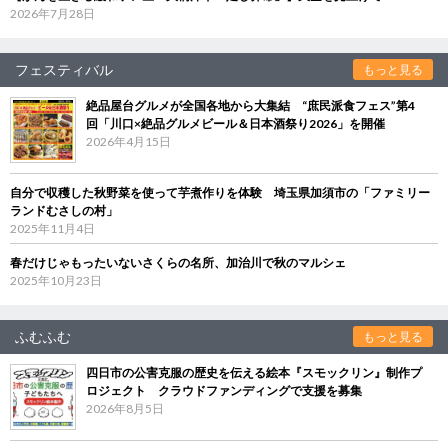
2026年7月28日
フェスティバル
もっと見る
絶品屋台グルメが全国各地から大集結 “庶民派食フェス”第4
回「川口×絶品グルメビール＆日本酒祭り2026」を開催
2026年4月15日
自分で収穫した秋野菜を使って芋煮作りを体験 埼玉県加須市の「ファミリー
ランドむさしの村」
2025年11月4日
春だけじゃもったいないさくらの名所、加治川で秋のマルシェ
2025年10月23日
ふむふむ
もっと見る
四日市の公害克服の歴史を伝える絵本『スモックリン』制作プ
ロジェクト クラウドファンディングで支援を募集
2026年8月5日