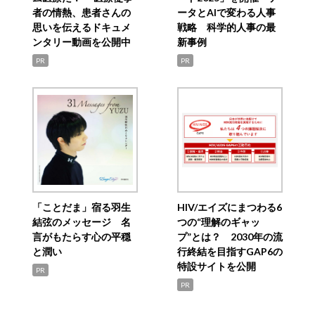
者の情熱、患者さんの
ータとAIで変わる人事
思いを伝えるドキュメ
戦略 科学的人事の最
ンタリー動画を公開中
新事例
PR
PR
「ことだま」宿る羽生
HIV/エイズにまつわる6
結弦のメッセージ 名
つの“理解のギャッ
言がもたらす心の平穏
プ”とは？ 2030年の流
と潤い
行終結を目指すGAP6の
特設サイトを公開
PR
PR