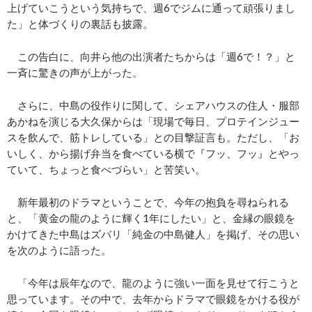
上げていこうという気持ちで、週6でジムに通って頑張りまし
た」と体づくりの裏話も披露。
この告白に、向井ら他の出演者たちからは「週6で！？」と
一斉に驚きの声が上がった。
さらに、中島の役作りに関して、シェアハウスの住人・服部
あかねを演じる大久保からは「現場で毎日、プロテインジュー
スを飲んで、筋トレしている」との目撃証言も。ただし、「お
いしく、から揚げ弁当を食べている横で『フッ、フッ』とやっ
ていて、ちょっと食べづらい」と苦笑い。
新年最初のドラマということで、今年の抱負を尋ねられる
と、「黄金の龍のように輝く1年にしたい」と、金縁の眼鏡を
かけてきた中島はズバリ「純金の中島健人」を掲げ、その思い
を次のように語った。
「今年は辰年なので、龍のように強い一面を見せて行こうと
思っています。その中で、去年からドラマで眼鏡をかける役が