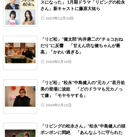
スになった」 1月期ドラマ「リビングの松永
さん」新キャストに藤原大祐ら
2023年12月10日
「リビ松」“健太郎”向井康二の“チョコおね
だり”に反響 「甘えん坊な健ちゃんが最
高」「かわい過ぎる」
2024年2月14日
「リビ松」“松永”中島健人の“元カノ”若月佑
美の登場に波紋 「どのドラマも元カノっ
て嫌」「モヤモヤする」
2024年2月21日
「リビングの松永さん」“松永”中島健人の頭
ポンポンに悶絶 「あんなふうに守られた