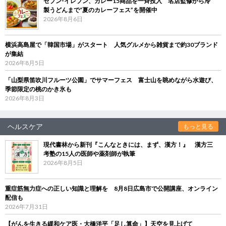
セブン‐イレブン、カレー15商品を一斉投入 名店監修から冷
製うどんまで“夏のカレーフェス”を開催中
2026年8月6日
横浜高島屋で「韓国市場」がスタート 人気グルメから雑貨まで約30ブランド
が集結
2026年8月5日
「山梨県笛吹川フルーツ公園」でサマーフェス 富士山を眺めながら水遊び、
季節限定の桃のかき氷も
2026年8月3日
ヘルスケア
もっと見る
現代書林から新刊『こんなときには、まず、漢方！』 漢方三
考塾の15人の医師や薬剤師が執筆
2026年8月5日
重症筋無力症への正しい知識と理解を 8月8日広島市で公開講座、オンライン
配信も
2026年7月31日
【がんを生きる緩和ケア医・大橋洋平「足し算命」】天空を見上げて