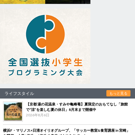
ライフスタイル
もっと見る
【京都 湯の花温泉・すみや亀峰菴】夏限定のおもてなし「旅館
で“涼”を楽しむ夏の休日」8月末まで開催中
2026年8月6日
横浜F・マリノス×日清オイリオグループ、「サッカー教室&食育講座 in 宮崎」