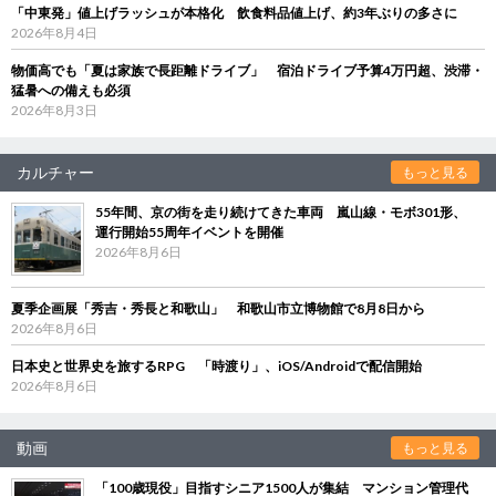
「中東発」値上げラッシュが本格化 飲食料品値上げ、約3年ぶりの多さに
2026年8月4日
物価高でも「夏は家族で長距離ドライブ」 宿泊ドライブ予算4万円超、渋滞・
猛暑への備えも必須
2026年8月3日
カルチャー
もっと見る
55年間、京の街を走り続けてきた車両 嵐山線・モボ301形、
運行開始55周年イベントを開催
2026年8月6日
夏季企画展「秀吉・秀長と和歌山」 和歌山市立博物館で8月8日から
2026年8月6日
日本史と世界史を旅するRPG 「時渡り」、iOS/Androidで配信開始
2026年8月6日
動画
もっと見る
「100歳現役」目指すシニア1500人が集結 マンション管理代