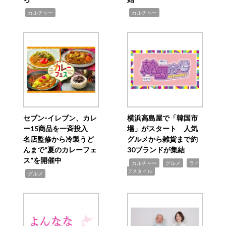
,
,
カルチャー
カルチャー
セブン‐イレブン、カレ
横浜高島屋で「韓国市
ー15商品を一斉投入
場」がスタート 人気
名店監修から冷製うど
グルメから雑貨まで約
んまで“夏のカレーフェ
30ブランドが集結
ス”を開催中
,
,
,
カルチャー
グルメ
ライ
フスタイル
,
グルメ