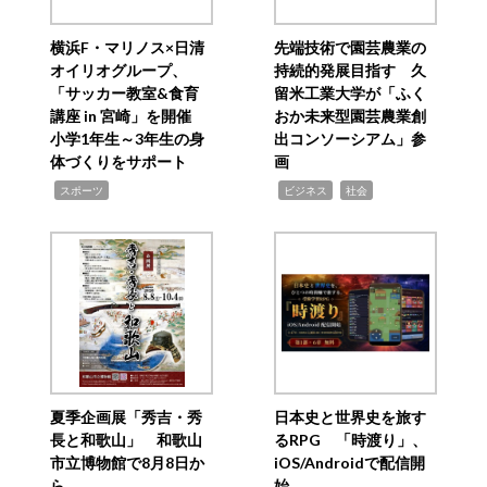
横浜F・マリノス×日清
先端技術で園芸農業の
オイリオグループ、
持続的発展目指す 久
「サッカー教室&食育
留米工業大学が「ふく
講座 in 宮崎」を開催
おか未来型園芸農業創
小学1年生～3年生の身
出コンソーシアム」参
体づくりをサポート
画
,
,
,
スポーツ
ビジネス
社会
夏季企画展「秀吉・秀
日本史と世界史を旅す
長と和歌山」 和歌山
るRPG 「時渡り」、
市立博物館で8月8日か
iOS/Androidで配信開
ら
始