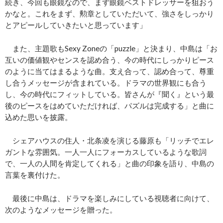
続き、今回も眼鏡なので、まず眼鏡ベストドレッサーを狙おう
かなと。これをまず、勲章としていただいて、強さをしっかり
とアピールしていきたいと思っています」
また、主題歌もSexy Zoneの「puzzle」と決まり、中島は「お
互いの価値観やセンスを認め合う、今の時代にしっかりピース
のように当てはまるような曲。支え合って、認め合って、尊重
し合うメッセージが含まれている。ドラマの世界観にも合う
し、今の時代にフィットしている。皆さんが『聞く』という最
後のピースをはめていただければ、パズルは完成する」と曲に
込めた思いを披露。
シェアハウスの住人・北条凌を演じる藤原も「リッチでエレ
ガントな雰囲気。一人一人にフォーカスしているような歌詞
で、一人の人間を肯定してくれる」と曲の印象を語り、中島の
言葉を裏付けた。
最後に中島は、ドラマを楽しみにしている視聴者に向けて、
次のようなメッセージを贈った。