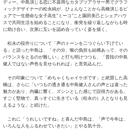
ディー。中島演じる恋に不器用なカタブツアラサー男でグラフ
ィックデザイナーの松永純が、ひょんなことから高橋演じるピ
ュアで一生懸命な女子高生“ミーコ”こと園田美己とシェアハウ
スで共同生活を始めることになり、衝突を繰り返しながらも時
に助け合い、次第に互いを認め合っていく姿を描く。
松永の役作りについて「声のトーンを二つぐらい下げてい
る」と語った中島は、「その分、喉の負担も結構あって、その
バランスをとるのが難しい」と打ち明けつつも、「普段の中島
健人ではない声色を見せられれば」と意気込んだ。
その印象について「めちゃくちゃイケボです」と絶賛した高
橋は、さらに「いつもの透き通る中島健人さんの声とは違った
魅力があり、内臓に響く、ズシンとした感じで説得力がある。
すごく堅物で、真っすぐに生きている（松永の）人となりも見
えるような」と続けた。
これに「うれしいですね」と喜んだ中島は、「声で今年は、
いろんな人をふるわせていきたい」とやる気十分。