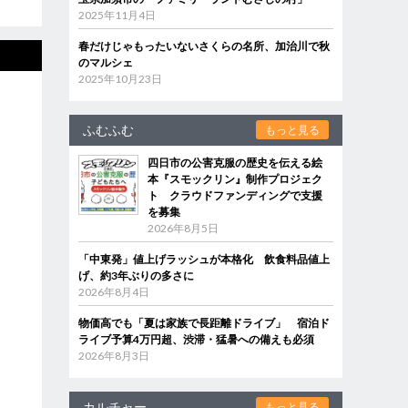
2025年11月4日
春だけじゃもったいないさくらの名所、加治川で秋
のマルシェ
2025年10月23日
ふむふむ
もっと見る
四日市の公害克服の歴史を伝える絵
本『スモックリン』制作プロジェク
ト クラウドファンディングで支援
を募集
2026年8月5日
「中東発」値上げラッシュが本格化 飲食料品値上
げ、約3年ぶりの多さに
2026年8月4日
物価高でも「夏は家族で長距離ドライブ」 宿泊ド
ライブ予算4万円超、渋滞・猛暑への備えも必須
2026年8月3日
カルチャー
もっと見る