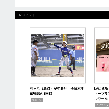
レコメンド
弓ヶ浜（鳥取）が初勝利 全日本学
LVに敗
童野球の1回戦
ィーブラ
ルワール
,
スポーツ
,
ライフスタ