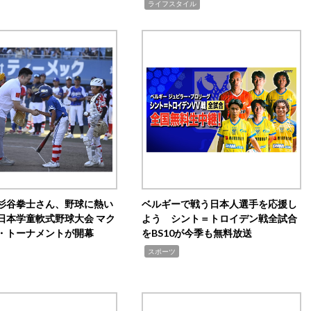
,
ライフスタイル
杉谷拳士さん、野球に熱い
ベルギーで戦う日本人選手を応援し
日本学童軟式野球大会 マク
よう シント＝トロイデン戦全試合
・トーナメントが開幕
をBS10が今季も無料放送
,
スポーツ