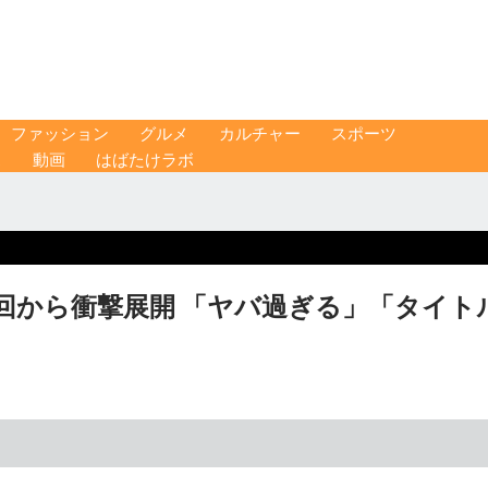
ファッション
グルメ
カルチャー
スポーツ
ス
動画
はばたけラボ
回から衝撃展開 「ヤバ過ぎる」「タイト