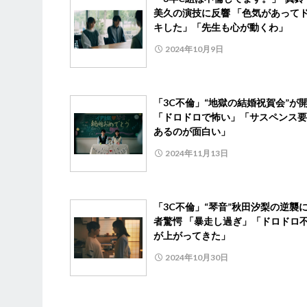
美久の演技に反響 「色気があって
キした」「先生も心が動くわ」
2024年10月9日
「3C不倫」“地獄の結婚祝賀会”が
「ドロドロで怖い」「サスペンス要
あるのが面白い」
2024年11月13日
「3C不倫」“琴音”秋田汐梨の逆襲
者驚愕 「暴走し過ぎ」「ドロドロ
が上がってきた」
2024年10月30日