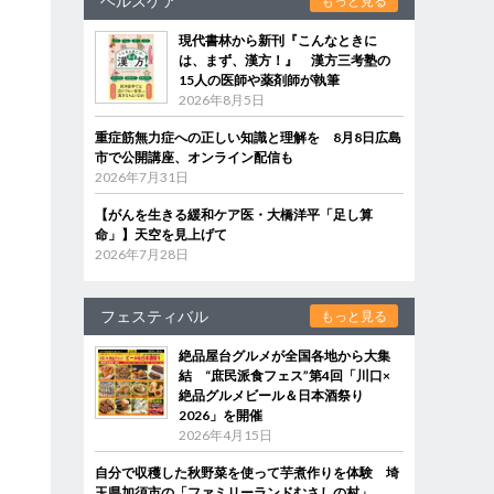
ヘルスケア
もっと見る
現代書林から新刊『こんなときに
は、まず、漢方！』 漢方三考塾の
15人の医師や薬剤師が執筆
2026年8月5日
重症筋無力症への正しい知識と理解を 8月8日広島
市で公開講座、オンライン配信も
2026年7月31日
【がんを生きる緩和ケア医・大橋洋平「足し算
命」】天空を見上げて
2026年7月28日
フェスティバル
もっと見る
絶品屋台グルメが全国各地から大集
結 “庶民派食フェス”第4回「川口×
絶品グルメビール＆日本酒祭り
2026」を開催
2026年4月15日
自分で収穫した秋野菜を使って芋煮作りを体験 埼
玉県加須市の「ファミリーランドむさしの村」