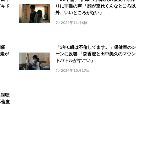
ドキド
りに非難の声 「顔が杢代くんなところ以
外、いいところがない」
2024年11月6日
開催
「3年C組は不倫してます。」保健室のシ
素が
ーンに反響 「森香澄と田中美久のマウン
トバトルがすごい」
2024年10月17日
に視聴
不倫度