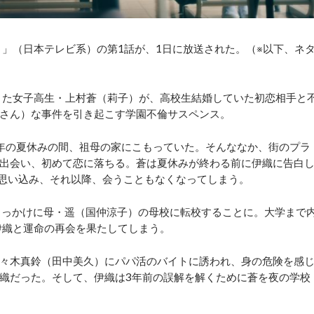
」（日本テレビ系）の第1話が、1日に放送された。（※以下、ネ
きた女子高生・上村蒼（莉子）が、高校生結婚していた初恋相手と
さん）な事件を引き起こす学園不倫サスペンス。
年の夏休みの間、祖母の家にこもっていた。そんななか、街のプラ
出会い、初めて恋に落ちる。蒼は夏休みが終わる前に伊織に告白
と思い込み、それ以降、会うこともなくなってしまう。
きっかけに母・遥（国仲涼子）の母校に転校することに。大学まで
伊織と運命の再会を果たしてしまう。
々木真鈴（田中美久）にパパ活のバイトに誘われ、身の危険を感
織だった。そして、伊織は3年前の誤解を解くために蒼を夜の学校