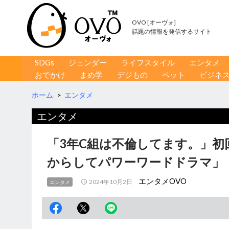
OVO [オーヴォ]
話題の情報を発信するサイト
コンテンツへ移動
検
SDGs
ジェンダー
ライフスタイル
エンタメ
索
おでかけ
まめ学
デジもの
ペット
ビジネ
ホーム
>
エンタメ
エンタメ
「3年C組は不倫してます。」初
からしてパワーワードドラマ」
エンタメOVO
2024年10月2日
エンタメ