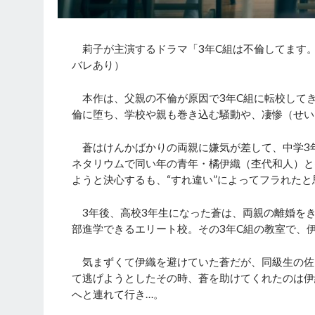
莉子が主演するドラマ「3年C組は不倫してます。
バレあり）
本作は、父親の不倫が原因で3年C組に転校して
倫に堕ち、学校や親も巻き込む騒動や、凄惨（せい
蒼はけんかばかりの両親に嫌気が差して、中学3
ネタリウムで同い年の青年・橘伊織（杢代和人）と
ようと決心するも、“すれ違い”によってフラれた
3年後、高校3年生になった蒼は、両親の離婚を
部進学できるエリート校。その3年C組の教室で、
気まずくて伊織を避けていた蒼だが、同級生の佐
て逃げようとしたその時、蒼を助けてくれたのは伊
へと連れて行き…。