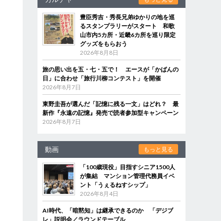
豊臣秀吉・秀長兄弟ゆかりの地を巡
るスタンプラリーがスタート 和歌
山市内5カ所・近畿6カ所を巡り限定
グッズをもらおう
2026年8月8日
旅の思い出を五・七・五で！ エースが「かばんの
日」に合わせ「旅行川柳コンテスト」を開催
2026年8月7日
東野圭吾が選んだ「記憶に残る一文」はどれ？ 最
新作『永遠の記憶』発売で読者参加型キャンペーン
2026年8月7日
動画
もっと見る
「100歳現役」目指すシニア1500人
が集結 マンション管理代務員イベ
ント「うぇるねすシップ」
2026年8月4日
AI時代、「暗黙知」は継承できるのか 「デジブ
レ」説明会／ラウンドテーブル