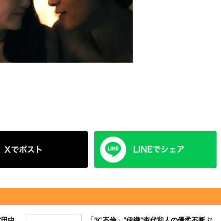
”田中
「3C不倫」“伊織”杢代和人の優柔不断ぶ