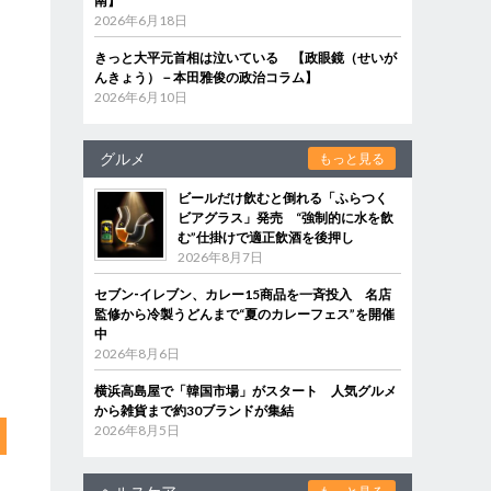
南】
2026年6月18日
きっと大平元首相は泣いている 【政眼鏡（せいが
んきょう）－本田雅俊の政治コラム】
2026年6月10日
グルメ
もっと見る
ビールだけ飲むと倒れる「ふらつく
ビアグラス」発売 “強制的に水を飲
む”仕掛けで適正飲酒を後押し
2026年8月7日
セブン‐イレブン、カレー15商品を一斉投入 名店
監修から冷製うどんまで“夏のカレーフェス”を開催
中
2026年8月6日
横浜高島屋で「韓国市場」がスタート 人気グルメ
から雑貨まで約30ブランドが集結
2026年8月5日