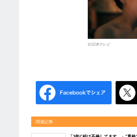
(C)日本テレビ
関連記事
「3年C組は不倫してます。」“真鈴