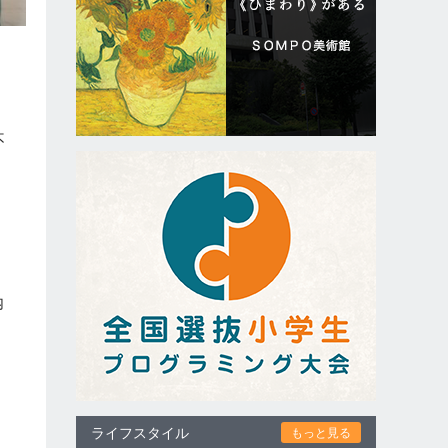
タ
不
し
内
じ
ライフスタイル
もっと見る