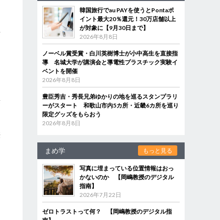
韓国旅行でau PAYを使うとPontaポ
イント最大20％還元！30万店舗以上
が対象に【9月30日まで】
手
2026年8月8日
ノーベル賞受賞・白川英樹博士が小中高生を直接指
導 名城大学が講演会と導電性プラスチック実験イ
ベントを開催
2026年8月8日
豊臣秀吉・秀長兄弟ゆかりの地を巡るスタンプラリ
来
ーがスタート 和歌山市内5カ所・近畿6カ所を巡り
限定グッズをもらおう
2026年8月8日
娠
まめ学
もっと見る
写真に埋まっている位置情報はおっ
かないのか 【岡嶋教授のデジタル
指南】
2026年7月22日
ゼロトラストって何？ 【岡嶋教授のデジタル指