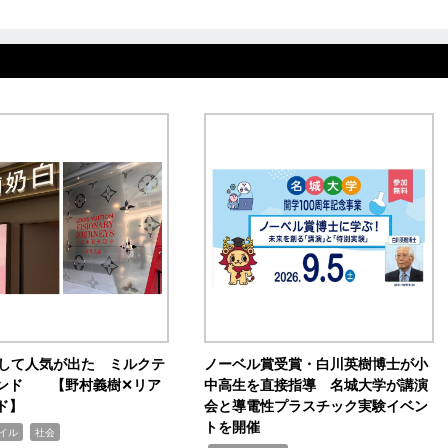
訴して人気が出た ミルクテ
ノーベル賞受賞・白川英樹博士が小
ンド 【野村義樹✕リア
中高生を直接指導 名城大学が講演
ド】
会と導電性プラスチック実験イベン
トを開催
,
イル
社会