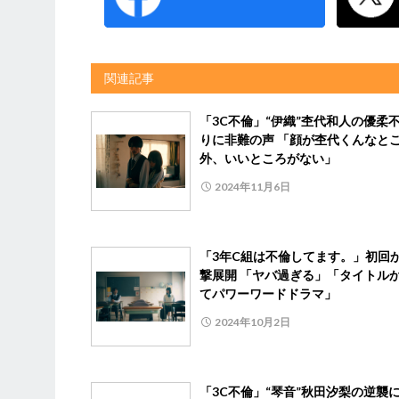
関連記事
「3C不倫」“伊織”杢代和人の優柔
りに非難の声 「顔が杢代くんなと
外、いいところがない」
2024年11月6日
「3年C組は不倫してます。」初回
撃展開 「ヤバ過ぎる」「タイトル
てパワーワードドラマ」
2024年10月2日
「3C不倫」“琴音”秋田汐梨の逆襲