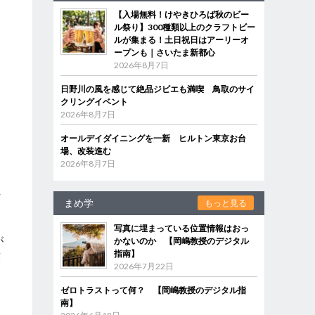
【入場無料！けやきひろば秋のビー
ル祭り】300種類以上のクラフトビー
ルが集まる！土日祝日はアーリーオ
ープンも｜さいたま新都心
2026年8月7日
日野川の風を感じて絶品ジビエも満喫 鳥取のサイ
クリングイベント
2026年8月7日
オールデイダイニングを一新 ヒルトン東京お台
場、改装進む
2026年8月7日
れ
まめ学
もっと見る
写真に埋まっている位置情報はおっ
が
かないのか 【岡嶋教授のデジタル
指南】
葉
2026年7月22日
ら
ゼロトラストって何？ 【岡嶋教授のデジタル指
南】