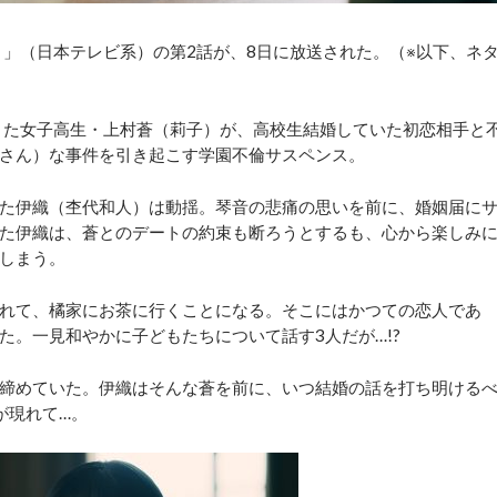
」（日本テレビ系）の第2話が、8日に放送された。（※以下、ネ
きた女子高生・上村蒼（莉子）が、高校生結婚していた初恋相手と
さん）な事件を引き起こす学園不倫サスペンス。
た伊織（杢代和人）は動揺。琴音の悲痛の思いを前に、婚姻届に
た伊織は、蒼とのデートの約束も断ろうとするも、心から楽しみ
しまう。
れて、橘家にお茶に行くことになる。そこにはかつての恋人であ
た。一見和やかに子どもたちについて話す3人だが…!?
締めていた。伊織はそんな蒼を前に、いつ結婚の話を打ち明ける
が現れて…。