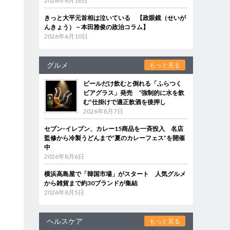
2026年6月18日
きっと大平元首相は泣いている 【政眼鏡（せいが
んきょう）－本田雅俊の政治コラム】
2026年6月10日
グルメ
もっと見る
ビールだけ飲むと倒れる「ふらつく
ビアグラス」発売 “強制的に水を飲
む”仕掛けで適正飲酒を後押し
2026年8月7日
セブン‐イレブン、カレー15商品を一斉投入 名店
監修から冷製うどんまで“夏のカレーフェス”を開催
中
2026年8月6日
横浜高島屋で「韓国市場」がスタート 人気グルメ
から雑貨まで約30ブランドが集結
2026年8月5日
ヘルスケア
もっと見る