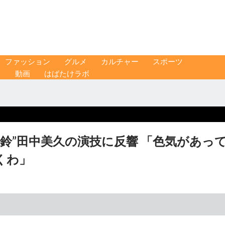
ファッション
グルメ
カルチャー
スポーツ
ス
動画
はばたけラボ
真鈴”田中美久の演技に反響 「色気があっ
くわ」