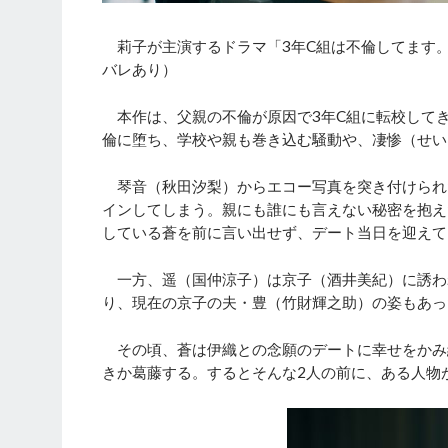
莉子が主演するドラマ「3年C組は不倫してます。
バレあり）
本作は、父親の不倫が原因で3年C組に転校して
倫に堕ち、学校や親も巻き込む騒動や、凄惨（せい
琴音（秋田汐梨）からエコー写真を突き付けられ
インしてしまう。親にも誰にも言えない秘密を抱え
している蒼を前に言い出せず、デート当日を迎えて
一方、遥（国仲涼子）は京子（酒井美紀）に誘わ
り、現在の京子の夫・豊（竹財輝之助）の姿もあっ
その頃、蒼は伊織との念願のデートに幸せをかみ
きか葛藤する。するとそんな2人の前に、ある人物