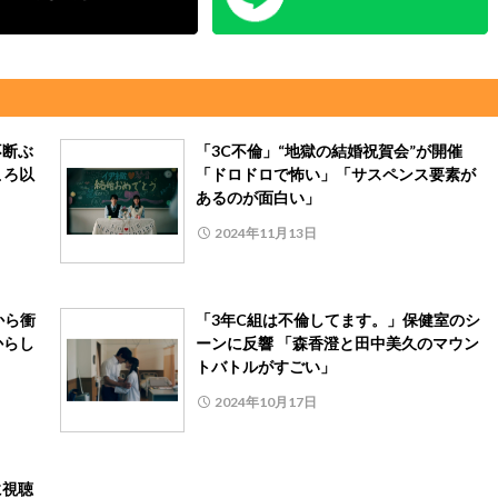
不断ぶ
「3C不倫」“地獄の結婚祝賀会”が開催
ころ以
「ドロドロで怖い」「サスペンス要素が
あるのが面白い」
2024年11月13日
から衝
「3年C組は不倫してます。」保健室のシ
からし
ーンに反響 「森香澄と田中美久のマウン
トバトルがすごい」
2024年10月17日
に視聴