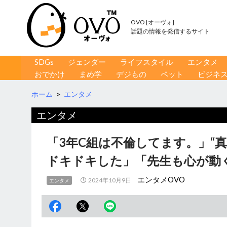
OVO [オーヴォ]
話題の情報を発信するサイト
コンテンツへ移動
検
SDGs
ジェンダー
ライフスタイル
エンタメ
索
おでかけ
まめ学
デジもの
ペット
ビジネ
ホーム
>
エンタメ
エンタメ
「3年C組は不倫してます。」“
ドキドキした」「先生も心が動
エンタメOVO
2024年10月9日
エンタメ