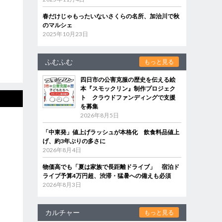
春だけじゃもったいないさくらの名所、加治川で秋
のマルシェ
2025年10月23日
ふむふむ
もっと見る
四日市の公害克服の歴史を伝える絵
本『スモックリン』制作プロジェク
ト クラウドファンディングで支援
を募集
2026年8月5日
「中東発」値上げラッシュが本格化 飲食料品値上
げ、約3年ぶりの多さに
2026年8月4日
物価高でも「夏は家族で長距離ドライブ」 宿泊ド
ライブ予算4万円超、渋滞・猛暑への備えも必須
2026年8月3日
カルチャー
もっと見る