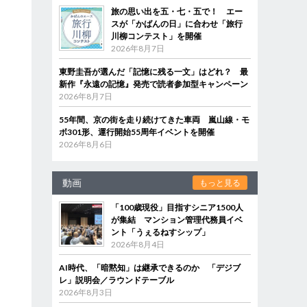
旅の思い出を五・七・五で！ エー
スが「かばんの日」に合わせ「旅行
川柳コンテスト」を開催
2026年8月7日
東野圭吾が選んだ「記憶に残る一文」はどれ？ 最
新作『永遠の記憶』発売で読者参加型キャンペーン
2026年8月7日
55年間、京の街を走り続けてきた車両 嵐山線・モ
ボ301形、運行開始55周年イベントを開催
2026年8月6日
動画
もっと見る
「100歳現役」目指すシニア1500人
が集結 マンション管理代務員イベ
ント「うぇるねすシップ」
2026年8月4日
AI時代、「暗黙知」は継承できるのか 「デジブ
レ」説明会／ラウンドテーブル
2026年8月3日