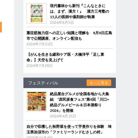
現代書林から新刊『こんなときに
は、まず、漢方！』 漢方三考塾の
15人の医師や薬剤師が執筆
2026年8月5日
重症筋無力症への正しい知識と理解を 8月8日広島
市で公開講座、オンライン配信も
2026年7月31日
【がんを生きる緩和ケア医・大橋洋平「足し算
命」】天空を見上げて
2026年7月28日
フェスティバル
もっと見る
絶品屋台グルメが全国各地から大集
結 “庶民派食フェス”第4回「川口×
絶品グルメビール＆日本酒祭り
2026」を開催
2026年4月15日
自分で収穫した秋野菜を使って芋煮作りを体験 埼
玉県加須市の「ファミリーランドむさしの村」
2025年11月4日