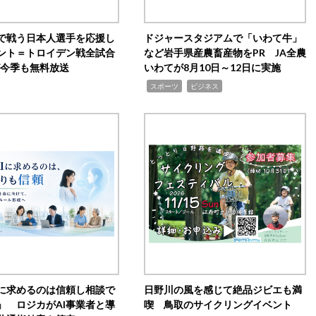
で戦う日本人選手を応援し
ドジャースタジアムで「いわて牛」
ント＝トロイデン戦全試合
など岩手県産農畜産物をPR JA全農
0が今季も無料放送
いわてが8月10日～12日に実施
,
,
スポーツ
ビジネス
Iに求めるのは信頼し相談で
日野川の風を感じて絶品ジビエも満
」 ロジカがAI事業者と導
喫 鳥取のサイクリングイベント