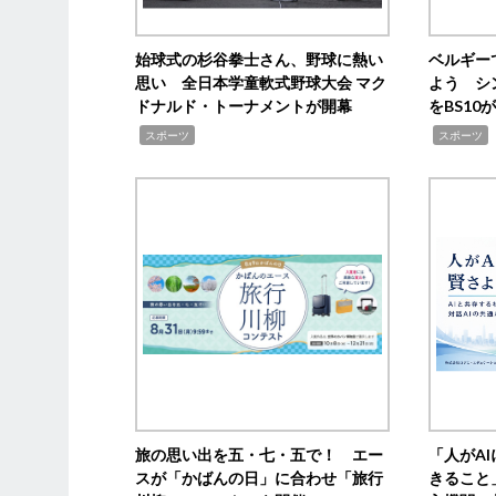
始球式の杉谷拳士さん、野球に熱い
ベルギー
思い 全日本学童軟式野球大会 マク
よう シ
ドナルド・トーナメントが開幕
をBS1
,
,
スポーツ
スポーツ
旅の思い出を五・七・五で！ エー
「人がA
スが「かばんの日」に合わせ「旅行
きること