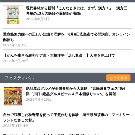
現代書林から新刊『こんなときには、まず、漢方！』 漢方三
考塾の15人の医師や薬剤師が執筆
2026年8月5日
重症筋無力症への正しい知識と理解を 8月8日広島市で公開講座、オンライン
配信も
2026年7月31日
【がんを生きる緩和ケア医・大橋洋平「足し算命」】天空を見上げて
2026年7月28日
フェスティバル
もっと見る
絶品屋台グルメが全国各地から大集結 “庶民派食フェス”第4
回「川口×絶品グルメビール＆日本酒祭り2026」を開催
2026年4月15日
自分で収穫した秋野菜を使って芋煮作りを体験 埼玉県加須市の「ファミリー
ランドむさしの村」
2025年11月4日