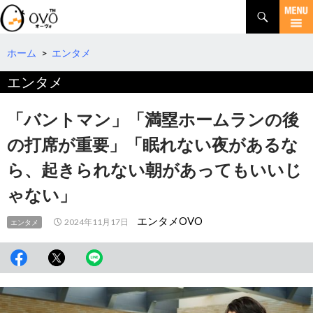
検
索
コ
ン
テ
ホーム
>
エンタメ
ン
エンタメ
ツ
へ
移
「バントマン」「満塁ホームランの後
動
の打席が重要」「眠れない夜があるな
ら、起きられない朝があってもいいじ
ゃない」
エンタメOVO
2024年11月17日
エンタメ