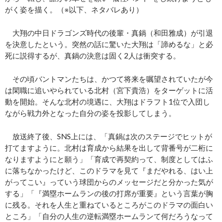
がく姿を描く。（※以下、ネタバレあり）
大翔の中日ドラゴンズ時代の後輩・真鍋（和田雅成）が引退
を決意したという。突然の話に驚いた大翔は「諦めるな」と必
死に説得するが、真鍋の決意は固く2人は衝突する。
その頃バントマンたちは、かつて将来を嘱望されていたが今
は閑職に追いやられている北村（宮下貴浩）をターゲットに活
動を開始。そんな北村の境遇に、大翔はドラフト1位で入団し
ながら戦力外となった自分の姿を投影してしまう。
放送終了後、SNS上には、「真鍋は次のステージでヒットが
打てますように。北村は育成から結果を出して背番号が二桁に
なりますようにと願う」「育成で再契約って、制度としてはふ
に落ちなかったけど、このドラマを見て『まだやれる、はい上
がってこい』っていう球団からのメッセージだと分かった気が
する」「『満塁ホームランの後の打席が重要』という言葉が胸
に残る。それを人生と重ねているところがこのドラマの面白い
ところ」「自分の人生の逆転満塁ホームランて何だろうなって