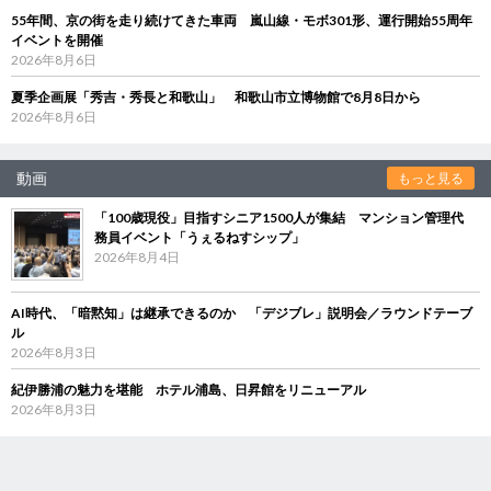
55年間、京の街を走り続けてきた車両 嵐山線・モボ301形、運行開始55周年
イベントを開催
2026年8月6日
夏季企画展「秀吉・秀長と和歌山」 和歌山市立博物館で8月8日から
2026年8月6日
動画
もっと見る
「100歳現役」目指すシニア1500人が集結 マンション管理代
務員イベント「うぇるねすシップ」
2026年8月4日
AI時代、「暗黙知」は継承できるのか 「デジブレ」説明会／ラウンドテーブ
ル
2026年8月3日
紀伊勝浦の魅力を堪能 ホテル浦島、日昇館をリニューアル
2026年8月3日