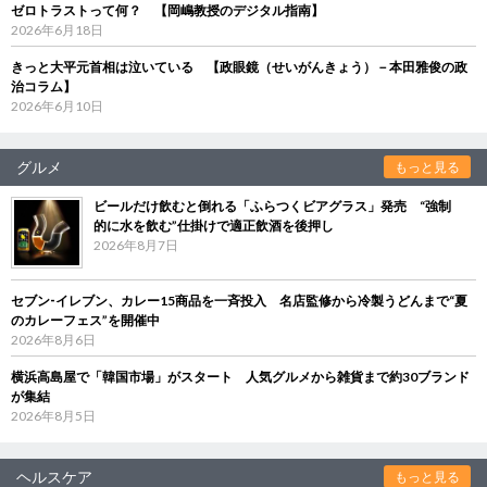
ゼロトラストって何？ 【岡嶋教授のデジタル指南】
2026年6月18日
きっと大平元首相は泣いている 【政眼鏡（せいがんきょう）－本田雅俊の政
治コラム】
2026年6月10日
グルメ
もっと見る
ビールだけ飲むと倒れる「ふらつくビアグラス」発売 “強制
的に水を飲む”仕掛けで適正飲酒を後押し
2026年8月7日
セブン‐イレブン、カレー15商品を一斉投入 名店監修から冷製うどんまで“夏
のカレーフェス”を開催中
2026年8月6日
横浜高島屋で「韓国市場」がスタート 人気グルメから雑貨まで約30ブランド
が集結
2026年8月5日
ヘルスケア
もっと見る