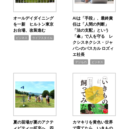
オールデイダイニング
AIは「手段」、最終責
を一新 ヒルトン東京
任は「人間の判断」
お台場、改装進む
「法の支配」という
「傘」で人を守る レ
,
,
ビジネス
ライフスタイル
クシスネクシス・ジャ
パンのパスカル ロズィ
エ社長
,
,
デジもの
ビジネス
夏の苗場が夏のアクテ
カマキリを黄色い世界
ィビティー拡充へ 四
で育てたら いきもの