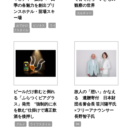
季の各魅力を創出プリ
観察の世界
ンスホテル・苗場スキ
,
カルチャー
ー場
,
,
,
おでかけ
ビジネス
ライ
フスタイル
ビールだけ飲むと倒れ
故人の「想い」かなえ
る「ふらつくビアグラ
る 遺贈寄付 日本財
ス」発売 “強制的に水
団名誉会長 笹川陽平氏
を飲む”仕掛けで適正飲
×フリーアナウンサー
酒を後押し
長野智子氏
,
,
グルメ
ライフスタイル
PR