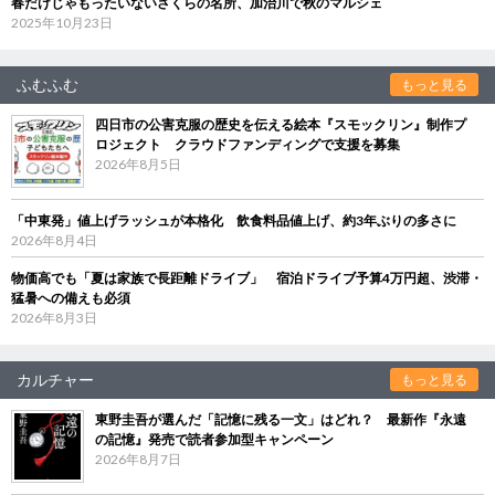
春だけじゃもったいないさくらの名所、加治川で秋のマルシェ
2025年10月23日
ふむふむ
もっと見る
四日市の公害克服の歴史を伝える絵本『スモックリン』制作プ
ロジェクト クラウドファンディングで支援を募集
2026年8月5日
「中東発」値上げラッシュが本格化 飲食料品値上げ、約3年ぶりの多さに
2026年8月4日
物価高でも「夏は家族で長距離ドライブ」 宿泊ドライブ予算4万円超、渋滞・
猛暑への備えも必須
2026年8月3日
カルチャー
もっと見る
東野圭吾が選んだ「記憶に残る一文」はどれ？ 最新作『永遠
の記憶』発売で読者参加型キャンペーン
2026年8月7日