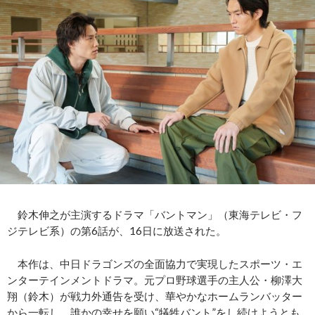
鈴木伸之が主演するドラマ「バントマン」（東海テレビ・フ
ジテレビ系）の第6話が、16日に放送された。
本作は、中日ドラゴンズの全面協力で実現したスポーツ・エ
ンターテインメントドラマ。元プロ野球選手の主人公・柳澤大
翔（鈴木）が戦力外通告を受け、華やかなホームランバッター
から一転し、誰かの幸せを願い“犠牲バント”をし続けようとも