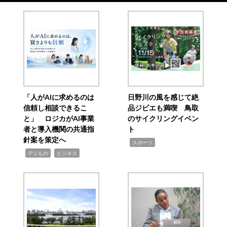
「人がAIに求めるのは
日野川の風を感じて絶
信頼し相談できるこ
品ジビエも満喫 鳥取
と」 ロジカがAI事業
のサイクリングイベン
者と導入機関の共通指
ト
針案を策定へ
,
スポーツ
,
,
デジもの
ビジネス