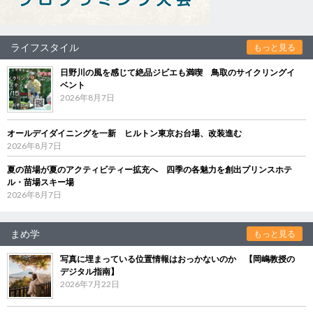
ライフスタイル
もっと見る
日野川の風を感じて絶品ジビエも満喫 鳥取のサイクリングイ
ベント
2026年8月7日
オールデイダイニングを一新 ヒルトン東京お台場、改装進む
2026年8月7日
夏の苗場が夏のアクティビティー拡充へ 四季の各魅力を創出プリンスホテ
ル・苗場スキー場
2026年8月7日
まめ学
もっと見る
写真に埋まっている位置情報はおっかないのか 【岡嶋教授の
デジタル指南】
2026年7月22日