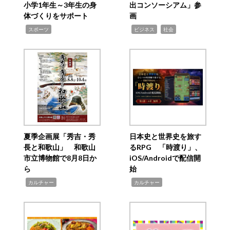
小学1年生～3年生の身
出コンソーシアム」参
体づくりをサポート
画
,
,
,
スポーツ
ビジネス
社会
夏季企画展「秀吉・秀
日本史と世界史を旅す
長と和歌山」 和歌山
るRPG 「時渡り」、
市立博物館で8月8日か
iOS/Androidで配信開
ら
始
,
,
カルチャー
カルチャー