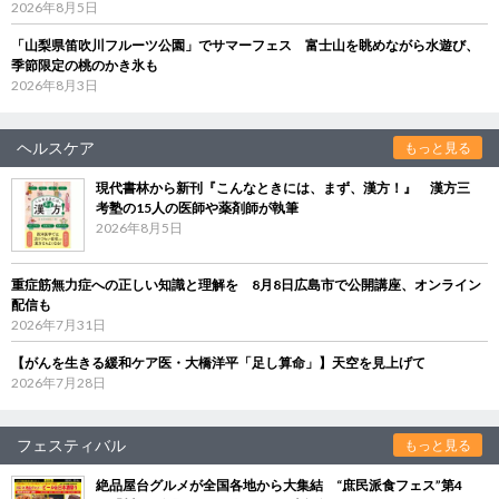
2026年8月5日
「山梨県笛吹川フルーツ公園」でサマーフェス 富士山を眺めながら水遊び、
季節限定の桃のかき氷も
2026年8月3日
ヘルスケア
もっと見る
現代書林から新刊『こんなときには、まず、漢方！』 漢方三
考塾の15人の医師や薬剤師が執筆
2026年8月5日
重症筋無力症への正しい知識と理解を 8月8日広島市で公開講座、オンライン
配信も
2026年7月31日
【がんを生きる緩和ケア医・大橋洋平「足し算命」】天空を見上げて
2026年7月28日
フェスティバル
もっと見る
絶品屋台グルメが全国各地から大集結 “庶民派食フェス”第4