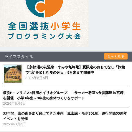
ライフスタイル
もっと見る
【京都 湯の花温泉・すみや亀峰菴】夏限定のおもてなし「旅館
で“涼”を楽しむ夏の休日」8月末まで開催中
2026年8月6日
横浜F・マリノス×日清オイリオグループ、「サッカー教室&食育講座 in 宮崎」
を開催 小学1年生～3年生の身体づくりをサポート
2026年8月6日
55年間、京の街を走り続けてきた車両 嵐山線・モボ301形、運行開始55周年
イベントを開催
2026年8月6日