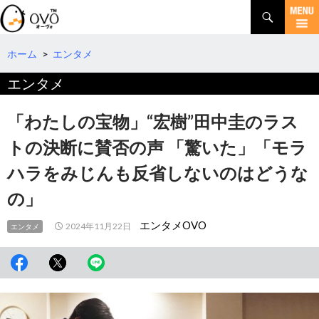
検
索
コ
ン
テ
ホーム
>
エンタメ
ン
エンタメ
ツ
へ
移
「わたしの宝物」“宏樹”田中圭のラス
動
トの決断に賛否の声 「驚いた」「モラ
ハラをみじんも反省しないのはどうな
の」
エンタメOVO
2024年11月22日
エンタメ