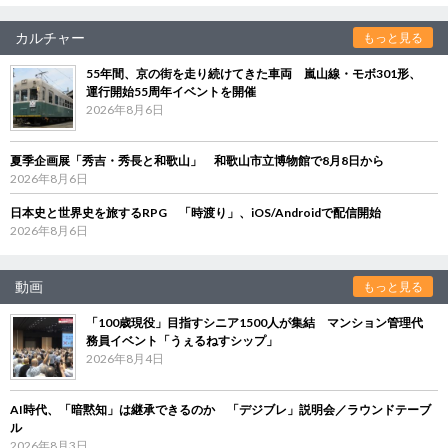
カルチャー
もっと見る
55年間、京の街を走り続けてきた車両 嵐山線・モボ301形、
運行開始55周年イベントを開催
2026年8月6日
夏季企画展「秀吉・秀長と和歌山」 和歌山市立博物館で8月8日から
2026年8月6日
日本史と世界史を旅するRPG 「時渡り」、iOS/Androidで配信開始
2026年8月6日
動画
もっと見る
「100歳現役」目指すシニア1500人が集結 マンション管理代
務員イベント「うぇるねすシップ」
2026年8月4日
AI時代、「暗黙知」は継承できるのか 「デジブレ」説明会／ラウンドテーブ
ル
2026年8月3日