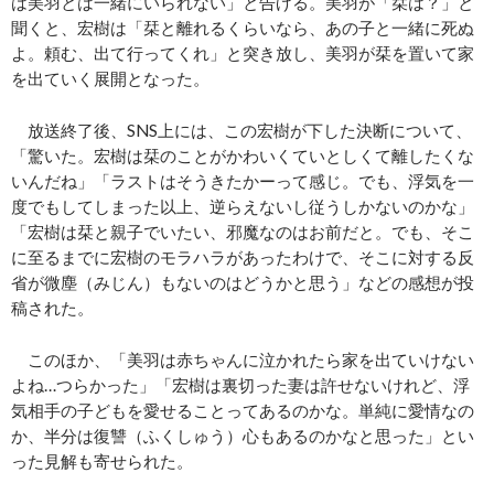
は美羽とは一緒にいられない」と告げる。美羽が「栞は？」と
聞くと、宏樹は「栞と離れるくらいなら、あの子と一緒に死ぬ
よ。頼む、出て行ってくれ」と突き放し、美羽が栞を置いて家
を出ていく展開となった。
放送終了後、SNS上には、この宏樹が下した決断について、
「驚いた。宏樹は栞のことがかわいくていとしくて離したくな
いんだね」「ラストはそうきたかーって感じ。でも、浮気を一
度でもしてしまった以上、逆らえないし従うしかないのかな」
「宏樹は栞と親子でいたい、邪魔なのはお前だと。でも、そこ
に至るまでに宏樹のモラハラがあったわけで、そこに対する反
省が微塵（みじん）もないのはどうかと思う」などの感想が投
稿された。
このほか、「美羽は赤ちゃんに泣かれたら家を出ていけない
よね…つらかった」「宏樹は裏切った妻は許せないけれど、浮
気相手の子どもを愛せることってあるのかな。単純に愛情なの
か、半分は復讐（ふくしゅう）心もあるのかなと思った」とい
った見解も寄せられた。