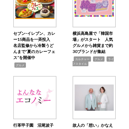
セブン‐イレブン、カレ
横浜高島屋で「韓国市
ー15商品を一斉投入
場」がスタート 人気
名店監修から冷製うど
グルメから雑貨まで約
んまで“夏のカレーフェ
30ブランドが集結
ス”を開催中
,
,
,
カルチャー
グルメ
ライ
フスタイル
,
グルメ
行革甲子園 沼尾波子
故人の「想い」かなえ