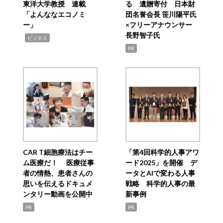
東洋大学教授 連載
る 遺贈寄付 日本財
「よんななエコノミ
団名誉会長 笹川陽平氏
ー」
×フリーアナウンサー
長野智子氏
,
ビジネス
PR
CAR T細胞療法はチー
「第4回科学的人事アワ
ム医療だ！ 医療従事
ード2025」を開催 デ
者の情熱、患者さんの
ータとAIで変わる人事
思いを伝えるドキュメ
戦略 科学的人事の最
ンタリー動画を公開中
新事例
PR
PR