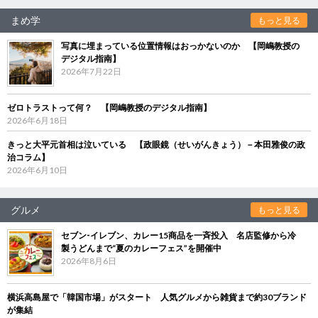
まめ学
もっと見る
写真に埋まっている位置情報はおっかないのか 【岡嶋教授の
デジタル指南】
2026年7月22日
ゼロトラストって何？ 【岡嶋教授のデジタル指南】
2026年6月18日
きっと大平元首相は泣いている 【政眼鏡（せいがんきょう）－本田雅俊の政
治コラム】
2026年6月10日
グルメ
もっと見る
セブン‐イレブン、カレー15商品を一斉投入 名店監修から冷
製うどんまで“夏のカレーフェス”を開催中
2026年8月6日
横浜高島屋で「韓国市場」がスタート 人気グルメから雑貨まで約30ブランド
が集結