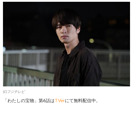
(C)フジテレビ
「わたしの宝物」第6話は
TVer
にて無料配信中。