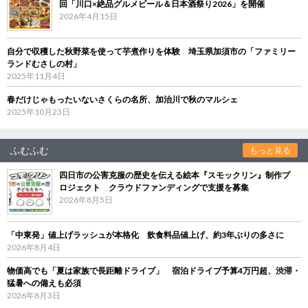
回「川口×絶品グルメビール＆日本酒祭り2026」を開催
2026年4月15日
自分で収穫した秋野菜を使って芋煮作りを体験 埼玉県加須市の「ファミリー
ランドむさしの村」
2025年11月4日
春だけじゃもったいないさくらの名所、加治川で秋のマルシェ
2025年10月23日
ふむふむ
もっと見る
四日市の公害克服の歴史を伝える絵本『スモックリン』制作プ
ロジェクト クラウドファンディングで支援を募集
2026年8月5日
「中東発」値上げラッシュが本格化 飲食料品値上げ、約3年ぶりの多さに
2026年8月4日
物価高でも「夏は家族で長距離ドライブ」 宿泊ドライブ予算4万円超、渋滞・
猛暑への備えも必須
2026年8月3日