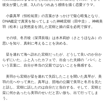
彼女が愛した彼、3人のもつれあう感情を描く恋愛ドラマ。
小森真琴（恒松祐里）の言葉がきっかけで疑心暗鬼となり、
DNA鑑定で真実を知ってしまった神崎宏樹（田中圭）。神崎美
羽（松本）は突然姿を消した宏樹と娘の栞を必死で探す。
その頃、冬月稜（深澤辰哉）は水木莉紗（さとうほなみ）の
思いを知り、真剣に考えることを決める。
栞を連れて海へ訪れた宏樹だったが、どうして良いのか分か
らずにいた。ふと入ったカフェで、出会った夫婦の「パパ」と
いう言葉に、自分が本当の父親ではないことを痛感する。
美羽から宏樹が栞を連れて失踪したことを聞いた真琴が、美
羽の元へやって来た。真琴は、団地の公園で美羽と冬月を見た
と話し、宏樹に話したのは自分だと告白する。そして、宏樹と
栞に何かあったら美羽のせいだと言い放ち、出て行ってしま
う。