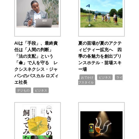
AIは「手段」、最終責
夏の苗場が夏のアクテ
任は「人間の判断」
ィビティー拡充へ 四
「法の支配」という
季の各魅力を創出プリ
「傘」で人を守る レ
ンスホテル・苗場スキ
クシスネクシス・ジャ
ー場
パンのパスカル ロズィ
,
,
,
おでかけ
ビジネス
ライ
エ社長
フスタイル
,
,
デジもの
ビジネス