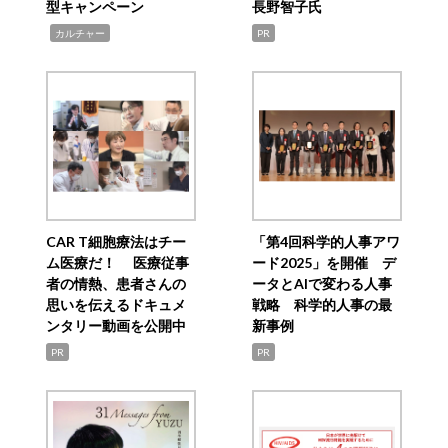
型キャンペーン
長野智子氏
,
カルチャー
PR
CAR T細胞療法はチー
「第4回科学的人事アワ
ム医療だ！ 医療従事
ード2025」を開催 デ
者の情熱、患者さんの
ータとAIで変わる人事
思いを伝えるドキュメ
戦略 科学的人事の最
ンタリー動画を公開中
新事例
PR
PR