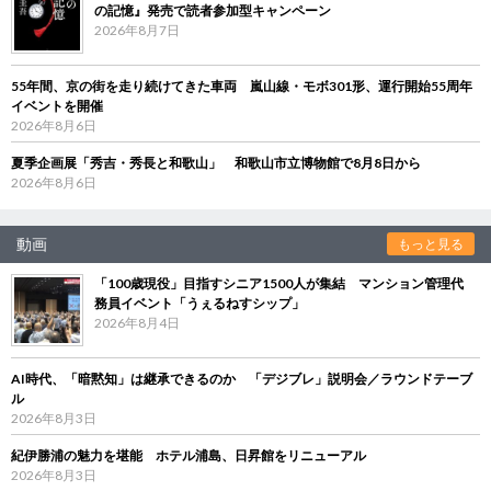
の記憶』発売で読者参加型キャンペーン
2026年8月7日
55年間、京の街を走り続けてきた車両 嵐山線・モボ301形、運行開始55周年
イベントを開催
2026年8月6日
夏季企画展「秀吉・秀長と和歌山」 和歌山市立博物館で8月8日から
2026年8月6日
動画
もっと見る
「100歳現役」目指すシニア1500人が集結 マンション管理代
務員イベント「うぇるねすシップ」
2026年8月4日
AI時代、「暗黙知」は継承できるのか 「デジブレ」説明会／ラウンドテーブ
ル
2026年8月3日
紀伊勝浦の魅力を堪能 ホテル浦島、日昇館をリニューアル
2026年8月3日