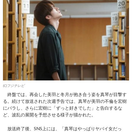
(C)フジテレビ
終盤では、再会した美羽と冬月が抱き合う姿を真琴が目撃す
る。続けて放送された次週予告では、真琴が美羽の不倫を宏樹
にバラし、さらに宏樹に「ずっと好きでした」と告白するな
ど、波乱の展開を予想させる様子が描かれた。
放送終了後、SNS上には、「真琴はやっぱりヤバイ女だっ