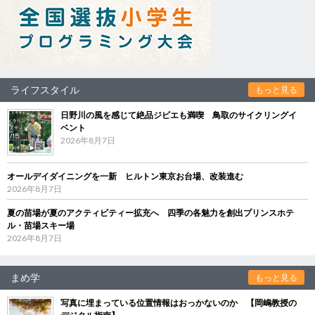
ライフスタイル
もっと見る
日野川の風を感じて絶品ジビエも満喫 鳥取のサイクリングイ
ベント
2026年8月7日
オールデイダイニングを一新 ヒルトン東京お台場、改装進む
2026年8月7日
夏の苗場が夏のアクティビティー拡充へ 四季の各魅力を創出プリンスホテ
ル・苗場スキー場
2026年8月7日
まめ学
もっと見る
写真に埋まっている位置情報はおっかないのか 【岡嶋教授の