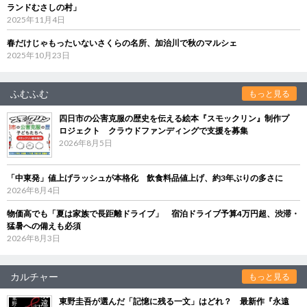
ランドむさしの村」
2025年11月4日
春だけじゃもったいないさくらの名所、加治川で秋のマルシェ
2025年10月23日
ふむふむ
もっと見る
四日市の公害克服の歴史を伝える絵本『スモックリン』制作プ
ロジェクト クラウドファンディングで支援を募集
2026年8月5日
「中東発」値上げラッシュが本格化 飲食料品値上げ、約3年ぶりの多さに
2026年8月4日
物価高でも「夏は家族で長距離ドライブ」 宿泊ドライブ予算4万円超、渋滞・
猛暑への備えも必須
2026年8月3日
カルチャー
もっと見る
東野圭吾が選んだ「記憶に残る一文」はどれ？ 最新作『永遠