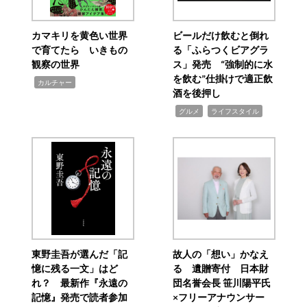
カマキリを黄色い世界
ビールだけ飲むと倒れ
で育てたら いきもの
る「ふらつくビアグラ
観察の世界
ス」発売 “強制的に水
を飲む”仕掛けで適正飲
,
カルチャー
酒を後押し
,
,
グルメ
ライフスタイル
東野圭吾が選んだ「記
故人の「想い」かなえ
憶に残る一文」はど
る 遺贈寄付 日本財
れ？ 最新作『永遠の
団名誉会長 笹川陽平氏
記憶』発売で読者参加
×フリーアナウンサー