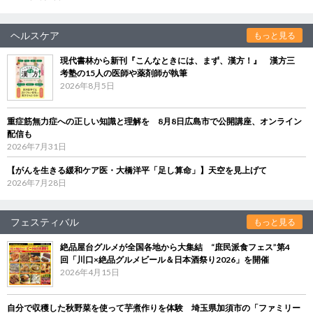
ヘルスケア
もっと見る
現代書林から新刊『こんなときには、まず、漢方！』 漢方三
考塾の15人の医師や薬剤師が執筆
2026年8月5日
重症筋無力症への正しい知識と理解を 8月8日広島市で公開講座、オンライン
配信も
2026年7月31日
【がんを生きる緩和ケア医・大橋洋平「足し算命」】天空を見上げて
2026年7月28日
フェスティバル
もっと見る
絶品屋台グルメが全国各地から大集結 “庶民派食フェス”第4
回「川口×絶品グルメビール＆日本酒祭り2026」を開催
2026年4月15日
自分で収穫した秋野菜を使って芋煮作りを体験 埼玉県加須市の「ファミリー