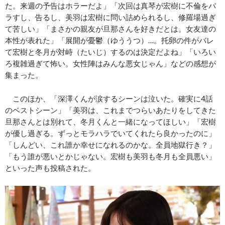
た。来週の予告はホラーだよ」「次回は真琴が宏樹に不倫をバ
ラすし、告るし、美羽は宏樹に問い詰められるし、修羅場過ぎ
て苦しい」「まさかの親友が旦那さんを好きだとは。女友達の
本性が表れた」「展開が憂鬱（ゆううつ）…。托卵の件がバレ
て宏樹と冬月が対峙（たいじ）するのは決定だよね」「いろい
ろ複雑過ぎて怖い。女性陣はみんな悪女じゃん」などの感想が
集まった。
このほか、「深澤くんが涙するシーンは泣いた。確実に4話
のベストシーン」「美羽は、これまでつらいあたりをしてきた
旦那さんとは別れて、冬月くんと一緒になってほしい」「宏樹
が優し過ぎる。ずっとモラハラでいてくれたら良かったのに」
「しんどい、これ誰か幸せになれるのかな。全員地獄行き？」
「もう誰が悪いとかじゃない。宏樹も美羽も冬月も全員悪い」
といった声も投稿された。