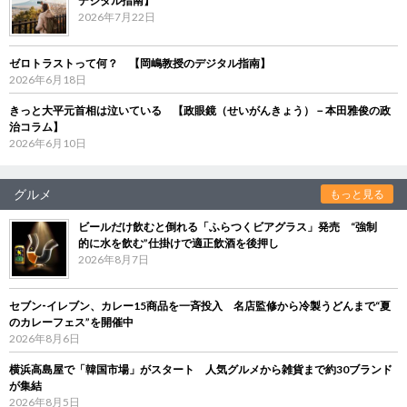
デジタル指南】
2026年7月22日
ゼロトラストって何？ 【岡嶋教授のデジタル指南】
2026年6月18日
きっと大平元首相は泣いている 【政眼鏡（せいがんきょう）－本田雅俊の政
治コラム】
2026年6月10日
グルメ
もっと見る
ビールだけ飲むと倒れる「ふらつくビアグラス」発売 “強制
的に水を飲む”仕掛けで適正飲酒を後押し
2026年8月7日
セブン‐イレブン、カレー15商品を一斉投入 名店監修から冷製うどんまで“夏
のカレーフェス”を開催中
2026年8月6日
横浜高島屋で「韓国市場」がスタート 人気グルメから雑貨まで約30ブランド
が集結
2026年8月5日