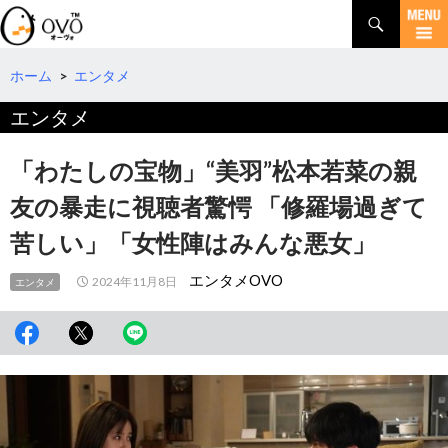
検
索
コ
ン
テ
ホーム
>
エンタメ
ン
エンタメ
ツ
へ
移
「わたしの宝物」“美羽”松本若菜の親
動
友の暴走に視聴者驚愕 「修羅場過ぎて
苦しい」「女性陣はみんな悪女」
エンタメOVO
2024年11月8日
エンタメ