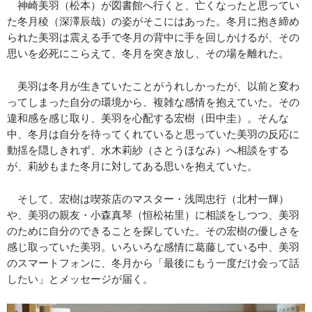
神崎美羽（松本）が図書館へ行くと、亡くなったと思ってい
た冬月稜（深澤辰哉）の姿がそこにはあった。冬月に抱き締め
られた美羽は震える手で冬月の背中に手を回しかけるが、その
思いを必死にこらえて、冬月を突き放し、その場を離れた。
美羽は冬月が生きていたことがうれしかったが、以前と変わ
ってしまった自分の環境から、複雑な感情を抱えていた。その
違和感を感じ取り、美羽を心配する宏樹（田中圭）。そんな
中、冬月は自分を待ってくれていると思っていた美羽の反応に
動揺を隠しきれず、水木莉紗（さとうほなみ）へ相談をする
が、莉紗もまた冬月に対してある思いを抱えていた。
そして、宏樹は喫茶店のマスター・浅岡忠行（北村一輝）
や、美羽の親友・小森真琴（恒松祐里）に相談をしつつ、美羽
のために自分のできることを探していた。その宏樹の優しさを
感じ取っていた美羽。いろいろな感情に葛藤している中、美羽
のスマートフォンに、冬月から「最後にもう一度だけ会って話
したい」とメッセージが届く。