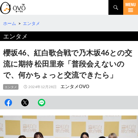
検
索
コ
ン
テ
ホーム
>
エンタメ
ン
エンタメ
ツ
へ
移
櫻坂46、紅白歌合戦で乃木坂46との交
動
流に期待 松田里奈「普段会えないの
で、何かちょっと交流できたら」
エンタメOVO
2024年12月28日
エンタメ