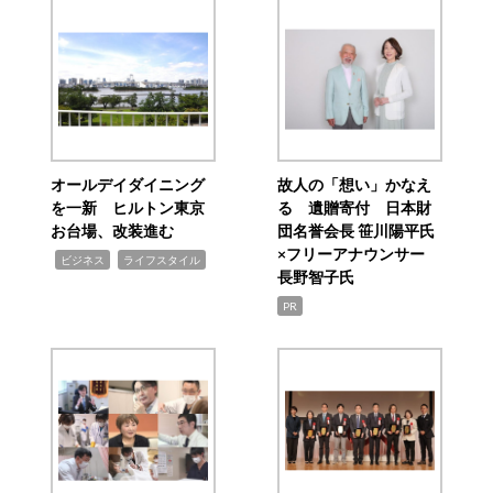
オールデイダイニング
故人の「想い」かなえ
を一新 ヒルトン東京
る 遺贈寄付 日本財
お台場、改装進む
団名誉会長 笹川陽平氏
×フリーアナウンサー
,
,
ビジネス
ライフスタイル
長野智子氏
PR