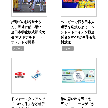
始球式の杉谷拳士さ
ベルギーで戦う日本人
ん、野球に熱い思い
選手を応援しよう シ
全日本学童軟式野球大
ント＝トロイデン戦全
会 マクドナルド・トー
試合をBS10が今季も無
ナメントが開幕
料放送
,
,
スポーツ
スポーツ
ドジャースタジアムで
旅の思い出を五・七・
「いわて牛」など岩手
五で！ エースが「か