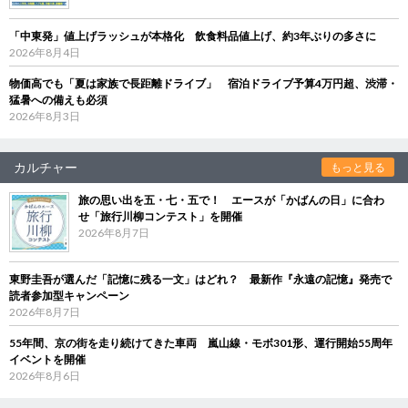
「中東発」値上げラッシュが本格化 飲食料品値上げ、約3年ぶりの多さに
2026年8月4日
物価高でも「夏は家族で長距離ドライブ」 宿泊ドライブ予算4万円超、渋滞・
猛暑への備えも必須
2026年8月3日
カルチャー
もっと見る
旅の思い出を五・七・五で！ エースが「かばんの日」に合わ
せ「旅行川柳コンテスト」を開催
2026年8月7日
東野圭吾が選んだ「記憶に残る一文」はどれ？ 最新作『永遠の記憶』発売で
読者参加型キャンペーン
2026年8月7日
55年間、京の街を走り続けてきた車両 嵐山線・モボ301形、運行開始55周年
イベントを開催
2026年8月6日