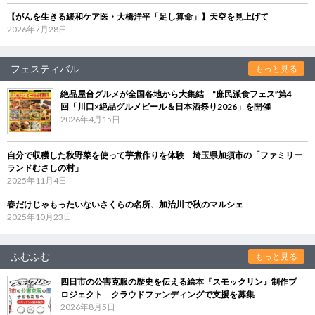
【がんを生きる緩和ケア医・大橋洋平「足し算命」】天空を見上げて
2026年7月28日
フェスティバル
もっと見る
絶品屋台グルメが全国各地から大集結 “庶民派食フェス”第4
回「川口×絶品グルメビール＆日本酒祭り2026」を開催
2026年4月15日
自分で収穫した秋野菜を使って芋煮作りを体験 埼玉県加須市の「ファミリー
ランドむさしの村」
2025年11月4日
春だけじゃもったいないさくらの名所、加治川で秋のマルシェ
2025年10月23日
ふむふむ
もっと見る
四日市の公害克服の歴史を伝える絵本『スモックリン』制作プ
ロジェクト クラウドファンディングで支援を募集
2026年8月5日