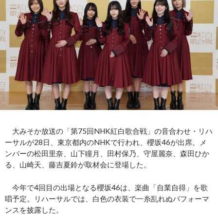
大みそか放送の「第75回NHK紅白歌合戦」の音合わせ・リハ
ーサルが28日、東京都内のNHKで行われ、櫻坂46が出席。メ
ンバーの松田里奈、山下瞳月、田村保乃、守屋麗奈、森田ひか
る、山崎天、藤吉夏鈴が取材会に登場した。
今年で4回目の出場となる櫻坂46は、楽曲「自業自得」を歌
唱予定。リハーサルでは、白色の衣装で一糸乱れぬパフォーマ
ンスを披露した。