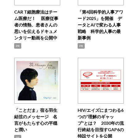
CAR T細胞療法はチー
「第4回科学的人事アワ
ム医療だ！ 医療従事
ード2025」を開催 デ
者の情熱、患者さんの
ータとAIで変わる人事
思いを伝えるドキュメ
戦略 科学的人事の最
ンタリー動画を公開中
新事例
PR
PR
「ことだま」宿る羽生
HIV/エイズにまつわる6
結弦のメッセージ 名
つの“理解のギャッ
言がもたらす心の平穏
プ”とは？ 2030年の流
と潤い
行終結を目指すGAP6の
特設サイトを公開
PR