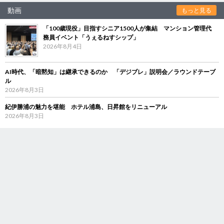
動画
もっと見る
「100歳現役」目指すシニア1500人が集結 マンション管理代
務員イベント「うぇるねすシップ」
2026年8月4日
AI時代、「暗黙知」は継承できるのか 「デジブレ」説明会／ラウンドテーブ
ル
2026年8月3日
紀伊勝浦の魅力を堪能 ホテル浦島、日昇館をリニューアル
2026年8月3日