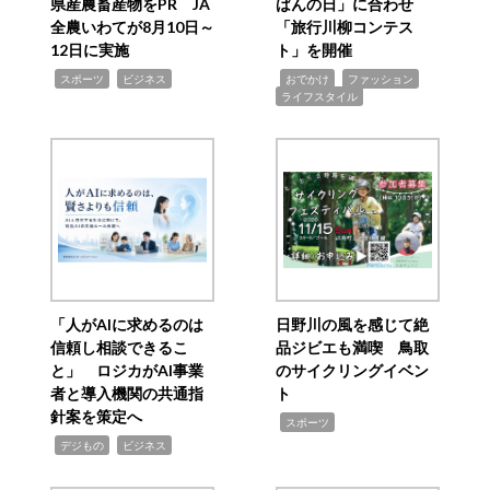
県産農畜産物をPR JA
ばんの日」に合わせ
全農いわてが8月10日～
「旅行川柳コンテス
12日に実施
ト」を開催
,
,
,
,
,
スポーツ
ビジネス
おでかけ
ファッション
ライフスタイル
「人がAIに求めるのは
日野川の風を感じて絶
信頼し相談できるこ
品ジビエも満喫 鳥取
と」 ロジカがAI事業
のサイクリングイベン
者と導入機関の共通指
ト
針案を策定へ
,
スポーツ
,
,
デジもの
ビジネス