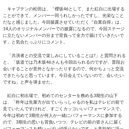
キャプテンの松田は、「櫻坂46として、また紅白に出場する
ことができて、メンバー一同うれしかったですし、光栄なこと
だなと感じました。今回披露させていただく『自業自得』は、
14人のオリジナルメンバーでの披露になるので、今回ステージ
に立たないメンバーの分まで背負って全力で届けていきたいで
す」と気合たっぷりにコメント。
「共演者との交流で楽しみにしていることは?」と質問される
と、「坂道では乃木坂46さんも今回出られるのですが、普段お
会いすることが意外となかったりするので、何かちょっと交流
できたらなと思っています。今日会えていないので、会いたい
ですね」と声を弾ませた。
紅白に初出場で、初めてのセンターを務める3期生の山下
は、「昨年は先輩方が出ていらっしゃるのを私はテレビの前で
見ていたんですけれど、すごくカッコいいパフォーマンスで。
今年は初めて3期生が何人か一緒にパフォーマンスに参加する
ので、3期生の思いも背負いつつ、テレビの前の皆さんに届く
パフォーマンスを精いっぱい頑張りたいです」と意欲的に語っ