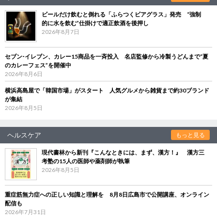
ビールだけ飲むと倒れる「ふらつくビアグラス」発売 “強制
的に水を飲む”仕掛けで適正飲酒を後押し
2026年8月7日
セブン‐イレブン、カレー15商品を一斉投入 名店監修から冷製うどんまで“夏
のカレーフェス”を開催中
2026年8月6日
横浜高島屋で「韓国市場」がスタート 人気グルメから雑貨まで約30ブランド
が集結
2026年8月5日
ヘルスケア
もっと見る
現代書林から新刊『こんなときには、まず、漢方！』 漢方三
考塾の15人の医師や薬剤師が執筆
2026年8月5日
重症筋無力症への正しい知識と理解を 8月8日広島市で公開講座、オンライン
配信も
2026年7月31日