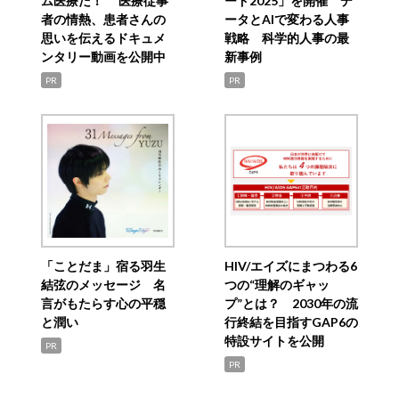
ム医療だ！ 医療従事
ード2025」を開催 デ
者の情熱、患者さんの
ータとAIで変わる人事
思いを伝えるドキュメ
戦略 科学的人事の最
ンタリー動画を公開中
新事例
PR
PR
「ことだま」宿る羽生
HIV/エイズにまつわる6
結弦のメッセージ 名
つの“理解のギャッ
言がもたらす心の平穏
プ”とは？ 2030年の流
と潤い
行終結を目指すGAP6の
特設サイトを公開
PR
PR