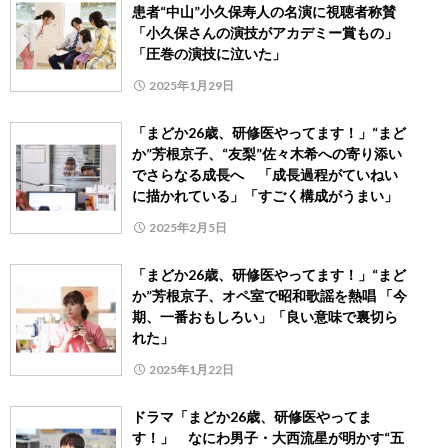
患者“中山”小久保寿人の名演に視聴者称賛
「小久保さんの演技がアカデミー賞もの」
「圧巻の演技に泣いた」
2025年1月29日
「まどか26歳、研修医やってます！」“まど
か”芳根京子、“友梨”佐々木希への寄り添い
でさらなる成長へ 「成長過程がていねい
に描かれている」「すごく構成がうまい」
2025年2月5日
「まどか26歳、研修医やってます！」“まど
か”芳根京子、オペ室で昭和歌謡を熱唱 「今
期、一番おもしろい」「良い意味で裏切ら
れた」
2025年1月22日
ドラマ「まどか26歳、研修医やってま
す！」 なにわ男子・大西流星が明かす“五