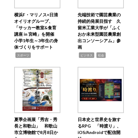
横浜F・マリノス×日清
先端技術で園芸農業の
オイリオグループ、
持続的発展目指す 久
「サッカー教室&食育
留米工業大学が「ふく
講座 in 宮崎」を開催
おか未来型園芸農業創
小学1年生～3年生の身
出コンソーシアム」参
体づくりをサポート
画
,
,
,
スポーツ
ビジネス
社会
夏季企画展「秀吉・秀
日本史と世界史を旅す
長と和歌山」 和歌山
るRPG 「時渡り」、
市立博物館で8月8日か
iOS/Androidで配信開