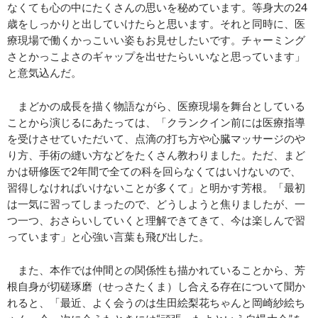
なくても心の中にたくさんの思いを秘めています。等身大の24
歳をしっかりと出していけたらと思います。それと同時に、医
療現場で働くかっこいい姿もお見せしたいです。チャーミング
さとかっこよさのギャップを出せたらいいなと思っています」
と意気込んだ。
まどかの成長を描く物語ながら、医療現場を舞台としている
ことから演じるにあたっては、「クランクイン前には医療指導
を受けさせていただいて、点滴の打ち方や心臓マッサージのや
り方、手術の縫い方などをたくさん教わりました。ただ、まど
かは研修医で2年間で全ての科を回らなくてはいけないので、
習得しなければいけないことが多くて」と明かす芳根。「最初
は一気に習ってしまったので、どうしようと焦りましたが、一
つ一つ、おさらいしていくと理解できてきて、今は楽しんで習
っています」と心強い言葉も飛び出した。
また、本作では仲間との関係性も描かれていることから、芳
根自身が切磋琢磨（せっさたくま）し合える存在について聞か
れると、「最近、よく会うのは生田絵梨花ちゃんと岡崎紗絵ち