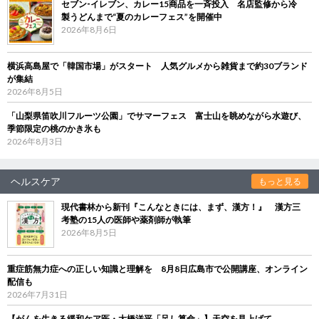
セブン‐イレブン、カレー15商品を一斉投入 名店監修から冷
製うどんまで“夏のカレーフェス”を開催中
2026年8月6日
横浜高島屋で「韓国市場」がスタート 人気グルメから雑貨まで約30ブランド
が集結
2026年8月5日
「山梨県笛吹川フルーツ公園」でサマーフェス 富士山を眺めながら水遊び、
季節限定の桃のかき氷も
2026年8月3日
ヘルスケア
もっと見る
現代書林から新刊『こんなときには、まず、漢方！』 漢方三
考塾の15人の医師や薬剤師が執筆
2026年8月5日
重症筋無力症への正しい知識と理解を 8月8日広島市で公開講座、オンライン
配信も
2026年7月31日
【がんを生きる緩和ケア医・大橋洋平「足し算命」】天空を見上げて