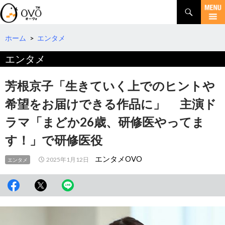
検
索
コ
ン
テ
ホーム
>
エンタメ
ン
エンタメ
ツ
へ
移
芳根京子「生きていく上でのヒントや
動
希望をお届けできる作品に」 主演ド
ラマ「まどか26歳、研修医やってま
す！」で研修医役
エンタメOVO
2025年1月12日
エンタメ