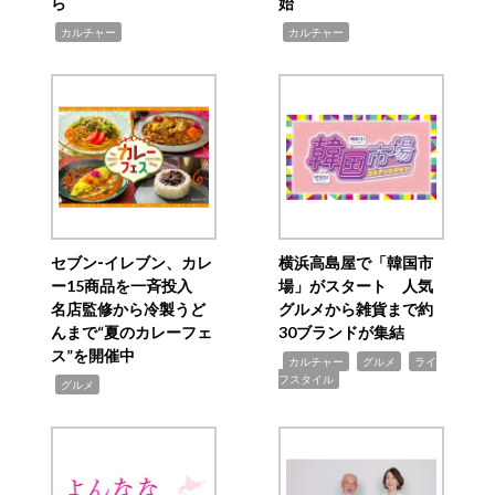
ら
始
,
,
カルチャー
カルチャー
セブン‐イレブン、カレ
横浜高島屋で「韓国市
ー15商品を一斉投入
場」がスタート 人気
名店監修から冷製うど
グルメから雑貨まで約
んまで“夏のカレーフェ
30ブランドが集結
ス”を開催中
,
,
,
カルチャー
グルメ
ライ
フスタイル
,
グルメ