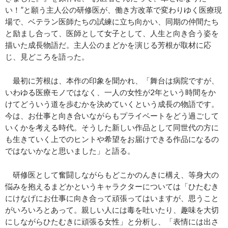
い！”と願う主人公の研修医が、働き方改革で変わりゆく医療現
場で、ベテラン医師たちの試練に立ち向かい、同期の仲間たち
と励まし合って、医師として女子として、人生と向き合う姿を
描いた成長物語だ。主人公のまどかを演じる芳根が取材に応
じ、見どころを語った。
最初に芳根は、本作の印象を聞かれ、「舞台は病院ですが、
いわゆる医療モノではなく、一人の女性が2年という時間をか
けてどういう道を歩むかを決めていくという成長の物語です。
今は、お仕事と向き合いながらもプライベートをどう過ごして
いくかを考える時代。そうした新しい作品として同世代の方に
も生きていく上でのヒントや希望をお届けできる作品になるの
ではないかなと思いました」と語る。
研修医として奮闘しながらもどこかのんきに構え、等身大の
悩みを抱えるまどかというキャラクターについては「ひたむき
にけなげにお仕事に向き合って頑張ってはいますが、思うこと
がいろいろとあって。親しい人には毒を吐いたり、趣味を大切
にしながらひたむきに頑張る女性」と分析し、「表情には出さ