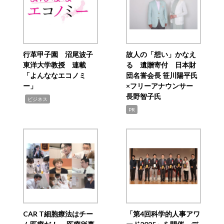
行革甲子園 沼尾波子
故人の「想い」かなえ
東洋大学教授 連載
る 遺贈寄付 日本財
「よんななエコノミ
団名誉会長 笹川陽平氏
ー」
×フリーアナウンサー
長野智子氏
,
ビジネス
PR
CAR T細胞療法はチー
「第4回科学的人事アワ