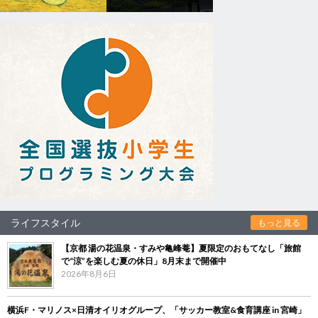
ライフスタイル
もっと見る
【京都 湯の花温泉・すみや亀峰菴】夏限定のおもてなし「旅館
で“涼”を楽しむ夏の休日」8月末まで開催中
2026年8月6日
横浜F・マリノス×日清オイリオグループ、「サッカー教室&食育講座 in 宮崎」