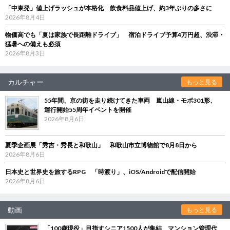
「中東発」値上げラッシュが本格化 飲食料品値上げ、約3年ぶりの多さに
2026年8月4日
物価高でも「夏は家族で長距離ドライブ」 宿泊ドライブ予算4万円超、渋滞・
猛暑への備えも必須
2026年8月3日
カルチャー
もっと見る
55年間、京の街を走り続けてきた車両 嵐山線・モボ301形、
運行開始55周年イベントを開催
2026年8月6日
夏季企画展「秀吉・秀長と和歌山」 和歌山市立博物館で8月8日から
2026年8月6日
日本史と世界史を旅するRPG 「時渡り」、iOS/Androidで配信開始
2026年8月6日
動画
もっと見る
「100歳現役」目指すシニア1500人が集結 マンション管理代