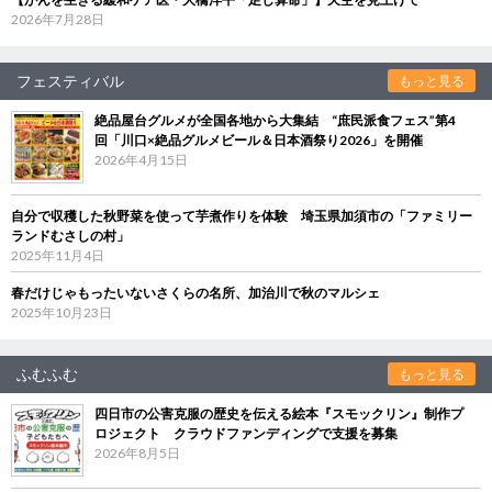
2026年7月28日
フェスティバル
もっと見る
絶品屋台グルメが全国各地から大集結 “庶民派食フェス”第4
回「川口×絶品グルメビール＆日本酒祭り2026」を開催
2026年4月15日
自分で収穫した秋野菜を使って芋煮作りを体験 埼玉県加須市の「ファミリー
ランドむさしの村」
2025年11月4日
春だけじゃもったいないさくらの名所、加治川で秋のマルシェ
2025年10月23日
ふむふむ
もっと見る
四日市の公害克服の歴史を伝える絵本『スモックリン』制作プ
ロジェクト クラウドファンディングで支援を募集
2026年8月5日