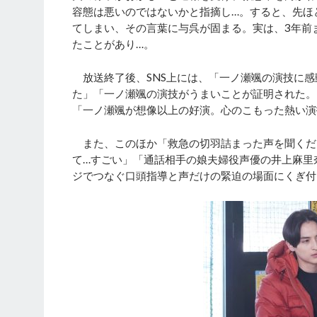
容態は悪いのではないかと指摘し…。すると、先ほ
てしまい、その言葉に与呉が固まる。実は、3年前
たことがあり…。
放送終了後、SNS上には、「一ノ瀬颯の演技に感
た」「一ノ瀬颯の演技がうまいことが証明された。
「一ノ瀬颯が想像以上の好演。心のこもった熱い演
また、このほか「救急の切羽詰まった声を聞くだ
て…すごい」「通話相手の娘夫婦役声優の井上麻里
ジでつなぐ口頭指導と声だけの緊迫の場面にくぎ付