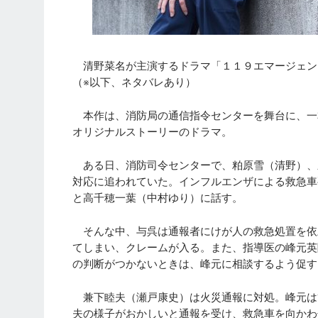
清野菜名が主演するドラマ「１１９エマージェンシ
（※以下、ネタバレあり）
本作は、消防局の通信指令センターを舞台に、一
オリジナルストーリーのドラマ。
ある日、消防司令センターで、粕原雪（清野）、
対応に追われていた。インフルエンザによる救急車
と高千穂一葉（中村ゆり）に話す。
そんな中、与呉は通報者にけが人の救急処置を依
てしまい、クレームが入る。また、指導医の峰元英
の判断がつかないときは、峰元に相談するよう促す
兼下睦夫（瀬戸康史）は火災通報に対処。峰元は
夫の様子がおかしいと通報を受け、救急車を向かわ