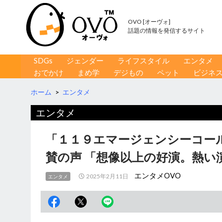
OVO [オーヴォ]
話題の情報を発信するサイト
コンテンツへ移動
検
SDGs
ジェンダー
ライフスタイル
エンタメ
索
おでかけ
まめ学
デジもの
ペット
ビジネ
ホーム
>
エンタメ
エンタメ
「１１９エマージェンシーコール
賛の声 「想像以上の好演。熱い
エンタメOVO
2025年2月11日
エンタメ