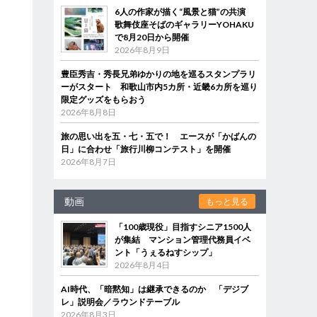
6人の作家が描く“風景と猫”の共演
歌舞伎座そばのギャラリーYOHAKU
で8月20日から開催
2026年8月9日
豊臣秀吉・秀長兄弟ゆかりの地を巡るスタンプラリ
ーがスタート 和歌山市内5カ所・近畿6カ所を巡り
限定グッズをもらおう
2026年8月8日
旅の思い出を五・七・五で！ エースが「かばんの
日」に合わせ「旅行川柳コンテスト」を開催
2026年8月7日
動画
もっと見る
「100歳現役」目指すシニア1500人
が集結 マンション管理代務員イベ
ント「うぇるねすシップ」
2026年8月4日
AI時代、「暗黙知」は継承できるのか 「デジブ
レ」説明会／ラウンドテーブル
2026年8月3日