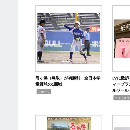
弓ヶ浜（鳥取）が初勝利 全日本学
LVに敗
童野球の1回戦
ィーブラ
ルワール
,
スポーツ
,
ライフスタ