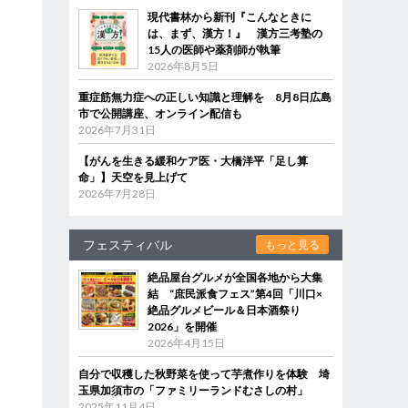
現代書林から新刊『こんなときに
は、まず、漢方！』 漢方三考塾の
15人の医師や薬剤師が執筆
2026年8月5日
重症筋無力症への正しい知識と理解を 8月8日広島
市で公開講座、オンライン配信も
2026年7月31日
【がんを生きる緩和ケア医・大橋洋平「足し算
命」】天空を見上げて
2026年7月28日
フェスティバル
もっと見る
絶品屋台グルメが全国各地から大集
結 “庶民派食フェス”第4回「川口×
絶品グルメビール＆日本酒祭り
2026」を開催
2026年4月15日
自分で収穫した秋野菜を使って芋煮作りを体験 埼
玉県加須市の「ファミリーランドむさしの村」
2025年11月4日