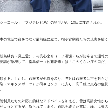
ーコール」（フジテレビ系）の第4話が、10日に放送された。
本の電話で命をつなぐ最前線に立つ、指令管制員たちの現実を描
新島紗良（見上愛）、与呉心之介（一ノ瀬颯）らが指令台で通報
要請が急増して、堂島信一（佐藤浩市）は「このくらい序の口だ
頼する。しかし、通報者が処置を渋り、与呉は通報者に声を荒ら
隆（マキタスポーツ）が司令センターに入り、高千穂は患者の症
。
管制員たちの対応に的確なアドバイスを加える。雪は高齢女性か
せようとするが、断られてしまう。通話を終えた雪に、峰元は夫