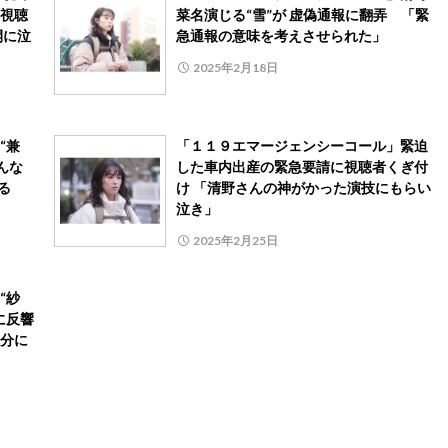
視聴
菜名演じる“雪”が 虚偽通報に翻弄 「緊
開に泣
急通報の意味を考えさせられた」
2025年2月18日
“兼
「１１９エマージェンシーコール」緊迫
んな
した車内出産の緊急要請に視聴者くぎ付
る
け 「清野さんの神がかった演技にもらい
泣き」
2025年2月25日
“紗
に反響
分に