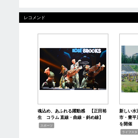
レコメンド
魂込め、あふれる躍動感 【正田裕
新しい水
生 コラム 直線・曲線・斜め線】
市・豊平
を開催
,
スポーツ
,
ライフスタ