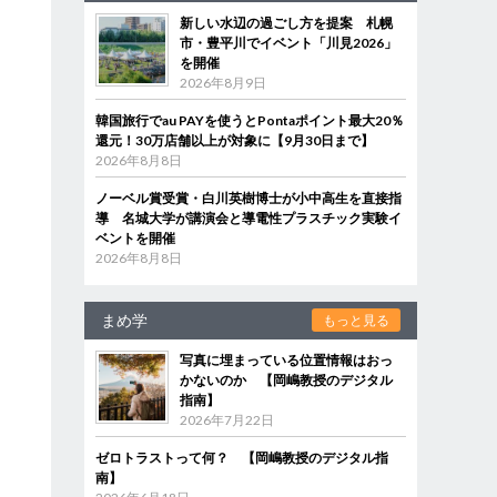
新しい水辺の過ごし方を提案 札幌
市・豊平川でイベント「川見2026」
を開催
2026年8月9日
韓国旅行でau PAYを使うとPontaポイント最大20％
還元！30万店舗以上が対象に【9月30日まで】
」
2026年8月8日
ノーベル賞受賞・白川英樹博士が小中高生を直接指
導 名城大学が講演会と導電性プラスチック実験イ
っ
ベントを開催
2026年8月8日
まめ学
もっと見る
写真に埋まっている位置情報はおっ
かないのか 【岡嶋教授のデジタル
指南】
2026年7月22日
ゼロトラストって何？ 【岡嶋教授のデジタル指
南】