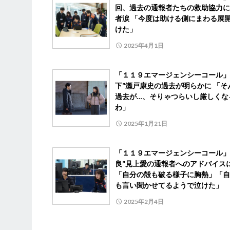
回、過去の通報者たちの救助協力に
者涙 「今度は助ける側にまわる展
けた」
2025年4月1日
「１１９エマージェンシーコール」
下”瀬戸康史の過去が明らかに 「そ
過去が…、そりゃつらいし厳しくな
わ」
2025年1月21日
「１１９エマージェンシーコール」
良”見上愛の通報者へのアドバイス
「自分の殻も破る様子に胸熱」「自
も言い聞かせてるようで泣けた」
2025年2月4日