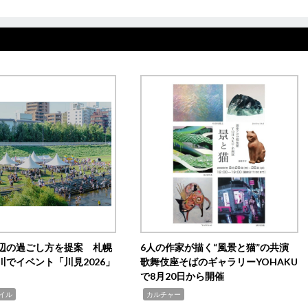
辺の過ごし方を提案 札幌
6人の作家が描く“風景と猫”の共演
川でイベント「川見2026」
歌舞伎座そばのギャラリーYOHAKU
で8月20日から開催
,
イル
カルチャー