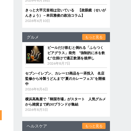
2026年6月18日
きっと大平元首相は泣いている 【政眼鏡（せいが
んきょう）－本田雅俊の政治コラム】
2026年6月10日
グルメ
もっと見る
ビールだけ飲むと倒れる「ふらつく
ビアグラス」発売 “強制的に水を飲
む”仕掛けで適正飲酒を後押し
2026年8月7日
セブン‐イレブン、カレー15商品を一斉投入 名店
監修から冷製うどんまで“夏のカレーフェス”を開催
中
2026年8月6日
横浜高島屋で「韓国市場」がスタート 人気グルメ
から雑貨まで約30ブランドが集結
2026年8月5日
ヘルスケア
もっと見る