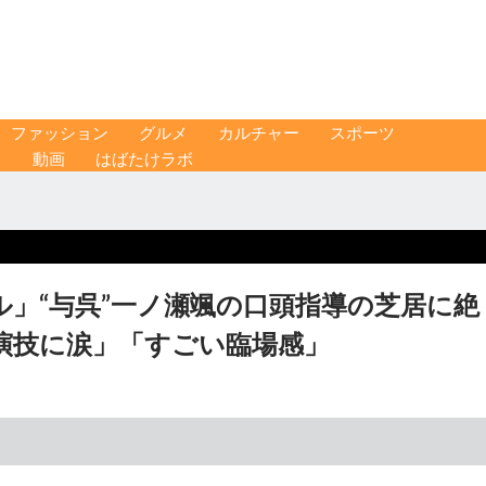
ファッション
グルメ
カルチャー
スポーツ
ス
動画
はばたけラボ
」“与呉”一ノ瀬颯の口頭指導の芝居に絶
演技に涙」「すごい臨場感」