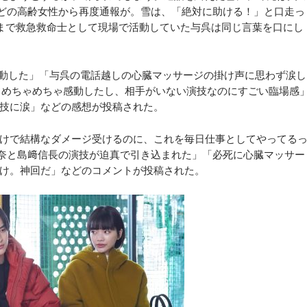
どの高齢女性から再度通報が。雪は、「絶対に助ける！」と口走っ
まで救急救命士として現場で活動していた与呉は同じ言葉を口にし
動した」「与呉の電話越しの心臓マッサージの掛け声に思わず涙し
 めちゃめちゃ感動したし、相手がいない演技なのにすごい臨場感
技に涙」などの感想が投稿された。
けで結構なダメージ受けるのに、これを毎日仕事としてやってる
奈と島﨑信長の演技が迫真で引き込まれた」「必死に心臓マッサー
け。神回だ」などのコメントが投稿された。