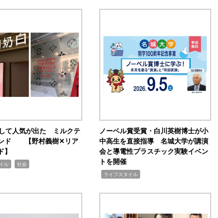
訴して人気が出た ミルクテ
ノーベル賞受賞・白川英樹博士が小
ンド 【野村義樹✕リア
中高生を直接指導 名城大学が講演
ド】
会と導電性プラスチック実験イベン
トを開催
,
イル
社会
,
ライフスタイル