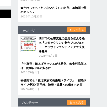
春だけじゃもったいないさくらの名所、加治川で秋
のマルシェ
2025年10月23日
ふむふむ
もっと見る
四日市の公害克服の歴史を伝える絵
本『スモックリン』制作プロジェク
ト クラウドファンディングで支援
を募集
2026年8月5日
「中東発」値上げラッシュが本格化 飲食料品値上
げ、約3年ぶりの多さに
2026年8月4日
物価高でも「夏は家族で長距離ドライブ」 宿泊ド
ライブ予算4万円超、渋滞・猛暑への備えも必須
2026年8月3日
カルチャー
もっと見る