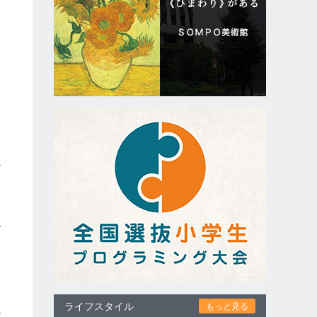
く
の
」
げ
状
ら
ライフスタイル
もっと見る
の