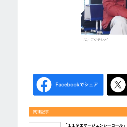
（C）フジテレビ
関連記事
「１１９エマージェンシーコール」