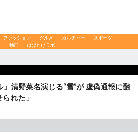
ファッション
グルメ
カルチャー
スポーツ
ス
動画
はばたけラボ
」清野菜名演じる“雪”が 虚偽通報に翻
せられた」