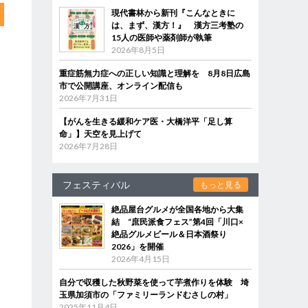
現代書林から新刊『こんなときに
は、まず、漢方！』 漢方三考塾の
15人の医師や薬剤師が執筆
2026年8月5日
重症筋無力症への正しい知識と理解を 8月8日広島
市で公開講座、オンライン配信も
2026年7月31日
【がんを生きる緩和ケア医・大橋洋平「足し算
命」】天空を見上げて
2026年7月28日
フェスティバル
もっと見る
絶品屋台グルメが全国各地から大集
結 “庶民派食フェス”第4回「川口×
絶品グルメビール＆日本酒祭り
2026」を開催
2026年4月15日
自分で収穫した秋野菜を使って芋煮作りを体験 埼
玉県加須市の「ファミリーランドむさしの村」
2025年11月4日