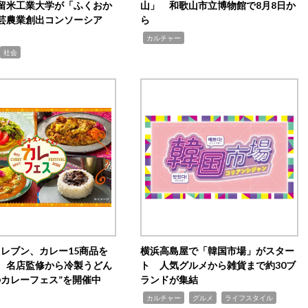
留米工業大学が「ふくおか
山」 和歌山市立博物館で8月8日か
芸農業創出コンソーシア
ら
,
カルチャー
社会
イレブン、カレー15商品を
横浜高島屋で「韓国市場」がスター
 名店監修から冷製うどん
ト 人気グルメから雑貨まで約30ブ
のカレーフェス”を開催中
ランドが集結
,
,
,
カルチャー
グルメ
ライフスタイル