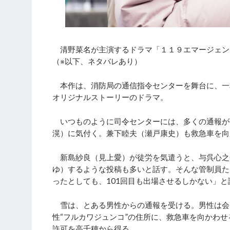
清野菜名が主演するドラマ「１１９エマージェンシ
（※以下、ネタバレあり）
本作は、消防局の通信指令センターを舞台に、一
オリジナルストーリーのドラマ。
いつものように司令センターには、多くの通報が
滉）に気付く。兼下睦夫（瀬戸康史）も救急車を向
新島紗良（見上愛）が徒労を気遣うと、与呉心之介
ゆ）するような投稿も多いと話す。そんな管制員たち
ったとしても、101回目も出場させるしかない」と
雪は、とある男性からの通報を受ける。男性は会
性“フルカワジュンコ”の住所に、救急車を向かわ
許可を高千穂から得る。