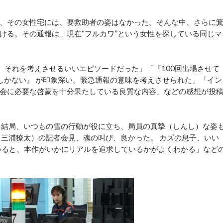
、その女性宅には、要救助者の姿はなかった。そんな中、さらに
ける。その通報は、現在“フルカワ”という女性を探している同じマ
、それを考えさせるいいエピソードだった」「『100回出場させて
るしかない』 が印象深い。緊急通報の意味を考えさせられた」「イン
会に必要な啓蒙を十分果たしている良質な内容」などの感想が投
 結局、いつもの雪の行動が役に立ち、局員の真摯（しんし）な姿
（三浦獠太）の記者会見、魂の叫び、良かった。 カズの息子、いい
いると、本作がいかにリアルを追求しているかがよくわかる」など