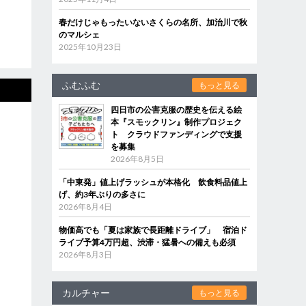
春だけじゃもったいないさくらの名所、加治川で秋
のマルシェ
2025年10月23日
ふむふむ
もっと見る
四日市の公害克服の歴史を伝える絵
本『スモックリン』制作プロジェク
ト クラウドファンディングで支援
を募集
2026年8月5日
「中東発」値上げラッシュが本格化 飲食料品値上
げ、約3年ぶりの多さに
2026年8月4日
物価高でも「夏は家族で長距離ドライブ」 宿泊ド
ライブ予算4万円超、渋滞・猛暑への備えも必須
2026年8月3日
カルチャー
もっと見る