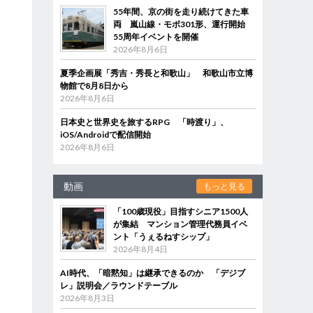
55年間、京の街を走り続けてきた車
両 嵐山線・モボ301形、運行開始
55周年イベントを開催
2026年8月6日
夏季企画展「秀吉・秀長と和歌山」 和歌山市立博
物館で8月8日から
2026年8月6日
日本史と世界史を旅するRPG 「時渡り」、
iOS/Androidで配信開始
2026年8月6日
動画
もっと見る
「100歳現役」目指すシニア1500人
が集結 マンション管理代務員イベ
ント「うぇるねすシップ」
2026年8月4日
AI時代、「暗黙知」は継承できるのか 「デジブ
レ」説明会／ラウンドテーブル
2026年8月3日