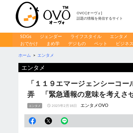
OVO [オーヴォ]
話題の情報を発信するサイト
コンテンツへ移動
検
SDGs
ジェンダー
ライフスタイル
エンタメ
索
おでかけ
まめ学
デジもの
ペット
ビジネ
ホーム
>
エンタメ
エンタメ
「１１９エマージェンシーコール
弄 「緊急通報の意味を考えさ
エンタメOVO
2025年2月18日
エンタメ