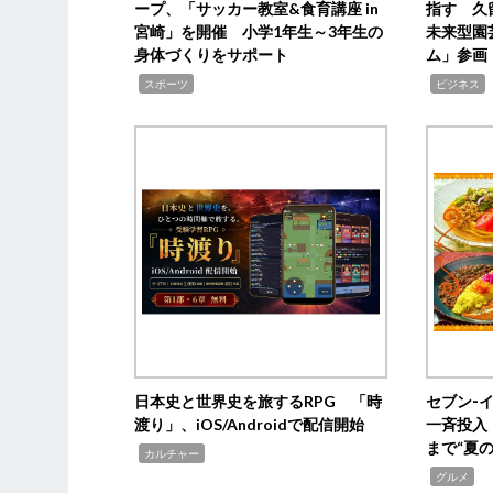
ープ、「サッカー教室&食育講座 in
指す 久
宮崎」を開催 小学1年生～3年生の
未来型園
身体づくりをサポート
ム」参画
,
,
,
スポーツ
ビジネス
日本史と世界史を旅するRPG 「時
セブン‐
渡り」、iOS/Androidで配信開始
一斉投入
まで“夏
,
カルチャー
,
グルメ