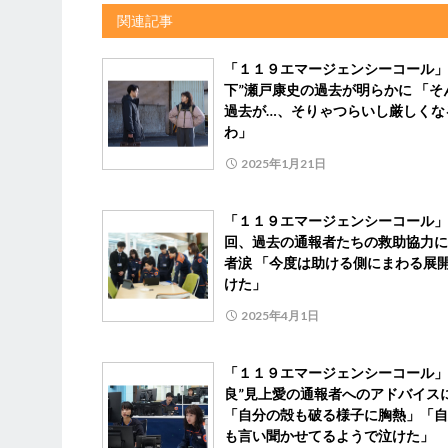
関連記事
「１１９エマージェンシーコール」
下”瀬戸康史の過去が明らかに 「そ
過去が…、そりゃつらいし厳しくな
わ」
2025年1月21日
「１１９エマージェンシーコール」
回、過去の通報者たちの救助協力に
者涙 「今度は助ける側にまわる展
けた」
2025年4月1日
「１１９エマージェンシーコール」
良”見上愛の通報者へのアドバイス
「自分の殻も破る様子に胸熱」「自
も言い聞かせてるようで泣けた」