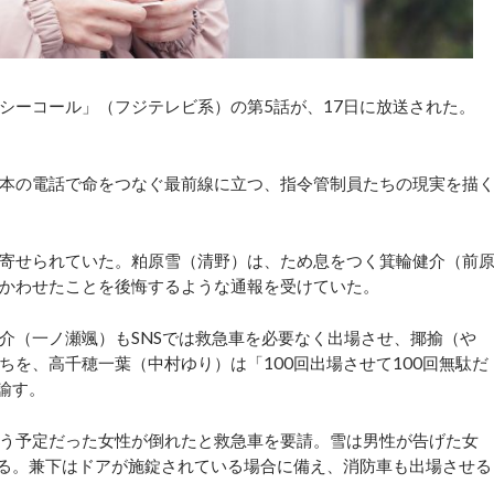
ーコール」（フジテレビ系）の第5話が、17日に放送された。
本の電話で命をつなぐ最前線に立つ、指令管制員たちの現実を描
寄せられていた。粕原雪（清野）は、ため息をつく箕輪健介（前
かわせたことを後悔するような通報を受けていた。
（一ノ瀬颯）もSNSでは救急車を必要なく出場させ、揶揄（や
を、高千穂一葉（中村ゆり）は「100回出場させて100回無駄だ
諭す。
う予定だった女性が倒れたと救急車を要請。雪は男性が告げた女
せる。兼下はドアが施錠されている場合に備え、消防車も出場させる