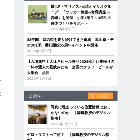
横浜F・マリノス×日清オイリオグル
ープ、「サッカー教室&食育講座 in
箕
宮崎」を開催 小学1年生～3年生の
身体づくりをサポート
2026年8月6日
55年間、京の街を走り続けてきた車両 嵐山線・モ
ボ301形、運行開始55周年イベントを開催
2026年8月6日
稿
【入場無料！大江戸ビール祭り2026秋】仕事帰りの
一杯や週末の昼飲みにも！全国のクラフトビールが
大集合｜品川
2026年8月6日
も
の
まめ学
もっと見る
写真に埋まっている位置情報はおっ
かないのか 【岡嶋教授のデジタル
指南】
2026年7月22日
ゼロトラストって何？ 【岡嶋教授のデジタル指