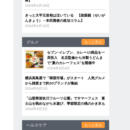
南】
2026年6月18日
きっと大平元首相は泣いている 【政眼鏡（せいが
んきょう）－本田雅俊の政治コラム】
2026年6月10日
グルメ
もっと見る
セブン‐イレブン、カレー15商品を一
斉投入 名店監修から冷製うどんま
で“夏のカレーフェス”を開催中
2026年8月6日
横浜高島屋で「韓国市場」がスタート 人気グルメ
から雑貨まで約30ブランドが集結
2026年8月5日
「山梨県笛吹川フルーツ公園」でサマーフェス 富
士山を眺めながら水遊び、季節限定の桃のかき氷も
2026年8月3日
ヘルスケア
もっと見る