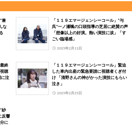
“兼
「１１９エマージェンシーコール」“与
んな
呉”一ノ瀬颯の口頭指導の芝居に絶賛の声
る
「想像以上の好演。熱い演技に涙」「す
ごい臨場感」
2025年2月11日
最終
「１１９エマージェンシーコール」緊迫
視聴
した車内出産の緊急要請に視聴者くぎ付
開に泣
け 「清野さんの神がかった演技にもらい
泣き」
2025年2月25日
“紗
に反響
分に