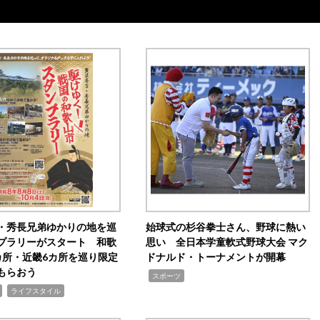
・秀長兄弟ゆかりの地を巡
始球式の杉谷拳士さん、野球に熱い
プラリーがスタート 和歌
思い 全日本学童軟式野球大会 マク
カ所・近畿6カ所を巡り限定
ドナルド・トーナメントが開幕
もらおう
,
スポーツ
,
ライフスタイル