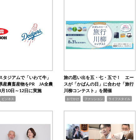
スタジアムで「いわて牛」
旅の思い出を五・七・五で！ エー
県産農畜産物をPR JA全農
スが「かばんの日」に合わせ「旅行
月10日～12日に実施
川柳コンテスト」を開催
,
,
,
ビジネス
おでかけ
ファッション
ライフスタイル