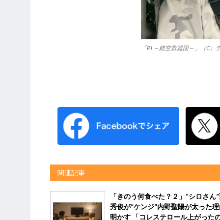
「PJ ～航空救難団～」（C）
関連記事
「きのう何食べた？２」“シロさん”
秀俊が“ケンジ”内野聖陽が太った理
明かす 「コレステロール上がった