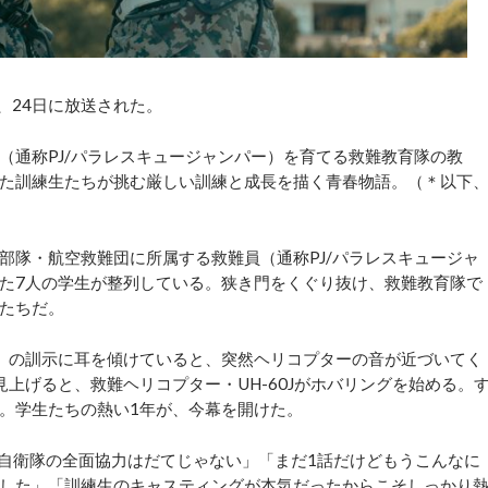
、24日に放送された。
通称PJ/パラレスキュージャンパー）を育てる救難教育隊の教
た訓練生たちが挑む厳しい訓練と成長を描く青春物語。（＊以下
隊・航空救難団に所属する救難員（通称PJ/パラレスキュージャ
た7人の学生が整列している。狭き門をくぐり抜け、救難教育隊で
ーたちだ。
）の訓示に耳を傾けていると、突然ヘリコプターの音が近づいてく
上げると、救難ヘリコプター・UH-60Jがホバリングを始める。
。学生たちの熱い1年が、今幕を開けた。
自衛隊の全面協力はだてじゃない」「まだ1話だけどもうこんなに
した」「訓練生のキャスティングが本気だったからこそしっかり