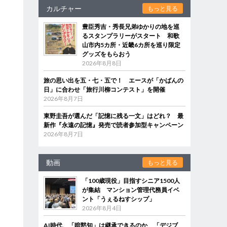
カルチャー
もっと見る
豊臣秀吉・秀長兄弟ゆかりの地を巡
るスタンプラリーがスタート 和歌
山市内5カ所・近畿6カ所を巡り限定
グッズをもらおう
2026年8月8日
旅の思い出を五・七・五で！ エースが「かばんの
日」に合わせ「旅行川柳コンテスト」を開催
2026年8月7日
東野圭吾が選んだ「記憶に残る一文」はどれ？ 最
新作『永遠の記憶』発売で読者参加型キャンペーン
2026年8月7日
動画
もっと見る
「100歳現役」目指すシニア1500人
が集結 マンション管理代務員イベ
ント「うぇるねすシップ」
2026年8月4日
AI時代、「暗黙知」は継承できるのか 「デジブ