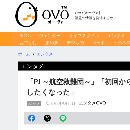
OVO [オーヴォ]
話題の情報を発信するサイト
コンテンツへ移動
検
SDGs
ジェンダー
ライフスタイル
エンタメ
索
おでかけ
まめ学
デジもの
ペット
ビジネ
ホーム
>
エンタメ
エンタメ
「PJ ～航空救難団～」「初回
したくなった」
エンタメOVO
2025年4月25日
エンタメ