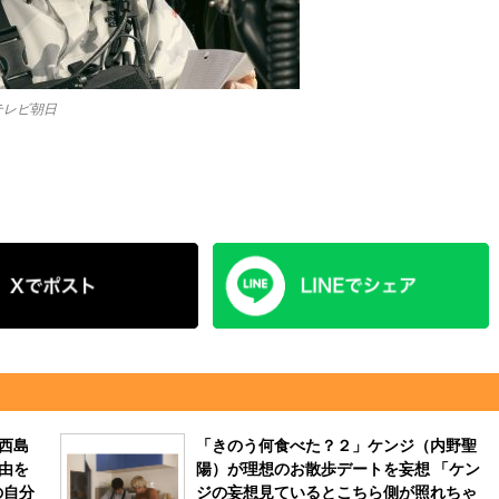
テレビ朝日
西島
「きのう何食べた？２」ケンジ（内野聖
由を
陽）が理想のお散歩デートを妄想 「ケン
の自分
ジの妄想見ているとこちら側が照れちゃ