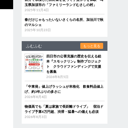
玉県加須市の「ファミリーランドむさしの村」
2025年11月4日
春だけじゃもったいないさくらの名所、加治川で秋
のマルシェ
2025年10月23日
ふむふむ
もっと見る
四日市の公害克服の歴史を伝える絵
本『スモックリン』制作プロジェク
ト クラウドファンディングで支援
を募集
2026年8月5日
「中東発」値上げラッシュが本格化 飲食料品値上
げ、約3年ぶりの多さに
2026年8月4日
物価高でも「夏は家族で長距離ドライブ」 宿泊ド
ライブ予算4万円超、渋滞・猛暑への備えも必須
2026年8月3日