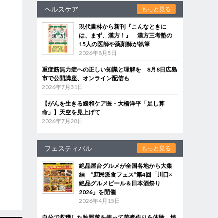
ヘルスケア
もっと見る
現代書林から新刊『こんなときに
は、まず、漢方！』 漢方三考塾の
15人の医師や薬剤師が執筆
2026年8月5日
重症筋無力症への正しい知識と理解を 8月8日広島
市で公開講座、オンライン配信も
2026年7月31日
【がんを生きる緩和ケア医・大橋洋平「足し算
命」】天空を見上げて
2026年7月28日
フェスティバル
もっと見る
絶品屋台グルメが全国各地から大集
結 “庶民派食フェス”第4回「川口×
絶品グルメビール＆日本酒祭り
2026」を開催
2026年4月15日
自分で収穫した秋野菜を使って芋煮作りを体験 埼