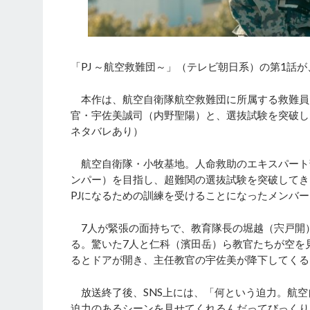
「PJ ～航空救難団～」（テレビ朝日系）の第1話が
本作は、航空自衛隊航空救難団に所属する救難員（
官・宇佐美誠司（内野聖陽）と、選抜試験を突破し
ネタバレあり）
航空自衛隊・小牧基地。人命救助のエキスパート部
ンパー）を目指し、超難関の選抜試験を突破してき
PJになるための訓練を受けることになったメンバ
7人が緊張の面持ちで、教育隊長の堀越（宍戸開
る。驚いた7人と仁科（濱田岳）ら教官たちが空を見
るとドアが開き、主任教官の宇佐美が降下してくる
放送終了後、SNS上には、「何という迫力。航空
迫力のあるシーンを見せてくれるんだってびっくり