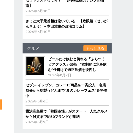
ゼロトラストって何？ 【岡嶋教授のデジタル指
南】
2026年6月18日
きっと大平元首相は泣いている 【政眼鏡（せいが
んきょう）－本田雅俊の政治コラム】
2026年6月10日
グルメ
もっと見る
ビールだけ飲むと倒れる「ふらつく
ビアグラス」発売 “強制的に水を飲
む”仕掛けで適正飲酒を後押し
2026年8月7日
セブン‐イレブン、カレー15商品を一斉投入 名店
監修から冷製うどんまで“夏のカレーフェス”を開催
中
2026年8月6日
横浜高島屋で「韓国市場」がスタート 人気グルメ
から雑貨まで約30ブランドが集結
2026年8月5日