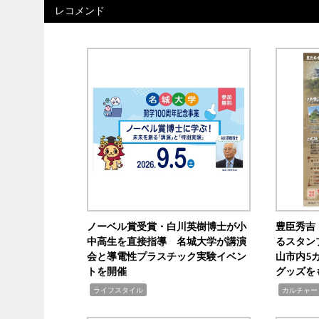
レコメンド
ノーベル賞受賞・白川英樹博士が小
豊臣秀吉
中高生を直接指導 名城大学が講演
るスタン
会と導電性プラスチック実験イベン
山市内5
トを開催
グッズを
,
,
ライフスタイル
カルチャー