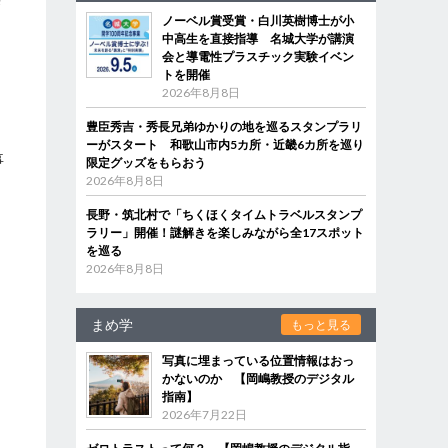
な
ノーベル賞受賞・白川英樹博士が小
中高生を直接指導 名城大学が講演
会と導電性プラスチック実験イベン
トを開催
。
2026年8月8日
豊臣秀吉・秀長兄弟ゆかりの地を巡るスタンプラリ
ーがスタート 和歌山市内5カ所・近畿6カ所を巡り
事
限定グッズをもらおう
2026年8月8日
と
長野・筑北村で「ちくほくタイムトラベルスタンプ
ラリー」開催！謎解きを楽しみながら全17スポット
を巡る
2026年8月8日
まめ学
もっと見る
写真に埋まっている位置情報はおっ
かないのか 【岡嶋教授のデジタル
指南】
2026年7月22日