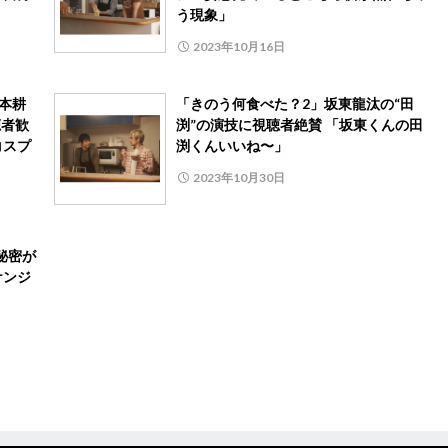
う現象」
2023年10月16日
本耕
「きのう何食べた？2」坂東龍汰の“田
聴者歓
渕”の演技に視聴者絶賛 「坂東くんの田
コスプ
渕くんいいね︎〜」
2023年10月30日
秘密が
ケンジ