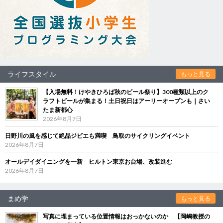
ライフスタイル
もっと見る
【入場無料！けやきひろば秋のビール祭り】300種類以上のク
ラフトビールが集まる！土日祝日はアーリーオープンも｜さい
たま新都心
2026年8月7日
日野川の風を感じて絶品ジビエも満喫 鳥取のサイクリングイベント
2026年8月7日
オールデイダイニングを一新 ヒルトン東京お台場、改装進む
2026年8月7日
まめ学
もっと見る
写真に埋まっている位置情報はおっかないのか 【岡嶋教授の