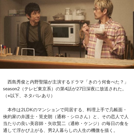
西島秀俊と内野聖陽が主演するドラマ「きのう何食べた？」
season2（テレビ東京系）の第4話が27日深夜に放送された。
（※以下、ネタバレあり）
本作は2LDKのマンションで同居する、料理上手で几帳面・
倹約家の弁護士・筧史朗（通称・シロさん）と、その恋人で人
当たりの良い美容師・矢吹賢二（通称・ケンジ）の毎日の食を
通して浮かび上がる、男2人暮らしの人生の機微を描く。