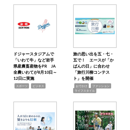
ドジャースタジアムで
旅の思い出を五・七・
「いわて牛」など岩手
五で！ エースが「か
県産農畜産物をPR JA
ばんの日」に合わせ
全農いわてが8月10日～
「旅行川柳コンテス
12日に実施
ト」を開催
,
,
,
,
,
スポーツ
ビジネス
おでかけ
ファッション
ライフスタイル