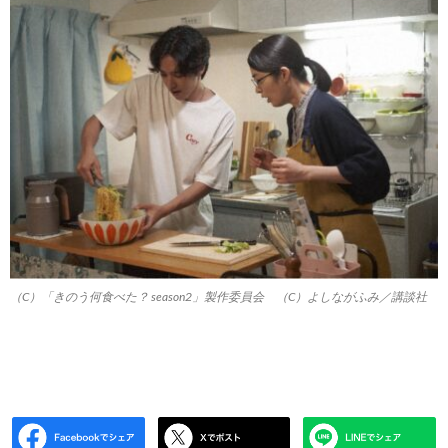
（C）「きのう何食べた？ season2」製作委員会 （C）よしながふみ／講談社