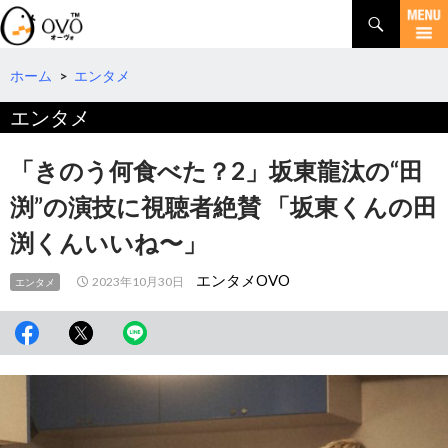
検
索
コ
ン
テ
ホーム
>
エンタメ
ン
エンタメ
ツ
へ
移
「きのう何食べた？2」坂東龍汰の“田
動
渕”の演技に視聴者絶賛 「坂東くんの田
渕くんいいね︎〜」
エンタメOVO
2023年10月30日
エンタメ