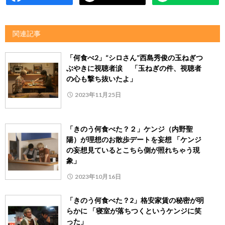
関連記事
「何食べ2」“シロさん”西島秀俊の玉ねぎつ
ぶやきに視聴者涙 「玉ねぎの件、視聴者
の心も撃ち抜いたよ」
2023年11月25日
「きのう何食べた？２」ケンジ（内野聖
陽）が理想のお散歩デートを妄想 「ケンジ
の妄想見ているとこちら側が照れちゃう現
象」
2023年10月16日
「きのう何食べた？2」格安家賃の秘密が明
らかに 「寝室が落ちつくというケンジに笑
った」