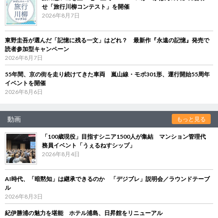
せ「旅行川柳コンテスト」を開催
2026年8月7日
東野圭吾が選んだ「記憶に残る一文」はどれ？ 最新作『永遠の記憶』発売で
読者参加型キャンペーン
2026年8月7日
55年間、京の街を走り続けてきた車両 嵐山線・モボ301形、運行開始55周年
イベントを開催
2026年8月6日
動画
もっと見る
「100歳現役」目指すシニア1500人が集結 マンション管理代
務員イベント「うぇるねすシップ」
2026年8月4日
AI時代、「暗黙知」は継承できるのか 「デジブレ」説明会／ラウンドテーブ
ル
2026年8月3日
紀伊勝浦の魅力を堪能 ホテル浦島、日昇館をリニューアル