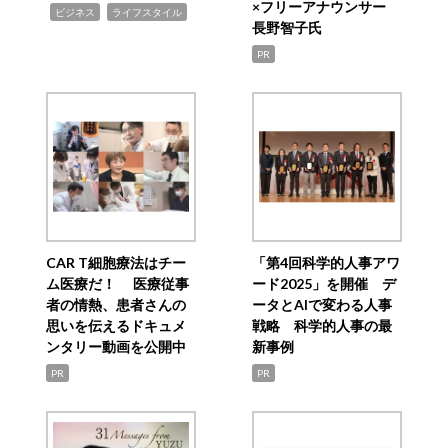
×フリーアナウンサー
,
,
ビジネス
ライフスタイル
長野智子氏
PR
CAR T細胞療法はチー
「第4回科学的人事アワ
ム医療だ！ 医療従事
ード2025」を開催 デ
者の情熱、患者さんの
ータとAIで変わる人事
思いを伝えるドキュメ
戦略 科学的人事の最
ンタリー動画を公開中
新事例
PR
PR