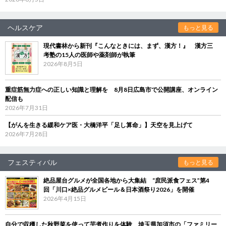
ヘルスケア
もっと見る
現代書林から新刊『こんなときには、まず、漢方！』 漢方三
考塾の15人の医師や薬剤師が執筆
2026年8月5日
重症筋無力症への正しい知識と理解を 8月8日広島市で公開講座、オンライン
配信も
2026年7月31日
【がんを生きる緩和ケア医・大橋洋平「足し算命」】天空を見上げて
2026年7月28日
フェスティバル
もっと見る
絶品屋台グルメが全国各地から大集結 “庶民派食フェス”第4
回「川口×絶品グルメビール＆日本酒祭り2026」を開催
2026年4月15日
自分で収穫した秋野菜を使って芋煮作りを体験 埼玉県加須市の「ファミリー