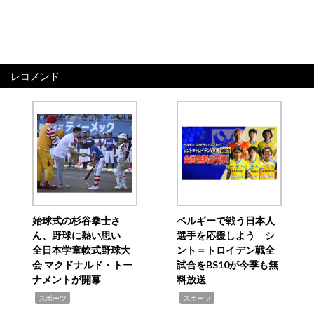
レコメンド
始球式の杉谷拳士さ
ベルギーで戦う日本人
ん、野球に熱い思い
選手を応援しよう シ
全日本学童軟式野球大
ント＝トロイデン戦全
会 マクドナルド・トー
試合をBS10が今季も無
ナメントが開幕
料放送
,
,
スポーツ
スポーツ