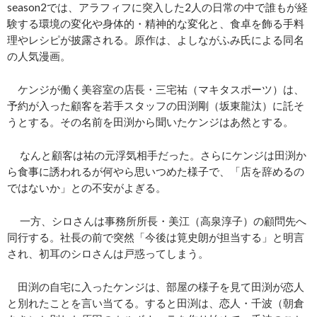
season2では、アラフィフに突入した2人の日常の中で誰もが経
験する環境の変化や身体的・精神的な変化と、食卓を飾る手料
理やレシピが披露される。原作は、よしながふみ氏による同名
の人気漫画。
ケンジが働く美容室の店長・三宅祐（マキタスポーツ）は、
予約が入った顧客を若手スタッフの田渕剛（坂東龍汰）に託そ
うとする。その名前を田渕から聞いたケンジはあ然とする。
なんと顧客は祐の元浮気相手だった。さらにケンジは田渕か
ら食事に誘われるが何やら思いつめた様子で、「店を辞めるの
ではないか」との不安がよぎる。
一方、シロさんは事務所所長・美江（高泉淳子）の顧問先へ
同行する。社長の前で突然「今後は筧史朗が担当する」と明言
され、初耳のシロさんは戸惑ってしまう。
田渕の自宅に入ったケンジは、部屋の様子を見て田渕が恋人
と別れたことを言い当てる。すると田渕は、恋人・千波（朝倉