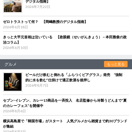
デジタル指南】
2026年7月22日
ゼロトラストって何？ 【岡嶋教授のデジタル指南】
2026年6月18日
きっと大平元首相は泣いている 【政眼鏡（せいがんきょう）－本田雅俊の政
治コラム】
2026年6月10日
グルメ
もっと見る
ビールだけ飲むと倒れる「ふらつくビアグラス」発売 “強制
的に水を飲む”仕掛けで適正飲酒を後押し
2026年8月7日
セブン‐イレブン、カレー15商品を一斉投入 名店監修から冷製うどんまで“夏
のカレーフェス”を開催中
2026年8月6日
横浜高島屋で「韓国市場」がスタート 人気グルメから雑貨まで約30ブランド
が集結
2026年8月5日