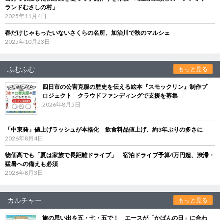
ランドむさしの村」
2025年11月4日
春だけじゃもったいないさくらの名所、加治川で秋のマルシェ
2025年10月23日
ふむふむ
もっと見る
四日市の公害克服の歴史を伝える絵本『スモックリン』制作プ
ロジェクト クラウドファンディングで支援を募集
2026年8月5日
「中東発」値上げラッシュが本格化 飲食料品値上げ、約3年ぶりの多さに
2026年8月4日
物価高でも「夏は家族で長距離ドライブ」 宿泊ドライブ予算4万円超、渋滞・
猛暑への備えも必須
2026年8月3日
カルチャー
もっと見る
旅の思い出を五・七・五で！ エースが「かばんの日」に合わ