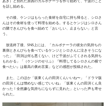
あき）と別れた原因のカルボナーラを作り始めて、千波のこと
を話し始める。
その後、ケンジはもらった食材を自宅に持ち帰ると、シロさ
んはその食材を使って料理を始める。するとケンジはシロさん
の隣できんぴらを食べ始めて「おいしい、止まらない」と言
う。
放送終了後、SNS上には、「カルボナーラの彼女の気持ちの
裏側ときんぴらを食べているケンジとシロさんに泣きそうにな
った」「田渕は何も悪くない、けど千波がふてくされる気持ち
もわかる」「（ケンジのせりふ）『料理してるシロさんの横で
食べたい』は最高の褒め言葉」などの感想が投稿された。
また、このほか「坂東くんの田渕くんいいね︎〜」「ドラマ版
の田渕くんは憎めない感じでいいね」「坂東くんの田渕くん良
かった！全然嫌な気持ちにならずに見れた」といった声も寄せ
られた。