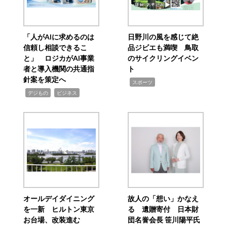
「人がAIに求めるのは
日野川の風を感じて絶
信頼し相談できるこ
品ジビエも満喫 鳥取
と」 ロジカがAI事業
のサイクリングイベン
者と導入機関の共通指
ト
針案を策定へ
,
スポーツ
,
,
デジもの
ビジネス
オールデイダイニング
故人の「想い」かなえ
を一新 ヒルトン東京
る 遺贈寄付 日本財
お台場、改装進む
団名誉会長 笹川陽平氏