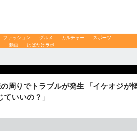
ファッション
グルメ
カルチャー
スポーツ
ス
動画
はばたけラボ
来の周りでトラブルが発生 「イケオジが
じていいの？」