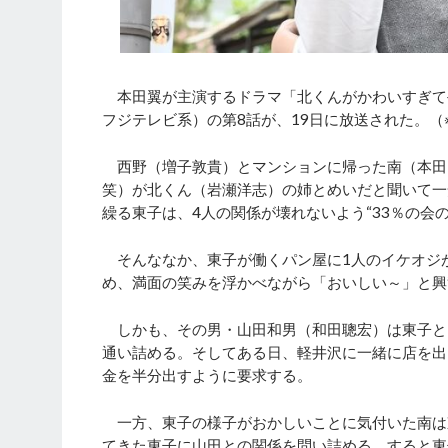
本田翼が主演するドラマ「北くんがかわいすぎて
フジテレビ系）の第8話が、19日に放送された。（
西野（増子敦貴）とマンションに帰った南（本田
笑）が北くん（岩瀬洋志）の姉とめいだと聞いて一
繰る東子は、4人の関係が壊れないよう“33％の会
そんななか、東子が働くパン屋に1人のイケオジ
め、満面の笑みを浮かべながら「おいしい～」と興
しかも、その男・山田和男（和田聰宏）は東子と
通い詰める。そしてある日、軽井沢に一緒に店を出
金を半分出すように要求する。
一方、東子の様子がおかしいことに気付いた南は
てきた東子に山田との関係を問い詰める。すると東