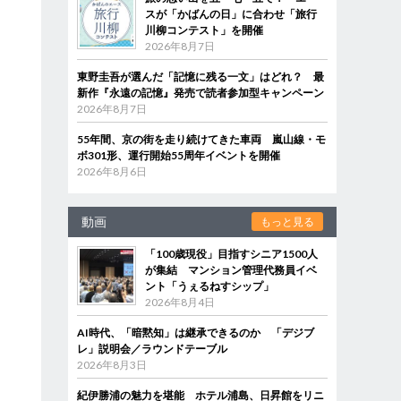
スが「かばんの日」に合わせ「旅行
川柳コンテスト」を開催
2026年8月7日
東野圭吾が選んだ「記憶に残る一文」はどれ？ 最
新作『永遠の記憶』発売で読者参加型キャンペーン
2026年8月7日
55年間、京の街を走り続けてきた車両 嵐山線・モ
ボ301形、運行開始55周年イベントを開催
2026年8月6日
動画
もっと見る
「100歳現役」目指すシニア1500人
が集結 マンション管理代務員イベ
ント「うぇるねすシップ」
2026年8月4日
AI時代、「暗黙知」は継承できるのか 「デジブ
レ」説明会／ラウンドテーブル
2026年8月3日
紀伊勝浦の魅力を堪能 ホテル浦島、日昇館をリニ