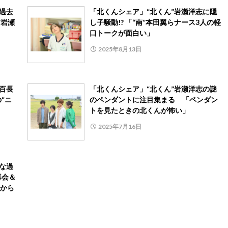
過去
「北くんシェア」“北くん”岩瀬洋志に隠
”岩瀬
し子騒動!? 「“南”本田翼らナース3人の軽
口トークが面白い」
2025年8月13日
百長
「北くんシェア」“北くん”岩瀬洋志の謎
“ニ
のペンダントに注目集まる 「ペンダン
」
トを見たときの北くんが怖い」
2025年7月16日
な過
再会＆
から