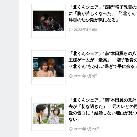
「北くんシェア」“西野”増子敦貴の
に「胸が苦しくなった」 「“北くん
洋志の幼少期が気になる」
2025年8月6日
「北くんシェア」“南”本田翼らの八
王様ゲームが「最高」 「増子敦貴の
セ北くん”もかわい過ぎて手に余る
2025年7月9日
「北くんシェア」“南”本田翼の意外
去が「切な過ぎた」 元カレとの
愛の告白に「結婚しない理由が見つ
ない」
2025年7月23日