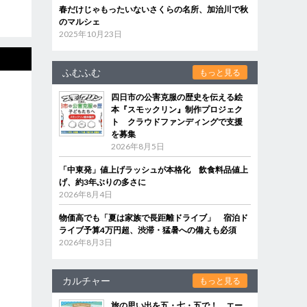
春だけじゃもったいないさくらの名所、加治川で秋
のマルシェ
2025年10月23日
ふむふむ
もっと見る
四日市の公害克服の歴史を伝える絵
本『スモックリン』制作プロジェク
ト クラウドファンディングで支援
を募集
2026年8月5日
「中東発」値上げラッシュが本格化 飲食料品値上
げ、約3年ぶりの多さに
2026年8月4日
物価高でも「夏は家族で長距離ドライブ」 宿泊ド
ライブ予算4万円超、渋滞・猛暑への備えも必須
2026年8月3日
カルチャー
もっと見る
旅の思い出を五・七・五で！ エー