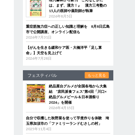
は、まず、漢方！』 漢方三考塾の
15人の医師や薬剤師が執筆
2026年8月5日
重症筋無力症への正しい知識と理解を 8月8日広島
市で公開講座、オンライン配信も
2026年7月31日
【がんを生きる緩和ケア医・大橋洋平「足し算
命」】天空を見上げて
2026年7月28日
フェスティバル
もっと見る
絶品屋台グルメが全国各地から大集
結 “庶民派食フェス”第4回「川口×
絶品グルメビール＆日本酒祭り
2026」を開催
2026年4月15日
自分で収穫した秋野菜を使って芋煮作りを体験 埼
玉県加須市の「ファミリーランドむさしの村」
2025年11月4日