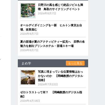
日野川の風を感じて絶品ジビエも満
喫 鳥取のサイクリングイベント
を
2026年8月7日
オールデイダイニングを一新 ヒルトン東京お台
場、改装進む
2026年8月7日
稿
夏の苗場が夏のアクティビティー拡充へ 四季の各
魅力を創出プリンスホテル・苗場スキー場
2026年8月7日
っ
ラ
まめ学
もっと見る
写真に埋まっている位置情報はおっ
かないのか 【岡嶋教授のデジタル
指南】
2026年7月22日
ゼロトラストって何？ 【岡嶋教授のデジタル指
南】
2026年6月18日