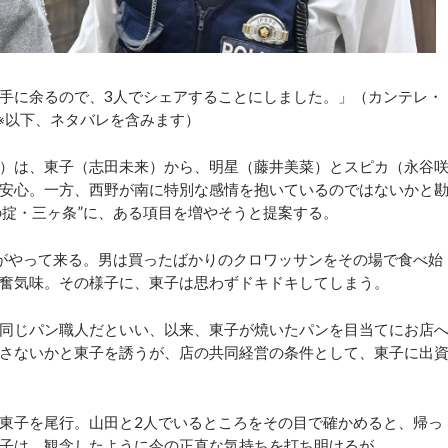
手に余るので、3人でシェアすることにしました。」（カンテレ・
※以下、ネタバレを含みます）
）は、東子（志田未来）から、明星（藤井美菜）とスピカ（永谷
安心。一方、西野が南に特別な感情を抱いているのではないかと
の掟・三ヶ条”に、ある項目を増やそうと提案する。
がやって来る。男は買ったばかりのクロワッサンをその場で食べ始
奮気味。その様子に、東子は思わずドキドキしてしまう。
同じパン職人だといい、以来、東子が焼いたパンを目当てにお店
さないかと東子を誘うが、店の共同経営の条件として、東子に出
東子を尾行。山田と2人でいるところをその目で確かめると、帰っ
子は、観念したように今の正直な気持ちを打ち明けるが…。