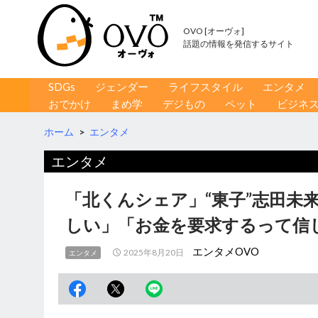
OVO [オーヴォ]
話題の情報を発信するサイト
コンテンツへ移動
検
SDGs
ジェンダー
ライフスタイル
エンタメ
索
おでかけ
まめ学
デジもの
ペット
ビジネ
ホーム
>
エンタメ
エンタメ
「北くんシェア」“東子”志田未
しい」「お金を要求するって信
エンタメOVO
2025年8月20日
エンタメ