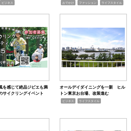
,
,
,
ビジネス
おでかけ
ファッション
ライフスタイル
風を感じて絶品ジビエも満
オールデイダイニングを一新 ヒル
のサイクリングイベント
トン東京お台場、改装進む
,
,
ビジネス
ライフスタイル