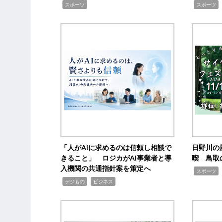
,
,
,
スポーツ
スポーツ
「人がAIに求めるのは信頼し相談で
日野川の
きること」 ロジカがAI事業者と導
喫 鳥取
入機関の共通指針案を策定へ
,
スポーツ
,
,
デジもの
ビジネス