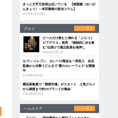
きっと大平元首相は泣いている 【政眼鏡（せいが
んきょう）－本田雅俊の政治コラム】
2026年6月10日
グルメ
もっと見る
ビールだけ飲むと倒れる「ふらつく
ビアグラス」発売 “強制的に水を飲
む”仕掛けで適正飲酒を後押し
2026年8月7日
セブン‐イレブン、カレー15商品を一斉投入 名店
監修から冷製うどんまで“夏のカレーフェス”を開催
中
2026年8月6日
横浜高島屋で「韓国市場」がスタート 人気グルメ
から雑貨まで約30ブランドが集結
2026年8月5日
ヘルスケア
もっと見る
現代書林から新刊『こんなときに