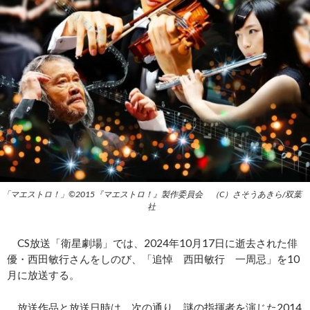
「マエストロ！」©2015『マエストロ！』製作委員会 （C）さそうあきら/双葉
社
CS放送「衛星劇場」では、2024年10月17日に逝去された俳
優・西田敏行さんをしのび、「追悼 西田敏行 一周忌」を10
月に放送する。
放送作品と放送日時は、次の通り。謎の指揮者を演じた2014