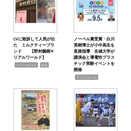
LVに敗訴して人気が出
ノーベル賞受賞・白川
た ミルクティーブラ
英樹博士が小中高生を
ンド 【野村義樹✕
直接指導 名城大学が
リアルワールド】
講演会と導電性プラス
チック実験イベントを
,
,
ライフスタイル
社会
開催
,
ライフスタイル