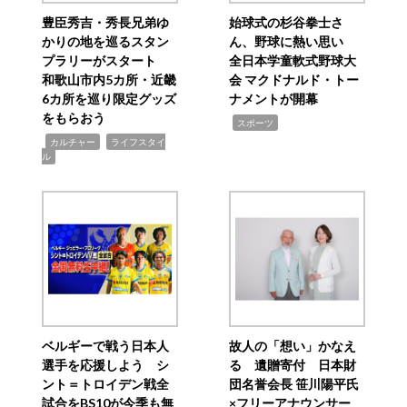
豊臣秀吉・秀長兄弟ゆ
始球式の杉谷拳士さ
かりの地を巡るスタン
ん、野球に熱い思い
プラリーがスタート
全日本学童軟式野球大
和歌山市内5カ所・近畿
会 マクドナルド・トー
6カ所を巡り限定グッズ
ナメントが開幕
をもらおう
,
スポーツ
,
,
カルチャー
ライフスタイ
ル
ベルギーで戦う日本人
故人の「想い」かなえ
選手を応援しよう シ
る 遺贈寄付 日本財
ント＝トロイデン戦全
団名誉会長 笹川陽平氏
試合をBS10が今季も無
×フリーアナウンサー