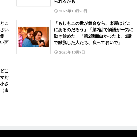
られるかも」
2025年10月23日
どこ
「もしもこの世が舞台なら、楽屋はどこ
さい
にあるのだろう」「第2話で物語が一気に
働
動き始めた」「第2話面白かったよ。1話
い面
で離脱した人たち、戻っておいで」
2025年10月9日
どこ
マだ
小さ
（市