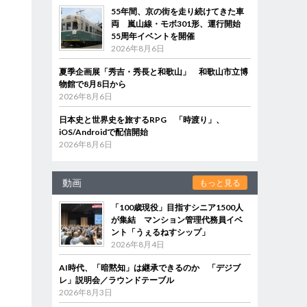
55年間、京の街を走り続けてきた車
両 嵐山線・モボ301形、運行開始
55周年イベントを開催
2026年8月6日
夏季企画展「秀吉・秀長と和歌山」 和歌山市立博
物館で8月8日から
2026年8月6日
日本史と世界史を旅するRPG 「時渡り」、
iOS/Androidで配信開始
2026年8月6日
動画
もっと見る
「100歳現役」目指すシニア1500人
が集結 マンション管理代務員イベ
ント「うぇるねすシップ」
2026年8月4日
AI時代、「暗黙知」は継承できるのか 「デジブ
レ」説明会／ラウンドテーブル
2026年8月3日