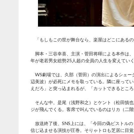
「もしもこの世が舞台なら、楽屋はどこにあるのだ
脚本・三谷幸喜、主演・菅田将暉による本作は、1
年が老若男女総勢25人超の全員の人生を変えてい
WS劇場では、久部（菅田）の演出によるシェー
辺美波）が必死にメモを取っている。隣に座ってい
えだろ」と突っ込まれるが、「カットできるところ
そんな中、是尾（浅野和之）とケント（松田慎也
ジが飛んでくる。客席で叫んでいるのはリカ（二階
放送終了後、SNS上には、「今回の偽ピストルの
信じ込ませる演技が圧巻。そりゃトロも芝居に目覚