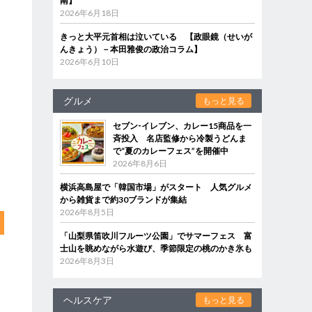
南】
2026年6月18日
きっと大平元首相は泣いている 【政眼鏡（せいが
んきょう）－本田雅俊の政治コラム】
2026年6月10日
グルメ
もっと見る
セブン‐イレブン、カレー15商品を一
斉投入 名店監修から冷製うどんま
で“夏のカレーフェス”を開催中
2026年8月6日
横浜高島屋で「韓国市場」がスタート 人気グルメ
から雑貨まで約30ブランドが集結
2026年8月5日
「山梨県笛吹川フルーツ公園」でサマーフェス 富
士山を眺めながら水遊び、季節限定の桃のかき氷も
2026年8月3日
ヘルスケア
もっと見る