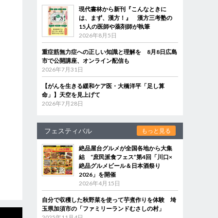
現代書林から新刊『こんなときに
は、まず、漢方！』 漢方三考塾の
15人の医師や薬剤師が執筆
2026年8月5日
重症筋無力症への正しい知識と理解を 8月8日広島
市で公開講座、オンライン配信も
2026年7月31日
【がんを生きる緩和ケア医・大橋洋平「足し算
命」】天空を見上げて
2026年7月28日
フェスティバル
もっと見る
絶品屋台グルメが全国各地から大集
結 “庶民派食フェス”第4回「川口×
絶品グルメビール＆日本酒祭り
2026」を開催
2026年4月15日
自分で収穫した秋野菜を使って芋煮作りを体験 埼
玉県加須市の「ファミリーランドむさしの村」
2025年11月4日