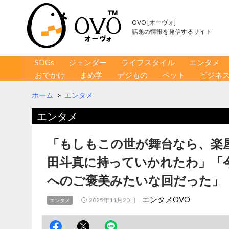
OVO [オーヴォ]
話題の情報を発信するサイト
コンテンツへ移動
検
SDGs
ジェンダー
ライフスタイル
エンタメ
索
おでかけ
まめ学
デジもの
ペット
ビジネ
ホーム
>
エンタメ
エンタメ
「もしもこの世が舞台なら、楽
田斗真に持っていかれたわ」「
へのご褒美みたいな回だった」
エンタメOVO
2025年11月20日
エンタメ