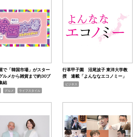
屋で「韓国市場」がスター
行革甲子園 沼尾波子 東洋大学教
グルメから雑貨まで約30ブ
授 連載「よんななエコノミー」
集結
,
ビジネス
,
,
グルメ
ライフスタイル