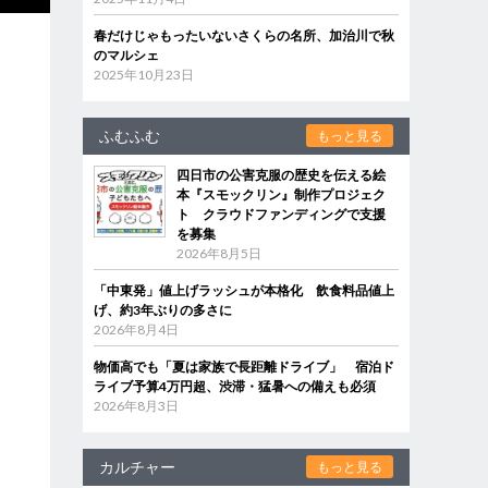
春だけじゃもったいないさくらの名所、加治川で秋
のマルシェ
2025年10月23日
ふむふむ
もっと見る
四日市の公害克服の歴史を伝える絵
本『スモックリン』制作プロジェク
ト クラウドファンディングで支援
を募集
2026年8月5日
「中東発」値上げラッシュが本格化 飲食料品値上
げ、約3年ぶりの多さに
2026年8月4日
物価高でも「夏は家族で長距離ドライブ」 宿泊ド
ライブ予算4万円超、渋滞・猛暑への備えも必須
2026年8月3日
カルチャー
もっと見る