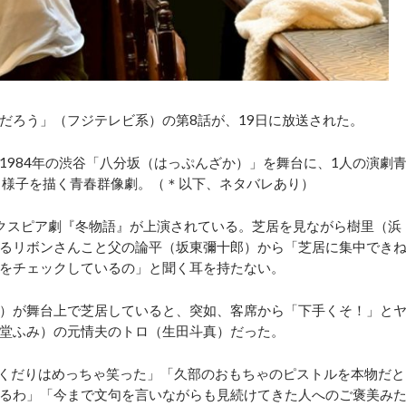
ろう」（フジテレビ系）の第8話が、19日に放送された。
984年の渋谷「八分坂（はっぷんざか）」を舞台に、1人の演劇
く様子を描く青春群像劇。（＊以下、ネタバレあり）
クスピア劇『冬物語』が上演されている。芝居を見ながら樹里（浜
るリボンさんこと父の論平（坂東彌十郎）から「芝居に集中でき
をチェックしているの」と聞く耳を持たない。
）が舞台上で芝居していると、突如、客席から「下手くそ！」と
堂ふみ）の元情夫のトロ（生田斗真）だった。
くだりはめっちゃ笑った」「久部のおもちゃのピストルを本物だと
るわ」「今まで文句を言いながらも見続けてきた人へのご褒美み