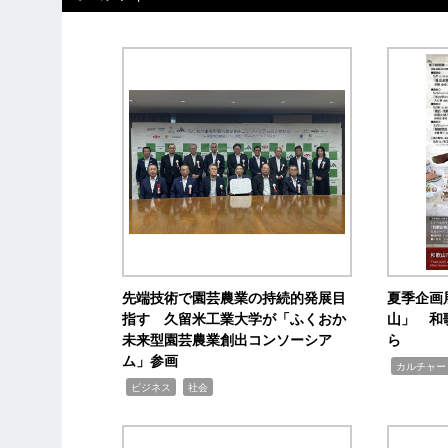
先端技術で園芸農業の持続的発展目
夏季企画
指す 久留米工業大学が「ふくおか
山」 和
未来型園芸農業創出コンソーシア
ら
ム」参画
,
カルチャー
,
,
ビジネス
社会