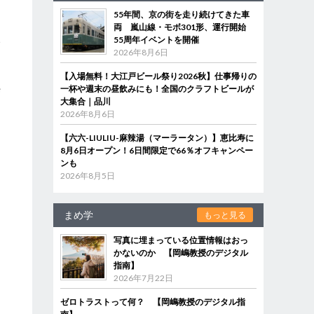
55年間、京の街を走り続けてきた車
両 嵐山線・モボ301形、運行開始
い
55周年イベントを開催
2026年8月6日
。
【入場無料！大江戸ビール祭り2026秋】仕事帰りの
粋
一杯や週末の昼飲みにも！全国のクラフトビールが
大集合｜品川
た
2026年8月6日
。
【六六-LIULIU-麻辣湯（マーラータン）】恵比寿に
8月6日オープン！6日間限定で66％オフキャンペー
ンも
2026年8月5日
まめ学
もっと見る
写真に埋まっている位置情報はおっ
かないのか 【岡嶋教授のデジタル
指南】
2026年7月22日
ゼロトラストって何？ 【岡嶋教授のデジタル指