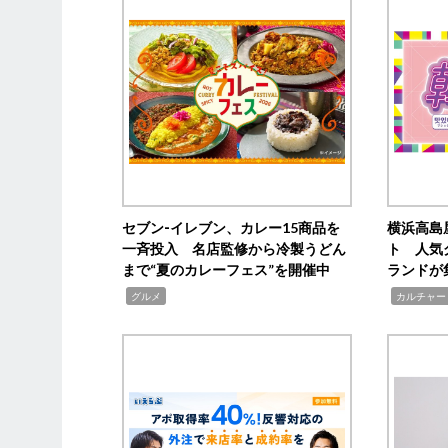
セブン‐イレブン、カレー15商品を
横浜高島
一斉投入 名店監修から冷製うどん
ト 人気
まで“夏のカレーフェス”を開催中
ランドが
,
,
グルメ
カルチャー