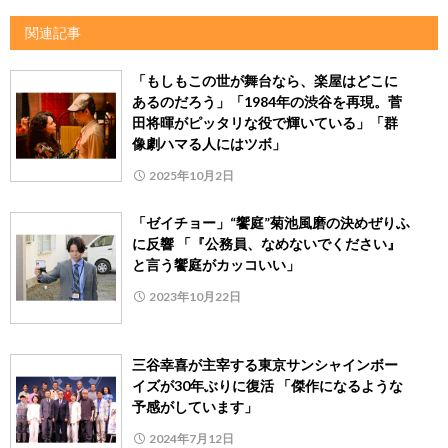
関連記事
「もしもこの世が舞台なら、楽屋はどこに
あるのだろう」「1984年の渋谷を再現。菅
田将暉がピッタリな役で輝いている」「群
像劇ハマる人にはツボ」
2025年10月2日
「ゼイチョー」“饗庭”菊池風磨の決めぜりふ
に反響 「『公務員、なめないでください』
と言う饗庭がカッコいい」
2023年10月22日
三谷幸喜が主宰する東京サンシャインボー
イズが30年ぶりに復活 「傑作になるような
予感がしています」
2024年7月12日