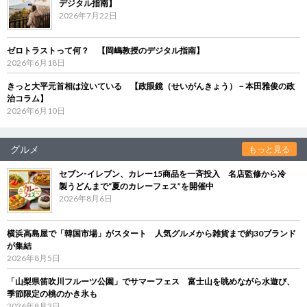
デジタル指南】
2026年7月22日
ゼロトラストって何？ 【岡嶋教授のデジタル指南】
2026年6月18日
きっと大平元首相は泣いている 【政眼鏡（せいがんきょう）－本田雅俊の政
治コラム】
2026年6月10日
グルメ
もっと見る
セブン‐イレブン、カレー15商品を一斉投入 名店監修から冷
製うどんまで“夏のカレーフェス”を開催中
2026年8月6日
横浜高島屋で「韓国市場」がスタート 人気グルメから雑貨まで約30ブランド
が集結
2026年8月5日
「山梨県笛吹川フルーツ公園」でサマーフェス 富士山を眺めながら水遊び、
季節限定の桃のかき氷も
2026年8月3日