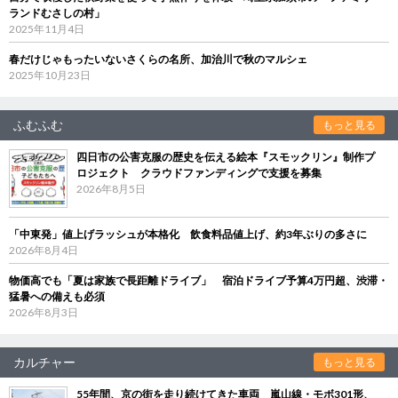
ランドむさしの村」
2025年11月4日
春だけじゃもったいないさくらの名所、加治川で秋のマルシェ
2025年10月23日
ふむふむ
もっと見る
四日市の公害克服の歴史を伝える絵本『スモックリン』制作プ
ロジェクト クラウドファンディングで支援を募集
2026年8月5日
「中東発」値上げラッシュが本格化 飲食料品値上げ、約3年ぶりの多さに
2026年8月4日
物価高でも「夏は家族で長距離ドライブ」 宿泊ドライブ予算4万円超、渋滞・
猛暑への備えも必須
2026年8月3日
カルチャー
もっと見る
55年間、京の街を走り続けてきた車両 嵐山線・モボ301形、