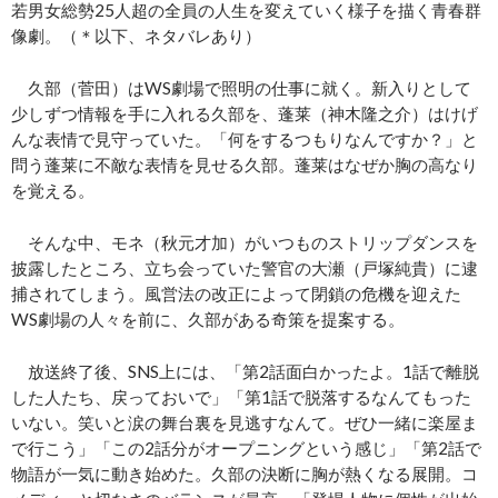
若男女総勢25人超の全員の人生を変えていく様子を描く青春群
像劇。（＊以下、ネタバレあり）
久部（菅田）はWS劇場で照明の仕事に就く。新入りとして
少しずつ情報を手に入れる久部を、蓬莱（神木隆之介）はけげ
んな表情で見守っていた。「何をするつもりなんですか？」と
問う蓬莱に不敵な表情を見せる久部。蓬莱はなぜか胸の高なり
を覚える。
そんな中、モネ（秋元才加）がいつものストリップダンスを
披露したところ、立ち会っていた警官の大瀬（戸塚純貴）に逮
捕されてしまう。風営法の改正によって閉鎖の危機を迎えた
WS劇場の人々を前に、久部がある奇策を提案する。
放送終了後、SNS上には、「第2話面白かったよ。1話で離脱
した人たち、戻っておいで」「第1話で脱落するなんてもった
いない。笑いと涙の舞台裏を見逃すなんて。ぜひ一緒に楽屋ま
で行こう」「この2話分がオープニングという感じ」「第2話で
物語が一気に動き始めた。久部の決断に胸が熱くなる展開。コ