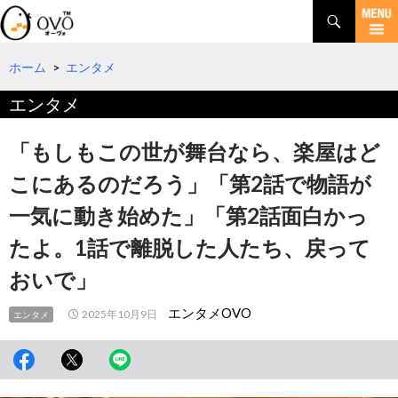
検
索
コ
ン
テ
ホーム
>
エンタメ
ン
エンタメ
ツ
へ
移
「もしもこの世が舞台なら、楽屋はど
動
こにあるのだろう」「第2話で物語が
一気に動き始めた」「第2話面白かっ
たよ。1話で離脱した人たち、戻って
おいで」
エンタメOVO
2025年10月9日
エンタメ