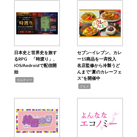
日本史と世界史を旅す
セブン‐イレブン、カレ
るRPG 「時渡り」、
ー15商品を一斉投入
iOS/Androidで配信開
名店監修から冷製うど
始
んまで“夏のカレーフェ
ス”を開催中
,
カルチャー
,
グルメ