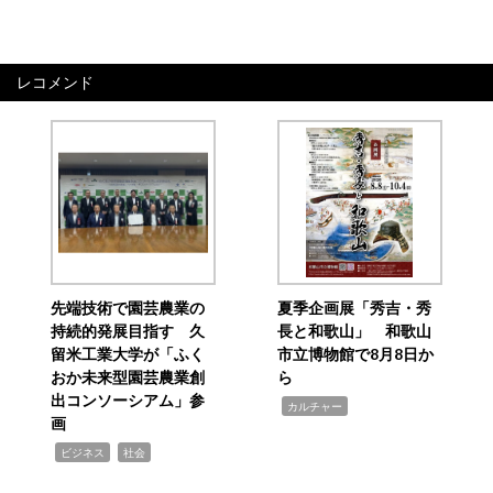
レコメンド
先端技術で園芸農業の
夏季企画展「秀吉・秀
持続的発展目指す 久
長と和歌山」 和歌山
留米工業大学が「ふく
市立博物館で8月8日か
おか未来型園芸農業創
ら
出コンソーシアム」参
,
カルチャー
画
,
,
ビジネス
社会