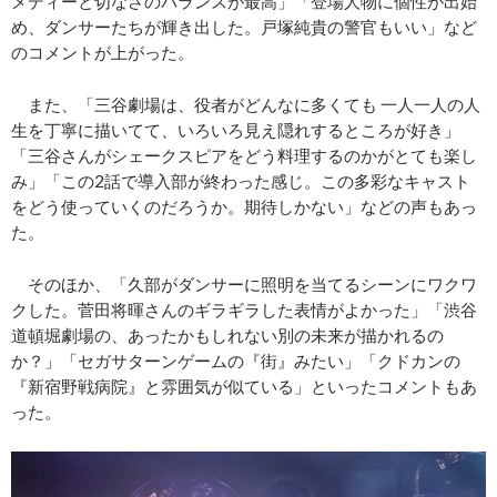
メディーと切なさのバランスが最高」「登場人物に個性が出始
め、ダンサーたちが輝き出した。戸塚純貴の警官もいい」など
のコメントが上がった。
また、「三谷劇場は、役者がどんなに多くても 一人一人の人
生を丁寧に描いてて、いろいろ見え隠れするところが好き」
「三谷さんがシェークスピアをどう料理するのかがとても楽し
み」「この2話で導入部が終わった感じ。この多彩なキャスト
をどう使っていくのだろうか。期待しかない」などの声もあっ
た。
そのほか、「久部がダンサーに照明を当てるシーンにワクワ
クした。菅田将暉さんのギラギラした表情がよかった」「渋谷
道頓堀劇場の、あったかもしれない別の未来が描かれるの
か？」「セガサターンゲームの『街』みたい」「クドカンの
『新宿野戦病院』と雰囲気が似ている」といったコメントもあ
った。