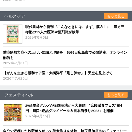
ヘルスケア
もっと見る
現代書林から新刊『こんなときには、まず、漢方！』 漢方三
考塾の15人の医師や薬剤師が執筆
2026年8月5日
重症筋無力症への正しい知識と理解を 8月8日広島市で公開講座、オンライン
配信も
2026年7月31日
【がんを生きる緩和ケア医・大橋洋平「足し算命」】天空を見上げて
2026年7月28日
フェスティバル
もっと見る
絶品屋台グルメが全国各地から大集結 “庶民派食フェス”第4
回「川口×絶品グルメビール＆日本酒祭り2026」を開催
2026年4月15日
自分で収穫した秋野菜を使って芋煮作りを体験 埼玉県加須市の「ファミリー