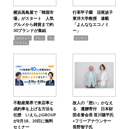
横浜高島屋で「韓国市
行革甲子園 沼尾波子
場」がスタート 人気
東洋大学教授 連載
グルメから雑貨まで約
「よんななエコノミ
30ブランドが集結
ー」
,
,
,
,
カルチャー
グルメ
ライ
ビジネス
フスタイル
不動産業界で来店率と
故人の「想い」かなえ
成約率を上げる方法を
る 遺贈寄付 日本財
伝授 いえらぶGROUP
団名誉会長 笹川陽平氏
が8月18、20日に無料
×フリーアナウンサー
セミナー
長野智子氏