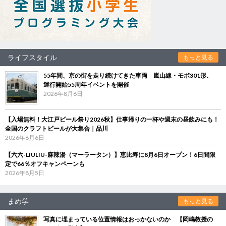
ライフスタイル
もっと見る
55年間、京の街を走り続けてきた車両 嵐山線・モボ301形、
運行開始55周年イベントを開催
2026年8月6日
【入場無料！大江戸ビール祭り2026秋】仕事帰りの一杯や週末の昼飲みにも！
全国のクラフトビールが大集合｜品川
2026年8月6日
【六六-LIULIU-麻辣湯（マーラータン）】恵比寿に8月6日オープン！6日間限
定で66％オフキャンペーンも
2026年8月5日
まめ学
もっと見る
写真に埋まっている位置情報はおっかないのか 【岡嶋教授の