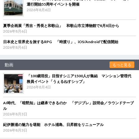
運行開始55周年イベントを開催
2026年8月6日
夏季企画展「秀吉・秀長と和歌山」 和歌山市立博物館で8月8日から
2026年8月6日
日本史と世界史を旅するRPG 「時渡り」、iOS/Androidで配信開始
2026年8月6日
動画
もっと見る
「100歳現役」目指すシニア1500人が集結 マンション管理代
務員イベント「うぇるねすシップ」
2026年8月4日
AI時代、「暗黙知」は継承できるのか 「デジブレ」説明会／ラウンドテーブ
ル
2026年8月3日
紀伊勝浦の魅力を堪能 ホテル浦島、日昇館をリニューアル
2026年8月3日