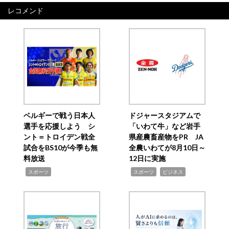
レコメンド
ベルギーで戦う日本人
ドジャースタジアムで
選手を応援しよう シ
「いわて牛」など岩手
ント＝トロイデン戦全
県産農畜産物をPR JA
試合をBS10が今季も無
全農いわてが8月10日～
料放送
12日に実施
,
,
,
スポーツ
スポーツ
ビジネス