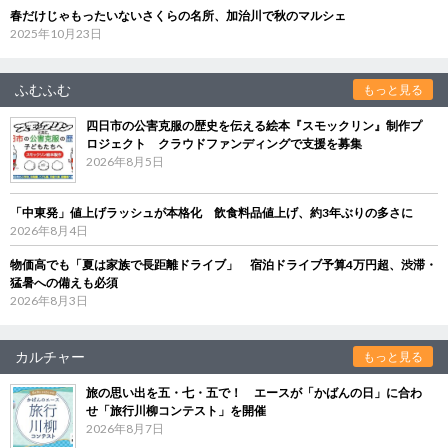
春だけじゃもったいないさくらの名所、加治川で秋のマルシェ
2025年10月23日
ふむふむ
もっと見る
四日市の公害克服の歴史を伝える絵本『スモックリン』制作プ
ロジェクト クラウドファンディングで支援を募集
2026年8月5日
「中東発」値上げラッシュが本格化 飲食料品値上げ、約3年ぶりの多さに
2026年8月4日
物価高でも「夏は家族で長距離ドライブ」 宿泊ドライブ予算4万円超、渋滞・
猛暑への備えも必須
2026年8月3日
カルチャー
もっと見る
旅の思い出を五・七・五で！ エースが「かばんの日」に合わ
せ「旅行川柳コンテスト」を開催
2026年8月7日