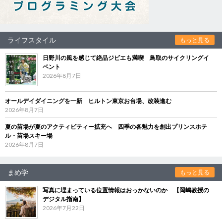
ライフスタイル
もっと見る
日野川の風を感じて絶品ジビエも満喫 鳥取のサイクリングイ
ベント
2026年8月7日
オールデイダイニングを一新 ヒルトン東京お台場、改装進む
2026年8月7日
夏の苗場が夏のアクティビティー拡充へ 四季の各魅力を創出プリンスホテ
ル・苗場スキー場
2026年8月7日
まめ学
もっと見る
写真に埋まっている位置情報はおっかないのか 【岡嶋教授の
デジタル指南】
2026年7月22日