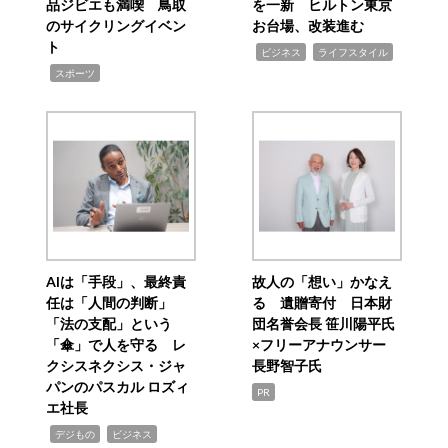
品ジビエも満喫 鳥取
を一新 ヒルトン東京
のサイクリングイベン
お台場、改装進む
ト
,
,
ビジネス
ライフスタイル
,
スポーツ
AIは「手段」、最終責
故人の「想い」かなえ
任は「人間の判断」
る 遺贈寄付 日本財
「法の支配」という
団名誉会長 笹川陽平氏
「傘」で人を守る レ
×フリーアナウンサー
クシスネクシス・ジャ
長野智子氏
パンのパスカル ロズィ
PR
エ社長
,
,
デジもの
ビジネス