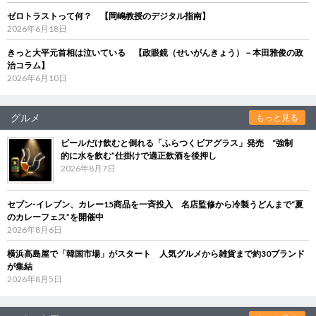
ゼロトラストって何？ 【岡嶋教授のデジタル指南】
2026年6月18日
きっと大平元首相は泣いている 【政眼鏡（せいがんきょう）－本田雅俊の政
治コラム】
2026年6月10日
グルメ
もっと見る
ビールだけ飲むと倒れる「ふらつくビアグラス」発売 “強制
的に水を飲む”仕掛けで適正飲酒を後押し
2026年8月7日
セブン‐イレブン、カレー15商品を一斉投入 名店監修から冷製うどんまで“夏
のカレーフェス”を開催中
2026年8月6日
横浜高島屋で「韓国市場」がスタート 人気グルメから雑貨まで約30ブランド
が集結
2026年8月5日