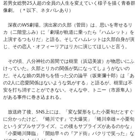
若男女総勢25人超の全員の人生を変えていく様子を描く青春群
像劇。（＊以下、ネタバレあり）
深夜のWS劇場。演出家の久部（菅田）は、思いを寄せるリ
カ（二階堂ふみ）に「劇場が軌道に乗ったら『ハムレット』を
上演するつもりだ」と語る。そしてハムレットは久部自身が演
じ、その恋人・オフィーリアはリカに演じてほしいと言う。
その頃、八分神社の居間では樹里（浜辺美波）が物思いにふ
けっていた。久部とリカの関係が気になってしょうがないの
だ。そんな娘の気持ちを悟った父の論平（坂東彌十郎）は「あ
の2人に恋愛関係はないような気がする」と語るが、樹里は不
安を打ち消すことができない。そんな中、トニー（市原隼人）
がある事件に巻き込まれる。
放送終了後、SNS上には、「変な髪形をした小栗旬だとすぐ
に分かったけど、『蜷川です』で大爆笑」「蜷川幸雄＝小栗旬
というダブルサプライズ。この後もサプライズがあるのかな」
「小栗蜷川降臨」「開始早々の『アド街』パクリで笑った」な