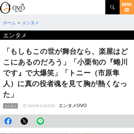
検
索
コ
ン
テ
ホーム
>
エンタメ
ン
エンタメ
ツ
へ
移
「もしもこの世が舞台なら、楽屋はど
動
こにあるのだろう」「小栗旬の『蜷川
です』で大爆笑」「トニー（市原隼
人）に真の役者魂を見て胸が熱くなっ
た」
エンタメOVO
2025年11月27日
エンタメ