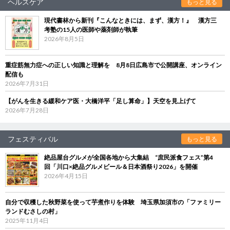
ヘルスケア
もっと見る
現代書林から新刊『こんなときには、まず、漢方！』 漢方三
考塾の15人の医師や薬剤師が執筆
2026年8月5日
重症筋無力症への正しい知識と理解を 8月8日広島市で公開講座、オンライン
配信も
2026年7月31日
【がんを生きる緩和ケア医・大橋洋平「足し算命」】天空を見上げて
2026年7月28日
フェスティバル
もっと見る
絶品屋台グルメが全国各地から大集結 “庶民派食フェス”第4
回「川口×絶品グルメビール＆日本酒祭り2026」を開催
2026年4月15日
自分で収穫した秋野菜を使って芋煮作りを体験 埼玉県加須市の「ファミリー
ランドむさしの村」
2025年11月4日