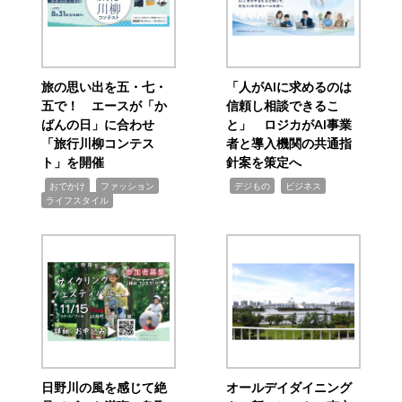
旅の思い出を五・七・
「人がAIに求めるのは
五で！ エースが「か
信頼し相談できるこ
ばんの日」に合わせ
と」 ロジカがAI事業
「旅行川柳コンテス
者と導入機関の共通指
ト」を開催
針案を策定へ
,
,
,
,
,
おでかけ
ファッション
デジもの
ビジネス
ライフスタイル
日野川の風を感じて絶
オールデイダイニング