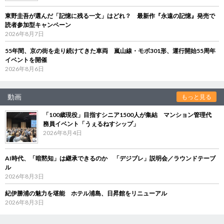
東野圭吾が選んだ「記憶に残る一文」はどれ？ 最新作『永遠の記憶』発売で
読者参加型キャンペーン
2026年8月7日
55年間、京の街を走り続けてきた車両 嵐山線・モボ301形、運行開始55周年
イベントを開催
2026年8月6日
動画
もっと見る
「100歳現役」目指すシニア1500人が集結 マンション管理代
務員イベント「うぇるねすシップ」
2026年8月4日
AI時代、「暗黙知」は継承できるのか 「デジブレ」説明会／ラウンドテーブ
ル
2026年8月3日
紀伊勝浦の魅力を堪能 ホテル浦島、日昇館をリニューアル
2026年8月3日