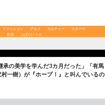
ファッション
グルメ
カルチャー
スポーツ
ス
動画
はばたけラボ
継承の美学を学んだ3カ月だった」「有馬
沢村一樹）が『ホープ！』と叫んでいるの