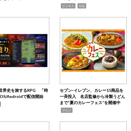
,
,
ビジネス
社会
世界史を旅するRPG 「時
セブン‐イレブン、カレー15商品を
OS/Androidで配信開始
一斉投入 名店監修から冷製うどん
まで“夏のカレーフェス”を開催中
,
グルメ