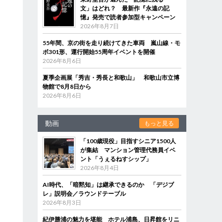
文」はどれ？ 最新作『永遠の記
憶』発売で読者参加型キャンペーン
2026年8月7日
55年間、京の街を走り続けてきた車両 嵐山線・モ
ボ301形、運行開始55周年イベントを開催
2026年8月6日
夏季企画展「秀吉・秀長と和歌山」 和歌山市立博
物館で8月8日から
2026年8月6日
動画
もっと見る
「100歳現役」目指すシニア1500人
が集結 マンション管理代務員イベ
ント「うぇるねすシップ」
2026年8月4日
AI時代、「暗黙知」は継承できるのか 「デジブ
レ」説明会／ラウンドテーブル
2026年8月3日
紀伊勝浦の魅力を堪能 ホテル浦島、日昇館をリニ