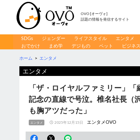
OVO [オーヴォ]
話題の情報を発信するサイト
コンテンツへ移動
検
SDGs
ジェンダー
ライフスタイル
エンタメ
索
おでかけ
まめ学
デジもの
ペット
ビジネ
ホーム
>
エンタメ
エンタメ
「ザ・ロイヤルファミリー」「
記念の直線で号泣。椎名社長（
も胸アツだった」
エンタメOVO
2025年12月15日
エンタメ