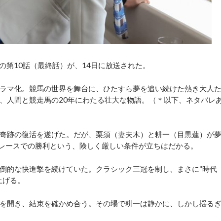
の第10話（最終話）が、14日に放送された。
ラマ化。競馬の世界を舞台に、ひたすら夢を追い続けた熱き大人
、人間と競走馬の20年にわたる壮大な物語。（＊以下、ネタバレ
奇跡の復活を遂げた。だが、栗須（妻夫木）と耕一（目黒蓮）が
賞レースでの勝利という、険しく厳しい条件が立ちはだかる。
倒的な快進撃を続けていた。クラシック三冠を制し、まさに“時代
上げる。
を開き、結束を確かめ合う。その場で耕一は静かに、しかし揺る