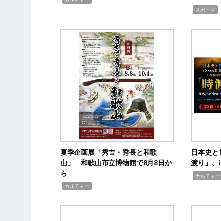
,
スポーツ
夏季企画展「秀吉・秀長と和歌
日本史と
山」 和歌山市立博物館で8月8日か
渡り」、i
ら
,
カルチャー
,
カルチャー