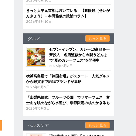
2026年6月18日
きっと大平元首相は泣いている 【政眼鏡（せいが
んきょう）－本田雅俊の政治コラム】
2026年6月10日
グルメ
もっと見る
セブン‐イレブン、カレー15商品を一
斉投入 名店監修から冷製うどんま
で“夏のカレーフェス”を開催中
2026年8月6日
横浜高島屋で「韓国市場」がスタート 人気グルメ
から雑貨まで約30ブランドが集結
2026年8月5日
「山梨県笛吹川フルーツ公園」でサマーフェス 富
士山を眺めながら水遊び、季節限定の桃のかき氷も
2026年8月3日
ヘルスケア
もっと見る