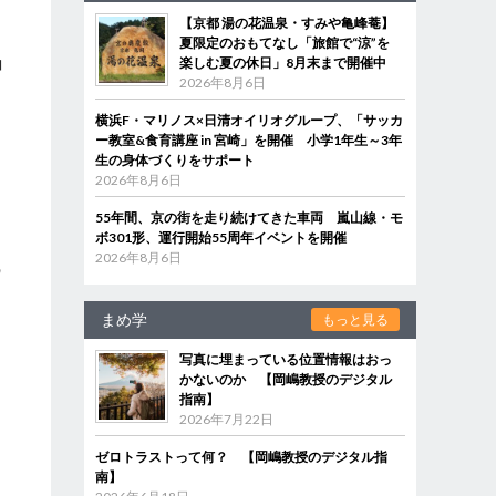
【京都 湯の花温泉・すみや亀峰菴】
夏限定のおもてなし「旅館で“涼”を
コ
楽しむ夏の休日」8月末まで開催中
2026年8月6日
横浜F・マリノス×日清オイリオグループ、「サッカ
ク
ー教室&食育講座 in 宮崎」を開催 小学1年生～3年
生の身体づくりをサポート
2026年8月6日
55年間、京の街を走り続けてきた車両 嵐山線・モ
ボ301形、運行開始55周年イベントを開催
』
2026年8月6日
の
まめ学
もっと見る
写真に埋まっている位置情報はおっ
かないのか 【岡嶋教授のデジタル
指南】
2026年7月22日
ゼロトラストって何？ 【岡嶋教授のデジタル指
南】