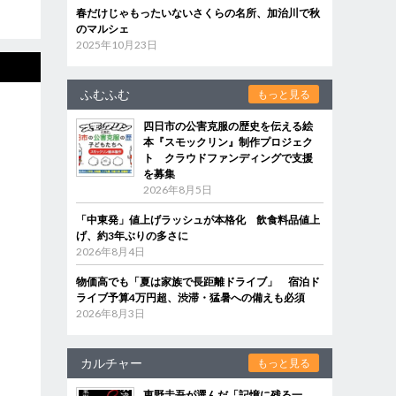
春だけじゃもったいないさくらの名所、加治川で秋
のマルシェ
2025年10月23日
ふむふむ
もっと見る
四日市の公害克服の歴史を伝える絵
本『スモックリン』制作プロジェク
ト クラウドファンディングで支援
を募集
2026年8月5日
「中東発」値上げラッシュが本格化 飲食料品値上
げ、約3年ぶりの多さに
2026年8月4日
物価高でも「夏は家族で長距離ドライブ」 宿泊ド
ライブ予算4万円超、渋滞・猛暑への備えも必須
2026年8月3日
カルチャー
もっと見る
東野圭吾が選んだ「記憶に残る一