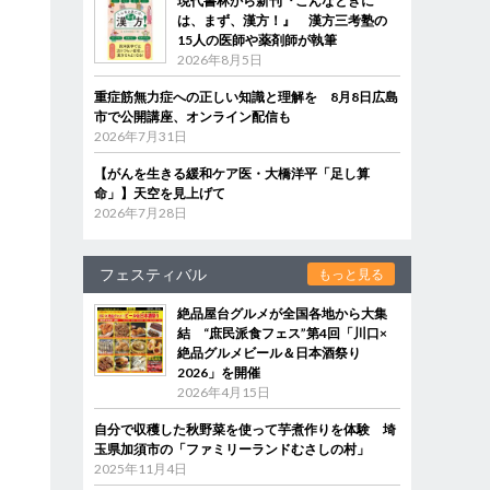
現代書林から新刊『こんなときに
は、まず、漢方！』 漢方三考塾の
15人の医師や薬剤師が執筆
2026年8月5日
重症筋無力症への正しい知識と理解を 8月8日広島
市で公開講座、オンライン配信も
2026年7月31日
【がんを生きる緩和ケア医・大橋洋平「足し算
命」】天空を見上げて
2026年7月28日
フェスティバル
もっと見る
絶品屋台グルメが全国各地から大集
結 “庶民派食フェス”第4回「川口×
絶品グルメビール＆日本酒祭り
2026」を開催
2026年4月15日
自分で収穫した秋野菜を使って芋煮作りを体験 埼
玉県加須市の「ファミリーランドむさしの村」
2025年11月4日