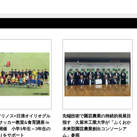
マリノス×日清オイリオグル
先端技術で園芸農業の持続的発展目
サッカー教室&食育講座 in
指す 久留米工業大学が「ふくおか
開催 小学1年生～3年生の
未来型園芸農業創出コンソーシア
りをサポート
ム」参画