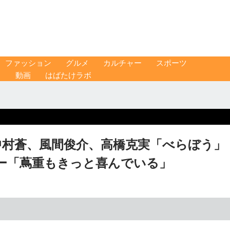
ファッション
グルメ
カルチャー
スポーツ
ス
動画
はばたけラボ
中村蒼、風間俊介、高橋克実「べらぼう」
ー「蔦重もきっと喜んでいる」