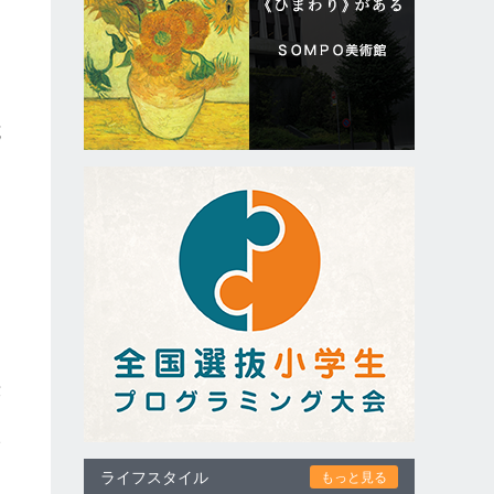
克
、
段
い
ライフスタイル
もっと見る