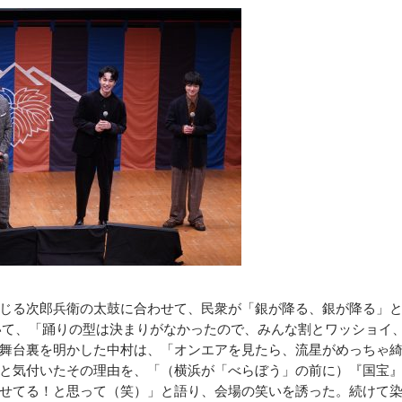
じる次郎兵衛の太鼓に合わせて、民衆が「銀が降る、銀が降る」
いて、「踊りの型は決まりがなかったので、みんな割とワッショイ
舞台裏を明かした中村は、「オンエアを見たら、流星がめっちゃ
と気付いたその理由を、「（横浜が「べらぼう」の前に）『国宝
せてる！と思って（笑）」と語り、会場の笑いを誘った。続けて