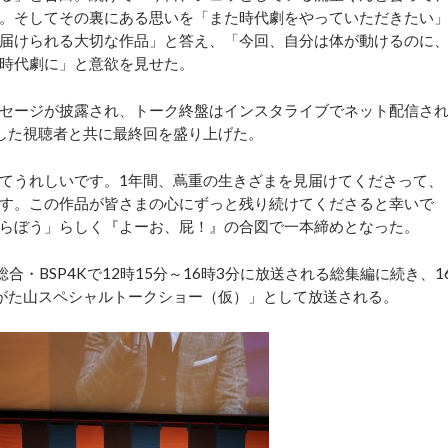
。そしてその裏にある思いを「また時代劇をやっていただきたい
届けられる大切な作品」と答え、「今回、自分は体が動けるのに
時代劇に」と意欲を見せた。
セージが披露され、トーク終盤はインスタライブでネット配信さ
した視聴者と共に最終回を盛り上げた。
てうれしいです。1年間、蔦重の生きざまを見届けてくださって、
す。この作品が皆さまの心にずっと残り続けてくださると幸いで
らぼう」らしく『よーお、屁！』の合図で一本締めとなった。
合・BSP4Kで12時15分～16時3分に放送される総集編に続き、1
がた山スペシャルトークショー（仮）」として放送される。