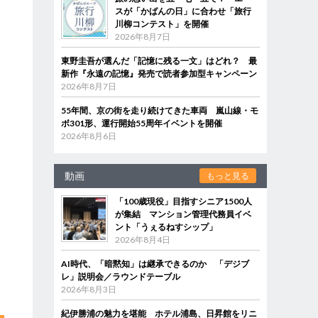
スが「かばんの日」に合わせ「旅行
川柳コンテスト」を開催
2026年8月7日
東野圭吾が選んだ「記憶に残る一文」はどれ？ 最
新作『永遠の記憶』発売で読者参加型キャンペーン
2026年8月7日
55年間、京の街を走り続けてきた車両 嵐山線・モ
ボ301形、運行開始55周年イベントを開催
2026年8月6日
動画
もっと見る
「100歳現役」目指すシニア1500人
が集結 マンション管理代務員イベ
ント「うぇるねすシップ」
2026年8月4日
AI時代、「暗黙知」は継承できるのか 「デジブ
レ」説明会／ラウンドテーブル
2026年8月3日
紀伊勝浦の魅力を堪能 ホテル浦島、日昇館をリニ