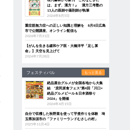
は、まず、漢方！』 漢方三考塾の
15人の医師や薬剤師が執筆
2026年8月5日
重症筋無力症への正しい知識と理解を 8月8日広島
市で公開講座、オンライン配信も
い
2026年7月31日
【がんを生きる緩和ケア医・大橋洋平「足し算
命」】天空を見上げて
寛
2026年7月28日
フェスティバル
もっと見る
気
け
絶品屋台グルメが全国各地から大集
、
結 “庶民派食フェス”第4回「川口×
絶品グルメビール＆日本酒祭り
し
2026」を開催
心
2026年4月15日
自分で収穫した秋野菜を使って芋煮作りを体験 埼
玉県加須市の「ファミリーランドむさしの村」
2025年11月4日
、