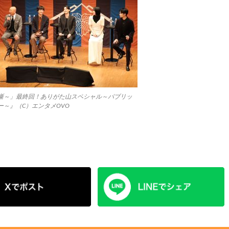
噺～」最終回！ありがた山スペシャル～パブリッ
～』（C）エンタメOVO