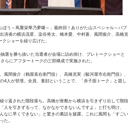
べらぼう～蔦重栄華乃夢噺～」最終回！ありがた山スペシャル～パブ
出演者の横浜流星、染谷将太、橋本愛、中村蒼、風間俊介、高橋
ークショーを繰り広げた。
の抽選を勝ち抜いた当選者が会場に詰め掛け、プレトークショーと
、さらにアフタートークの三部構成で実施された。
、風間俊介（鶴屋喜右衛門役）、高橋克実（駿河屋市右衛門役）
の4人が登壇。全員、童顔ということで、「赤子面トーク」と題し
繰り返された階段落ち。高橋が座敷から横浜を引きずり出して階
「人を引きずるって、なかなかできないんですよ」と打ち明け、
んなに早くできない」と驚きの裏話を披露。これに風間も「すご
った。