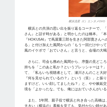
横浜流星（C）エンタメOVO
横浜との共演の思い出を振り返るコーナーで、「
さん』と話す時がある」と明かしたのは橋本。「本
『HOKUSAI』で蔦屋重三郎を生きた阿部寛さん
る」と付け加えた風間からの「もう一回だけやって
風のイケボで「おていさん」と言うと、会場の大喝
さらに、司会も務めた風間から、序盤の見どころ
持ちを「このあと私か？というプレッシャーは？」
て、「私もいち視聴者として、瀬川さんのこと大好
『何を見せられているの？』という（笑）」と振り
ますけど。いい顔してましたね？」と、やや嫉妬交
境を「よかったな。でも、俺にはおていさんがいる
また、1年間、親子役で横浜と向き合った高橋は
大きい（横浜の）看板を見ても、気付かない時があ