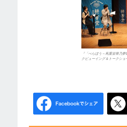
『「べらぼう～蔦重栄華乃夢
クビューイング＆トークショー