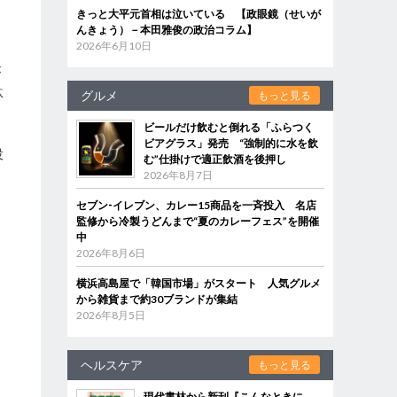
を
きっと大平元首相は泣いている 【政眼鏡（せいが
んきょう）－本田雅俊の政治コラム】
2026年6月10日
が
駄
グルメ
もっと見る
ビールだけ飲むと倒れる「ふらつく
ビアグラス」発売 “強制的に水を飲
役
む”仕掛けで適正飲酒を後押し
2026年8月7日
セブン‐イレブン、カレー15商品を一斉投入 名店
監修から冷製うどんまで“夏のカレーフェス”を開催
中
2026年8月6日
横浜高島屋で「韓国市場」がスタート 人気グルメ
から雑貨まで約30ブランドが集結
2026年8月5日
ヘルスケア
もっと見る
現代書林から新刊『こんなときに