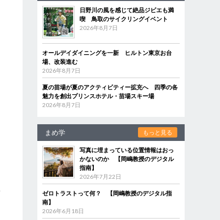
日野川の風を感じて絶品ジビエも満
喫 鳥取のサイクリングイベント
2026年8月7日
オールデイダイニングを一新 ヒルトン東京お台
場、改装進む
2026年8月7日
夏の苗場が夏のアクティビティー拡充へ 四季の各
魅力を創出プリンスホテル・苗場スキー場
2026年8月7日
まめ学
もっと見る
写真に埋まっている位置情報はおっ
かないのか 【岡嶋教授のデジタル
指南】
と
2026年7月22日
、
綺
ゼロトラストって何？ 【岡嶋教授のデジタル指
』
南】
2026年6月18日
染