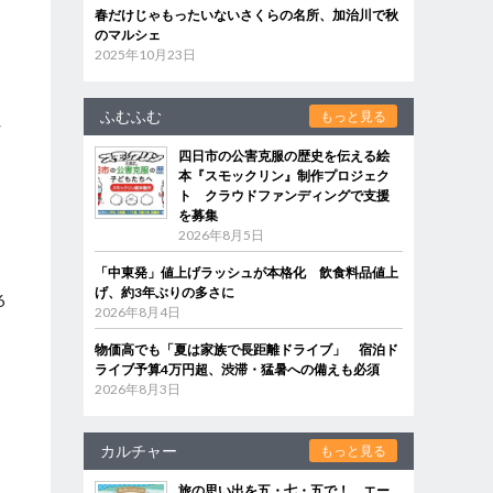
春だけじゃもったいないさくらの名所、加治川で秋
」
のマルシェ
、
2025年10月23日
ふむふむ
もっと見る
れ
四日市の公害克服の歴史を伝える絵
本『スモックリン』制作プロジェク
ト クラウドファンディングで支援
を募集
2026年8月5日
「中東発」値上げラッシュが本格化 飲食料品値上
げ、約3年ぶりの多さに
6
2026年8月4日
物価高でも「夏は家族で長距離ドライブ」 宿泊ド
ライブ予算4万円超、渋滞・猛暑への備えも必須
2026年8月3日
カルチャー
もっと見る
旅の思い出を五・七・五で！ エー