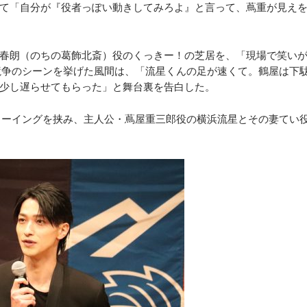
て「自分が『役者っぽい動きしてみろよ』と言って、蔦重が見え
春朗（のちの葛飾北斎）役のくっきー！の芝居を、「現場で笑い
競争のシーンを挙げた風間は、「流星くんの足が速くて。鶴屋は下
少し遅らせてもらった」と舞台裏を告白した。
ューイングを挟み、主人公・蔦屋重三郎役の横浜流星とその妻てい