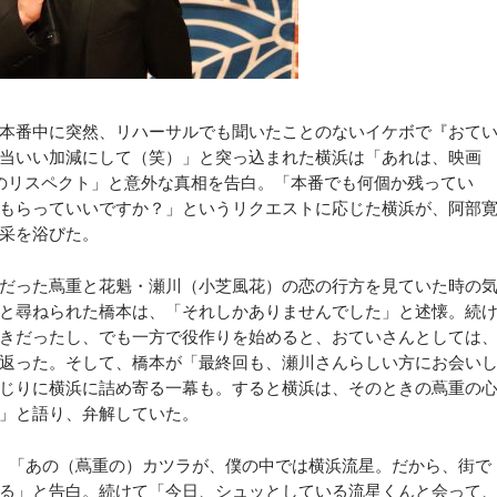
本番中に突然、リハーサルでも聞いたことのないイケボで『おて
当いい加減にして（笑）」と突っ込まれた横浜は「あれは、映画
へのリスペクト」と意外な真相を告白。「本番でも何個か残ってい
もらっていいですか？」というリクエストに応じた横浜が、阿部
采を浴びた。
だった蔦重と花魁・瀬川（小芝風花）の恋の行方を見ていた時の
と尋ねられた橋本は、「それしかありませんでした」と述懐。続
きだったし、でも一方で役作りを始めると、おていさんとしては
返った。そして、橋本が「最終回も、瀬川さんらしい方にお会い
じりに横浜に詰め寄る一幕も。すると横浜は、そのときの蔦重の
」と語り、弁解していた。
、「あの（蔦重の）カツラが、僕の中では横浜流星。だから、街で
る」と告白。続けて「今日、シュッとしている流星くんと会って