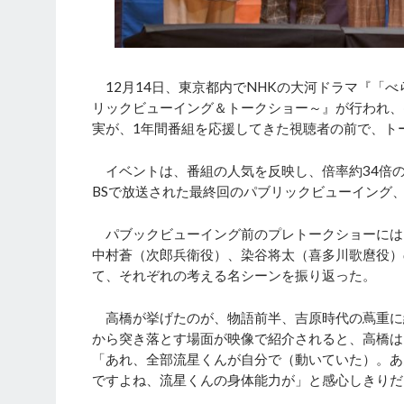
12月14日、東京都内でNHKの大河ドラマ『「
リックビューイング＆トークショー～』が行われ、
実が、1年間番組を応援してきた視聴者の前で、ト
イベントは、番組の人気を反映し、倍率約34倍
BSで放送された最終回のパブリックビューイング
パブックビューイング前のプレトークショーには
中村蒼（次郎兵衛役）、染谷将太（喜多川歌麿役）
て、それぞれの考える名シーンを振り返った。
高橋が挙げたのが、物語前半、吉原時代の蔦重に
から突き落とす場面が映像で紹介されると、高橋は
「あれ、全部流星くんが自分で（動いていた）。あ
ですよね、流星くんの身体能力が」と感心しきりだ