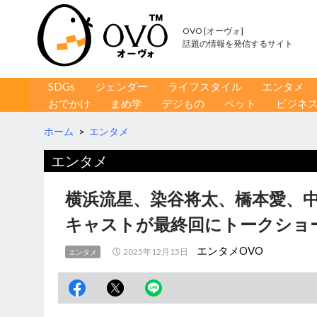
OVO [オーヴォ]
話題の情報を発信するサイト
コンテンツへ移動
検
SDGs
ジェンダー
ライフスタイル
エンタメ
索
おでかけ
まめ学
デジもの
ペット
ビジネ
ホーム
>
エンタメ
エンタメ
横浜流星、染谷将太、橋本愛、
キャストが最終回にトークショ
エンタメOVO
2025年12月15日
エンタメ