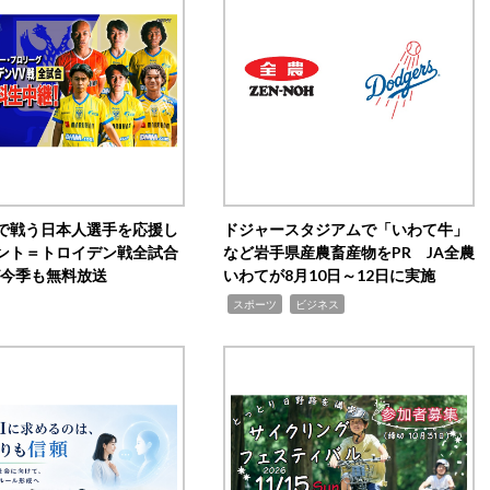
で戦う日本人選手を応援し
ドジャースタジアムで「いわて牛」
ント＝トロイデン戦全試合
など岩手県産農畜産物をPR JA全農
0が今季も無料放送
いわてが8月10日～12日に実施
,
,
スポーツ
ビジネス