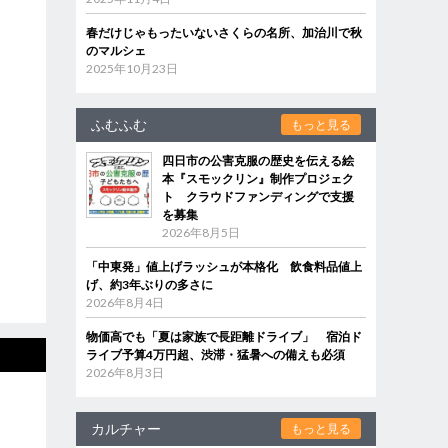
春だけじゃもったいないさくらの名所、加治川で秋
のマルシェ
2025年10月23日
ふむふむ
もっと見る
四日市の公害克服の歴史を伝える絵
本『スモックリン』制作プロジェク
ト クラウドファンディングで支援
を募集
2026年8月5日
「中東発」値上げラッシュが本格化 飲食料品値上
げ、約3年ぶりの多さに
2026年8月4日
物価高でも「夏は家族で長距離ドライブ」 宿泊ド
ライブ予算4万円超、渋滞・猛暑への備えも必須
2026年8月3日
カルチャー
もっと見る