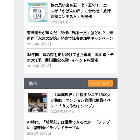
旅の思い出を五・七・五で！ エー
スが「かばんの日」に合わせ「旅行
川柳コンテスト」を開催
2026年8月7日
東野圭吾が選んだ「記憶に残る一文」はどれ？ 最
新作『永遠の記憶』発売で読者参加型キャンペーン
2026年8月7日
55年間、京の街を走り続けてきた車両 嵐山線・モ
ボ301形、運行開始55周年イベントを開催
2026年8月6日
動画
もっと見る
「100歳現役」目指すシニア1500人
が集結 マンション管理代務員イベ
ント「うぇるねすシップ」
2026年8月4日
AI時代、「暗黙知」は継承できるのか 「デジブ
レ」説明会／ラウンドテーブル
2026年8月3日