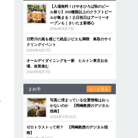
【入場無料！けやきひろば秋のビー
ル祭り】300種類以上のクラフトビー
ルが集まる！土日祝日はアーリーオ
ープンも｜さいたま新都心
2026年8月7日
学
日野川の風を感じて絶品ジビエも満喫 鳥取のサイ
クリングイベント
2026年8月7日
オールデイダイニングを一新 ヒルトン東京お台
場、改装進む
2026年8月7日
まめ学
もっと見る
毎
写真に埋まっている位置情報はおっ
て
かないのか 【岡嶋教授のデジタル
指南】
2026年7月22日
よ
ゼロトラストって何？ 【岡嶋教授のデジタル指
南】