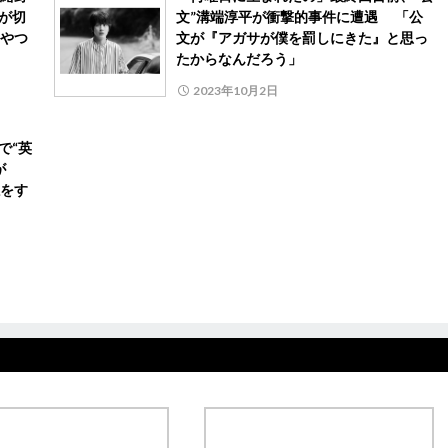
が切
文”溝端淳平が衝撃的事件に遭遇 「公
やつ
文が『アガサが僕を罰しにきた』と思っ
たからなんだろう」
2023年10月2日
で“英
が
をす