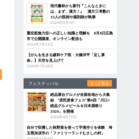
現代書林から新刊『こんなときに
は、まず、漢方！』 漢方三考塾の
15人の医師や薬剤師が執筆
2026年8月5日
重症筋無力症への正しい知識と理解を 8月8日広島
市で公開講座、オンライン配信も
2026年7月31日
【がんを生きる緩和ケア医・大橋洋平「足し算
命」】天空を見上げて
2026年7月28日
フェスティバル
もっと見る
絶品屋台グルメが全国各地から大集
結 “庶民派食フェス”第4回「川口×
絶品グルメビール＆日本酒祭り
2026」を開催
2026年4月15日
自分で収穫した秋野菜を使って芋煮作りを体験 埼
玉県加須市の「ファミリーランドむさしの村」
2025年11月4日