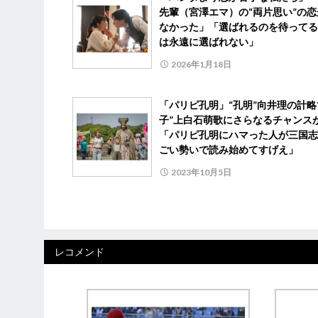
先輩（宮澤エマ）の“両片思い”の恋
なかった」「選ばれるのを待ってる
は永遠に選ばれない」
2026年1月18日
「パリピ孔明」“孔明”向井理の計略
子”上白石萌歌にさらなるチャンス
「パリピ孔明にハマった人が三国志
ごい勢いで読み始めてすげえ」
2023年10月5日
レコメンド