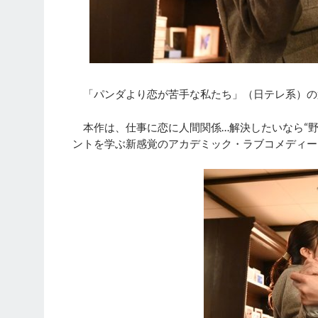
「パンダより恋が苦手な私たち」（日テレ系）の第
本作は、仕事に恋に人間関係…解決したいなら“野
ントを学ぶ新感覚のアカデミック・ラブコメディー