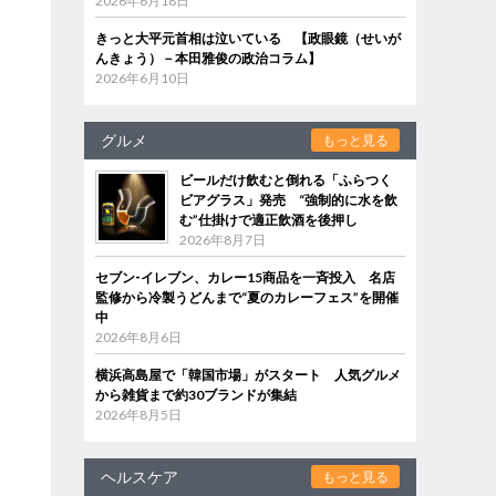
2026年6月18日
きっと大平元首相は泣いている 【政眼鏡（せいが
んきょう）－本田雅俊の政治コラム】
メ
2026年6月10日
グルメ
もっと見る
ビールだけ飲むと倒れる「ふらつく
ビアグラス」発売 “強制的に水を飲
む”仕掛けで適正飲酒を後押し
2026年8月7日
セブン‐イレブン、カレー15商品を一斉投入 名店
監修から冷製うどんまで“夏のカレーフェス”を開催
中
2026年8月6日
横浜高島屋で「韓国市場」がスタート 人気グルメ
から雑貨まで約30ブランドが集結
2026年8月5日
ヘルスケア
もっと見る