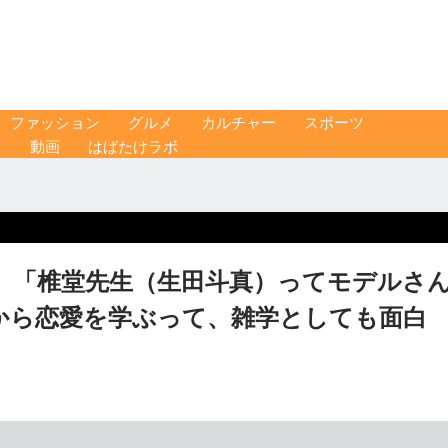
ファッション
グルメ
カルチャー
スポーツ
ス
動画
はばたけラボ
」「椎堂先生（生田斗真）ってモデルさ
から恋愛を学ぶって、雑学としても面白