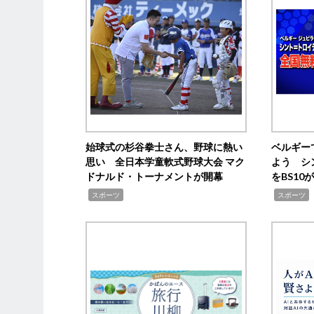
始球式の杉谷拳士さん、野球に熱い
ベルギー
思い 全日本学童軟式野球大会 マク
よう シ
ドナルド・トーナメントが開幕
をBS1
,
,
スポーツ
スポーツ