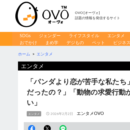
OVO [オーヴォ]
話題の情報を発信するサイト
コンテンツへ移動
検
SDGs
ジェンダー
ライフスタイル
エンタメ
索
おでかけ
まめ学
デジもの
ペット
ビジネ
ホーム
>
エンタメ
エンタメ
「パンダより恋が苦手な私たち
だったの？」「動物の求愛行動
い」
エンタメOVO
2026年2月2日
エンタメ