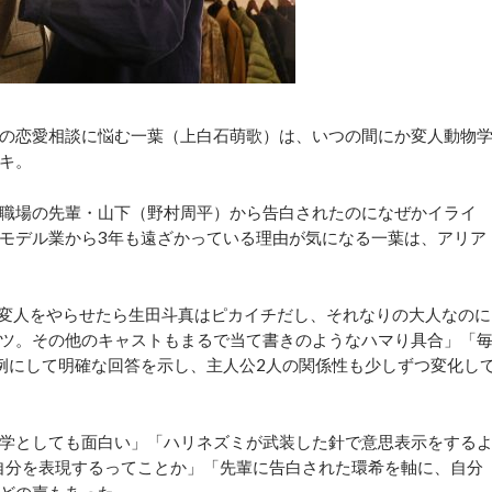
の恋愛相談に悩む一葉（上白石萌歌）は、いつの間にか変人動物
キ。
職場の先輩・山下（野村周平）から告白されたのになぜかイライ
モデル業から3年も遠ざかっている理由が気になる一葉は、アリア
変人をやらせたら生田斗真はピカイチだし、それなりの大人なのに
ツ。その他のキャストもまるで当て書きのようなハマり具合」「
例にして明確な回答を示し、主人公2人の関係性も少しずつ変化し
学としても面白い」「ハリネズミが武装した針で意思表示をする
で自分を表現するってことか」「先輩に告白された環希を軸に、自分