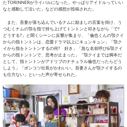
たTORINNERがライバルになった。やっぱりアイドルっていい
なと感動して泣いた」などの感想が投稿された。
また、吾妻が落ち込んでいるナムに励ましの言葉を掛け、う
つむくナムの顎を指で持ち上げてトントンと叩きながら「で?
どうする?」と聞くシーンに反響が集まり、「倫也くんの顎クイ
からの指トントンは、恋愛ドラマ以上にキュンキュン」「顎ク
イから指をトントンするの何? 好き」「急な名前呼び&顎クイ
からの指トントンで、思考が止まった」「顎クイまでは脚本だ
として、指トントンがアドリブのナチュラル倫也だったらどう
しよう」「ポンコツ社長がかわいい。吾妻さんが顎クイするの
も仕方ない」といった声が寄せられた。