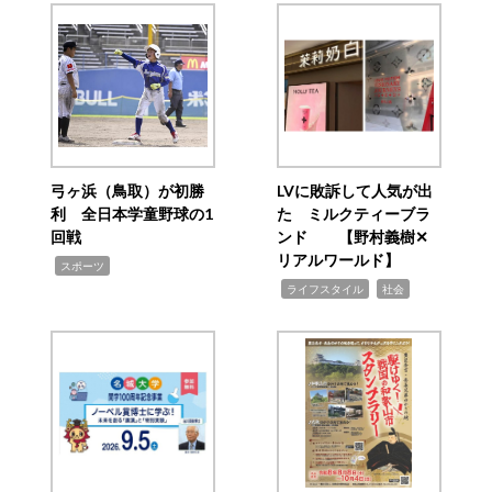
弓ヶ浜（鳥取）が初勝
LVに敗訴して人気が出
利 全日本学童野球の1
た ミルクティーブラ
回戦
ンド 【野村義樹✕
リアルワールド】
,
スポーツ
,
,
ライフスタイル
社会