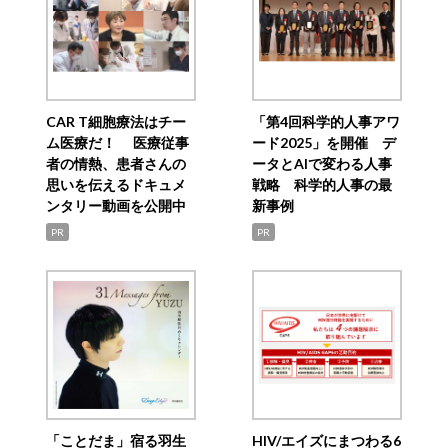
CAR T細胞療法はチー
「第4回科学的人事アワ
ム医療だ！ 医療従事
ード2025」を開催 デ
者の情熱、患者さんの
ータとAIで変わる人事
思いを伝えるドキュメ
戦略 科学的人事の最
ンタリー動画を公開中
新事例
PR
PR
「ことだま」宿る羽生
HIV/エイズにまつわる6