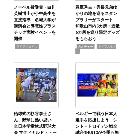
ノーベル賞受賞・白川
豊臣秀吉・秀長兄弟ゆ
英樹博士が小中高生を
かりの地を巡るスタン
直接指導 名城大学が
プラリーがスタート
講演会と導電性プラス
和歌山市内5カ所・近畿
チック実験イベントを
6カ所を巡り限定グッズ
開催
をもらおう
,
,
,
ライフスタイル
カルチャー
ライフスタイ
ル
始球式の杉谷拳士さ
ベルギーで戦う日本人
ん、野球に熱い思い
選手を応援しよう シ
全日本学童軟式野球大
ント＝トロイデン戦全
会 マクドナルド・トー
試合をBS10が今季も無