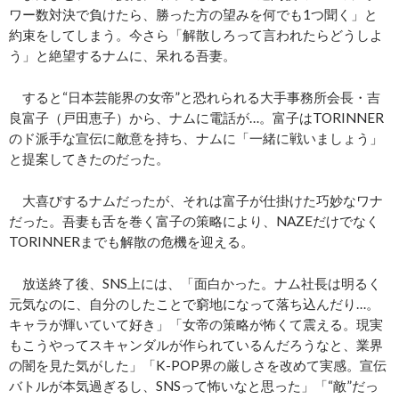
ワー数対決で負けたら、勝った方の望みを何でも1つ聞く」と
約束をしてしまう。今さら「解散しろって言われたらどうしよ
う」と絶望するナムに、呆れる吾妻。
すると“日本芸能界の女帝”と恐れられる大手事務所会長・吉
良富子（戸田恵子）から、ナムに電話が…。富子はTORINNER
のド派手な宣伝に敵意を持ち、ナムに「一緒に戦いましょう」
と提案してきたのだった。
大喜びするナムだったが、それは富子が仕掛けた巧妙なワナ
だった。吾妻も舌を巻く富子の策略により、NAZEだけでなく
TORINNERまでも解散の危機を迎える。
放送終了後、SNS上には、「面白かった。ナム社長は明るく
元気なのに、自分のしたことで窮地になって落ち込んだり…。
キャラが輝いていて好き」「女帝の策略が怖くて震える。現実
もこうやってスキャンダルが作られているんだろうなと、業界
の闇を見た気がした」「K-POP界の厳しさを改めて実感。宣伝
バトルが本気過ぎるし、SNSって怖いなと思った」「“敵”だっ