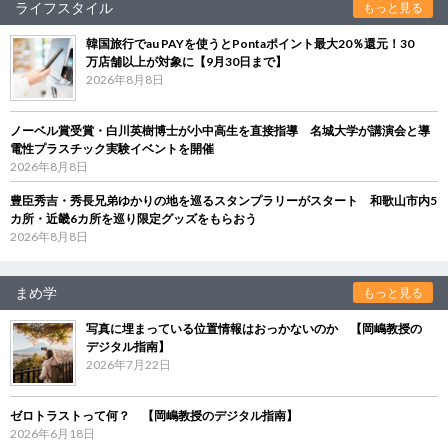
ライフスタイル
もっと見る
韓国旅行でau PAYを使うとPontaポイント最大20％還元！30
万店舗以上が対象に【9月30日まで】
2026年8月8日
ノーベル賞受賞・白川英樹博士が小中高生を直接指導 名城大学が講演会と導
電性プラスチック実験イベントを開催
2026年8月8日
豊臣秀吉・秀長兄弟ゆかりの地を巡るスタンプラリーがスタート 和歌山市内5
カ所・近畿6カ所を巡り限定グッズをもらおう
2026年8月8日
まめ学
もっと見る
写真に埋まっている位置情報はおっかないのか 【岡嶋教授の
デジタル指南】
2026年7月22日
ゼロトラストって何？ 【岡嶋教授のデジタル指南】
2026年6月18日