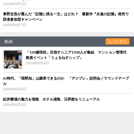
2026年8月7日
東野圭吾が選んだ「記憶に残る一文」はどれ？ 最新作『永遠の記憶』発売で
読者参加型キャンペーン
2026年8月7日
動画
もっと見る
「100歳現役」目指すシニア1500人が集結 マンション管理代
務員イベント「うぇるねすシップ」
2026年8月4日
AI時代、「暗黙知」は継承できるのか 「デジブレ」説明会／ラウンドテーブ
ル
2026年8月3日
紀伊勝浦の魅力を堪能 ホテル浦島、日昇館をリニューアル
2026年8月3日