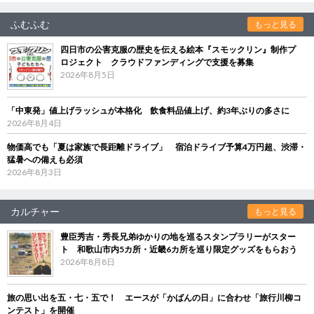
ふむふむ
もっと見る
四日市の公害克服の歴史を伝える絵本『スモックリン』制作プ
ロジェクト クラウドファンディングで支援を募集
2026年8月5日
「中東発」値上げラッシュが本格化 飲食料品値上げ、約3年ぶりの多さに
2026年8月4日
物価高でも「夏は家族で長距離ドライブ」 宿泊ドライブ予算4万円超、渋滞・
猛暑への備えも必須
2026年8月3日
カルチャー
もっと見る
豊臣秀吉・秀長兄弟ゆかりの地を巡るスタンプラリーがスター
ト 和歌山市内5カ所・近畿6カ所を巡り限定グッズをもらおう
2026年8月8日
旅の思い出を五・七・五で！ エースが「かばんの日」に合わせ「旅行川柳コ
ンテスト」を開催