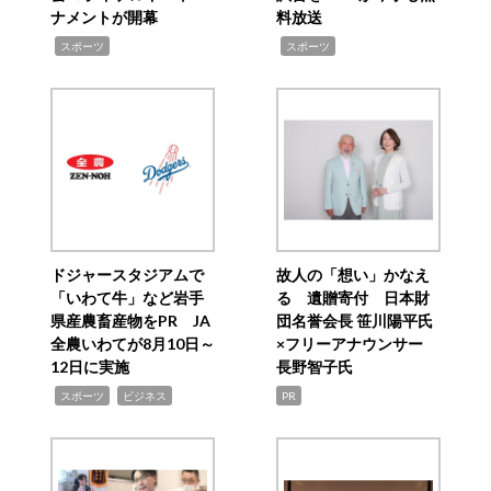
ナメントが開幕
料放送
,
,
スポーツ
スポーツ
ドジャースタジアムで
故人の「想い」かなえ
「いわて牛」など岩手
る 遺贈寄付 日本財
県産農畜産物をPR JA
団名誉会長 笹川陽平氏
全農いわてが8月10日～
×フリーアナウンサー
12日に実施
長野智子氏
,
,
スポーツ
ビジネス
PR