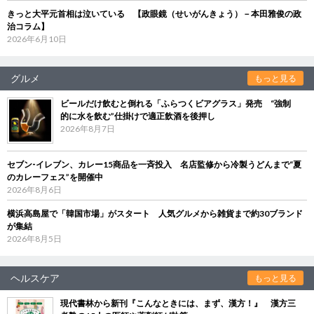
きっと大平元首相は泣いている 【政眼鏡（せいがんきょう）－本田雅俊の政
治コラム】
2026年6月10日
グルメ
もっと見る
ビールだけ飲むと倒れる「ふらつくビアグラス」発売 “強制
的に水を飲む”仕掛けで適正飲酒を後押し
2026年8月7日
セブン‐イレブン、カレー15商品を一斉投入 名店監修から冷製うどんまで“夏
のカレーフェス”を開催中
2026年8月6日
横浜高島屋で「韓国市場」がスタート 人気グルメから雑貨まで約30ブランド
が集結
2026年8月5日
ヘルスケア
もっと見る
現代書林から新刊『こんなときには、まず、漢方！』 漢方三