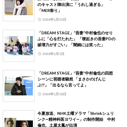
のキャスト陣出演に「うれし過ぎる」
「MER祭り」
2026年1月25日
「DREAM STAGE」“吾妻”中村倫也のせり
ふに「心を打たれた」 「寝起きの吾妻PDの
破壊力がすごい」「闇鍋には笑った」
2026年2月1日
「DREAM STAGE」“吾妻”中村倫也の回想
シーンに視聴者騒然 「まさかのげんじ
ぶ!?」「出るなら言ってよ」
2026年1月18日
今夏放送、NHK土曜ドラマ「Shrinkシュリ
ンク―精神科医ヨワイ―」の制作開始 中村
倫也、土屋太鳳が出演