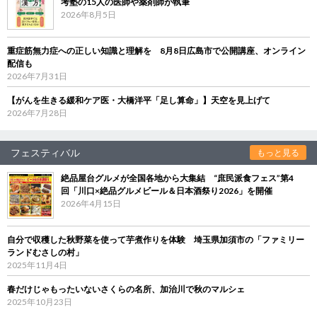
考塾の15人の医師や薬剤師が執筆
2026年8月5日
重症筋無力症への正しい知識と理解を 8月8日広島市で公開講座、オンライン
配信も
2026年7月31日
【がんを生きる緩和ケア医・大橋洋平「足し算命」】天空を見上げて
2026年7月28日
フェスティバル
もっと見る
絶品屋台グルメが全国各地から大集結 “庶民派食フェス”第4
回「川口×絶品グルメビール＆日本酒祭り2026」を開催
2026年4月15日
自分で収穫した秋野菜を使って芋煮作りを体験 埼玉県加須市の「ファミリー
ランドむさしの村」
2025年11月4日
春だけじゃもったいないさくらの名所、加治川で秋のマルシェ
2025年10月23日