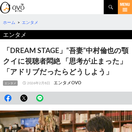
検
索
コ
ン
テ
ホーム
>
エンタメ
ン
エンタメ
ツ
へ
移
「DREAM STAGE」“吾妻”中村倫也の顎
動
クイに視聴者悶絶 「思考が止まった」
「アドリブだったらどうしよう」
エンタメOVO
2026年2月8日
エンタメ