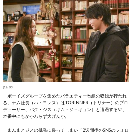
(C)TBS
ボーイズグループを集めたバラエティー番組の収録が行われ
る。ナム社長（ハ・ヨンス）はTORINNER（トリナー）のプロ
デューサー、パク・ジス（キム・ジェギョン）と遭遇するや、
本番中にもかかわらず大げんか。
まんまとジスの挑発に乗ってしまい「2週間後のSNSのフォロ