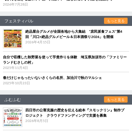
2026年7月28日
フェスティバル
もっと見る
絶品屋台グルメが全国各地から大集結 “庶民派食フェス”第4
回「川口×絶品グルメビール＆日本酒祭り2026」を開催
2026年4月15日
自分で収穫した秋野菜を使って芋煮作りを体験 埼玉県加須市の「ファミリー
ランドむさしの村」
2025年11月4日
春だけじゃもったいないさくらの名所、加治川で秋のマルシェ
2025年10月23日
ふむふむ
もっと見る
四日市の公害克服の歴史を伝える絵本『スモックリン』制作プ
ロジェクト クラウドファンディングで支援を募集
2026年8月5日