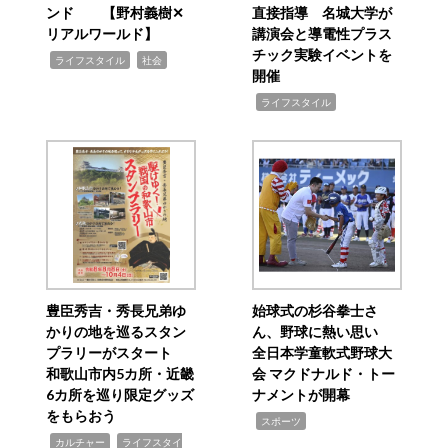
ンド 【野村義樹✕
直接指導 名城大学が
リアルワールド】
講演会と導電性プラス
チック実験イベントを
,
,
ライフスタイル
社会
開催
,
ライフスタイル
豊臣秀吉・秀長兄弟ゆ
始球式の杉谷拳士さ
かりの地を巡るスタン
ん、野球に熱い思い
プラリーがスタート
全日本学童軟式野球大
和歌山市内5カ所・近畿
会 マクドナルド・トー
6カ所を巡り限定グッズ
ナメントが開幕
をもらおう
,
スポーツ
,
,
カルチャー
ライフスタイ