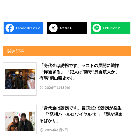
関連記事
「身代金は誘拐です」ラストの展開に戦慄
「怖過ぎる」 「犯人は“熊守”浅香航大か、
有馬”桐山照史か?」
2026年1月30日
「身代金は誘拐です」冒頭1分で誘拐が発生
「“誘拐バトルロワイヤル”だ」「謎が深ま
るばかり」
2026年1月9日