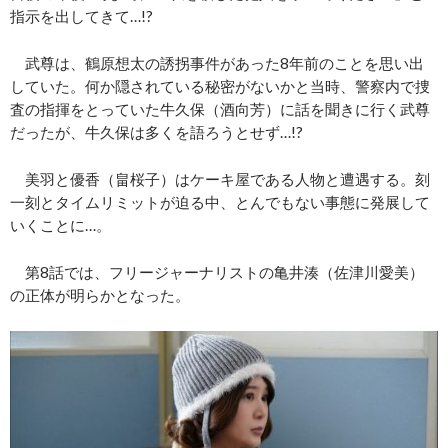
指示を出してきて…!?
武尊は、鶴原想太の誘拐事件があった8年前のことを思い出
していた。何か隠されている秘密がないかと当時、警察内で捜
査の指揮をとっていた牛久保（酒向芳）に話を聞きに行く武尊
だったが、牛久保は多くを語ろうとせず…!?
美羽と優香（畠桜子）はケーキ屋である人物と遭遇する。刻
一刻とタイムリミットが迫る中、とんでもない事態に発展して
いくことに…。
第8話では、フリージャーナリストの亀井湊（佐津川愛美）
の正体が明らかとなった。