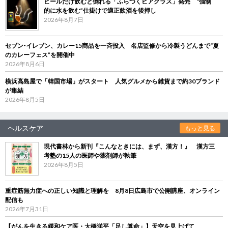
ビールだけ飲むと倒れる「ふらつくビアグラス」発売 “強制
的に水を飲む”仕掛けで適正飲酒を後押し
2026年8月7日
セブン‐イレブン、カレー15商品を一斉投入 名店監修から冷製うどんまで“夏
のカレーフェス”を開催中
2026年8月6日
横浜高島屋で「韓国市場」がスタート 人気グルメから雑貨まで約30ブランド
が集結
2026年8月5日
ヘルスケア
もっと見る
現代書林から新刊『こんなときには、まず、漢方！』 漢方三
考塾の15人の医師や薬剤師が執筆
2026年8月5日
重症筋無力症への正しい知識と理解を 8月8日広島市で公開講座、オンライン
配信も
2026年7月31日
【がんを生きる緩和ケア医・大橋洋平「足し算命」】天空を見上げて