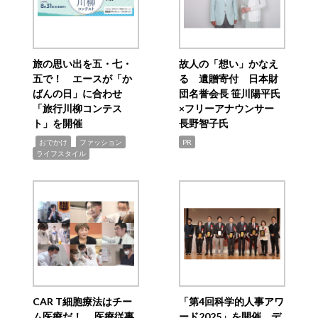
旅の思い出を五・七・
故人の「想い」かなえ
五で！ エースが「か
る 遺贈寄付 日本財
ばんの日」に合わせ
団名誉会長 笹川陽平氏
「旅行川柳コンテス
×フリーアナウンサー
ト」を開催
長野智子氏
,
,
,
おでかけ
ファッション
PR
ライフスタイル
CAR T細胞療法はチー
「第4回科学的人事アワ
ム医療だ！ 医療従事
ード2025」を開催 デ