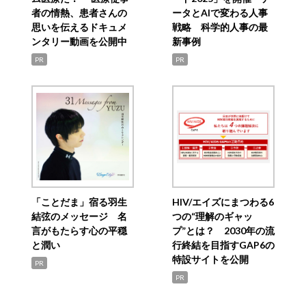
者の情熱、患者さんの
ータとAIで変わる人事
思いを伝えるドキュメ
戦略 科学的人事の最
ンタリー動画を公開中
新事例
PR
PR
「ことだま」宿る羽生
HIV/エイズにまつわる6
結弦のメッセージ 名
つの“理解のギャッ
言がもたらす心の平穏
プ”とは？ 2030年の流
と潤い
行終結を目指すGAP6の
特設サイトを公開
PR
PR