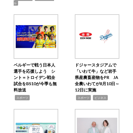
ル
ベルギーで戦う日本人
ドジャースタジアムで
選手を応援しよう シ
「いわて牛」など岩手
ント＝トロイデン戦全
県産農畜産物をPR JA
試合をBS10が今季も無
全農いわてが8月10日～
料放送
12日に実施
,
,
,
スポーツ
スポーツ
ビジネス