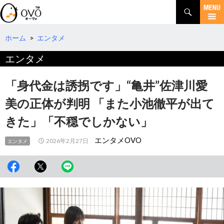
検
索
コ
ン
テ
ホーム
>
エンタメ
ン
エンタメ
ツ
へ
移
「身代金は誘拐です」“亀井”佐津川愛
動
美の正体が判明 「また小池徹平が出て
きた」「不穏でしかない」
エンタメOVO
2026年2月27日
エンタメ