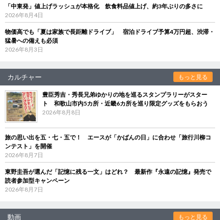
「中東発」値上げラッシュが本格化 飲食料品値上げ、約3年ぶりの多さに
2026年8月4日
物価高でも「夏は家族で長距離ドライブ」 宿泊ドライブ予算4万円超、渋滞・
猛暑への備えも必須
2026年8月3日
カルチャー
もっと見る
豊臣秀吉・秀長兄弟ゆかりの地を巡るスタンプラリーがスター
ト 和歌山市内5カ所・近畿6カ所を巡り限定グッズをもらおう
2026年8月8日
旅の思い出を五・七・五で！ エースが「かばんの日」に合わせ「旅行川柳コ
ンテスト」を開催
2026年8月7日
東野圭吾が選んだ「記憶に残る一文」はどれ？ 最新作『永遠の記憶』発売で
読者参加型キャンペーン
2026年8月7日
動画
もっと見る