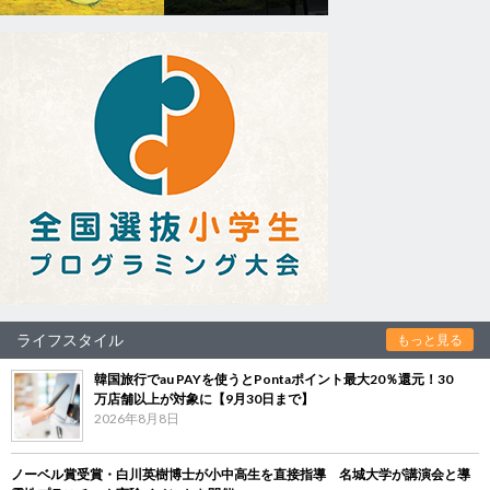
ライフスタイル
もっと見る
韓国旅行でau PAYを使うとPontaポイント最大20％還元！30
万店舗以上が対象に【9月30日まで】
2026年8月8日
ノーベル賞受賞・白川英樹博士が小中高生を直接指導 名城大学が講演会と導