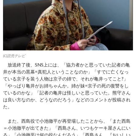
(C)読売テレビ
放送終了後、SNS上には、「協力者かと思っていた記者の亀
井が本当の黒幕=真犯人ということなのか」「すでに亡くなっ
ている京子を装う人物は京子の姉で、それが亀井ってこと?」
「やっぱり亀井がお姉ちゃんか。姉が妹=京子の死の復讐をし
ているのかな」「記者の亀井は怪しいと思っていた。熊守さん
は良い方なのか、どうなのだろう」などのコメントが投稿され
た。
また、西島役で小池徹平が再登場したことから、「また西島
＝小池徹平が出てきた」「西島さん、いつもケーキ屋さんにい
る」「小池徹平は何の役なんだろう」「西島さん、『おいしい