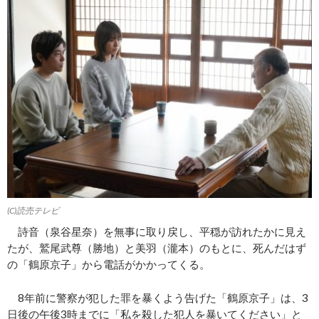
(C)読売テレビ
詩音（泉谷星奈）を無事に取り戻し、平穏が訪れたかに見え
たが、鷲尾武尊（勝地）と美羽（瀧本）のもとに、死んだはず
の「鶴原京子」から電話がかかってくる。
8年前に警察が犯した罪を暴くよう告げた「鶴原京子」は、3
日後の午後3時までに「私を殺した犯人を暴いてください」と