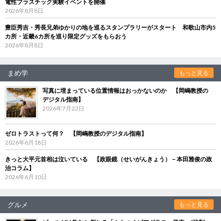
電性プラスチック実験イベントを開催
2026年8月8日
豊臣秀吉・秀長兄弟ゆかりの地を巡るスタンプラリーがスタート 和歌山市内5
カ所・近畿6カ所を巡り限定グッズをもらおう
2026年8月8日
まめ学
もっと見る
写真に埋まっている位置情報はおっかないのか 【岡嶋教授の
デジタル指南】
2026年7月22日
ゼロトラストって何？ 【岡嶋教授のデジタル指南】
2026年6月18日
きっと大平元首相は泣いている 【政眼鏡（せいがんきょう）－本田雅俊の政
治コラム】
2026年6月10日
グルメ
もっと見る