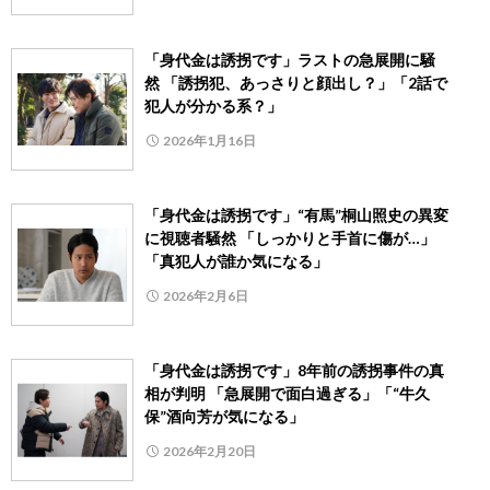
「身代金は誘拐です」ラストの急展開に騒
然 「誘拐犯、あっさりと顔出し？」「2話で
犯人が分かる系？」
2026年1月16日
「身代金は誘拐です」“有馬”桐山照史の異変
に視聴者騒然 「しっかりと手首に傷が…」
「真犯人が誰か気になる」
2026年2月6日
「身代金は誘拐です」8年前の誘拐事件の真
相が判明 「急展開で面白過ぎる」「“牛久
保”酒向芳が気になる」
2026年2月20日