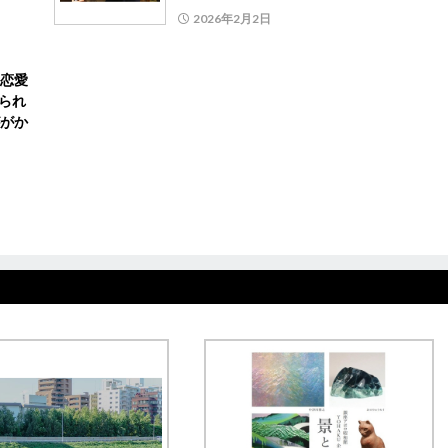
2026年2月2日
恋愛
られ
がか