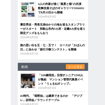
6人の作家が描く“風景と猫”の共演
歌舞伎座そばのギャラリーYOHAKU
で8月20日から開催
2026年8月9日
豊臣秀吉・秀長兄弟ゆかりの地を巡るスタンプラリ
ーがスタート 和歌山市内5カ所・近畿6カ所を巡り
限定グッズをもらおう
2026年8月8日
旅の思い出を五・七・五で！ エースが「かばんの
日」に合わせ「旅行川柳コンテスト」を開催
2026年8月7日
動画
もっと見る
「100歳現役」目指すシニア1500人
が集結 マンション管理代務員イベ
ント「うぇるねすシップ」
2026年8月4日
AI時代、「暗黙知」は継承できるのか 「デジブ
レ」説明会／ラウンドテーブル
2026年8月3日