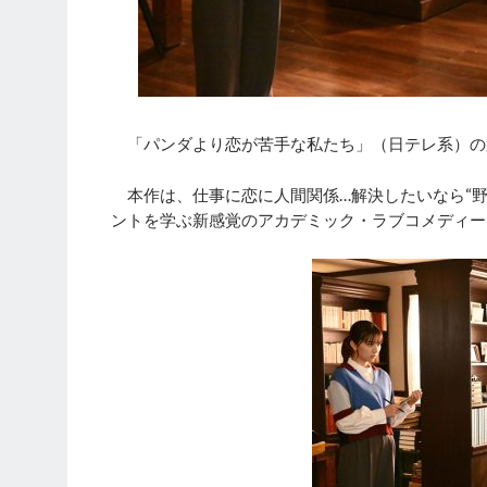
「パンダより恋が苦手な私たち」（日テレ系）の
本作は、仕事に恋に人間関係…解決したいなら“野
ントを学ぶ新感覚のアカデミック・ラブコメディー