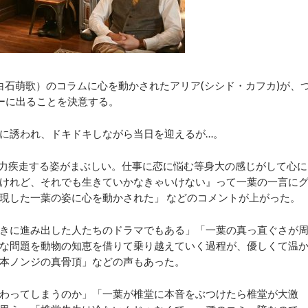
白石萌歌）のコラムに心を動かされたアリア(シシド・カフカ)が、
ーに出ることを決意する。
に誘われ、ドキドキしながら当日を迎えるが…。
力疾走する姿がまぶしい。仕事に恋に悩む等身大の感じがして心に
けれど、それでも生きていかなきゃいけない』って一葉の一言に
現した一葉の姿に心を動かされた」 などのコメントが上がった。
きに進み出した人たちのドラマでもある」「一葉の真っ直ぐさが
な問題を動物の知恵を借りて乗り越えていく過程が、優しくて温
本ノンジの真骨頂」などの声もあった。
わってしまうのか」「一葉が椎堂に本音をぶつけたら椎堂が大激