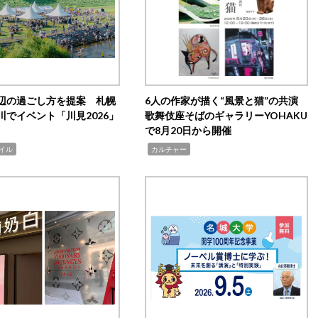
辺の過ごし方を提案 札幌
6人の作家が描く“風景と猫”の共演
川でイベント「川見2026」
歌舞伎座そばのギャラリーYOHAKU
で8月20日から開催
,
イル
カルチャー