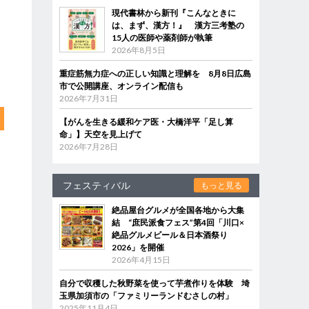
現代書林から新刊『こんなときに
は、まず、漢方！』 漢方三考塾の
15人の医師や薬剤師が執筆
2026年8月5日
重症筋無力症への正しい知識と理解を 8月8日広島
市で公開講座、オンライン配信も
2026年7月31日
【がんを生きる緩和ケア医・大橋洋平「足し算
命」】天空を見上げて
2026年7月28日
フェスティバル
もっと見る
絶品屋台グルメが全国各地から大集
結 “庶民派食フェス”第4回「川口×
絶品グルメビール＆日本酒祭り
2026」を開催
2026年4月15日
自分で収穫した秋野菜を使って芋煮作りを体験 埼
玉県加須市の「ファミリーランドむさしの村」
2025年11月4日