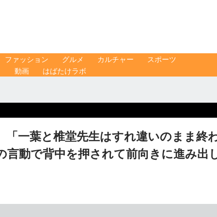
ファッション
グルメ
カルチャー
スポーツ
ス
動画
はばたけラボ
」「一葉と椎堂先生はすれ違いのまま終
の言動で背中を押されて前向きに進み出