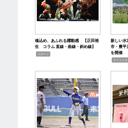
魂込め、あふれる躍動感 【正田裕
新しい水
生 コラム 直線・曲線・斜め線】
市・豊平
を開催
,
スポーツ
,
ライフスタ