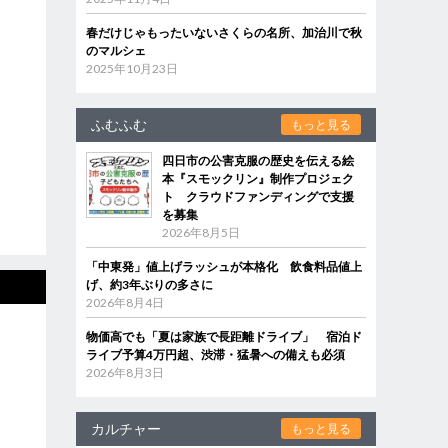
春だけじゃもったいないさくらの名所、加治川で秋
のマルシェ
2025年10月23日
ふむふむ
もっと見る
四日市の公害克服の歴史を伝える絵
本『スモックリン』制作プロジェク
ト クラウドファンディングで支援
を募集
2026年8月5日
「中東発」値上げラッシュが本格化 飲食料品値上
げ、約3年ぶりの多さに
2026年8月4日
物価高でも「夏は家族で長距離ドライブ」 宿泊ド
ライブ予算4万円超、渋滞・猛暑への備えも必須
2026年8月3日
カルチャー
もっと見る