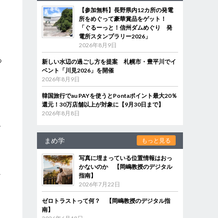
【参加無料】長野県内12カ所の発電
所をめぐって豪華賞品をゲット！
「ぐるーっと！信州ダムめぐり 発
電所スタンプラリー2026」
2026年8月9日
つ
新しい水辺の過ごし方を提案 札幌市・豊平川でイ
ベント「川見2026」を開催
2026年8月9日
韓国旅行でau PAYを使うとPontaポイント最大20％
還元！30万店舗以上が対象に【9月30日まで】
2026年8月8日
グ
まめ学
もっと見る
写真に埋まっている位置情報はおっ
周
かないのか 【岡嶋教授のデジタル
か
指南】
2026年7月22日
ゼロトラストって何？ 【岡嶋教授のデジタル指
南】