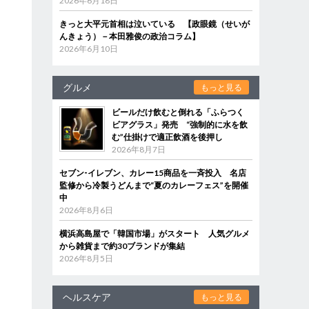
2026年6月18日
きっと大平元首相は泣いている 【政眼鏡（せいが
んきょう）－本田雅俊の政治コラム】
2026年6月10日
グルメ
もっと見る
ビールだけ飲むと倒れる「ふらつく
ビアグラス」発売 “強制的に水を飲
む”仕掛けで適正飲酒を後押し
2026年8月7日
セブン‐イレブン、カレー15商品を一斉投入 名店
監修から冷製うどんまで“夏のカレーフェス”を開催
中
2026年8月6日
横浜高島屋で「韓国市場」がスタート 人気グルメ
から雑貨まで約30ブランドが集結
2026年8月5日
ヘルスケア
もっと見る