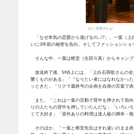
（C）日本テレビ
「なぜ本気の恋愛から逃げるの…!?」。一葉（上
いに3年前の秘密を告白。そしてファッションショ
そんな中、一葉は椎堂（生田斗真）からキャンプ
放送終了後、SNS上には、「上白石萌歌さんの全
響くものがある」「『なりたい者にはなれなかった
ッときた」「リクラ最終号の企画を自身の言葉で表
また、「これは一葉の言動で背中を押されて前向
りの人たちの背中を押していたんだな」「いろいろ
くて大好き」「原作ありの料理は達人級の脚本・根
そのほか、「一葉と椎堂先生はすれ違いのまま終