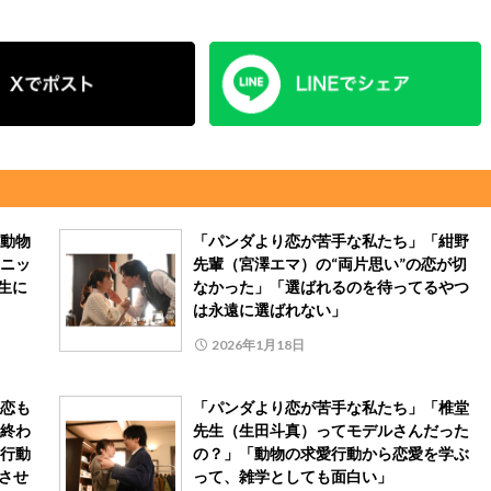
動物
「パンダより恋が苦手な私たち」「紺野
ニッ
先輩（宮澤エマ）の“両片思い”の恋が切
生に
なかった」「選ばれるのを待ってるやつ
は永遠に選ばれない」
2026年1月18日
恋も
「パンダより恋が苦手な私たち」「椎堂
終わ
先生（生田斗真）ってモデルさんだった
行動
の？」「動物の求愛行動から恋愛を学ぶ
させ
って、雑学としても面白い」