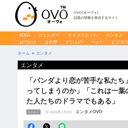
OVO [オーヴォ]
話題の情報を発信するサイト
コンテンツへ移動
検
SDGs
ジェンダー
ライフスタイル
エンタメ
索
おでかけ
まめ学
デジもの
ペット
ビジネ
ホーム
>
エンタメ
エンタメ
「パンダより恋が苦手な私たち
ってしまうのか」「これは一葉
た人たちのドラマでもある」
エンタメOVO
2026年3月8日
エンタメ