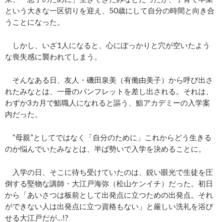
という大きな一区切りを迎え、50歳にして自分の時間と向き合
うことになった。
しかし、いざ1人になると、心にぽっかりと穴が空いたよう
な喪失感に襲われてしまう。
そんなある日、友人・磯田泉美（有働由美子）から呼び出さ
れたみなとは、一冊のパンフレットを差し出される。それは、
わずか3カ月で鮨職人になれると謳う、鮨アカデミーの入学案
内だった。
“母親”としてではなく「自分のために」これからどう生きる
のか悩んでいたみなとは、半ば勢いで入学を決めることに。
入学の日、そこに待ち受けていたのは、鋭い眼光で生徒を圧
倒する堅物な講師・大江戸海弥（松山ケンイチ）だった。初日
から「あいさつは板前として出発点に立つための出発点。それ
ができない人は出発点に立つ資格もない」と厳しい洗礼を浴び
せる大江戸だが…!?