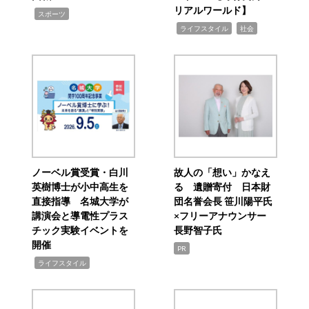
リアルワールド】
,
スポーツ
,
,
ライフスタイル
社会
ノーベル賞受賞・白川
故人の「想い」かなえ
英樹博士が小中高生を
る 遺贈寄付 日本財
直接指導 名城大学が
団名誉会長 笹川陽平氏
講演会と導電性プラス
×フリーアナウンサー
チック実験イベントを
長野智子氏
開催
PR
,
ライフスタイル