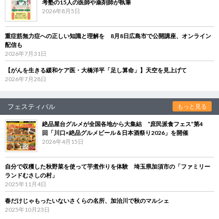
考塾の15人の医師や薬剤師が執筆
2026年8月5日
重症筋無力症への正しい知識と理解を 8月8日広島市で公開講座、オンライン
配信も
2026年7月31日
【がんを生きる緩和ケア医・大橋洋平「足し算命」】天空を見上げて
2026年7月28日
フェスティバル
もっと見る
絶品屋台グルメが全国各地から大集結 “庶民派食フェス”第4
回「川口×絶品グルメビール＆日本酒祭り2026」を開催
2026年4月15日
自分で収穫した秋野菜を使って芋煮作りを体験 埼玉県加須市の「ファミリー
ランドむさしの村」
2025年11月4日
春だけじゃもったいないさくらの名所、加治川で秋のマルシェ
2025年10月23日