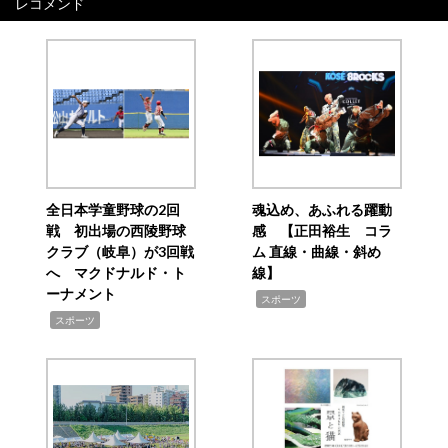
レコメンド
全日本学童野球の2回
魂込め、あふれる躍動
戦 初出場の西陵野球
感 【正田裕生 コラ
クラブ（岐阜）が3回戦
ム 直線・曲線・斜め
へ マクドナルド・ト
線】
ーナメント
,
スポーツ
,
スポーツ