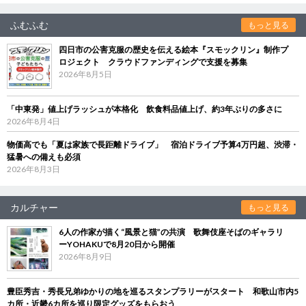
ふむふむ
もっと見る
四日市の公害克服の歴史を伝える絵本『スモックリン』制作プ
ロジェクト クラウドファンディングで支援を募集
2026年8月5日
「中東発」値上げラッシュが本格化 飲食料品値上げ、約3年ぶりの多さに
2026年8月4日
物価高でも「夏は家族で長距離ドライブ」 宿泊ドライブ予算4万円超、渋滞・
猛暑への備えも必須
2026年8月3日
カルチャー
もっと見る
6人の作家が描く“風景と猫”の共演 歌舞伎座そばのギャラリ
ーYOHAKUで8月20日から開催
2026年8月9日
豊臣秀吉・秀長兄弟ゆかりの地を巡るスタンプラリーがスタート 和歌山市内5
カ所・近畿6カ所を巡り限定グッズをもらおう