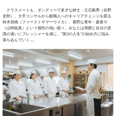
クラスメートも、ダンディーで多才な紳士・立石船男（佐野
史郎）、大手コンサルから鮨職人へのキャリアチェンジを図る
柿木胡桃（ファーストサマーウイカ）、寡黙な青年・森蒼斗
（山時聡真）という個性の強い面々。みなとは周囲と自分の意
識の違いにプレッシャーを感じ、“第2の人生”の始め方に悩み、
落ち込んでいく…。