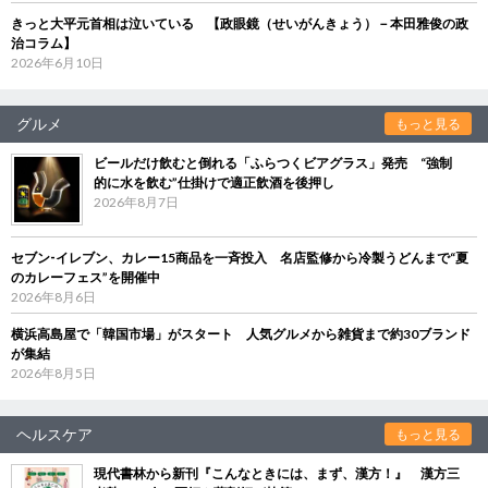
きっと大平元首相は泣いている 【政眼鏡（せいがんきょう）－本田雅俊の政
治コラム】
2026年6月10日
グルメ
もっと見る
ビールだけ飲むと倒れる「ふらつくビアグラス」発売 “強制
的に水を飲む”仕掛けで適正飲酒を後押し
2026年8月7日
セブン‐イレブン、カレー15商品を一斉投入 名店監修から冷製うどんまで“夏
のカレーフェス”を開催中
2026年8月6日
横浜高島屋で「韓国市場」がスタート 人気グルメから雑貨まで約30ブランド
が集結
2026年8月5日
ヘルスケア
もっと見る
現代書林から新刊『こんなときには、まず、漢方！』 漢方三