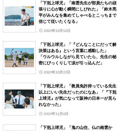
「下剋上球児」「南雲先生が部員たちの頑
張りに心が動く瞬間にしびれた」「鈴木亮
平がみんなを集めてしゃべるとこっちまで
信じて従いたくなる」
2023年10月16日
「下剋上球児」「『どんなことにだって解
決策はある』という言葉に感動した」
「ウルウルしながら見ていたら、先生の秘
密にびっくりして涙が引っ込んだ」
2023年10月23日
「下剋上球児」「教員免許持っている先生
以上にいい先生だったのになあ」「『下剋
上球児』が気になって阪神の日本一が見ら
れなかった」
2023年11月6日
「下剋上球児」「鬼の山住、仏の南雲か