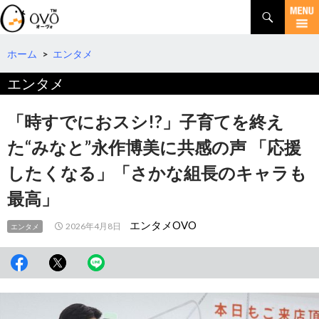
検
索
コ
ン
テ
ホーム
>
エンタメ
ン
エンタメ
ツ
へ
移
「時すでにおスシ!?」子育てを終え
動
た“みなと”永作博美に共感の声 「応援
したくなる」「さかな組長のキャラも
最高」
エンタメOVO
2026年4月8日
エンタメ