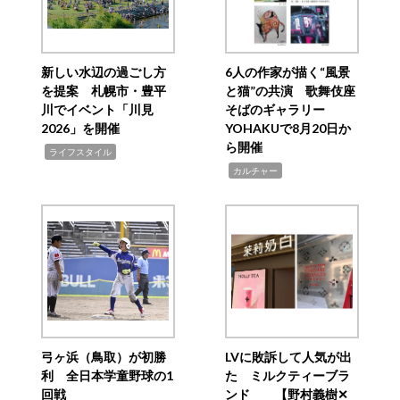
新しい水辺の過ごし方
6人の作家が描く“風景
を提案 札幌市・豊平
と猫”の共演 歌舞伎座
川でイベント「川見
そばのギャラリー
2026」を開催
YOHAKUで8月20日か
ら開催
,
ライフスタイル
,
カルチャー
弓ヶ浜（鳥取）が初勝
LVに敗訴して人気が出
利 全日本学童野球の1
た ミルクティーブラ
回戦
ンド 【野村義樹✕