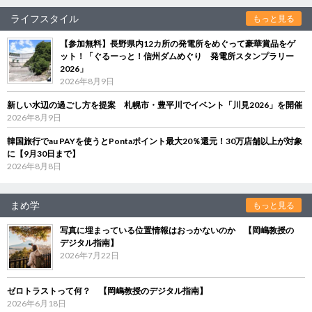
ライフスタイル
もっと見る
【参加無料】長野県内12カ所の発電所をめぐって豪華賞品をゲ
ット！「ぐるーっと！信州ダムめぐり 発電所スタンプラリー
2026」
2026年8月9日
新しい水辺の過ごし方を提案 札幌市・豊平川でイベント「川見2026」を開催
2026年8月9日
韓国旅行でau PAYを使うとPontaポイント最大20％還元！30万店舗以上が対象
に【9月30日まで】
2026年8月8日
まめ学
もっと見る
写真に埋まっている位置情報はおっかないのか 【岡嶋教授の
デジタル指南】
2026年7月22日
ゼロトラストって何？ 【岡嶋教授のデジタル指南】
2026年6月18日