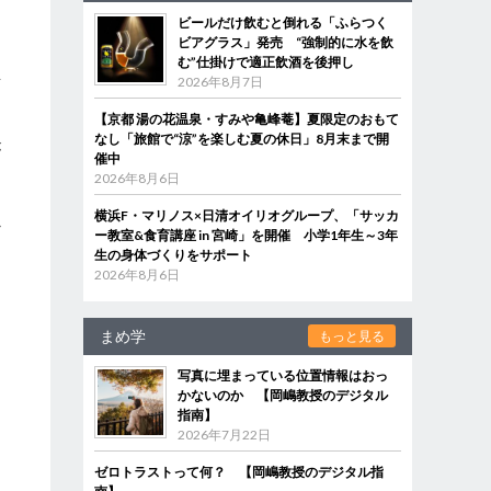
ビールだけ飲むと倒れる「ふらつく
ビアグラス」発売 “強制的に水を飲
む”仕掛けで適正飲酒を後押し
生
2026年8月7日
【京都 湯の花温泉・すみや亀峰菴】夏限定のおもて
なし「旅館で“涼”を楽しむ夏の休日」8月末まで開
が
催中
2026年8月6日
横浜F・マリノス×日清オイリオグループ、「サッカ
か
ー教室&食育講座 in 宮崎」を開催 小学1年生～3年
生の身体づくりをサポート
2026年8月6日
まめ学
もっと見る
写真に埋まっている位置情報はおっ
かないのか 【岡嶋教授のデジタル
指南】
2026年7月22日
ゼロトラストって何？ 【岡嶋教授のデジタル指