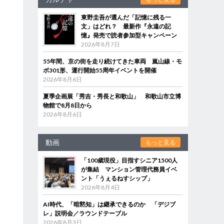
東野圭吾が選んだ「記憶に残る一
文」はどれ？ 最新作『永遠の記
憶』発売で読者参加型キャンペーン
2026年8月7日
55年間、京の街を走り続けてきた車両 嵐山線・モ
ボ301形、運行開始55周年イベントを開催
2026年8月6日
夏季企画展「秀吉・秀長と和歌山」 和歌山市立博
物館で8月8日から
2026年8月6日
動画
もっと見る
「100歳現役」目指すシニア1500人
が集結 マンション管理代務員イベ
ント「うぇるねすシップ」
2026年8月4日
AI時代、「暗黙知」は継承できるのか 「デジブ
レ」説明会／ラウンドテーブル
2026年8月3日