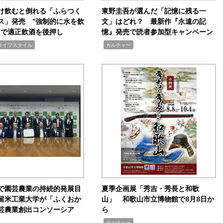
け飲むと倒れる「ふらつく
東野圭吾が選んだ「記憶に残る一
ス」発売 “強制的に水を飲
文」はどれ？ 最新作『永遠の記
けで適正飲酒を後押し
憶』発売で読者参加型キャンペーン
,
ライフスタイル
カルチャー
で園芸農業の持続的発展目
夏季企画展「秀吉・秀長と和歌
留米工業大学が「ふくおか
山」 和歌山市立博物館で8月8日か
芸農業創出コンソーシア
ら
,
カルチャー