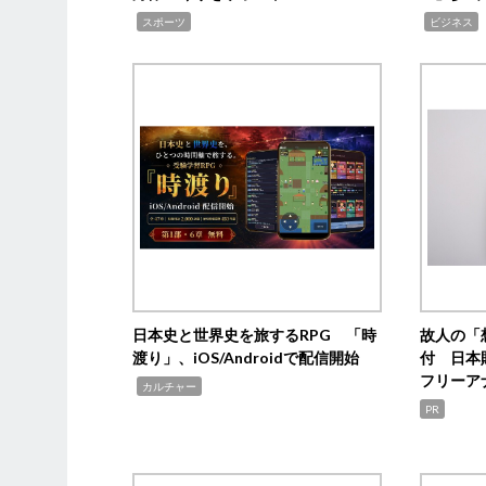
,
,
,
スポーツ
ビジネス
日本史と世界史を旅するRPG 「時
故人の「
渡り」、iOS/Androidで配信開始
付 日本
フリーア
,
カルチャー
PR