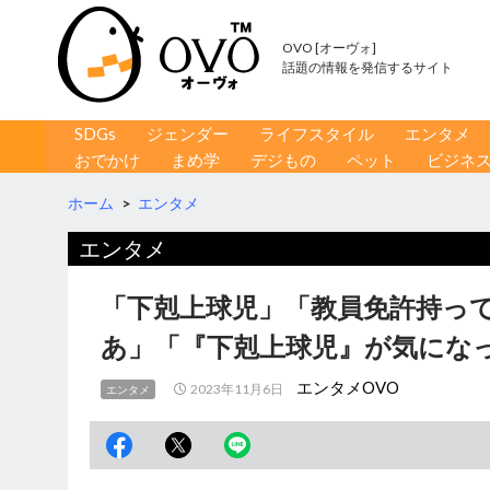
OVO [オーヴォ]
話題の情報を発信するサイト
コンテンツへ移動
検
SDGs
ジェンダー
ライフスタイル
エンタメ
索
おでかけ
まめ学
デジもの
ペット
ビジネ
ホーム
>
エンタメ
エンタメ
「下剋上球児」「教員免許持っ
あ」「『下剋上球児』が気にな
エンタメOVO
2023年11月6日
エンタメ