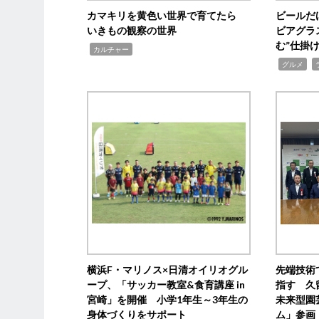
カマキリを黄色い世界で育てたら
ビールだ
いきもの観察の世界
ビアグラ
む”仕掛
,
カルチャー
,
,
グルメ
横浜F・マリノス×日清オイリオグル
先端技術
ープ、「サッカー教室&食育講座 in
指す 久
宮崎」を開催 小学1年生～3年生の
未来型園
身体づくりをサポート
ム」参画