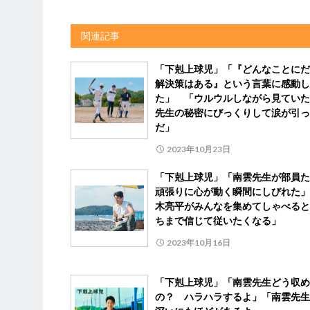
関連記事
「下剋上球児」「『どんなことにだ
解決策はある』という言葉に感動し
た」 「ウルウルしながら見ていた
先生の秘密にびっくりして涙が引っ
だ」
2023年10月23日
「下剋上球児」「南雲先生が部員た
頑張りに心が動く瞬間にしびれた」
木亮平がみんなを集めてしゃべると
ちまで信じて従いたくなる」
2023年10月16日
「下剋上球児」「南雲先生どう収め
の？ ハラハラするよ」「南雲先生