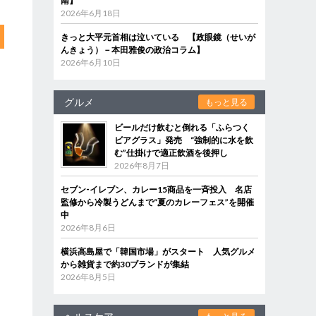
南】
2026年6月18日
きっと大平元首相は泣いている 【政眼鏡（せいが
んきょう）－本田雅俊の政治コラム】
2026年6月10日
グルメ
もっと見る
ビールだけ飲むと倒れる「ふらつく
ビアグラス」発売 “強制的に水を飲
む”仕掛けで適正飲酒を後押し
2026年8月7日
セブン‐イレブン、カレー15商品を一斉投入 名店
監修から冷製うどんまで“夏のカレーフェス”を開催
中
2026年8月6日
横浜高島屋で「韓国市場」がスタート 人気グルメ
から雑貨まで約30ブランドが集結
2026年8月5日