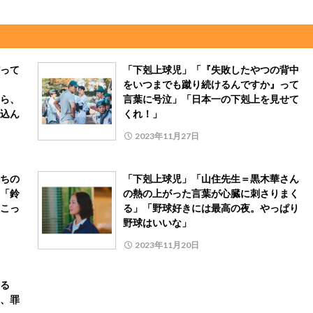
って
「下剋上球児」「『失敗したやつの背中
をいつまでも蹴り続けるんですか』って
ら、
言葉に号泣」「日本一の下剋上を見せて
込ん
くれ！」
2023年11月27日
ちの
「下剋上球児」「山住先生＝黒木華さん
「鈴
の熱の上がった言葉が心臓に刺さりまく
こっ
る」「野球好きには最高の夜。やっぱり
野球はいいな」
2023年11月20日
る
、罪