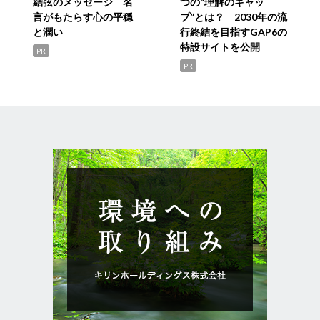
結弦のメッセージ 名
つの“理解のギャッ
言がもたらす心の平穏
プ”とは？ 2030年の流
と潤い
行終結を目指すGAP6の
特設サイトを公開
PR
PR