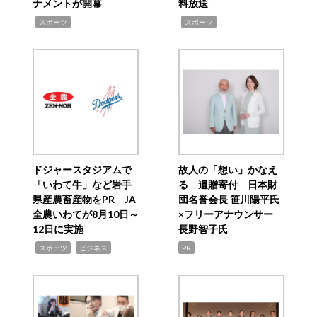
ナメントが開幕
料放送
,
,
スポーツ
スポーツ
ドジャースタジアムで
故人の「想い」かなえ
「いわて牛」など岩手
る 遺贈寄付 日本財
県産農畜産物をPR JA
団名誉会長 笹川陽平氏
全農いわてが8月10日～
×フリーアナウンサー
12日に実施
長野智子氏
,
,
スポーツ
ビジネス
PR