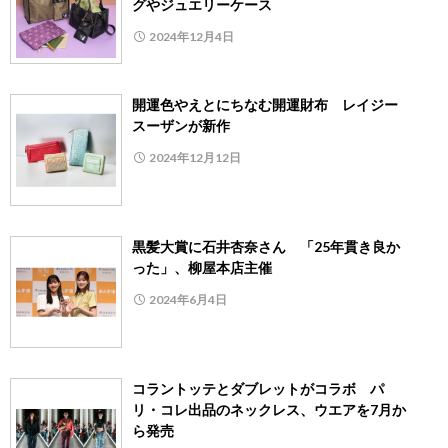
グやジュエリーケース
2024年12月4日
開運色やえとにちなむ開運財布 レイジー
スーザンが新作
2024年12月12日
黒髪大賞に石井杏奈さん 「25年貫き良か
った」、柳屋本店主催
2024年6月4日
コラントッテとダブレットがコラボ パ
リ・コレ出品のネックレス、ウエアを7月か
ら発売