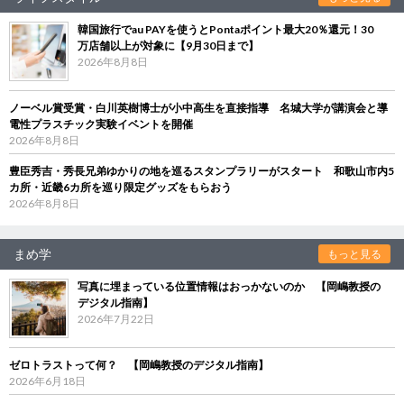
韓国旅行でau PAYを使うとPontaポイント最大20％還元！30
万店舗以上が対象に【9月30日まで】
2026年8月8日
ノーベル賞受賞・白川英樹博士が小中高生を直接指導 名城大学が講演会と導
電性プラスチック実験イベントを開催
2026年8月8日
豊臣秀吉・秀長兄弟ゆかりの地を巡るスタンプラリーがスタート 和歌山市内5
カ所・近畿6カ所を巡り限定グッズをもらおう
2026年8月8日
まめ学
もっと見る
写真に埋まっている位置情報はおっかないのか 【岡嶋教授の
デジタル指南】
2026年7月22日
ゼロトラストって何？ 【岡嶋教授のデジタル指南】
2026年6月18日