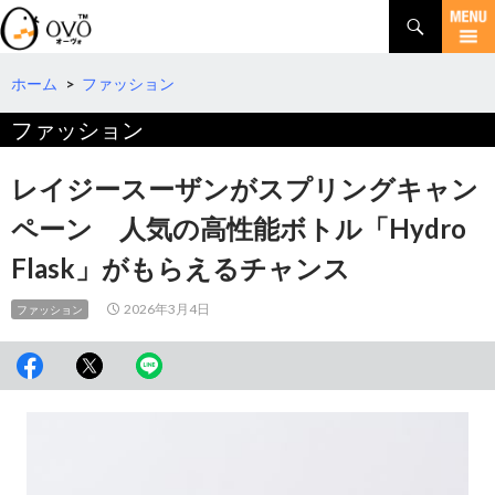
検
索
コ
ン
テ
ホーム
>
ファッション
ン
ファッション
ツ
へ
移
レイジースーザンがスプリングキャン
動
ペーン 人気の高性能ボトル「Hydro
Flask」がもらえるチャンス
2026年3月4日
ファッション