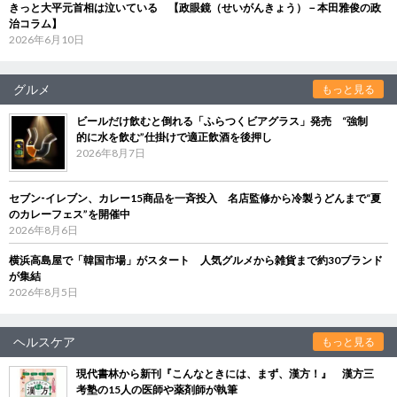
きっと大平元首相は泣いている 【政眼鏡（せいがんきょう）－本田雅俊の政
治コラム】
2026年6月10日
グルメ
もっと見る
ビールだけ飲むと倒れる「ふらつくビアグラス」発売 “強制
的に水を飲む”仕掛けで適正飲酒を後押し
2026年8月7日
セブン‐イレブン、カレー15商品を一斉投入 名店監修から冷製うどんまで“夏
のカレーフェス”を開催中
2026年8月6日
横浜高島屋で「韓国市場」がスタート 人気グルメから雑貨まで約30ブランド
が集結
2026年8月5日
ヘルスケア
もっと見る
現代書林から新刊『こんなときには、まず、漢方！』 漢方三
考塾の15人の医師や薬剤師が執筆