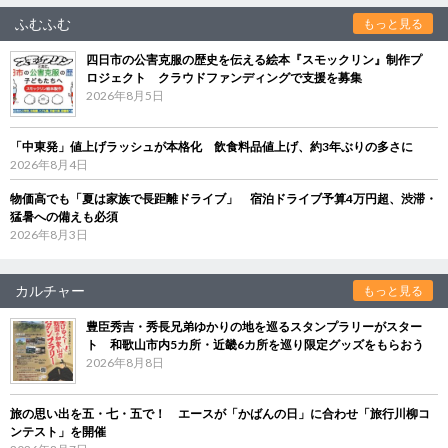
ふむふむ
もっと見る
四日市の公害克服の歴史を伝える絵本『スモックリン』制作プ
ロジェクト クラウドファンディングで支援を募集
2026年8月5日
「中東発」値上げラッシュが本格化 飲食料品値上げ、約3年ぶりの多さに
2026年8月4日
物価高でも「夏は家族で長距離ドライブ」 宿泊ドライブ予算4万円超、渋滞・
猛暑への備えも必須
2026年8月3日
カルチャー
もっと見る
豊臣秀吉・秀長兄弟ゆかりの地を巡るスタンプラリーがスター
ト 和歌山市内5カ所・近畿6カ所を巡り限定グッズをもらおう
2026年8月8日
旅の思い出を五・七・五で！ エースが「かばんの日」に合わせ「旅行川柳コ
ンテスト」を開催