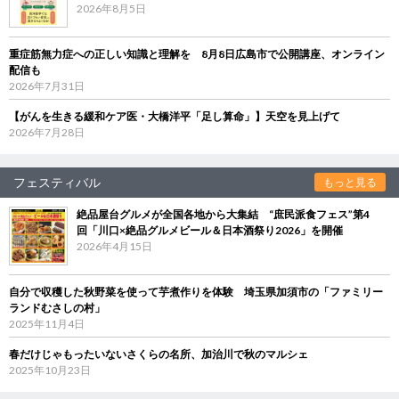
2026年8月5日
重症筋無力症への正しい知識と理解を 8月8日広島市で公開講座、オンライン
配信も
2026年7月31日
【がんを生きる緩和ケア医・大橋洋平「足し算命」】天空を見上げて
2026年7月28日
フェスティバル
もっと見る
絶品屋台グルメが全国各地から大集結 “庶民派食フェス”第4
回「川口×絶品グルメビール＆日本酒祭り2026」を開催
2026年4月15日
自分で収穫した秋野菜を使って芋煮作りを体験 埼玉県加須市の「ファミリー
ランドむさしの村」
2025年11月4日
春だけじゃもったいないさくらの名所、加治川で秋のマルシェ
2025年10月23日