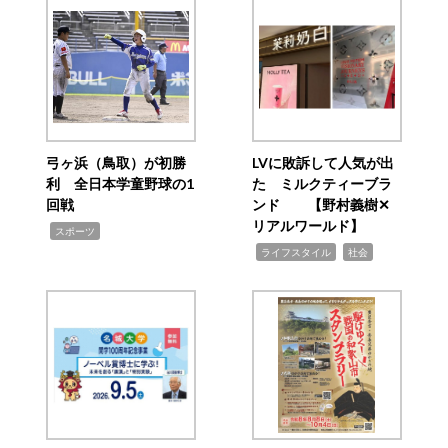
弓ヶ浜（鳥取）が初勝
LVに敗訴して人気が出
利 全日本学童野球の1
た ミルクティーブラ
回戦
ンド 【野村義樹✕
リアルワールド】
,
スポーツ
,
,
ライフスタイル
社会