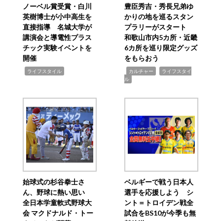
ノーベル賞受賞・白川
豊臣秀吉・秀長兄弟ゆ
英樹博士が小中高生を
かりの地を巡るスタン
直接指導 名城大学が
プラリーがスタート
講演会と導電性プラス
和歌山市内5カ所・近畿
チック実験イベントを
6カ所を巡り限定グッズ
開催
をもらおう
,
,
,
ライフスタイル
カルチャー
ライフスタイ
ル
始球式の杉谷拳士さ
ベルギーで戦う日本人
ん、野球に熱い思い
選手を応援しよう シ
全日本学童軟式野球大
ント＝トロイデン戦全
会 マクドナルド・トー
試合をBS10が今季も無