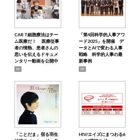
CAR T細胞療法はチー
「第4回科学的人事アワ
ム医療だ！ 医療従事
ード2025」を開催 デ
者の情熱、患者さんの
ータとAIで変わる人事
思いを伝えるドキュメ
戦略 科学的人事の最
ンタリー動画を公開中
新事例
PR
PR
「ことだま」宿る羽生
HIV/エイズにまつわる6