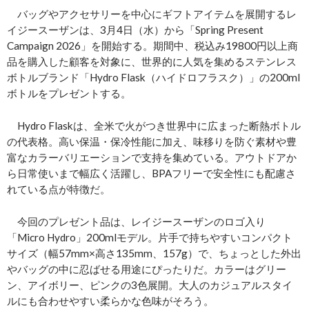
バッグやアクセサリーを中心にギフトアイテムを展開するレ
イジースーザンは、3月4日（水）から「Spring Present
Campaign 2026」を開始する。期間中、税込み19800円以上商
品を購入した顧客を対象に、世界的に人気を集めるステンレス
ボトルブランド「Hydro Flask（ハイドロフラスク）」の200ml
ボトルをプレゼントする。
Hydro Flaskは、全米で火がつき世界中に広まった断熱ボトル
の代表格。高い保温・保冷性能に加え、味移りを防ぐ素材や豊
富なカラーバリエーションで支持を集めている。アウトドアか
ら日常使いまで幅広く活躍し、BPAフリーで安全性にも配慮さ
れている点が特徴だ。
今回のプレゼント品は、レイジースーザンのロゴ入り
「Micro Hydro」200mlモデル。片手で持ちやすいコンパクト
サイズ（幅57mm×高さ135mm、157g）で、ちょっとした外出
やバッグの中に忍ばせる用途にぴったりだ。カラーはグリー
ン、アイボリー、ピンクの3色展開。大人のカジュアルスタイ
ルにも合わせやすい柔らかな色味がそろう。