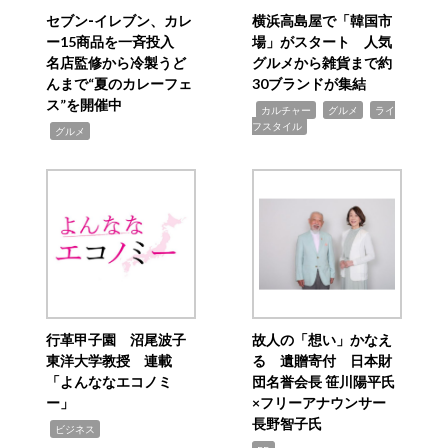
セブン‐イレブン、カレ
横浜高島屋で「韓国市
ー15商品を一斉投入
場」がスタート 人気
名店監修から冷製うど
グルメから雑貨まで約
んまで“夏のカレーフェ
30ブランドが集結
ス”を開催中
,
,
,
カルチャー
グルメ
ライ
フスタイル
,
グルメ
行革甲子園 沼尾波子
故人の「想い」かなえ
東洋大学教授 連載
る 遺贈寄付 日本財
「よんななエコノミ
団名誉会長 笹川陽平氏
ー」
×フリーアナウンサー
長野智子氏
,
ビジネス