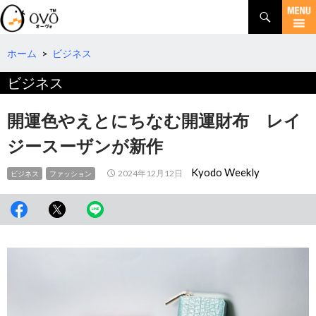
検
索
コ
ン
テ
ホーム
>
ビジネス
ン
ビジネス
ツ
へ
移
開運色やえとにちなむ開運財布 レイ
動
ジースーザンが新作
Kyodo Weekly
2024年12月12日
ビジネス
ファッション