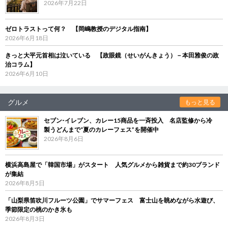
2026年7月22日
ゼロトラストって何？ 【岡嶋教授のデジタル指南】
2026年6月18日
きっと大平元首相は泣いている 【政眼鏡（せいがんきょう）－本田雅俊の政
治コラム】
2026年6月10日
グルメ
もっと見る
セブン‐イレブン、カレー15商品を一斉投入 名店監修から冷
製うどんまで“夏のカレーフェス”を開催中
2026年8月6日
横浜高島屋で「韓国市場」がスタート 人気グルメから雑貨まで約30ブランド
が集結
2026年8月5日
「山梨県笛吹川フルーツ公園」でサマーフェス 富士山を眺めながら水遊び、
季節限定の桃のかき氷も
2026年8月3日