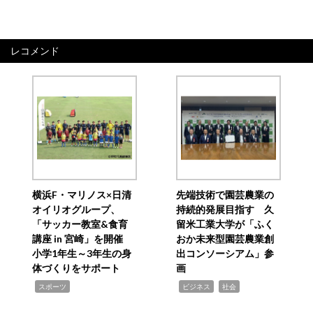
レコメンド
横浜F・マリノス×日清
先端技術で園芸農業の
オイリオグループ、
持続的発展目指す 久
「サッカー教室&食育
留米工業大学が「ふく
講座 in 宮崎」を開催
おか未来型園芸農業創
小学1年生～3年生の身
出コンソーシアム」参
体づくりをサポート
画
,
,
,
スポーツ
ビジネス
社会