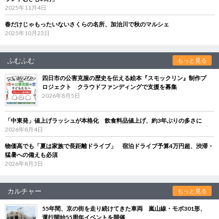
2025年11月4日
春だけじゃもったいないさくらの名所、加治川で秋のマルシェ
2025年10月23日
ふむふむ
もっと見る
四日市の公害克服の歴史を伝える絵本『スモックリン』制作プ
ロジェクト クラウドファンディングで支援を募集
2026年8月5日
「中東発」値上げラッシュが本格化 飲食料品値上げ、約3年ぶりの多さに
2026年8月4日
物価高でも「夏は家族で長距離ドライブ」 宿泊ドライブ予算4万円超、渋滞・
猛暑への備えも必須
2026年8月3日
カルチャー
もっと見る
55年間、京の街を走り続けてきた車両 嵐山線・モボ301形、
運行開始55周年イベントを開催