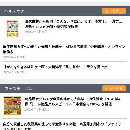
ヘルスケア
もっと見る
現代書林から新刊『こんなときには、まず、漢方！』 漢方三
考塾の15人の医師や薬剤師が執筆
2026年8月5日
重症筋無力症への正しい知識と理解を 8月8日広島市で公開講座、オンライン
配信も
2026年7月31日
【がんを生きる緩和ケア医・大橋洋平「足し算命」】天空を見上げて
2026年7月28日
フェスティバル
もっと見る
絶品屋台グルメが全国各地から大集結 “庶民派食フェス”第4
回「川口×絶品グルメビール＆日本酒祭り2026」を開催
2026年4月15日
自分で収穫した秋野菜を使って芋煮作りを体験 埼玉県加須市の「ファミリー
ランドむさしの村」