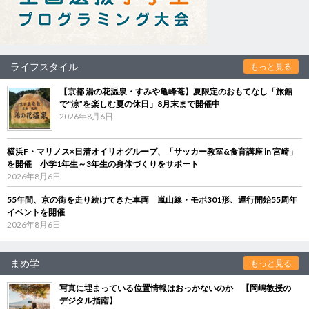
ライフスタイル
もっと見る
【京都 湯の花温泉・すみや亀峰菴】夏限定のおもてなし「旅館
で“涼”を楽しむ夏の休日」8月末まで開催中
2026年8月6日
横浜F・マリノス×日清オイリオグループ、「サッカー教室&食育講座 in 宮崎」
を開催 小学1年生～3年生の身体づくりをサポート
2026年8月6日
55年間、京の街を走り続けてきた車両 嵐山線・モボ301形、運行開始55周年
イベントを開催
2026年8月6日
まめ学
もっと見る
写真に埋まっている位置情報はおっかないのか 【岡嶋教授の
デジタル指南】