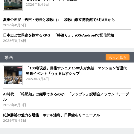
2026年8月6日
夏季企画展「秀吉・秀長と和歌山」 和歌山市立博物館で8月8日から
2026年8月6日
日本史と世界史を旅するRPG 「時渡り」、iOS/Androidで配信開始
2026年8月6日
動画
もっと見る
「100歳現役」目指すシニア1500人が集結 マンション管理代
務員イベント「うぇるねすシップ」
2026年8月4日
AI時代、「暗黙知」は継承できるのか 「デジブレ」説明会／ラウンドテーブ
ル
2026年8月3日
紀伊勝浦の魅力を堪能 ホテル浦島、日昇館をリニューアル
2026年8月3日