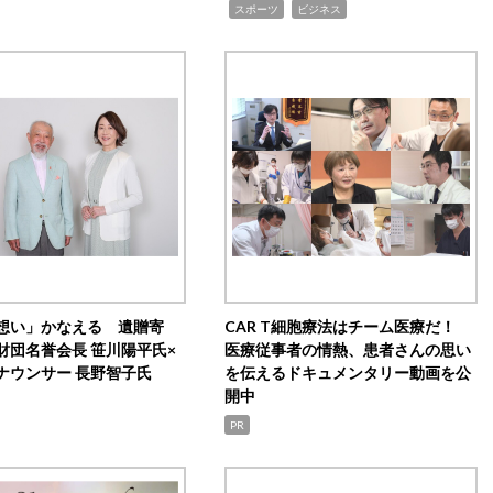
,
,
スポーツ
ビジネス
想い」かなえる 遺贈寄
CAR T細胞療法はチーム医療だ！
財団名誉会長 笹川陽平氏×
医療従事者の情熱、患者さんの思い
ナウンサー 長野智子氏
を伝えるドキュメンタリー動画を公
開中
PR