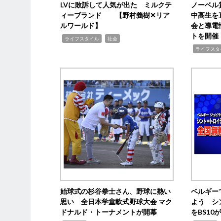
LVに敗訴して人気が出た ミルクテ
ノーベル
ィーブランド 【野村義樹✕リア
中高生を
ルワールド】
会と導電
トを開催
,
,
ライフスタイル
社会
,
ライフスタ
始球式の杉谷拳士さん、野球に熱い
ベルギー
思い 全日本学童軟式野球大会 マク
よう シ
ドナルド・トーナメントが開幕
をBS1