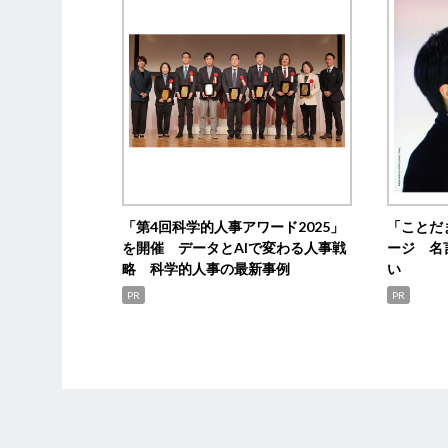
「第4回科学的人事アワード2025」
「ことだ
を開催 データとAIで変わる人事戦
ージ 名
略 科学的人事の最新事例
い
PR
PR