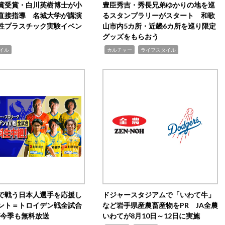
賞受賞・白川英樹博士が小
豊臣秀吉・秀長兄弟ゆかりの地を巡
直接指導 名城大学が講演
るスタンプラリーがスタート 和歌
性プラスチック実験イベン
山市内5カ所・近畿6カ所を巡り限定
グッズをもらおう
,
,
イル
カルチャー
ライフスタイル
で戦う日本人選手を応援し
ドジャースタジアムで「いわて牛」
ント＝トロイデン戦全試合
など岩手県産農畜産物をPR JA全農
0が今季も無料放送
いわてが8月10日～12日に実施