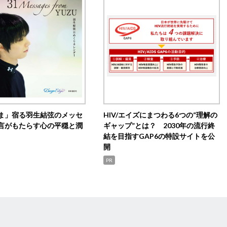
ま」宿る羽生結弦のメッセ
HIV/エイズにまつわる6つの“理解の
言がもたらす心の平穏と潤
ギャップ”とは？ 2030年の流行終
結を目指すGAP6の特設サイトを公
開
PR