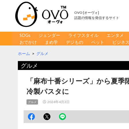
OVO [オーヴォ]
話題の情報を発信するサイト
コンテンツへ移動
検
SDGs
ジェンダー
ライフスタイル
エンタメ
索
おでかけ
まめ学
デジもの
ペット
ビジネ
ホーム
>
グルメ
グルメ
「麻布十番シリーズ」から夏季
冷製パスタに
2024年4月3日
グルメ