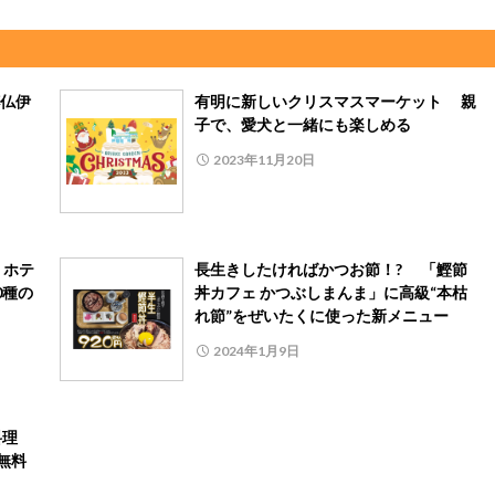
仏伊
有明に新しいクリスマスマーケット 親
子で、愛犬と一緒にも楽しめる
2023年11月20日
 ホテ
長生きしたければかつお節！? 「鰹節
0種の
丼カフェ かつぶしまんま」に高級“本枯
れ節”をぜいたくに使った新メニュー
2024年1月9日
料理
無料