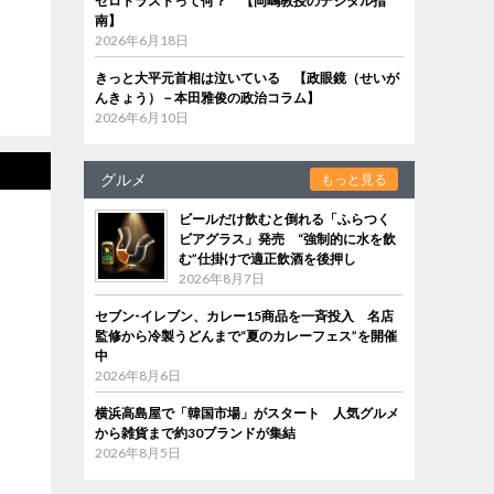
ゼロトラストって何？ 【岡嶋教授のデジタル指
南】
2026年6月18日
きっと大平元首相は泣いている 【政眼鏡（せいが
んきょう）－本田雅俊の政治コラム】
2026年6月10日
グルメ
もっと見る
ビールだけ飲むと倒れる「ふらつく
ビアグラス」発売 “強制的に水を飲
む”仕掛けで適正飲酒を後押し
2026年8月7日
セブン‐イレブン、カレー15商品を一斉投入 名店
監修から冷製うどんまで“夏のカレーフェス”を開催
中
2026年8月6日
横浜高島屋で「韓国市場」がスタート 人気グルメ
から雑貨まで約30ブランドが集結
2026年8月5日