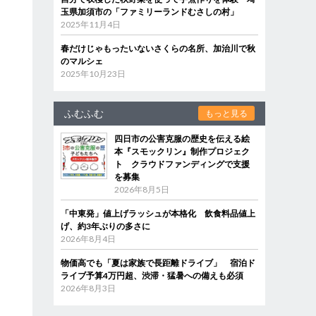
玉県加須市の「ファミリーランドむさしの村」
2025年11月4日
春だけじゃもったいないさくらの名所、加治川で秋
のマルシェ
2025年10月23日
ふむふむ
もっと見る
四日市の公害克服の歴史を伝える絵
本『スモックリン』制作プロジェク
ト クラウドファンディングで支援
を募集
2026年8月5日
「中東発」値上げラッシュが本格化 飲食料品値上
げ、約3年ぶりの多さに
2026年8月4日
物価高でも「夏は家族で長距離ドライブ」 宿泊ド
ライブ予算4万円超、渋滞・猛暑への備えも必須
2026年8月3日