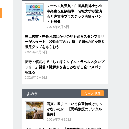
ノーベル賞受賞・白川英樹博士が小
中高生を直接指導 名城大学が講演
会と導電性プラスチック実験イベン
トを開催
2026年8月8日
豊臣秀吉・秀長兄弟ゆかりの地を巡るスタンプラリ
ーがスタート 和歌山市内5カ所・近畿6カ所を巡り
限定グッズをもらおう
2026年8月8日
長野・筑北村で「ちくほくタイムトラベルスタンプ
ラリー」開催！謎解きを楽しみながら全17スポット
を巡る
2026年8月8日
まめ学
もっと見る
写真に埋まっている位置情報はおっ
かないのか 【岡嶋教授のデジタル
指南】
2026年7月22日