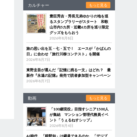
カルチャー
もっと見る
豊臣秀吉・秀長兄弟ゆかりの地を巡
るスタンプラリーがスタート 和歌
山市内5カ所・近畿6カ所を巡り限定
グッズをもらおう
2026年8月8日
旅の思い出を五・七・五で！ エースが「かばんの
日」に合わせ「旅行川柳コンテスト」を開催
2026年8月7日
東野圭吾が選んだ「記憶に残る一文」はどれ？ 最
新作『永遠の記憶』発売で読者参加型キャンペーン
2026年8月7日
動画
もっと見る
「100歳現役」目指すシニア1500人
が集結 マンション管理代務員イベ
ント「うぇるねすシップ」
2026年8月4日
AI時代、「暗黙知」は継承できるのか 「デジブ