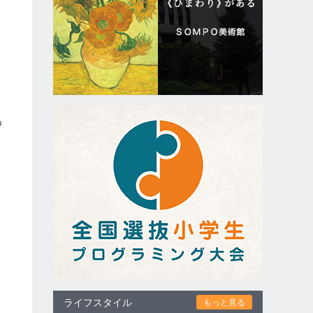
エ
ー
う
わ
家
ライフスタイル
もっと見る