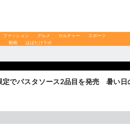
ファッション
グルメ
カルチャー
スポーツ
ス
動画
はばたけラボ
限定でパスタソース2品目を発売 暑い日