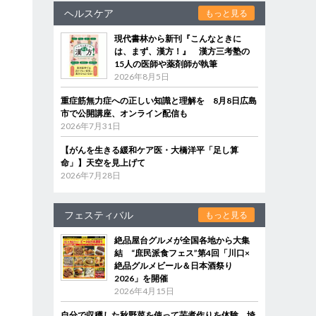
ヘルスケア
もっと見る
現代書林から新刊『こんなときに
は、まず、漢方！』 漢方三考塾の
15人の医師や薬剤師が執筆
2026年8月5日
重症筋無力症への正しい知識と理解を 8月8日広島
市で公開講座、オンライン配信も
2026年7月31日
【がんを生きる緩和ケア医・大橋洋平「足し算
命」】天空を見上げて
2026年7月28日
フェスティバル
もっと見る
絶品屋台グルメが全国各地から大集
結 “庶民派食フェス”第4回「川口×
絶品グルメビール＆日本酒祭り
2026」を開催
2026年4月15日
自分で収穫した秋野菜を使って芋煮作りを体験 埼