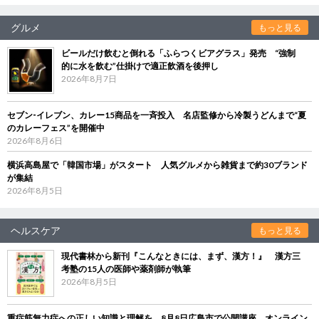
グルメ
もっと見る
ビールだけ飲むと倒れる「ふらつくビアグラス」発売 “強制
的に水を飲む”仕掛けで適正飲酒を後押し
2026年8月7日
セブン‐イレブン、カレー15商品を一斉投入 名店監修から冷製うどんまで“夏
のカレーフェス”を開催中
2026年8月6日
横浜高島屋で「韓国市場」がスタート 人気グルメから雑貨まで約30ブランド
が集結
2026年8月5日
ヘルスケア
もっと見る
現代書林から新刊『こんなときには、まず、漢方！』 漢方三
考塾の15人の医師や薬剤師が執筆
2026年8月5日
重症筋無力症への正しい知識と理解を 8月8日広島市で公開講座、オンライン