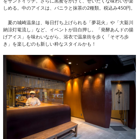
をサンドイッチ。さらに黒蜜をかけて、ぜいたくな味わいが楽
しめる。中のアイスは、バニラと抹茶の2種類。税込み450円。
夏の城崎温泉は、毎日打ち上げられる「夢花火」や「大谿川
納涼灯篭流し」など、イベントが目白押し。「発酵あんドの揚
げアイス」を味わいながら、浴衣で温泉街を歩く「そぞろ歩
き」を楽しむのも新しい粋なスタイルかも！