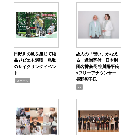
日野川の風を感じて絶
故人の「想い」かなえ
品ジビエも満喫 鳥取
る 遺贈寄付 日本財
のサイクリングイベン
団名誉会長 笹川陽平氏
ト
×フリーアナウンサー
長野智子氏
,
スポーツ
PR