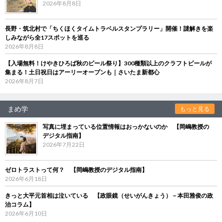
2026年8月8日
長野・筑北村で「ちくほくタイムトラベルスタンプラリー」開催！謎解きを楽
しみながら全17スポットを巡る
2026年8月8日
【入場無料！けやきひろば秋のビール祭り】300種類以上のクラフトビールが
集まる！土日祝日はアーリーオープンも｜さいたま新都心
2026年8月7日
まめ学
もっと見る
写真に埋まっている位置情報はおっかないのか 【岡嶋教授の
デジタル指南】
2026年7月22日
ゼロトラストって何？ 【岡嶋教授のデジタル指南】
2026年6月18日
きっと大平元首相は泣いている 【政眼鏡（せいがんきょう）－本田雅俊の政
治コラム】
2026年6月10日