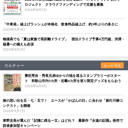
ロジェクト クラウドファンディングで支援を募集
2026年8月5日
「中東発」値上げラッシュが本格化 飲食料品値上げ、約3年ぶりの多さに
2026年8月4日
物価高でも「夏は家族で長距離ドライブ」 宿泊ドライブ予算4万円超、渋滞・
猛暑への備えも必須
2026年8月3日
カルチャー
もっと見る
豊臣秀吉・秀長兄弟ゆかりの地を巡るスタンプラリーがスター
ト 和歌山市内5カ所・近畿6カ所を巡り限定グッズをもらおう
2026年8月8日
旅の思い出を五・七・五で！ エースが「かばんの日」に合わせ「旅行川柳コ
ンテスト」を開催
2026年8月7日
東野圭吾が選んだ「記憶に残る一文」はどれ？ 最新作『永遠の記憶』発売で
読者参加型キャンペーン