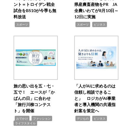
ント＝トロイデン戦全
県産農畜産物をPR JA
試合をBS10が今季も無
全農いわてが8月10日～
料放送
12日に実施
,
,
,
スポーツ
スポーツ
ビジネス
旅の思い出を五・七・
「人がAIに求めるのは
五で！ エースが「か
信頼し相談できるこ
ばんの日」に合わせ
と」 ロジカがAI事業
「旅行川柳コンテス
者と導入機関の共通指
ト」を開催
針案を策定へ
,
,
,
,
,
おでかけ
ファッション
デジもの
ビジネス
ライフスタイル