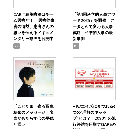
CAR T細胞療法はチー
「第4回科学的人事アワ
ム医療だ！ 医療従事
ード2025」を開催 デ
者の情熱、患者さんの
ータとAIで変わる人事
思いを伝えるドキュメ
戦略 科学的人事の最
ンタリー動画を公開中
新事例
PR
PR
「ことだま」宿る羽生
HIV/エイズにまつわる6
結弦のメッセージ 名
つの“理解のギャッ
言がもたらす心の平穏
プ”とは？ 2030年の流
と潤い
行終結を目指すGAP6の