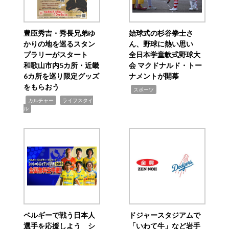
豊臣秀吉・秀長兄弟ゆ
始球式の杉谷拳士さ
かりの地を巡るスタン
ん、野球に熱い思い
プラリーがスタート
全日本学童軟式野球大
和歌山市内5カ所・近畿
会 マクドナルド・トー
6カ所を巡り限定グッズ
ナメントが開幕
をもらおう
,
スポーツ
,
,
カルチャー
ライフスタイ
ル
ベルギーで戦う日本人
ドジャースタジアムで
選手を応援しよう シ
「いわて牛」など岩手