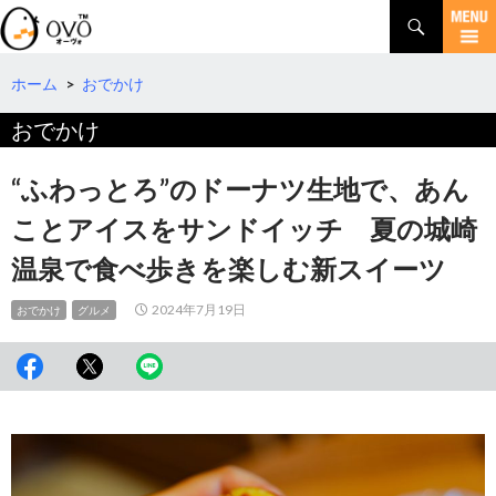
検
索
コ
ン
テ
ホーム
>
おでかけ
ン
おでかけ
ツ
へ
移
“ふわっとろ”のドーナツ生地で、あん
動
ことアイスをサンドイッチ 夏の城崎
温泉で食べ歩きを楽しむ新スイーツ
2024年7月19日
おでかけ
グルメ