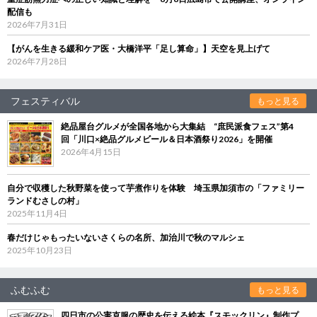
配信も
2026年7月31日
【がんを生きる緩和ケア医・大橋洋平「足し算命」】天空を見上げて
2026年7月28日
フェスティバル
もっと見る
絶品屋台グルメが全国各地から大集結 “庶民派食フェス”第4
回「川口×絶品グルメビール＆日本酒祭り2026」を開催
2026年4月15日
自分で収穫した秋野菜を使って芋煮作りを体験 埼玉県加須市の「ファミリー
ランドむさしの村」
2025年11月4日
春だけじゃもったいないさくらの名所、加治川で秋のマルシェ
2025年10月23日
ふむふむ
もっと見る
四日市の公害克服の歴史を伝える絵本『スモックリン』制作プ