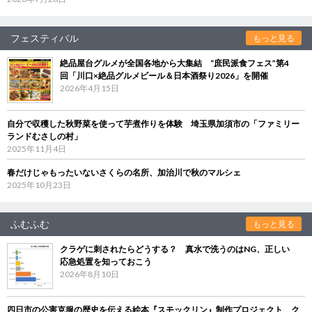
フェスティバル
もっと見る
絶品屋台グルメが全国各地から大集結 “庶民派食フェス”第4
回「川口×絶品グルメビール＆日本酒祭り2026」を開催
2026年4月15日
自分で収穫した秋野菜を使って芋煮作りを体験 埼玉県加須市の「ファミリー
ランドむさしの村」
2025年11月4日
春だけじゃもったいないさくらの名所、加治川で秋のマルシェ
2025年10月23日
ふむふむ
もっと見る
クラゲに刺されたらどうする？ 真水で洗うのはNG、正しい
応急処置を知っておこう
2026年8月10日
四日市の公害克服の歴史を伝える絵本『スモックリン』制作プロジェクト ク