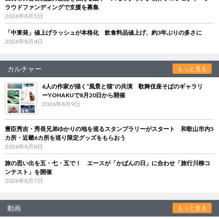
ラウドファンディングで支援を募集
2026年8月5日
「中東発」値上げラッシュが本格化 飲食料品値上げ、約3年ぶりの多さに
2026年8月4日
カルチャー
もっと見る
6人の作家が描く“風景と猫”の共演 歌舞伎座そばのギャラリ
ーYOHAKUで8月20日から開催
2026年8月9日
豊臣秀吉・秀長兄弟ゆかりの地を巡るスタンプラリーがスタート 和歌山市内5
カ所・近畿6カ所を巡り限定グッズをもらおう
2026年8月8日
旅の思い出を五・七・五で！ エースが「かばんの日」に合わせ「旅行川柳コ
ンテスト」を開催
2026年8月7日
動画
もっと見る