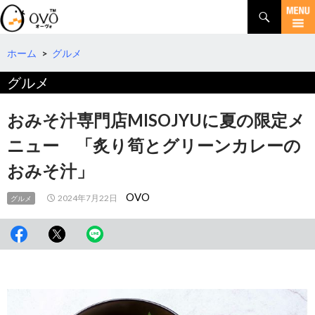
検
索
コ
ン
テ
ホーム
>
グルメ
ン
グルメ
ツ
へ
移
おみそ汁専門店MISOJYUに夏の限定メ
動
ニュー 「炙り筍とグリーンカレーの
おみそ汁」
OVO
2024年7月22日
グルメ