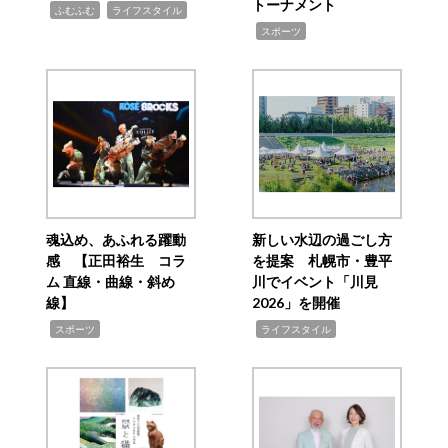
トーナメント
,
,
ふむふむ
ライフスタイル
,
スポーツ
魂込め、あふれる躍動
新しい水辺の過ごし方
感 【正田裕生 コラ
を提案 札幌市・豊平
ム 直線・曲線・斜め
川でイベント「川見
線】
2026」を開催
,
,
スポーツ
ライフスタイル