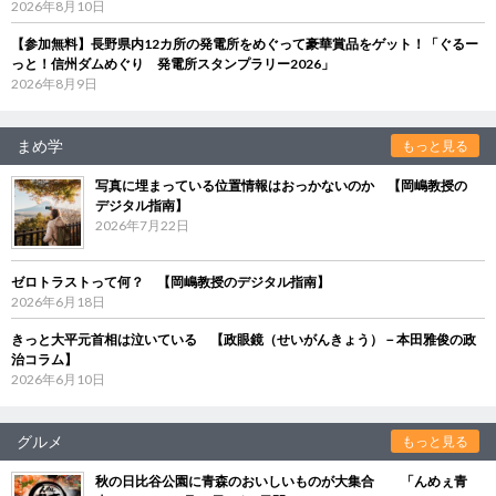
2026年8月10日
【参加無料】長野県内12カ所の発電所をめぐって豪華賞品をゲット！「ぐるー
っと！信州ダムめぐり 発電所スタンプラリー2026」
2026年8月9日
まめ学
もっと見る
写真に埋まっている位置情報はおっかないのか 【岡嶋教授の
デジタル指南】
2026年7月22日
ゼロトラストって何？ 【岡嶋教授のデジタル指南】
2026年6月18日
きっと大平元首相は泣いている 【政眼鏡（せいがんきょう）－本田雅俊の政
治コラム】
2026年6月10日
グルメ
もっと見る
秋の日比谷公園に青森のおいしいものが大集合 「んめぇ青