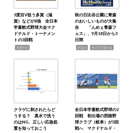
3度目V狙う多賀（滋
秋の日比谷公園に青森
賀）などが8強 全日本
のおいしいものが大集
学童軟式野球大会マク
合 「んめぇ青森フ
ドナルド・トーナメン
ェス」、9月18日から3
トの3回戦
日間
,
,
,
スポーツ
グルメ
ライフスタイル
クラゲに刺されたらど
全日本学童軟式野球の2
うする？ 真水で洗う
回戦 初出場の西陵野
のはNG、正しい応急処
球クラブ（岐阜）が3回
置を知っておこう
戦へ マクドナルド・