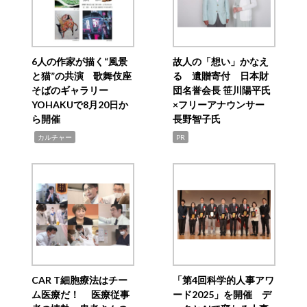
6人の作家が描く“風景
故人の「想い」かなえ
と猫”の共演 歌舞伎座
る 遺贈寄付 日本財
そばのギャラリー
団名誉会長 笹川陽平氏
YOHAKUで8月20日か
×フリーアナウンサー
ら開催
長野智子氏
,
カルチャー
PR
CAR T細胞療法はチー
「第4回科学的人事アワ
ム医療だ！ 医療従事
ード2025」を開催 デ