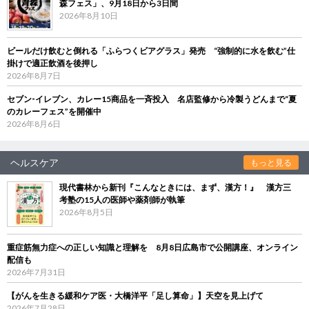
森フェス」、9月18日から3日間
2026年8月10日
ビールだけ飲むと倒れる「ふらつくビアグラス」発売 “強制的に水を飲む”仕
掛けで適正飲酒を後押し
2026年8月7日
セブン‐イレブン、カレー15商品を一斉投入 名店監修から冷製うどんまで“夏
のカレーフェス”を開催中
2026年8月6日
ヘルスケア
もっと見る
現代書林から新刊『こんなときには、まず、漢方！』 漢方三
考塾の15人の医師や薬剤師が執筆
2026年8月5日
重症筋無力症への正しい知識と理解を 8月8日広島市で公開講座、オンライン
配信も
2026年7月31日
【がんを生きる緩和ケア医・大橋洋平「足し算命」】天空を見上げて
2026年7月28日