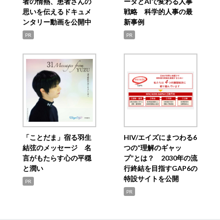
者の情熱、患者さんの
ータとAIで変わる人事
思いを伝えるドキュメ
戦略 科学的人事の最
ンタリー動画を公開中
新事例
PR
PR
「ことだま」宿る羽生
HIV/エイズにまつわる6
結弦のメッセージ 名
つの“理解のギャッ
言がもたらす心の平穏
プ”とは？ 2030年の流
と潤い
行終結を目指すGAP6の
特設サイトを公開
PR
PR