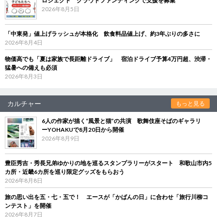
ロジェクト クラウドファンディングで支援を募集
2026年8月5日
「中東発」値上げラッシュが本格化 飲食料品値上げ、約3年ぶりの多さに
2026年8月4日
物価高でも「夏は家族で長距離ドライブ」 宿泊ドライブ予算4万円超、渋滞・
猛暑への備えも必須
2026年8月3日
カルチャー
もっと見る
6人の作家が描く“風景と猫”の共演 歌舞伎座そばのギャラリ
ーYOHAKUで8月20日から開催
2026年8月9日
豊臣秀吉・秀長兄弟ゆかりの地を巡るスタンプラリーがスタート 和歌山市内5
カ所・近畿6カ所を巡り限定グッズをもらおう
2026年8月8日
旅の思い出を五・七・五で！ エースが「かばんの日」に合わせ「旅行川柳コ
ンテスト」を開催
2026年8月7日