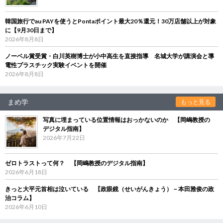
韓国旅行でau PAYを使うとPontaポイント最大20％還元！30万店舗以上が対象
に【9月30日まで】
2026年8月8日
ノーベル賞受賞・白川英樹博士が小中高生を直接指導 名城大学が講演会と導
電性プラスチック実験イベントを開催
2026年8月8日
まめ学
もっと見る
写真に埋まっている位置情報はおっかないのか 【岡嶋教授の
デジタル指南】
2026年7月22日
ゼロトラストって何？ 【岡嶋教授のデジタル指南】
2026年6月18日
きっと大平元首相は泣いている 【政眼鏡（せいがんきょう）－本田雅俊の政
治コラム】
2026年6月10日