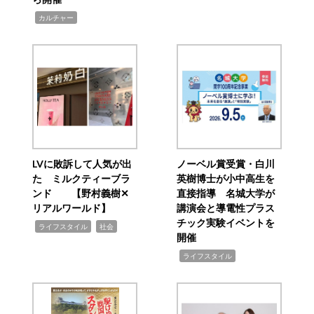
,
カルチャー
LVに敗訴して人気が出
ノーベル賞受賞・白川
た ミルクティーブラ
英樹博士が小中高生を
ンド 【野村義樹✕
直接指導 名城大学が
リアルワールド】
講演会と導電性プラス
チック実験イベントを
,
,
ライフスタイル
社会
開催
,
ライフスタイル