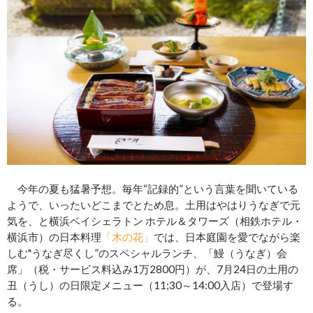
今年の夏も猛暑予想。毎年“記録的”という言葉を聞いている
ようで、いったいどこまでとため息。土用はやはりうなぎで元
気を、と横浜ベイシェラトン ホテル＆タワーズ（相鉄ホテル・
横浜市）の日本料理
「木の花」
では、日本庭園を愛でながら楽
しむ‟うなぎ尽くし”のスペシャルランチ、「鰻（うなぎ）会
席」（税・サービス料込み1万2800円）が、7月24日の土用の
丑（うし）の日限定メニュー（11;30～14:00入店）で登場す
る。