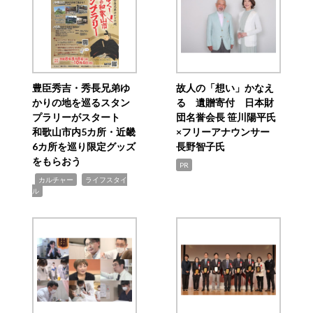
豊臣秀吉・秀長兄弟ゆ
故人の「想い」かなえ
かりの地を巡るスタン
る 遺贈寄付 日本財
プラリーがスタート
団名誉会長 笹川陽平氏
和歌山市内5カ所・近畿
×フリーアナウンサー
6カ所を巡り限定グッズ
長野智子氏
をもらおう
PR
,
,
カルチャー
ライフスタイ
ル