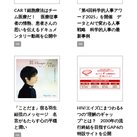
CAR T細胞療法はチー
「第4回科学的人事アワ
ム医療だ！ 医療従事
ード2025」を開催 デ
者の情熱、患者さんの
ータとAIで変わる人事
思いを伝えるドキュメ
戦略 科学的人事の最
ンタリー動画を公開中
新事例
PR
PR
「ことだま」宿る羽生
HIV/エイズにまつわる6
結弦のメッセージ 名
つの“理解のギャッ
言がもたらす心の平穏
プ”とは？ 2030年の流
と潤い
行終結を目指すGAP6の
特設サイトを公開
PR