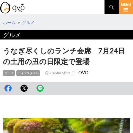
検
索
コ
ン
テ
ホーム
>
グルメ
ン
グルメ
ツ
へ
移
うなぎ尽くしのランチ会席 7月24日
動
の土用の丑の日限定で登場
OVO
2024年6月20日
グルメ
ライフスタイル