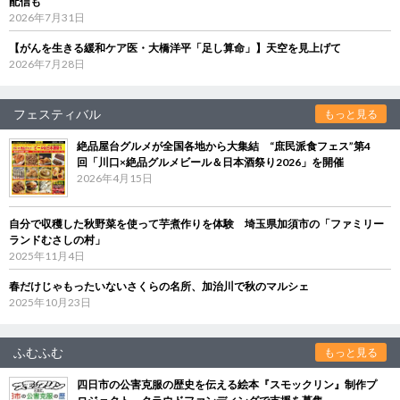
配信も
2026年7月31日
【がんを生きる緩和ケア医・大橋洋平「足し算命」】天空を見上げて
2026年7月28日
フェスティバル
もっと見る
絶品屋台グルメが全国各地から大集結 “庶民派食フェス”第4
回「川口×絶品グルメビール＆日本酒祭り2026」を開催
2026年4月15日
自分で収穫した秋野菜を使って芋煮作りを体験 埼玉県加須市の「ファミリー
ランドむさしの村」
2025年11月4日
春だけじゃもったいないさくらの名所、加治川で秋のマルシェ
2025年10月23日
ふむふむ
もっと見る
四日市の公害克服の歴史を伝える絵本『スモックリン』制作プ