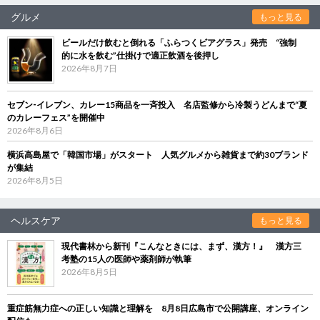
グルメ
もっと見る
ビールだけ飲むと倒れる「ふらつくビアグラス」発売 “強制
的に水を飲む”仕掛けで適正飲酒を後押し
2026年8月7日
セブン‐イレブン、カレー15商品を一斉投入 名店監修から冷製うどんまで“夏
のカレーフェス”を開催中
2026年8月6日
横浜高島屋で「韓国市場」がスタート 人気グルメから雑貨まで約30ブランド
が集結
2026年8月5日
ヘルスケア
もっと見る
現代書林から新刊『こんなときには、まず、漢方！』 漢方三
考塾の15人の医師や薬剤師が執筆
2026年8月5日
重症筋無力症への正しい知識と理解を 8月8日広島市で公開講座、オンライン