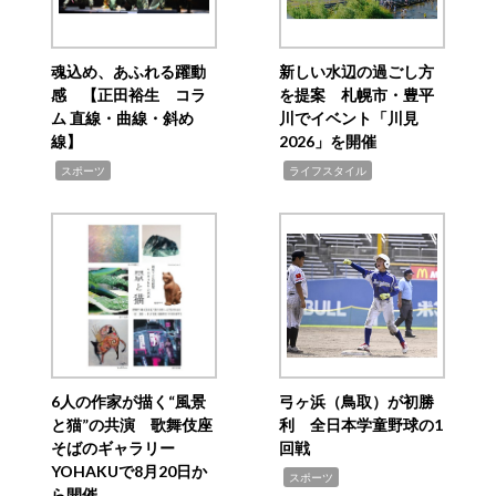
魂込め、あふれる躍動
新しい水辺の過ごし方
感 【正田裕生 コラ
を提案 札幌市・豊平
ム 直線・曲線・斜め
川でイベント「川見
線】
2026」を開催
,
,
スポーツ
ライフスタイル
6人の作家が描く“風景
弓ヶ浜（鳥取）が初勝
と猫”の共演 歌舞伎座
利 全日本学童野球の1
そばのギャラリー
回戦
YOHAKUで8月20日か
,
スポーツ
ら開催