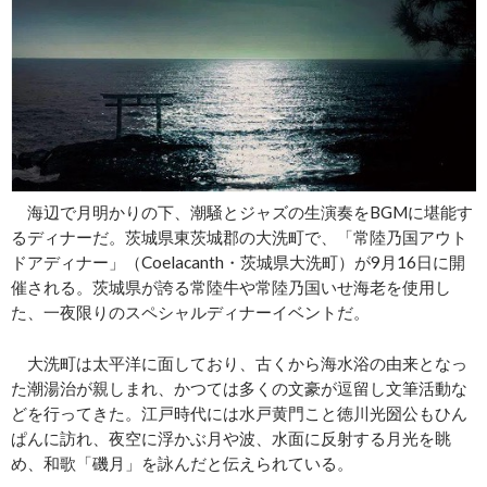
海辺で月明かりの下、潮騒とジャズの生演奏をBGMに堪能す
るディナーだ。茨城県東茨城郡の大洗町で、「常陸乃国アウト
ドアディナー」（Coelacanth・茨城県大洗町）が9月16日に開
催される。茨城県が誇る常陸牛や常陸乃国いせ海老を使用し
た、一夜限りのスペシャルディナーイベントだ。
大洗町は太平洋に面しており、古くから海水浴の由来となっ
た潮湯治が親しまれ、かつては多くの文豪が逗留し文筆活動な
どを行ってきた。江戸時代には水戸黄門こと徳川光圀公もひん
ぱんに訪れ、夜空に浮かぶ月や波、水面に反射する月光を眺
め、和歌「磯月」を詠んだと伝えられている。