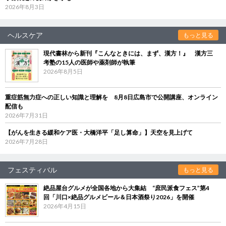
2026年8月3日
ヘルスケア
もっと見る
現代書林から新刊『こんなときには、まず、漢方！』 漢方三
考塾の15人の医師や薬剤師が執筆
2026年8月5日
重症筋無力症への正しい知識と理解を 8月8日広島市で公開講座、オンライン
配信も
2026年7月31日
【がんを生きる緩和ケア医・大橋洋平「足し算命」】天空を見上げて
2026年7月28日
フェスティバル
もっと見る
絶品屋台グルメが全国各地から大集結 “庶民派食フェス”第4
回「川口×絶品グルメビール＆日本酒祭り2026」を開催
2026年4月15日