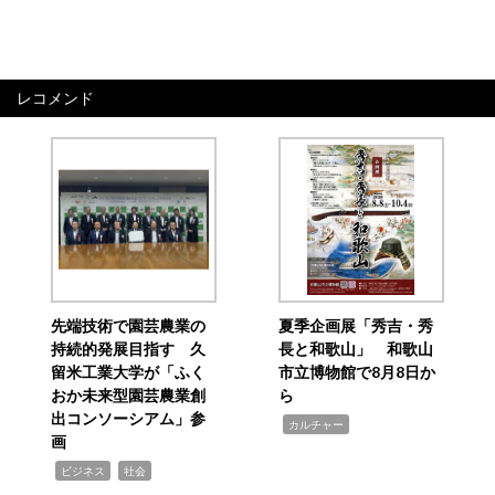
レコメンド
先端技術で園芸農業の
夏季企画展「秀吉・秀
持続的発展目指す 久
長と和歌山」 和歌山
留米工業大学が「ふく
市立博物館で8月8日か
おか未来型園芸農業創
ら
出コンソーシアム」参
,
カルチャー
画
,
,
ビジネス
社会