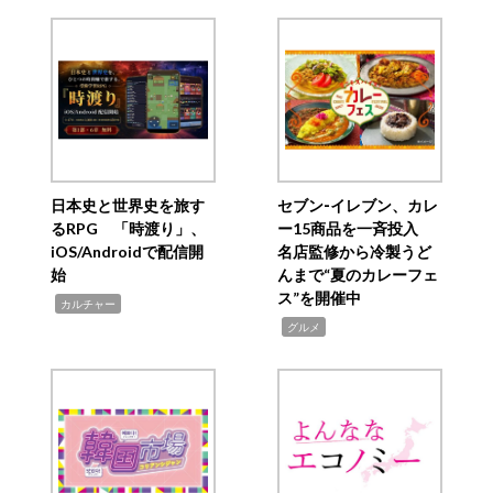
日本史と世界史を旅す
セブン‐イレブン、カレ
るRPG 「時渡り」、
ー15商品を一斉投入
iOS/Androidで配信開
名店監修から冷製うど
始
んまで“夏のカレーフェ
ス”を開催中
,
カルチャー
,
グルメ