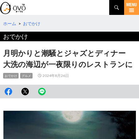
検
索
コ
ン
テ
ホーム
>
おでかけ
ン
おでかけ
ツ
へ
移
月明かりと潮騒とジャズとディナー
動
大洗の海辺が一夜限りのレストランに
2024年8月26日
おでかけ
グルメ