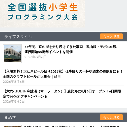
ライフスタイル
もっと見る
55年間、京の街を走り続けてきた車両 嵐山線・モボ301形、
運行開始55周年イベントを開催
2026年8月6日
【入場無料！大江戸ビール祭り2026秋】仕事帰りの一杯や週末の昼飲みにも！
全国のクラフトビールが大集合｜品川
2026年8月6日
【六六-LIULIU-麻辣湯（マーラータン）】恵比寿に8月6日オープン！6日間限
定で66％オフキャンペーンも
2026年8月5日
まめ学
もっと見る