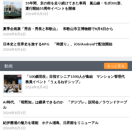
55年間、京の街を走り続けてきた車両 嵐山線・モボ301形、
運行開始55周年イベントを開催
2026年8月6日
夏季企画展「秀吉・秀長と和歌山」 和歌山市立博物館で8月8日から
2026年8月6日
日本史と世界史を旅するRPG 「時渡り」、iOS/Androidで配信開始
2026年8月6日
動画
もっと見る
「100歳現役」目指すシニア1500人が集結 マンション管理代
務員イベント「うぇるねすシップ」
2026年8月4日
AI時代、「暗黙知」は継承できるのか 「デジブレ」説明会／ラウンドテーブ
ル
2026年8月3日
紀伊勝浦の魅力を堪能 ホテル浦島、日昇館をリニューアル
2026年8月3日