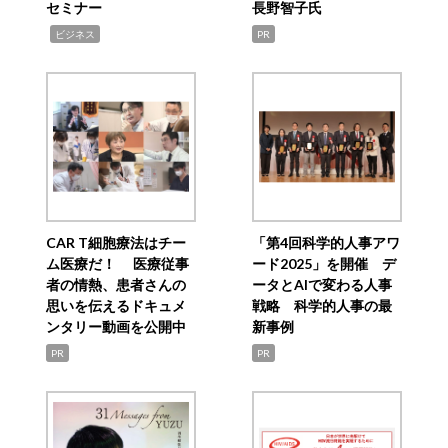
セミナー
長野智子氏
,
ビジネス
PR
CAR T細胞療法はチー
「第4回科学的人事アワ
ム医療だ！ 医療従事
ード2025」を開催 デ
者の情熱、患者さんの
ータとAIで変わる人事
思いを伝えるドキュメ
戦略 科学的人事の最
ンタリー動画を公開中
新事例
PR
PR