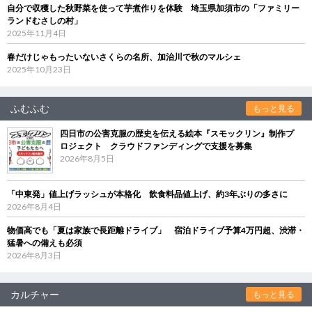
自分で収穫した秋野菜を使って芋煮作りを体験 埼玉県加須市の「ファミリー
ランドむさしの村」
2025年11月4日
春だけじゃもったいないさくらの名所、加治川で秋のマルシェ
2025年10月23日
ふむふむ
もっと見る
四日市の公害克服の歴史を伝える絵本『スモックリン』制作プ
ロジェクト クラウドファンディングで支援を募集
2026年8月5日
「中東発」値上げラッシュが本格化 飲食料品値上げ、約3年ぶりの多さに
2026年8月4日
物価高でも「夏は家族で長距離ドライブ」 宿泊ドライブ予算4万円超、渋滞・
猛暑への備えも必須
2026年8月3日
カルチャー
もっと見る