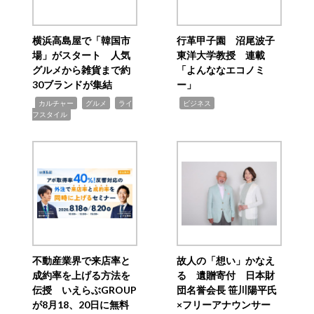
横浜高島屋で「韓国市
行革甲子園 沼尾波子
場」がスタート 人気
東洋大学教授 連載
グルメから雑貨まで約
「よんななエコノミ
30ブランドが集結
ー」
,
,
,
,
カルチャー
グルメ
ライ
ビジネス
フスタイル
不動産業界で来店率と
故人の「想い」かなえ
成約率を上げる方法を
る 遺贈寄付 日本財
伝授 いえらぶGROUP
団名誉会長 笹川陽平氏
が8月18、20日に無料
×フリーアナウンサー