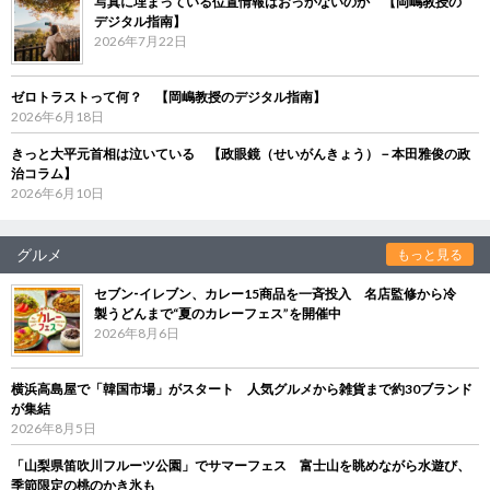
写真に埋まっている位置情報はおっかないのか 【岡嶋教授の
デジタル指南】
2026年7月22日
ゼロトラストって何？ 【岡嶋教授のデジタル指南】
2026年6月18日
きっと大平元首相は泣いている 【政眼鏡（せいがんきょう）－本田雅俊の政
治コラム】
2026年6月10日
グルメ
もっと見る
セブン‐イレブン、カレー15商品を一斉投入 名店監修から冷
製うどんまで“夏のカレーフェス”を開催中
2026年8月6日
横浜高島屋で「韓国市場」がスタート 人気グルメから雑貨まで約30ブランド
が集結
2026年8月5日
「山梨県笛吹川フルーツ公園」でサマーフェス 富士山を眺めながら水遊び、
季節限定の桃のかき氷も