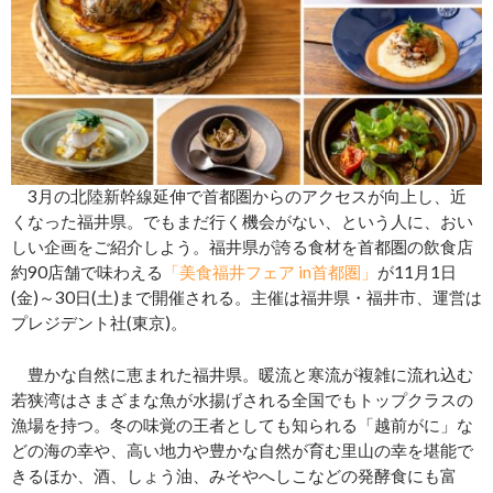
3⽉の北陸新幹線延伸で⾸都圏からのアクセスが向上し、近
くなった福井県。でもまだ行く機会がない、という人に、おい
しい企画をご紹介しよう。福井県が誇る⾷材を⾸都圏の飲⾷店
約90店舗で味わえる
「美⾷福井フェア in⾸都圏」
が11⽉1日
(金)～30⽇(土)まで開催される。主催は福井県・福井市、運営は
プレジデント社(東京)。
豊かな⾃然に恵まれた福井県。暖流と寒流が複雑に流れ込む
若狭湾はさまざまな⿂が⽔揚げされる全国でもトップクラスの
漁場を持つ。冬の味覚の王者としても知られる「越前がに」な
どの海の幸や、⾼い地⼒や豊かな⾃然が育む⾥⼭の幸を堪能で
きるほか、酒、しょう油、みそやへしこなどの発酵⾷にも富