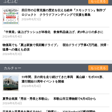
ふむふむ
もっと見る
四日市の公害克服の歴史を伝える絵本『スモックリン』制作プ
ロジェクト クラウドファンディングで支援を募集
2026年8月5日
「中東発」値上げラッシュが本格化 飲食料品値上げ、約3年ぶりの多さに
2026年8月4日
物価高でも「夏は家族で長距離ドライブ」 宿泊ドライブ予算4万円超、渋滞・
猛暑への備えも必須
2026年8月3日
カルチャー
もっと見る
55年間、京の街を走り続けてきた車両 嵐山線・モボ301形、
運行開始55周年イベントを開催
2026年8月6日
夏季企画展「秀吉・秀長と和歌山」 和歌山市立博物館で8月8日から
2026年8月6日
日本史と世界史を旅するRPG 「時渡り」、iOS/Androidで配信開始