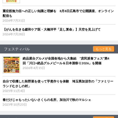
重症筋無力症への正しい知識と理解を 8月8日広島市で公開講座、オンライン
配信も
2026年7月31日
【がんを生きる緩和ケア医・大橋洋平「足し算命」】天空を見上げて
2026年7月28日
フェスティバル
もっと見る
絶品屋台グルメが全国各地から大集結 “庶民派食フェス”第4
回「川口×絶品グルメビール＆日本酒祭り2026」を開催
2026年4月15日
自分で収穫した秋野菜を使って芋煮作りを体験 埼玉県加須市の「ファミリー
ランドむさしの村」
2025年11月4日
春だけじゃもったいないさくらの名所、加治川で秋のマルシェ
2025年10月23日