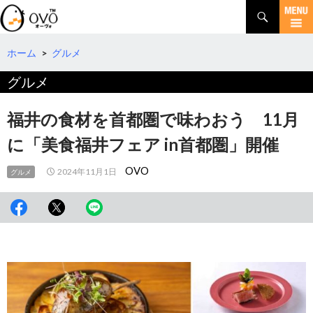
検
索
コ
ン
テ
ホーム
>
グルメ
ン
グルメ
ツ
へ
移
福井の食材を首都圏で味わおう 11月
動
に「美⾷福井フェア in⾸都圏」開催
OVO
2024年11月1日
グルメ