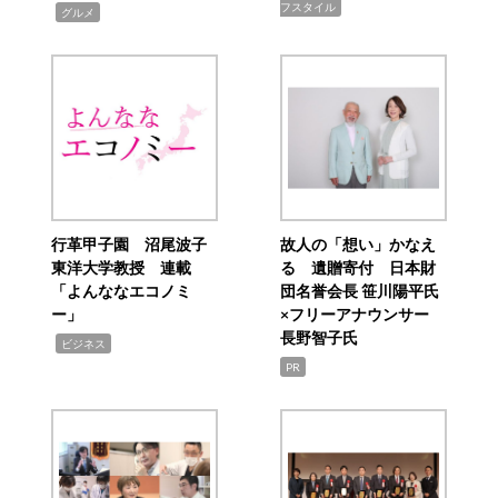
フスタイル
,
グルメ
行革甲子園 沼尾波子
故人の「想い」かなえ
東洋大学教授 連載
る 遺贈寄付 日本財
「よんななエコノミ
団名誉会長 笹川陽平氏
ー」
×フリーアナウンサー
長野智子氏
,
ビジネス
PR