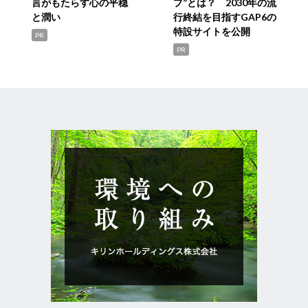
言がもたらす心の平穏
プ”とは？ 2030年の流
と潤い
行終結を目指すGAP6の
特設サイトを公開
PR
PR