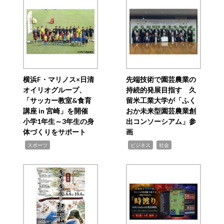
横浜F・マリノス×日清
先端技術で園芸農業の
オイリオグループ、
持続的発展目指す 久
「サッカー教室&食育
留米工業大学が「ふく
講座 in 宮崎」を開催
おか未来型園芸農業創
小学1年生～3年生の身
出コンソーシアム」参
体づくりをサポート
画
,
,
,
スポーツ
ビジネス
社会