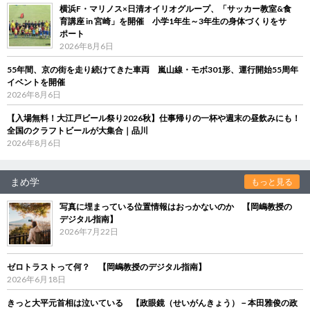
横浜F・マリノス×日清オイリオグループ、「サッカー教室&食
育講座 in 宮崎」を開催 小学1年生～3年生の身体づくりをサ
ポート
2026年8月6日
55年間、京の街を走り続けてきた車両 嵐山線・モボ301形、運行開始55周年
イベントを開催
2026年8月6日
【入場無料！大江戸ビール祭り2026秋】仕事帰りの一杯や週末の昼飲みにも！
全国のクラフトビールが大集合｜品川
2026年8月6日
まめ学
もっと見る
写真に埋まっている位置情報はおっかないのか 【岡嶋教授の
デジタル指南】
2026年7月22日
ゼロトラストって何？ 【岡嶋教授のデジタル指南】
2026年6月18日
きっと大平元首相は泣いている 【政眼鏡（せいがんきょう）－本田雅俊の政