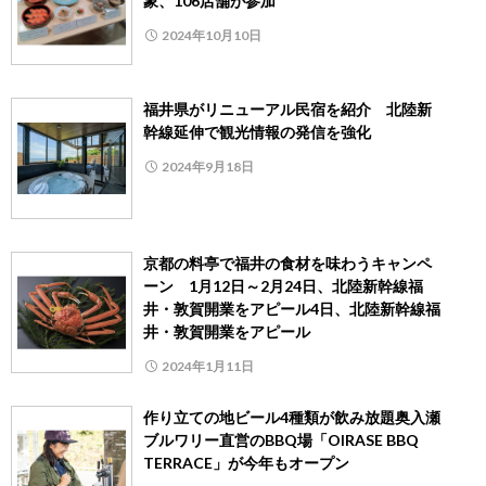
象、106店舗が参加
2024年10月10日
福井県がリニューアル民宿を紹介 北陸新
幹線延伸で観光情報の発信を強化
2024年9月18日
京都の料亭で福井の食材を味わうキャンペ
ーン 1月12日～2月24日、北陸新幹線福
井・敦賀開業をアピール4日、北陸新幹線福
井・敦賀開業をアピール
2024年1月11日
作り立ての地ビール4種類が飲み放題奥入瀬
ブルワリー直営のBBQ場「OIRASE BBQ
TERRACE」が今年もオープン