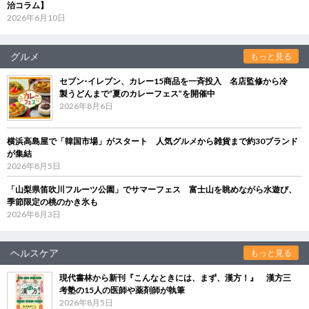
治コラム】
2026年6月10日
グルメ
もっと見る
セブン‐イレブン、カレー15商品を一斉投入 名店監修から冷
製うどんまで“夏のカレーフェス”を開催中
2026年8月6日
横浜高島屋で「韓国市場」がスタート 人気グルメから雑貨まで約30ブランド
が集結
2026年8月5日
「山梨県笛吹川フルーツ公園」でサマーフェス 富士山を眺めながら水遊び、
季節限定の桃のかき氷も
2026年8月3日
ヘルスケア
もっと見る
現代書林から新刊『こんなときには、まず、漢方！』 漢方三
考塾の15人の医師や薬剤師が執筆
2026年8月5日