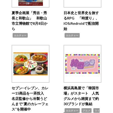
夏季企画展「秀吉・秀
日本史と世界史を旅す
長と和歌山」 和歌山
るRPG 「時渡り」、
市立博物館で8月8日か
iOS/Androidで配信開
ら
始
,
,
カルチャー
カルチャー
セブン‐イレブン、カレ
横浜高島屋で「韓国市
ー15商品を一斉投入
場」がスタート 人気
名店監修から冷製うど
グルメから雑貨まで約
んまで“夏のカレーフェ
30ブランドが集結
ス”を開催中
,
,
,
カルチャー
グルメ
ライ