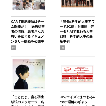
CAR T細胞療法はチー
「第4回科学的人事アワ
ム医療だ！ 医療従事
ード2025」を開催 デ
者の情熱、患者さんの
ータとAIで変わる人事
思いを伝えるドキュメ
戦略 科学的人事の最
ンタリー動画を公開中
新事例
PR
PR
「ことだま」宿る羽生
HIV/エイズにまつわる6
結弦のメッセージ 名
つの“理解のギャッ