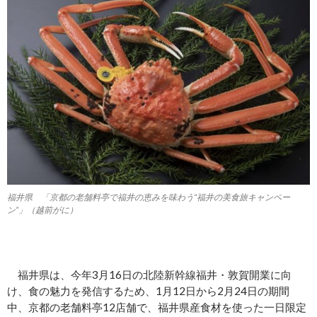
福井県 「京都の老舗料亭で福井の恵みを味わう“福井の美食旅キャンペー
ン”」（越前がに）
福井県は、今年3月16日の北陸新幹線福井・敦賀開業に向
け、食の魅力を発信するため、1月12日から2月24日の期間
中、京都の老舗料亭12店舗で、福井県産食材を使った一日限定