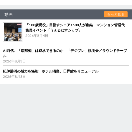
動画
もっと見る
「100歳現役」目指すシニア1500人が集結 マンション管理代
務員イベント「うぇるねすシップ」
2026年8月4日
AI時代、「暗黙知」は継承できるのか 「デジブレ」説明会／ラウンドテーブ
ル
2026年8月3日
紀伊勝浦の魅力を堪能 ホテル浦島、日昇館をリニューアル
2026年8月3日