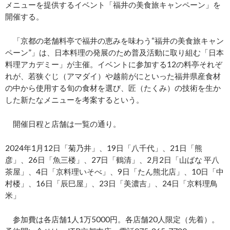
メニューを提供するイベント「福井の美食旅キャンペーン」を
開催する。
「京都の老舗料亭で福井の恵みを味わう“福井の美食旅キャン
ペーン”」は、日本料理の発展のため普及活動に取り組む「日本
料理アカデミー」が主催。イベントに参加する12の料亭それぞ
れが、若狭ぐじ（アマダイ）や越前がにといった福井県産食材
の中から使用する旬の食材を選び、匠（たくみ）の技術を生か
した新たなメニューを考案するという。
開催日程と店舗は一覧の通り。
2024年1月12日「菊乃井」、19日「八千代」、21日「熊
彦」、26日「魚三楼」、27日「鶴清」、2月2日「山ばな 平八
茶屋」、4日「京料理いそべ」、9日「たん熊北店」、10日「中
村楼」、16日「辰巳屋」、23日「美濃吉」、24日「京料理鳥
米」
参加費は各店舗1人1万5000円。各店舗20人限定（先着）。