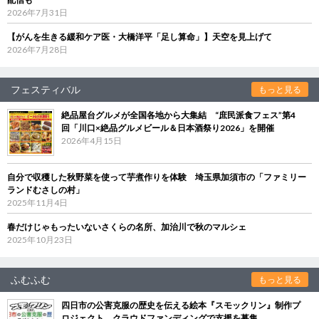
2026年7月31日
【がんを生きる緩和ケア医・大橋洋平「足し算命」】天空を見上げて
2026年7月28日
フェスティバル
もっと見る
絶品屋台グルメが全国各地から大集結 “庶民派食フェス”第4
回「川口×絶品グルメビール＆日本酒祭り2026」を開催
2026年4月15日
自分で収穫した秋野菜を使って芋煮作りを体験 埼玉県加須市の「ファミリー
ランドむさしの村」
2025年11月4日
春だけじゃもったいないさくらの名所、加治川で秋のマルシェ
2025年10月23日
ふむふむ
もっと見る
四日市の公害克服の歴史を伝える絵本『スモックリン』制作プ
ロジェクト クラウドファンディングで支援を募集