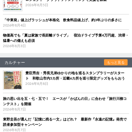
2026年8月5日
「中東発」値上げラッシュが本格化 飲食料品値上げ、約3年ぶりの多さに
2026年8月4日
物価高でも「夏は家族で長距離ドライブ」 宿泊ドライブ予算4万円超、渋滞・
猛暑への備えも必須
2026年8月3日
カルチャー
もっと見る
豊臣秀吉・秀長兄弟ゆかりの地を巡るスタンプラリーがスター
ト 和歌山市内5カ所・近畿6カ所を巡り限定グッズをもらおう
2026年8月8日
旅の思い出を五・七・五で！ エースが「かばんの日」に合わせ「旅行川柳コ
ンテスト」を開催
2026年8月7日
東野圭吾が選んだ「記憶に残る一文」はどれ？ 最新作『永遠の記憶』発売で
読者参加型キャンペーン
2026年8月7日