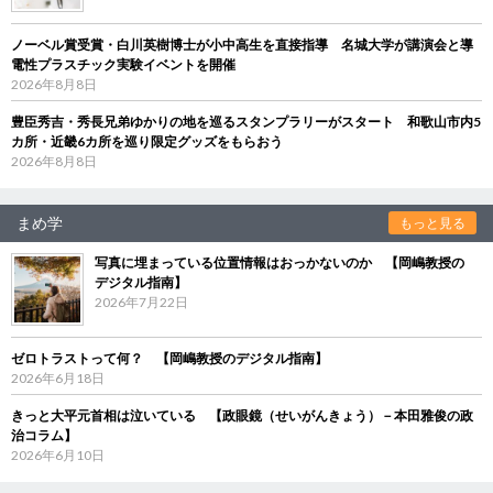
ノーベル賞受賞・白川英樹博士が小中高生を直接指導 名城大学が講演会と導
電性プラスチック実験イベントを開催
2026年8月8日
豊臣秀吉・秀長兄弟ゆかりの地を巡るスタンプラリーがスタート 和歌山市内5
カ所・近畿6カ所を巡り限定グッズをもらおう
2026年8月8日
まめ学
もっと見る
写真に埋まっている位置情報はおっかないのか 【岡嶋教授の
デジタル指南】
2026年7月22日
ゼロトラストって何？ 【岡嶋教授のデジタル指南】
2026年6月18日
きっと大平元首相は泣いている 【政眼鏡（せいがんきょう）－本田雅俊の政
治コラム】
2026年6月10日