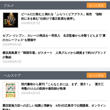
グルメ
もっと見る
ビールだけ飲むと倒れる「ふらつくビアグラス」発売 “強制
的に水を飲む”仕掛けで適正飲酒を後押し
2026年8月7日
セブン‐イレブン、カレー15商品を一斉投入 名店監修から冷製うどんまで“夏
のカレーフェス”を開催中
2026年8月6日
横浜高島屋で「韓国市場」がスタート 人気グルメから雑貨まで約30ブランド
が集結
2026年8月5日
ヘルスケア
もっと見る
現代書林から新刊『こんなときには、まず、漢方！』 漢方三
考塾の15人の医師や薬剤師が執筆
2026年8月5日
重症筋無力症への正しい知識と理解を 8月8日広島市で公開講座、オンライン
配信も