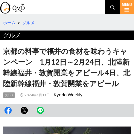
検
索
コ
ン
テ
ホーム
>
グルメ
ン
グルメ
ツ
へ
移
京都の料亭で福井の食材を味わうキャ
動
ンペーン 1月12日～2月24日、北陸新
幹線福井・敦賀開業をアピール4日、北
陸新幹線福井・敦賀開業をアピール
Kyodo Weekly
2024年1月11日
グルメ