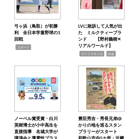
弓ヶ浜（鳥取）が初勝
LVに敗訴して人気が出
利 全日本学童野球の1
た ミルクティーブラ
回戦
ンド 【野村義樹✕
リアルワールド】
,
スポーツ
,
,
ライフスタイル
社会
ノーベル賞受賞・白川
豊臣秀吉・秀長兄弟ゆ
英樹博士が小中高生を
かりの地を巡るスタン
直接指導 名城大学が
プラリーがスタート
講演会と導電性プラス
和歌山市内5カ所・近畿