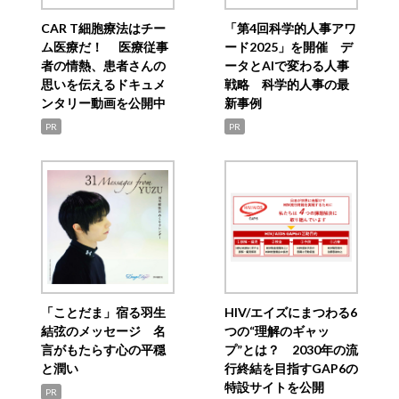
CAR T細胞療法はチー
「第4回科学的人事アワ
ム医療だ！ 医療従事
ード2025」を開催 デ
者の情熱、患者さんの
ータとAIで変わる人事
思いを伝えるドキュメ
戦略 科学的人事の最
ンタリー動画を公開中
新事例
PR
PR
「ことだま」宿る羽生
HIV/エイズにまつわる6
結弦のメッセージ 名
つの“理解のギャッ
言がもたらす心の平穏
プ”とは？ 2030年の流
と潤い
行終結を目指すGAP6の
特設サイトを公開
PR