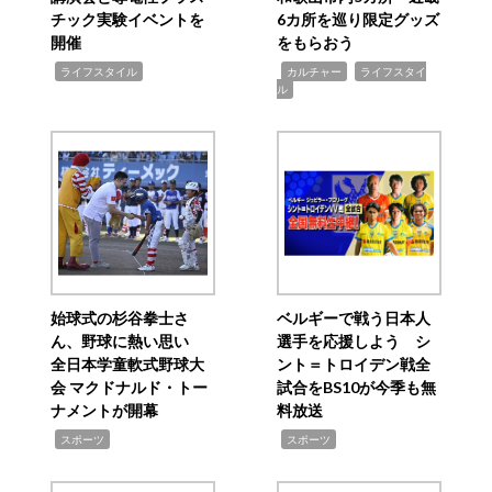
チック実験イベントを
6カ所を巡り限定グッズ
開催
をもらおう
,
,
,
ライフスタイル
カルチャー
ライフスタイ
ル
始球式の杉谷拳士さ
ベルギーで戦う日本人
ん、野球に熱い思い
選手を応援しよう シ
全日本学童軟式野球大
ント＝トロイデン戦全
会 マクドナルド・トー
試合をBS10が今季も無
ナメントが開幕
料放送
,
,
スポーツ
スポーツ